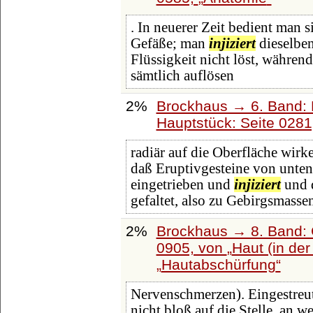
. In neuerer Zeit bedient man 
Gefäße; man
injiziert
dieselben
Flüssigkeit nicht löst, währen
sämtlich auflösen
2%
Brockhaus → 6. Band: 
Hauptstück: Seite 028
radiär auf die Oberfläche wir
daß Eruptivgesteine von unten
eingetrieben und
injiziert
und d
gefaltet, also zu Gebirgsmasse
2%
Brockhaus → 8. Band: G
0905, von
Haut (in de
Hautabschürfung
Nervenschmerzen). Eingestreu
nicht bloß auf die Stelle, an w