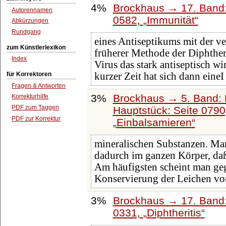
4%
Brockhaus → 17. Band:
Autorennamen
0582,
Immunität
Abkürzungen
Rundgang
eines Antiseptikums mit der ve
zum Künstlerlexikon
früherer Methode der Diphthe
Index
Virus das stark antiseptisch w
für Korrektoren
kurzer Zeit hat sich dann eineI
Fragen & Antworten
3%
Brockhaus → 5. Band: D
Korrekturhilfe
PDF zum Taggen
Hauptstück: Seite 079
PDF zur Korrektur
Einbalsamieren
mineralischen Substanzen. Man
dadurch im ganzen Körper, da
Am häufigsten scheint man ge
Konservierung der Leichen vo
3%
Brockhaus → 17. Band:
0331,
Diphtheritis