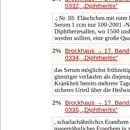
0332,
Diphtheritis
.; Nr. III: Fläschchen mit roter
Serum 1 ccm nur 100-2001.-N. 
Diphtberiesallen, wo 1500 un
werden sollten, eine große Qua
2%
Brockhaus → 17. Band:
0334,
Diphtheritis
das Serum möglichst frühzeit
günstiger verlaufen als diejen
Krankheit bereits mehrere Tag
sicheres Urteil über die Heilw
2%
Brockhaus → 17. Band:
0335,
Diphtheritis
, scharlachähnlichcs Eranthem 
masernähnliches Eranthem in zw