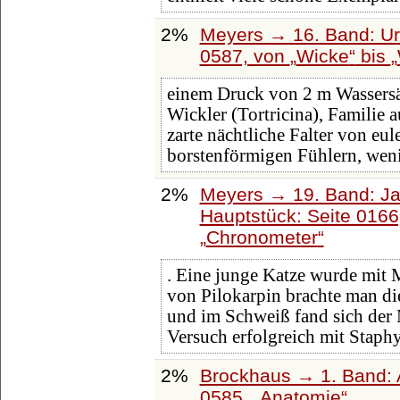
2%
Meyers → 16. Band: Ura
0587, von
Wicke
bis
einem Druck von 2 m Wassersä
Wickler (Tortricina), Familie 
zarte nächtliche Falter von eu
borstenförmigen Fühlern, wen
2%
Meyers → 19. Band: Ja
Hauptstück: Seite 016
Chronometer
. Eine junge Katze wurde mit 
von Pilokarpin brachte man d
und im Schweiß fand sich der
Versuch erfolgreich mit Staph
2%
Brockhaus → 1. Band: A
0585,
Anatomie