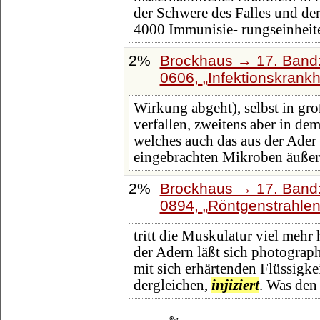
der Schwere des Falles und der
4000 Immunisie- rungseinhei
2%
Brockhaus → 17. Band:
0606,
Infektionskrankh
Wirkung abgeht), selbst in g
verfallen, zweitens aber in de
welches auch das aus der Ader
eingebrachten Mikroben äußert
2%
Brockhaus → 17. Band:
0894,
Röntgenstrahle
tritt die Muskulatur viel mehr
der Adern läßt sich photograp
mit sich erhärtenden Flüssigk
dergleichen,
injiziert
. Was den