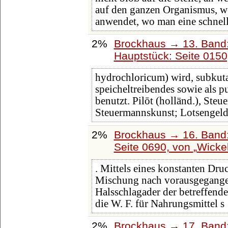
auf den ganzen Organismus, we
anwendet, wo man eine schnel
2%
Brockhaus → 13. Band:
Hauptstück: Seite 015
hydrochloricum) wird, subku
speicheltreibendes sowie als p
benutzt. Pilōt (holländ.), Steue
Steuermannskunst; Lotsengeld
2%
Brockhaus → 16. Band:
Seite 0690, von
Wicke
. Mittels eines konstanten Dr
Mischung nach vorausgegangen
Halsschlagader der betreffend
die W. F. für Nahrungsmittel s
2%
Brockhaus → 17. Band: