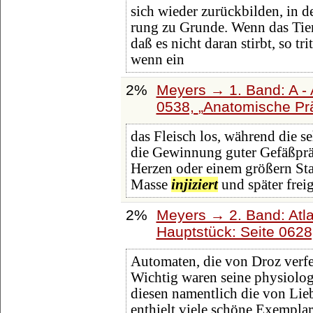
sich wieder zurückbilden, in d
rung zu Grunde. Wenn das Tier
daß es nicht daran stirbt, so tr
wenn ein
2%
Meyers → 1. Band: A - 
0538,
Anatomische Pr
das Fleisch los, während die s
die Gewinnung guter Gefäßprä
Herzen oder einem größern Sta
Masse
injiziert
und später frei
2%
Meyers → 2. Band: Atlan
Hauptstück: Seite 062
Automaten, die von Droz verf
Wichtig waren seine physiolog
diesen namentlich die von Li
enthielt viele schöne Exempla