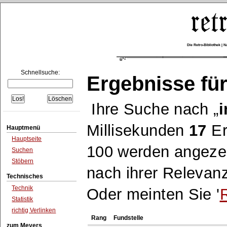
Die Retro-Bibliothek |
Schnellsuche:
Ergebnisse für
Ihre Suche nach
i
Millisekunden
17
Er
Hauptmenü
Hauptseite
100 werden angezei
Suchen
Stöbern
nach ihrer Relevanz
Technisches
Technik
Oder meinten Sie '
R
Statistik
richtig Verlinken
Rang
Fundstelle
zum Meyers