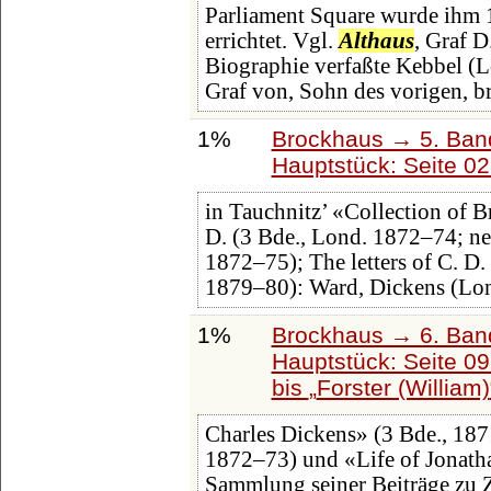
Parliament Square wurde ihm 
errichtet. Vgl.
Althaus
, Graf D
Biographie verfaßte Kebbel (
Graf von, Sohn des vorigen, br
1%
Brockhaus → 5. Band:
Hauptstück: Seite 0
in Tauchnitz’ «Collection of Br
D. (3 Bde., Lond. 1872‒74; n
1872‒75); The letters of C. D. 
1879‒80): Ward, Dickens (Lo
1%
Brockhaus → 6. Ban
Hauptstück: Seite 0
bis
Forster (William)
Charles Dickens» (3 Bde., 18
1872‒73) und «Life of Jonatha
Sammlung seiner Beiträge zu Ze