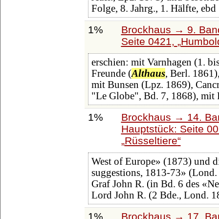
Folge, 8. Jahrg., 1. Hälfte, ebd
1%
Brockhaus → 9. Band
Seite 0421,
Humbold
erschien: mit Varnhagen (1. bi
Freunde (
Althaus
, Berl. 1861)
mit Bunsen (Lpz. 1869), Cancri
"Le Globe", Bd. 7, 1868), mit 
1%
Brockhaus → 14. Ba
Hauptstück: Seite 0
Rüsseltiere
West of Europe» (1873) und di
suggestions, 1813-73» (Lond. 
Graf John R. (in Bd. 6 des «Ne
Lord John R. (2 Bde., Lond. 1
1%
Brockhaus → 17. Ba