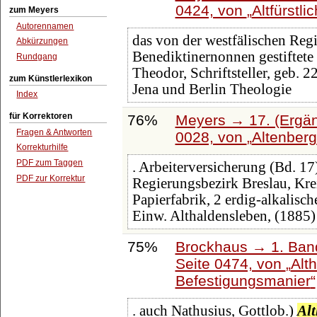
0424, von
Altfürstl
zum Meyers
Autorennamen
das von der westfälischen Reg
Abkürzungen
Benediktinernonnen gestiftete 
Rundgang
Theodor, Schriftsteller, geb. 
zum Künstlerlexikon
Jena und Berlin Theologie
Index
für Korrektoren
76%
Meyers → 17. (Ergän
Fragen & Antworten
0028, von
Altenberg
Korrekturhilfe
PDF zum Taggen
. Arbeiterversicherung (Bd. 17
PDF zur Korrektur
Regierungsbezirk Breslau, Kreis
Papierfabrik, 2 erdig-alkalisc
Einw. Althaldensleben, (1885
75%
Brockhaus → 1. Band
Seite 0474, von
Alt
Befestigungsmanier
. auch Nathusius, Gottlob.)
Al