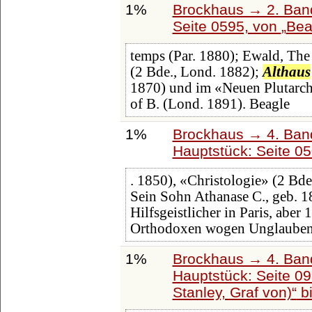
1%
Brockhaus → 2. Band
Seite 0595, von
Bea
temps (Par. 1880); Ewald, The 
(2 Bde., Lond. 1882);
Althaus
1870) und im «Neuen Plutarch»
of B. (Lond. 1891). Beagle
1%
Brockhaus → 4. Ban
Hauptstück: Seite 0
. 1850), «Christologie» (2 Bd
Sein Sohn Athanase C., geb. 
Hilfsgeistlicher in Paris, aber
Orthodoxen wogen Unglaubens
1%
Brockhaus → 4. Ban
Hauptstück: Seite 0
Stanley, Graf von)
b