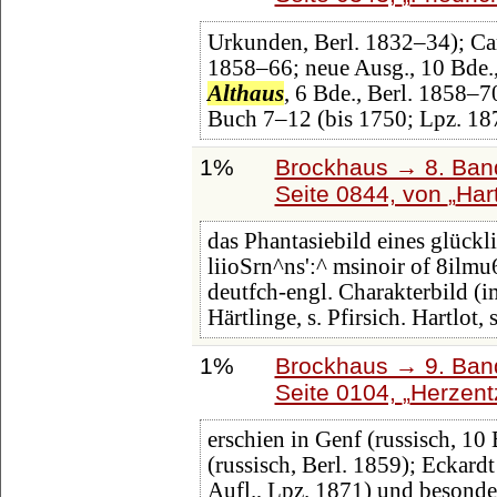
Urkunden, Berl. 1832‒34); Carl
1858‒66; neue Ausg., 10 Bde.
Althaus
, 6 Bde., Berl. 1858‒7
Buch 7‒12 (bis 1750; Lpz. 18
1%
Brockhaus → 8. Band
Seite 0844, von
Har
das Phantasiebild eines glückli
liioSrn^ns':^ msinoir of 8ilmu
deutfch-engl. Charakterbild (i
Härtlinge, s. Pfirsich. Hartlot, 
1%
Brockhaus → 9. Band
Seite 0104,
Herzen
erschien in Genf (russisch, 10
(russisch, Berl. 1859); Eckardt
Aufl., Lpz. 1871) und besond