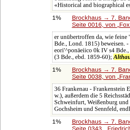
«Historical and biographical e
1%
Brockhaus → 7. Band
Seite 0016, von
Fox
er unübertroffen da, wie feine
Bde., Lond. 1815) beweisen. - 
eori'^ponäeiico 0k IV s4 Bde., L
(3 Bde., ebd. 1859-60);
Altha
1%
Brockhaus → 7. Band
Seite 0038, von
Fra
36 Frankenau - Frankenstein E
w.), außerdem die 5 Reichsstä
Schweinfurt, Weißenburg und 
Gochsheim und Sennfeld, endl
1%
Brockhaus → 7. Band
Seite 0343,
Friedric