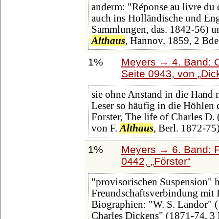
anderm: "Réponse au livre du d
auch ins Holländische und Eng
Sammlungen, das. 1842-56) un
Althaus
, Hannov. 1859, 2 Bde.
1%
Meyers → 4. Band: C
Seite 0943, von
Dic
sie ohne Anstand in die Hand 
Leser so häufig in die Höhlen 
Forster, The life of Charles D.
von F.
Althaus
, Berl. 1872-75
1%
Meyers → 6. Band: Fa
0442,
Förster
"provisorischen Suspension" h
Freundschaftsverbindung mit L
Biographien: "W. S. Landor" (
Charles Dickens" (1871-74, 3