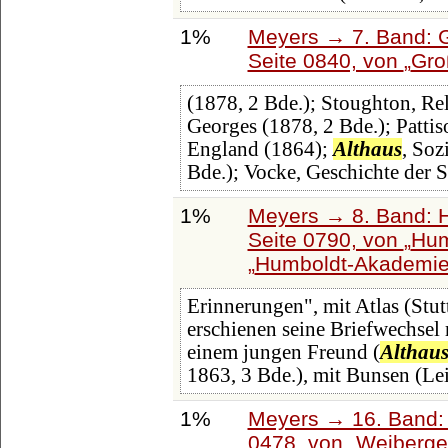
1%
Meyers → 7. Band: G
Seite 0840, von
Gro
(1878, 2 Bde.); Stoughton, Re
Georges (1878, 2 Bde.); Pattiso
England (1864);
Althaus
, Soz
Bde.); Vocke, Geschichte der S
1%
Meyers → 8. Band: Ha
Seite 0790, von
Hum
Humboldt-Akademi
Erinnerungen", mit Atlas (Stu
erschienen seine Briefwechsel 
einem jungen Freund (
Althau
1863, 3 Bde.), mit Bunsen (Le
1%
Meyers → 16. Band: 
0478, von
Weiberge