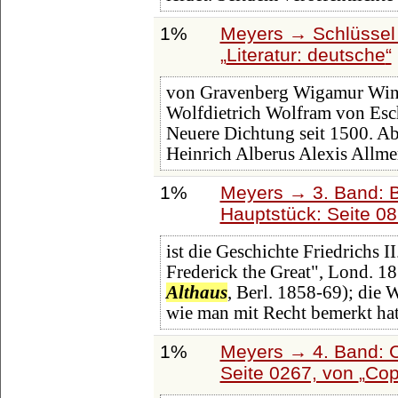
1%
Meyers → Schlüssel 
Literatur: deutsche
von Gravenberg Wigamur Win
Wolfdietrich Wolfram von Esch
Neuere Dichtung seit 1500. Ab
Heinrich Alberus Alexis Allm
1%
Meyers → 3. Band: B
Hauptstück: Seite 0
ist die Geschichte Friedrichs II
Frederick the Great", Lond. 1
Althaus
, Berl. 1858-69); die 
wie man mit Recht bemerkt hat
1%
Meyers → 4. Band: C
Seite 0267, von
Co