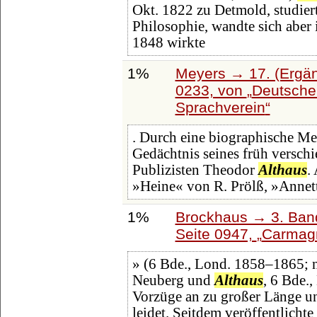
Okt. 1822 zu Detmold, studier
Philosophie, wandte sich aber i
1848 wirkte
1%
Meyers → 17. (Ergän
0233, von
Deutsche 
Sprachverein
. Durch eine biographische Mei
Gedächtnis seines früh versch
Publizisten Theodor
Althaus
.
»Heine« von R. Prölß, »Annett
1%
Brockhaus → 3. Band:
Seite 0947,
Carmagn
» (6 Bde., Lond. 1858–1865; n
Neuberg und
Althaus
, 6 Bde.,
Vorzüge an zu großer Länge u
leidet. Seitdem veröffentlichte