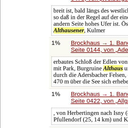
breit ist, bald längs des westl
so daß in der Regel auf der ei
andern Seite hohes Ufer ist. Ös
Althausener
, Kulmer
1%
Brockhaus → 1. Band
Seite 0144, von
Ade
erbautes Schloß der Edlen von
mit Park, Burgruine
Althaus
un
durch die Adersbacher Felsen, 
470 m über die See sich erheb
1%
Brockhaus → 1. Band
Seite 0422, von
All
, von Herbertingen nach Isny 
Pfullendorf (25, 14 km) und 