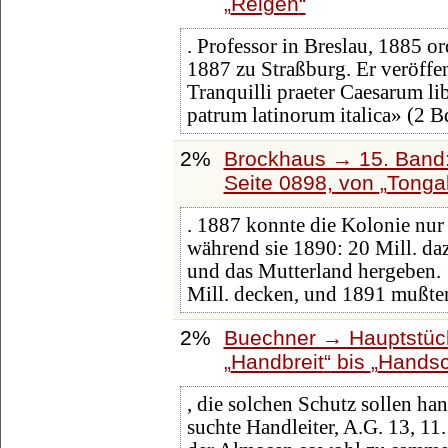
Reigen
. Professor in Breslau, 1885 o
1887 zu Straßburg. Er veröffen
Tranquilli praeter Caesarum li
patrum latinorum italica» (2 B
2%
Brockhaus → 15. Band:
Seite 0898, von
Tonga
. 1887 konnte die Kolonie nur
während sie 1890: 20 Mill. d
und das Mutterland hergeben. 
Mill. decken, und 1891 mußte
2%
Buechner → Hauptstück
Handbreit
bis
Handsch
, die solchen Schutz sollen h
suchte Handleiter, A.G. 13, 1