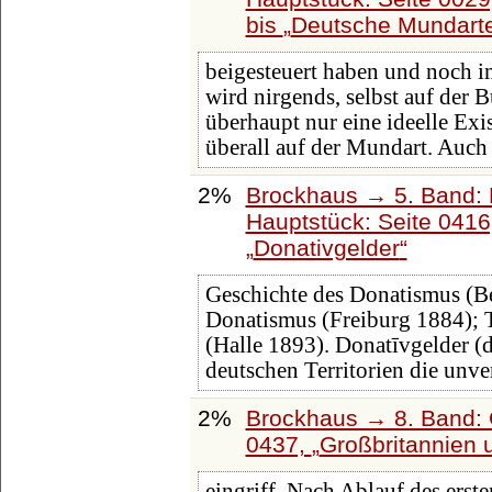
bis
Deutsche Mundart
beigesteuert haben und noch 
wird nirgends, selbst auf der 
überhaupt nur eine ideelle Exi
überall auf der Mundart. Auch
2%
Brockhaus → 5. Band: D
Hauptstück: Seite 041
Donativgelder
Geschichte des Donatismus (Be
Donatismus (Freiburg 1884); 
(Halle 1893). Donatīvgelder (d
deutschen Territorien die unv
2%
Brockhaus → 8. Band: G
0437,
Großbritannien 
eingriff. Nach Ablauf des erste