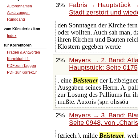
3%
Fabris → Hauptstück →
Autorennamen
Stadt zerstört und wie
Abkürzungen
Rundgang
den Sonntagen der Kirche fer
zum Künstlerlexikon
oder wollten. Auch sah man, d
Index
ihren Kirchen und Bauten reic
für Korrektoren
Klöstern gegeben werde
Fragen & Antworten
2%
Meyers → 2. Band: Atlan
Korrekturhilfe
PDF zum Taggen
Hauptstück: Seite 017
PDF zur Korrektur
. eine
Beisteuer
der Leibeignen
Ausgaben seines Herrn. A. pall
zur Lösung des Palliums für i
mußte. Auxois (spr. ohssŏa
2%
Meyers → 3. Band: Blat
Seite 0948, von
Chari
(griech.), milde
Beisteuer
, wel