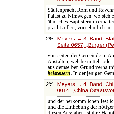
Säulenpracht Rom und Ravenn
Palast zu Nimwegen, wo sich e
ähnliches Baptisterium erhalte
prachtvollen, vornehmlich im 7
2%
Meyers → 3. Band: Blat
Seite 0657,
Bürger (P
von seiten der Gemeinde in An
Anstalten, welche mittel- oder
aus demselben Grund verhältn
beisteuern
. In denjenigen Gem
2%
Meyers → 4. Band: Chin
0014,
China (Staatsve
und der herkömmlichen festl
und die Einhebung der nötige
diesen Ausgaben ist ihre Haupt