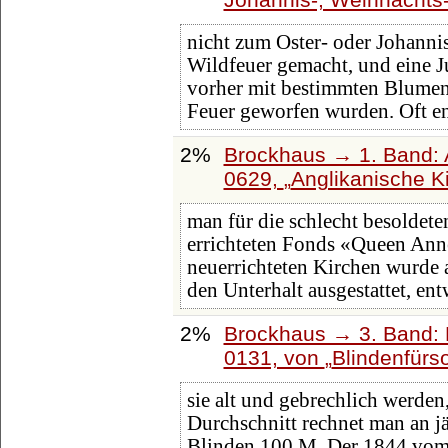
nicht zum Oster- oder Johanni
Wildfeuer gemacht, und eine J
vorher mit bestimmten Blumen
Feuer geworfen wurden. Oft e
2%
Brockhaus → 1. Band: A
0629,
Anglikanische K
man für die schlecht besoldet
errichteten Fonds «Queen Anne
neuerrichteten Kirchen wurde 
den Unterhalt ausgestattet, en
2%
Brockhaus → 3. Band: B
0131, von
Blindenfürs
sie alt und gebrechlich werden
Durchschnitt rechnet man an j
Blinden 100 M. Der 1844 vom 