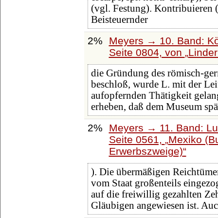
(vgl. Festung). Kontribuieren (
Beisteuernder
2%
Meyers → 10. Band: Kö
Seite 0804, von
Linder
die Gründung des römisch-ge
beschloß, wurde L. mit der Lei
aufopfernden Thätigkeit gelan
erheben, daß dem Museum spä
2%
Meyers → 11. Band: Lu
Seite 0561,
Mexiko (Bu
Erwerbszweige)
). Die übermäßigen Reichtümer
vom Staat großenteils eingezo
auf die freiwillig gezahlten Z
Gläubigen angewiesen ist. Au