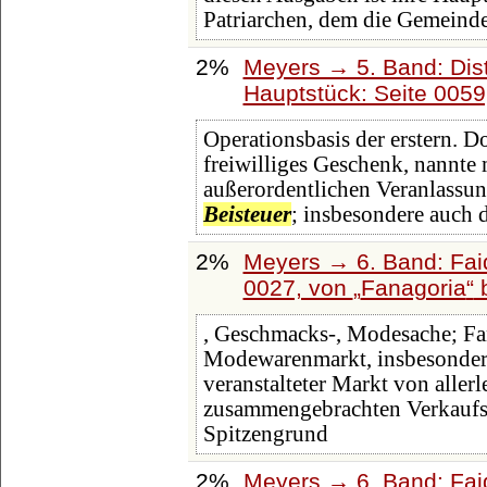
Patriarchen, dem die Gemeinde
2%
Meyers → 5. Band: Dist
Hauptstück: Seite 005
Operationsbasis der erstern. Do
freiwilliges Geschenk, nannte 
außerordentlichen Veranlassu
Beisteuer
; insbesondere auch 
2%
Meyers → 6. Band: Faid
0027, von
Fanagoria
, Geschmacks-, Modesache; Fan
Modewarenmarkt, insbesondere
veranstalteter Markt von allerl
zusammengebrachten Verkaufsg
Spitzengrund
2%
Meyers → 6. Band: Faid