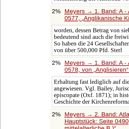
2%
Meyers → 1. Band: A - 
0577,
Anglikanische K
worden, dessen Betrag von sieb
bedeutend sind auch die freiw
So haben die 24 Gesellschafte
von über 500,000 Pfd. Sterl
2%
Meyers → 1. Band: A - 
0578, von
Anglisieren
Erhaltung fast lediglich auf di
angewiesen. Vgl. Bailey, Juris
episcopate (Oxf. 1871); in hi
Geschichte der Kirchenreforma
2%
Meyers → 2. Band: Atlan
Hauptstück: Seite 049
mittelalterliche B.)