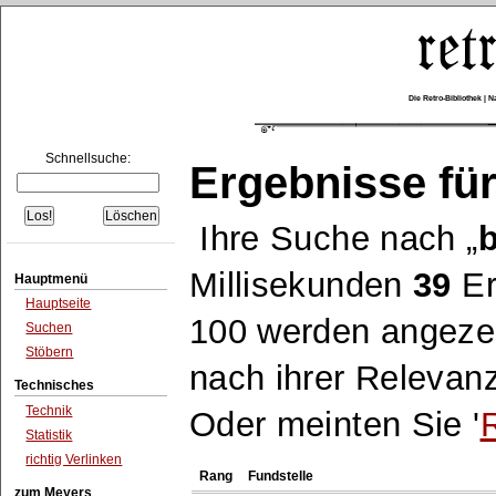
Die Retro-Bibliothek |
Schnellsuche:
Ergebnisse für
Ihre Suche nach
b
Millisekunden
39
Er
Hauptmenü
Hauptseite
100 werden angezei
Suchen
Stöbern
nach ihrer Relevanz
Technisches
Technik
Oder meinten Sie '
Statistik
richtig Verlinken
Rang
Fundstelle
zum Meyers