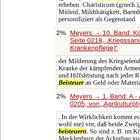
erheben. Charisticum (griech.),
Mitleid, Mildthätigkeit, Barm
personifiziert als Gegenstand
2%
Meyers → 10. Band: Kö
Seite 0218,
Kriegssanit
Krankenpflege)
der Milderung des Kriegselen
Kranke der kämpfenden Armeen
und Hilfsleistung nach jeder R
Beisteuer
an Geld oder Materia
2%
Meyers → 1. Band: A - 
0205, von
Agrikulturph
. In der Wirklichkeit kommt es 
wohl nie) vor, daß beide Zwe
beisteuern
. So sind z. B. im 
Mecklenburg der Ackerbau vo