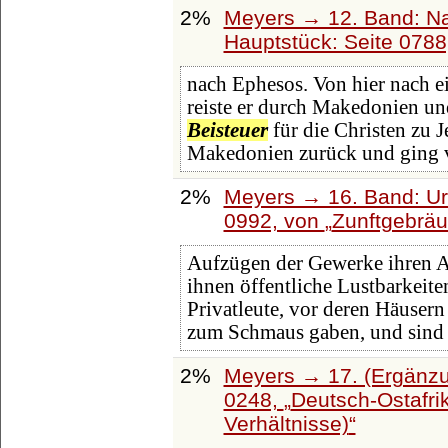
2%
Meyers → 12. Band: N
Hauptstück: Seite 078
nach Ephesos. Von hier nach ei
reiste er durch Makedonien un
Beisteuer
für die Christen zu 
Makedonien zurück und ging v
2%
Meyers → 16. Band: Ura
0992, von
Zunftgebrä
Aufzügen der Gewerke ihren Au
ihnen öffentliche Lustbarkeit
Privatleute, vor deren Häuser
zum Schmaus gaben, und sind 
2%
Meyers → 17. (Ergänzu
0248,
Deutsch-Ostafrik
Verhältnisse)