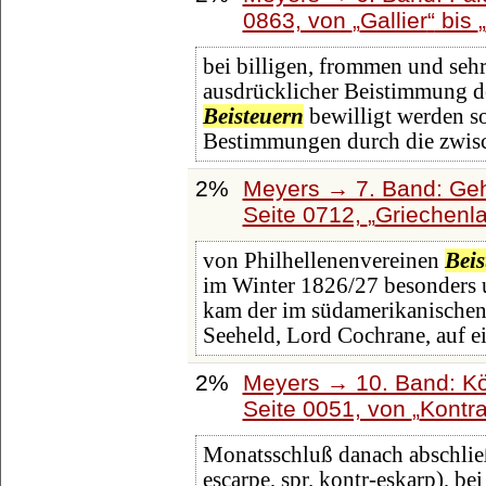
0863, von
Gallier
bis
bei billigen, frommen und seh
ausdrücklicher Beistimmung d
Beisteuern
bewilligt werden so
Bestimmungen durch die zwis
2%
Meyers → 7. Band: Geh
Seite 0712,
Griechenla
von Philhellenenvereinen
Beis
im Winter 1826/27 besonders 
kam der im südamerikanischen 
Seeheld, Lord Cochrane, auf e
2%
Meyers → 10. Band: Kö
Seite 0051, von
Kontra
Monatsschluß danach abschließ
escarpe, spr. kontr-eskarp), 