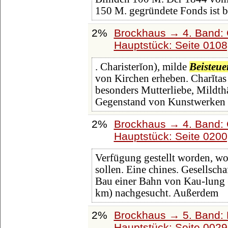
150 M. gegründete Fonds ist b
2%
Brockhaus → 4. Band: 
Hauptstück: Seite 010
. Charisterĭon), milde
Beisteue
von Kirchen erheben. Charĭtas od
besonders Mutterliebe, Mildthät
Gegenstand von Kunstwerken 
2%
Brockhaus → 4. Band: 
Hauptstück: Seite 020
Verfügung gestellt worden, w
sollen. Eine chines. Gesellsc
Bau einer Bahn von Kau-lung
km) nachgesucht. Außerdem
2%
Brockhaus → 5. Band: D
Hauptstück: Seite 002