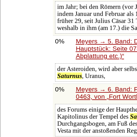
im Jahr; bei den Römern (vor J
indem Januar und Februar als 
früher 29, seit Julius Cäsar 3
weshalb in ihm (am 17.) die Sa
0%
Meyers → 5. Band: Di
Hauptstück: Seite 0
Abplattung etc.)
der Asteroiden, wird aber selbs
Saturnus
, Uranus,
0%
Meyers → 6. Band: Fa
0463, von
Fort Wort
des Forums einige der Haupthe
Kapitolinus der Tempel des
Sa
Durchgangsbogen, am Fuß des 
Vesta mit der anstoßenden Re