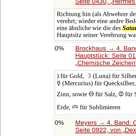
Seite 0430,
Hermes 
Richtung hin (als Abwehrer de
verehrt; wieder eine andre Bed
eine ähnliche wie die des
Satu
Hauptsitz seiner Verehrung wa
0%
Brockhaus → 4. Ban
Hauptstück: Seite 0
Chemische Zeichen
) für Gold, ☽ (Luna) für Silbe
☿ (Mercurius) für Quecksilber,
Zinn, sowie 🜔 für Salz, 🜕 für 
Erde, 🝞 für Sublimieren
0%
Meyers → 4. Band: C
Seite 0922, von
Dex