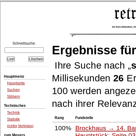
Die Retro-Bibliothek |
Schnellsuche:
Ergebnisse für
Ihre Suche nach
Millisekunden
26
Er
Hauptmenü
Hauptseite
100 werden angezei
Suchen
Stöbern
nach ihrer Relevanz
Technisches
Technik
Rang
Fundstelle
Statistik
richtig Verlinken
100%
Brockhaus → 14. Ba
Hauptstück: Seite 0
zum Meyers