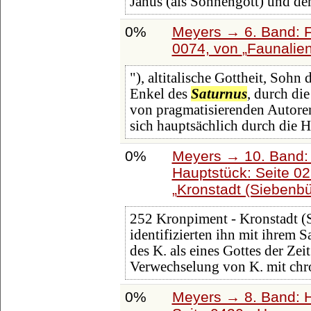
Janus (als Sonnengott) und d
0%
Meyers → 6. Band: Fa
0074, von
Faunalie
"), altitalische Gottheit, Sohn
Enkel des
Saturnus
, durch di
von pragmatisierenden Autoren
sich hauptsächlich durch die 
0%
Meyers → 10. Band:
Hauptstück: Seite 0
Kronstadt (Siebenb
252 Kronpiment - Kronstadt (
identifizierten ihn mit ihrem 
des K. als eines Gottes der Zei
Verwechselung von K. mit chr
0%
Meyers → 8. Band: Ha