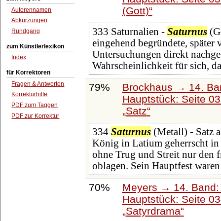
(Gott)
Autorennamen
Abkürzungen
333 Saturnalien -
Saturnus
(Go
Rundgang
eingehend begründete, später 
zum Künstlerlexikon
Untersuchungen direkt nachge
Index
Wahrscheinlichkeit für sich, da
für Korrektoren
Fragen & Antworten
79%
Brockhaus → 14. Ba
Korrekturhilfe
Hauptstück: Seite 0
PDF zum Taggen
Satz
PDF zur Korrektur
334
Saturnus
(Metall) - Satz a
König in Latium geherrscht in 
ohne Trug und Streit nur den 
oblagen. Sein Hauptfest waren
70%
Meyers → 14. Band:
Hauptstück: Seite 0
Satyrdrama