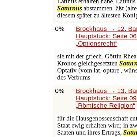
Latinus erhalten habe. Latinus
Saturnus
abstammen läßt (alte
diesem später zu ältesten Kön
0%
Brockhaus → 12. Ba
Hauptstück: Seite 0
Optionsrecht
sie mit der griech. Göttin Rhea
Kronos gleichgesetzten
Satur
Optatīv (vom lat. optare , wün
des Verbums
0%
Brockhaus → 13. Ban
Hauptstück: Seite 0
Römische Religion
für die Hausgenossenschaft ent
Staat ewig erhalten wird; in zw
Saaten und ihres Ertrags,
Satu