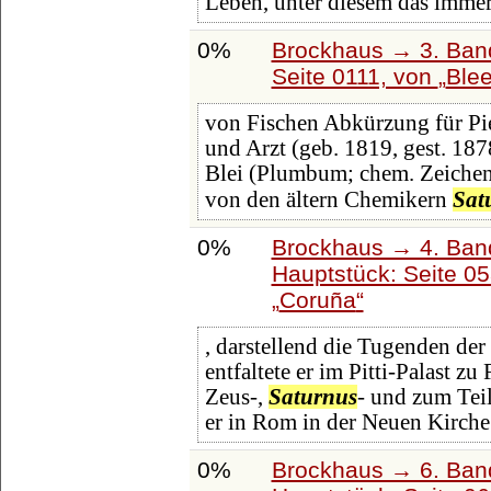
Leben, unter diesem das imme
0%
Brockhaus → 3. Band:
Seite 0111, von
Blee
von Fischen Abkürzung für Pie
und Arzt (geb. 1819, gest. 187
Blei (Plumbum; chem. Zeiche
von den ältern Chemikern
Sat
0%
Brockhaus → 4. Ban
Hauptstück: Seite 0
Coruña
, darstellend die Tugenden der
entfaltete er im Pitti-Palast z
Zeus-,
Saturnus
- und zum Tei
er in Rom in der Neuen Kirche
0%
Brockhaus → 6. Ban