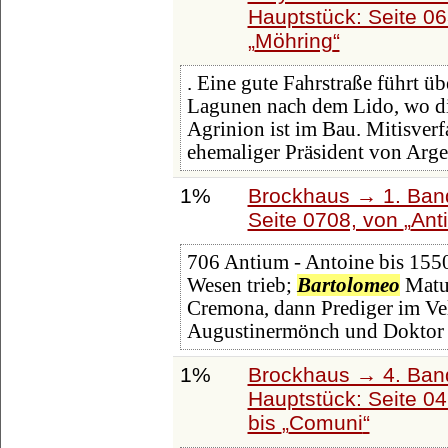
Hauptstück: Seite 0
Möhring
. Eine gute Fahrstraße führt ü
Lagunen nach dem Lido, wo di
Agrinion ist im Bau. Mitisverfa
ehemaliger Präsident von Arge
1%
Brockhaus → 1. Band
Seite 0708, von
Ant
706 Antium - Antoine bis 1550
Wesen trieb;
Bartolomeo
Matur
Cremona, dann Prediger im Ve
Augustinermönch und Doktor 
1%
Brockhaus → 4. Ban
Hauptstück: Seite 0
bis
Comuni