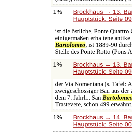
1%
Brockhaus → 13. Ban
Hauptstück: Seite 0
ist die östliche, Ponte Quattro
einigermaßen erhaltene antike 
Bartolomeo
, ist 1889-90 durc
Stelle des Ponte Rotto (Pons A
1%
Brockhaus → 13. Ban
Hauptstück: Seite 0
der Via Nomentana (s. Tafel: Al
zweigeschossiger Bau aus der Z
dem 7. Jahrh.; San
Bartolome
Trastevere, schon 499 erwähnt
1%
Brockhaus → 14. Ba
Hauptstück: Seite 0