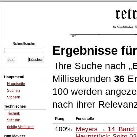
Die Retro-Bibliothek |
Schnellsuche:
Ergebnisse für
Ihre Suche nach
Millisekunden
36
Er
Hauptmenü
Hauptseite
100 werden angezei
Suchen
Stöbern
nach ihrer Relevanz
Technisches
Technik
Rang
Fundstelle
Statistik
richtig Verlinken
100%
Meyers → 14. Band:
Hauptstück: Seite 0
zum Meyers