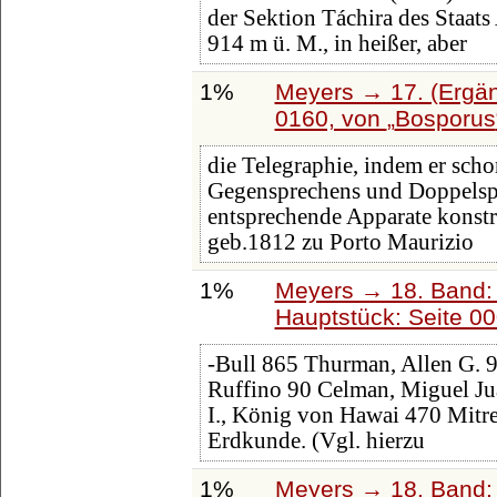
der Sektion Táchira des Staats
914 m ü. M., in heißer, aber
1%
Meyers → 17. (Ergän
0160, von
Bosporus
die Telegraphie, indem er scho
Gegensprechens und Doppelsp
entsprechende Apparate konstru
geb.1812 zu Porto Maurizio
1%
Meyers → 18. Band: 
Hauptstück: Seite 0
-Bull 865 Thurman, Allen G. 9
Ruffino 90 Celman, Miguel Ju
I., König von Hawai 470 Mitr
Erdkunde. (Vgl. hierzu
1%
Meyers → 18. Band: 