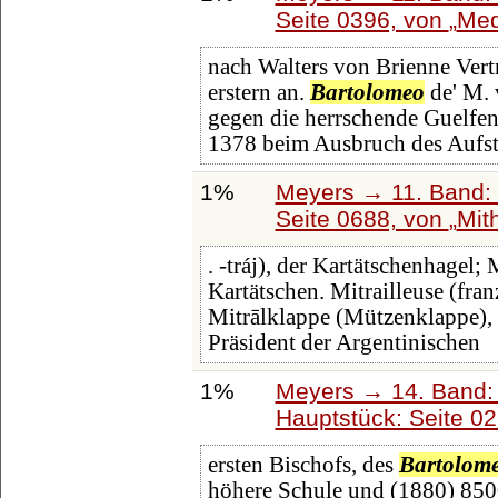
Seite 0396, von
Med
nach Walters von Brienne Vert
erstern an.
Bartolomeo
de' M. 
gegen die herrschende Guelfeno
1378 beim Ausbruch des Aufs
1%
Meyers → 11. Band: 
Seite 0688, von
Mit
. -tráj), der Kartätschenhagel;
Kartätschen. Mitrailleuse (franz
Mitrālklappe (Mützenklappe), s
Präsident der Argentinischen
1%
Meyers → 14. Band:
Hauptstück: Seite 0
ersten Bischofs, des
Bartolom
höhere Schule und (1880) 8500