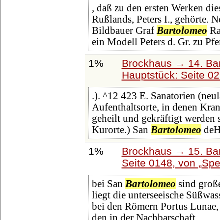
, daß zu den ersten Werken di
Rußlands, Peters I., gehörte. 
Bildbauer Graf
Bartolomeo
Ras
ein Modell Peters d. Gr. zu Pfe
1%
Brockhaus → 14. Ba
Hauptstück: Seite 0
.). ^12 423 E. Sanatorien (neul
Aufenthaltsorte, in denen Kr
geheilt und gekräftigt werden 
Kurorte.) San
Bartolomeo
deH
1%
Brockhaus → 15. Ban
Seite 0148, von
Spe
bei San
Bartolomeo
sind große
liegt die unterseeische Süßwas
bei den Römern Portus Lunae, 
den in der Nachbarschaft