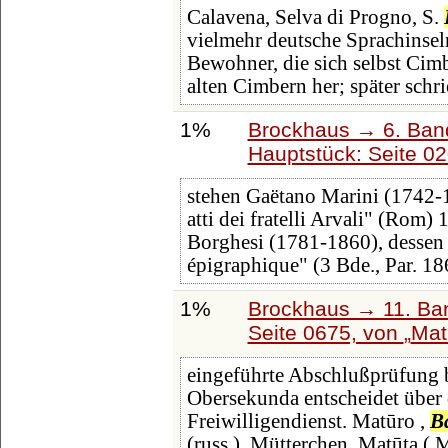
Calavena, Selva di Progno, S.
vielmehr deutsche Sprachinsel
Bewohner, die sich selbst Cim
alten Cimbern her; später schr
1%
Brockhaus → 6. Ban
Hauptstück: Seite 0
stehen Gaëtano Marini (1742-
atti dei fratelli Arvali" (Rom)
Borghesi (1781-1860), dessen 
épigraphique" (3 Bde., Par. 1
1%
Brockhaus → 11. Ban
Seite 0675, von
Mat
eingeführte Abschlußprüfung 
Obersekunda entscheidet über d
Freiwilligendienst. Matūro ,
B
(russ.), Mütterchen. Matūta ( 