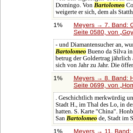
Domingo. Von
Bartolomeo
Co
weigerte er sich, dem als Statt
1%
Meyers → 7. Band: G
Seite 0580, von
Goy
- und Diamantensucher an, wur
Bartolomeo
Bueno da Silva i
betrug der Goldertrag jährlich
sich von Jahr zu Jahr. Die öff
1%
Meyers → 8. Band: Ha
Seite 0699, von
Hom
. Geschichtlich merkwürdig un
Stadt H., im Thal des Lo, in d
hatten. S. Karte "China". Honb
San
Bartolomeo
de, Stadt im S
1%
Meyers → 11. Band: 