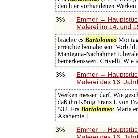
den hier vorhandenen Werken 
3%
Emmer → Hauptstück
Malerei im 14. und 1
brachte es
Bartolomeo
Montagn
erreichte beinahe sein Vorbild
Mantegna-Nachahmer Liberale d
bemerkenswert. Crivelli. Wie 
3%
Emmer → Hauptstück
Malerei des 16. Jahr
Werken messen darf. Wie geschä
daß ihn König Franz I. von Fr
532. Fra
Bartolomeo
: Maria e
Akademie.]
3%
Emmer → Hauptstück
Malerei des 16. Jahr