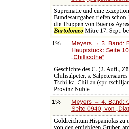
Suprematie und eine exzeption
Bundesaufgaben riefen schon 
die Truppen von Buenos Ayres
Bartolomeo
Mitre 17. Sept. be
1%
Meyers → 3. Band: B
Hauptstück: Seite 1
Chillicothe
Geschichte des C. (2. Aufl., Zü
Chilisalpeter, s. Salpetersaures 
Tschilka. Chillan (spr. tschilj
Provinz Nuble
1%
Meyers → 4. Band: C
Seite 0940, von
Dia
Goldreichtum Hispaniolas zu u
von den ergiebigen Gruben am