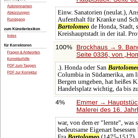
Autorennamen
Einw. Sanatorien (neulat.), An
Abkürzungen
Aufenthalt für Kranke und Sch
Rundgang
Bartolomeo
de Honda, Stadt, 
zum Künstlerlexikon
Kreishauptstadt in der ital. Pr
Index
für Korrektoren
100%
Brockhaus → 9. Band
Fragen & Antworten
Seite 0336, von
Hom
Korrekturhilfe
PDF zum Taggen
.). Honda oder San
Bartolome
PDF zur Korrektur
Columbia in Südamerika, am li
Bergen umgeben, hat heißes Kli
Handelsplatz wichtig, da bis z
4%
Emmer → Hauptstück
Malerei des 16. Jahr
war, von dem er "lernte", was 
bedeutsame Eigenart besessen 
Fra
Bartolomeo
(1475-1517), 