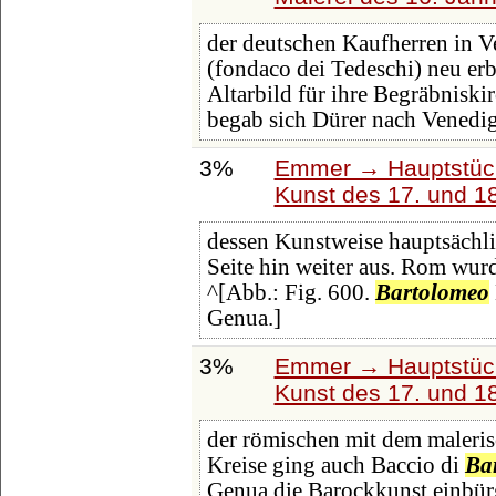
der deutschen Kaufherren in 
(fondaco dei Tedeschi) neu erb
Altarbild für ihre Begräbnisk
begab sich Dürer nach Venedi
3%
Emmer → Hauptstück
Kunst des 17. und 1
dessen Kunstweise hauptsächli
Seite hin weiter aus. Rom wurd
^[Abb.: Fig. 600.
Bartolomeo
Genua.]
3%
Emmer → Hauptstück
Kunst des 17. und 1
der römischen mit dem maleris
Kreise ging auch Baccio di
Ba
Genua die Barockkunst einbürg