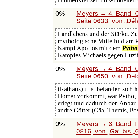
Blumenkränzen umwundenen O
0%
Meyers → 4. Band: C
Seite 0633, von
Dél
Landlebens und der Stärke. Zu
mythologische Mittelbild am P
Kampf Apollos mit dem
Pyth
Kampfes Michaels gegen Luzi
0%
Meyers → 4. Band: C
Seite 0650, von
Del
(Rathaus) u. a. befanden sich h
Homer vorkommt, war Pytho, 
erlegt und dadurch den Anbau
andre Götter (Gäa, Themis, Po
0%
Meyers → 6. Band: Fa
0816, von
Ga
bis