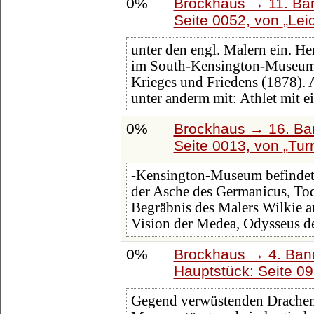
0%
Brockhaus → 11. Ban
Seite 0052, von
Lei
unter den engl. Malern ein. H
im South-Kensington-Museum 
Krieges und Friedens (1878). A
unter anderm mit: Athlet mit 
0%
Brockhaus → 16. Ban
Seite 0013, von
Tur
-Kensington-Museum befindet,
der Asche des Germanicus, Tod 
Begräbnis des Malers Wilkie 
Vision der Medea, Odysseus 
0%
Brockhaus → 4. Ban
Hauptstück: Seite 0
Gegend verwüstenden Drache