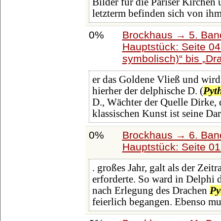
Bilder für die Pariser Kirchen 
letzterm befinden sich von ih
0%
Brockhaus → 5. Band:
Hauptstück: Seite 0
symbolisch)
bis
Dra
er das Goldene Vließ und wir
hierher der delphische D. (
Pyt
D., Wächter der Quelle Dirke, d
klassischen Kunst ist seine Dar
0%
Brockhaus → 6. Ban
Hauptstück: Seite 0
. großes Jahr, galt als der Zei
erforderte. So ward in Delphi d
nach Erlegung des Drachen
Py
feierlich begangen. Ebenso mu