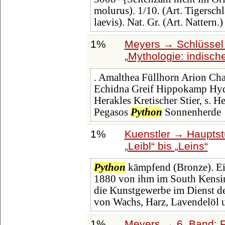
molurus). 1/10. (Art. Tigersch
laevis). Nat. Gr. (Art. Nattern.
1%
Meyers → Schlüssel 
Mythologie: indisch
. Amalthea Füllhorn Arion Ch
Echidna Greif Hippokamp Hyder
Herakles Kretischer Stier, s.
Pegasos
Python
Sonnenherde
1%
Kuenstler → Hauptst
Leibl
bis
Leins
Python
kämpfend (Bronze). Ein
1880 von ihm im South Kens
die Kunstgewerbe im Dienst de
von Wachs, Harz, Lavendelöl 
1%
Meyers → 6. Band: Fa