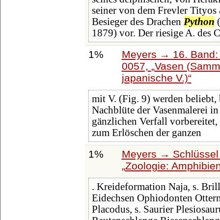
seiner von dem Frevler Tityos 
Besieger des Drachen
Python
(
1879) vor. Der riesige A. des
1%
Meyers → 16. Band: 
0057,
Vasen (Samml
japanische V.)
mit V. (Fig. 9) werden beliebt
Nachblüte der Vasenmalerei in 
gänzlichen Verfall vorbereitet
zum Erlöschen der ganzen
1%
Meyers → Schlüssel 
Zoologie: Amphibien
. Kreideformation Naja, s. Bril
Eidechsen Ophiodonten Ottern 
Placodus, s. Saurier Plesiosau