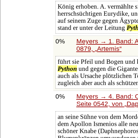
König erhoben. A. vermählte si
herrschsüchtigen Eurydike, un
auf seinem Zuge gegen Ägypte
stand er unter der Leitung
Pyt
0%
Meyers → 1. Band: A 
0879,
Artemis
führt sie Pfeil und Bogen und
Python
und gegen die Giganten
auch als Ursache plötzlichen 
zugleich aber auch als schütze
0%
Meyers → 4. Band: C
Seite 0542, von
Dap
an seine Sühne von dem Mord
dem Apollon Ismenios alle neun
schöner Knabe (Daphnephoros)