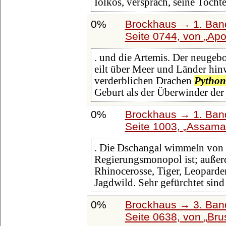
Iolkos, versprach, seine Tochte
0%
Brockhaus → 1. Band
Seite 0744, von
Apo
. und die Artemis. Der neugebo
eilt über Meer und Länder hinw
verderblichen Drachen
Python
Geburt als der Überwinder de
0%
Brockhaus → 1. Band
Seite 1003,
Assama
. Die Dschangal wimmeln von 
Regierungsmonopol ist; außerd
Rhinocerosse, Tiger, Leoparde
Jagdwild. Sehr gefürchtet sind
0%
Brockhaus → 3. Band:
Seite 0638, von
Bru