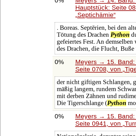
0%
Meyers → 14. Band:
Hauptstück: Seite 0
Septichämie
. Boreas. Septērien, bei den al
Tötung des Drachen
Python
du
gefeiertes Fest. An demselben
des Drachen, die Flucht, Buß
0%
Meyers → 15. Band: 
Seite 0708, von
Tige
der nicht giftigen Schlangen, 
mäßig langem, rundem Schwan
mit derben Zähnen und rudimen
Die Tigerschlange (
Python
mol
0%
Meyers → 15. Band: 
Seite 0941, von
Tur