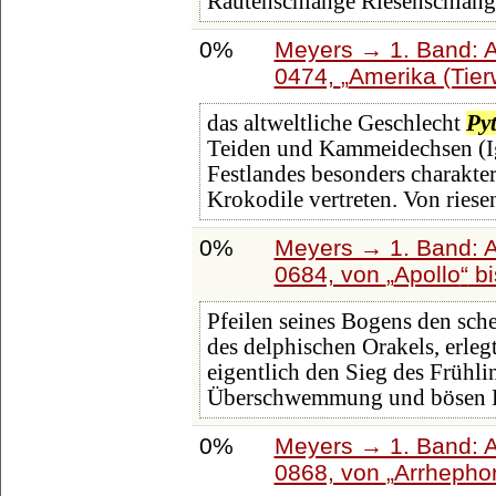
Rautenschlange Riesenschlan
0%
Meyers → 1. Band: A 
0474,
Amerika (Tier
das altweltliche Geschlecht
Py
Teiden und Kammeidechsen (Ig
Festlandes besonders charakter
Krokodile vertreten. Von riese
0%
Meyers → 1. Band: A 
0684, von
Apollo
b
Pfeilen seines Bogens den sc
des delphischen Orakels, erleg
eigentlich den Sieg des Frühli
Überschwemmung und bösen D
0%
Meyers → 1. Band: A 
0868, von
Arrhepho