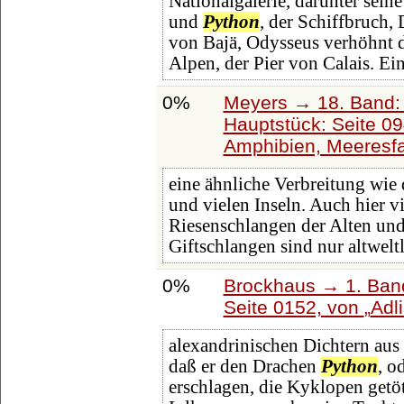
Nationalgalerie, darunter sein
und
Python
, der Schiffbruch,
von Bajä, Odysseus verhöhnt 
Alpen, der Pier von Calais. E
0%
Meyers → 18. Band: 
Hauptstück: Seite 0
Amphibien, Meeresf
eine ähnliche Verbreitung wie 
und vielen Inseln. Auch hier v
Riesenschlangen der Alten un
Giftschlangen sind nur altwelt
0%
Brockhaus → 1. Band
Seite 0152, von
Adli
alexandrinischen Dichtern aus 
daß er den Drachen
Python
, o
erschlagen, die Kyklopen getöte