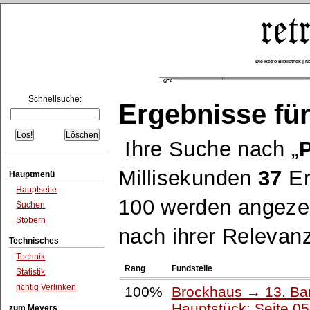
Die Retro-Bibliothek |
Schnellsuche:
Ergebnisse für
Ihre Suche nach
Millisekunden
37
Er
Hauptmenü
Hauptseite
100 werden angezei
Suchen
Stöbern
nach ihrer Relevanz
Technisches
Technik
Rang
Fundstelle
Statistik
richtig Verlinken
100%
Brockhaus → 13. Ban
Hauptstück: Seite 0
zum Meyers