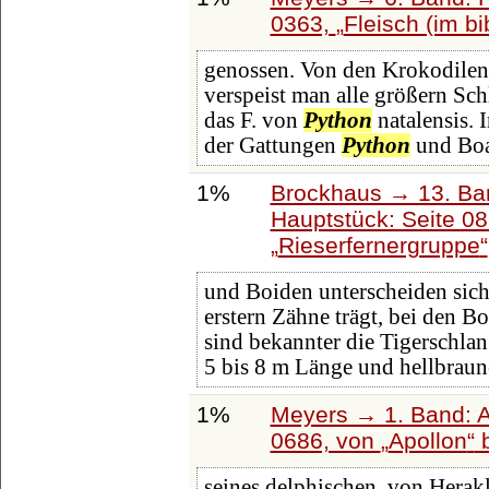
0363,
Fleisch (im bi
genossen. Von den Krokodilen 
verspeist man alle größern Sc
das F. von
Python
natalensis.
der Gattungen
Python
und Boa
1%
Brockhaus → 13. Ban
Hauptstück: Seite 0
Rieserfernergruppe
und Boiden unterscheiden sich
erstern Zähne trägt, bei den B
sind bekannter die Tigerschlan
5 bis 8 m Länge und hellbraun
1%
Meyers → 1. Band: A 
0686, von
Apollon
b
seines delphischen, von Herakl