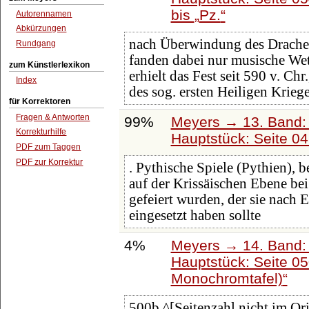
bis
Pz.
Autorennamen
Abkürzungen
nach Überwindung des Drach
Rundgang
fanden dabei nur musische Wet
zum Künstlerlexikon
erhielt das Fest seit 590 v. Ch
Index
des sog. ersten Heiligen Krieg
für Korrektoren
Fragen & Antworten
99%
Meyers → 13. Band: 
Korrekturhilfe
Hauptstück: Seite 0
PDF zum Taggen
PDF zur Korrektur
. Pythische Spiele (Pythien),
auf der Krissäischen Ebene be
gefeiert wurden, der sie nach
eingesetzt haben sollte
4%
Meyers → 14. Band:
Hauptstück: Seite 0
Monochromtafel)
500b ^[Seitenzahl nicht im Ori