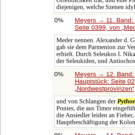
Öffentlichkeit trat, und eine 
diejenigen, welche Szenen idyl
0%
Meyers → 11. Band: 
Seite 0399, von
Med
Meder nennen. Alexander d. Gr
gab sie dem Parmenion zur Ve
erhielt. Durch Seleukos I. Nik
der Seleukiden, und Antiochos 
0%
Meyers → 12. Band:
Hauptstück: Seite 0
Nordwestprovinzen
und von Schlangen der
Pytho
Ponies, die aus Timor eingefüh
die Ansiedler leiden an Fieber, 
Hauptbeschäftigung der Kolon