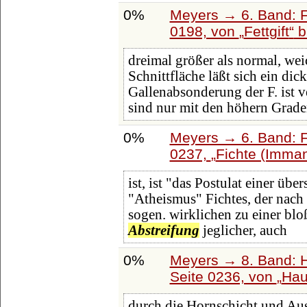
0%
Meyers → 6. Band: Fa
0198, von
Fettgift
b
dreimal größer als normal, weic
Schnittfläche läßt sich ein dic
Gallenabsonderung der F. ist
sind nur mit den höhern Grad
0%
Meyers → 6. Band: Fa
0237,
Fichte (Imma
ist, ist "das Postulat einer üb
"Atheismus" Fichtes, der nach
sogen. wirklichen zu einer bl
Abstreifung
jeglicher, auch
0%
Meyers → 8. Band: Ha
Seite 0236, von
Hau
durch die Hornschicht und Aus