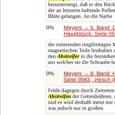
herunterneigt, daß er den Rüc
der an letzterm haftende Pollen
Blüte gelangen. An die Narbe
0%
Meyers → 5. Band: Di
Hauptstück: Seite 0
die rotierenden ringförmigen 
magnetischen Teile festhalten
den
Abstreifer
in die feststeh
aus welcher sie die Schraube h
0%
Meyers → 8. Band: Ha
Seite 0563,
Hirsch (
Felde dagegen durch Zertreten
Abstreifen
der Getreideähren, A
und es wird deshalb meist nur 
was jedoch nur in großen