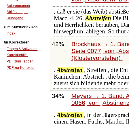
Autorennamen
, daß er sie (das Weib) abstieß
Abkürzungen
Macc. 4, 26.
Abstreifen
Die Bl
Rundgang
und Herrlichkeit berauben, Dan.
zum Künstlerlexikon
hinwegthun, ablegen, So thut 
Index
für Korrektoren
42%
Brockhaus → 1. Band
Fragen & Antworten
Seite 0077, von
Abs
Korrekturhilfe
(Klostervorsteher)
PDF zum Taggen
PDF zur Korrektur
.
Abstreifen
, Streifen , die E
Kaninchen. Abstrich , die be
zuerst sich bildende mehr ode
34%
Meyers → 1. Band: A 
0066, von
Abstinen
.
Abstreifen
, in der Jägerspra
einem Hasen, Fuchs, Marder, Ilt