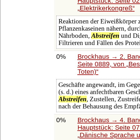
Hauptstück: Seite 0
Elektrikerkongreß
Reaktionen der Eiweißkörper 
Pflanzenkaseinen nähern, durc
Nährboden,
Abstreifen
und Dig
Filtrieren und Fällen des Prot
0%
Brockhaus → 2. Band
Seite 0889, von
Bes
Toten)
Geschäfte angewandt, im Geg
(s. d.) eines anfechtbaren Gesc
Abstreifen
, Zustellen, Zustre
nach der Behausung des Empf
0%
Brockhaus → 4. Ban
Hauptstück: Seite 0
Dänische Sprache un