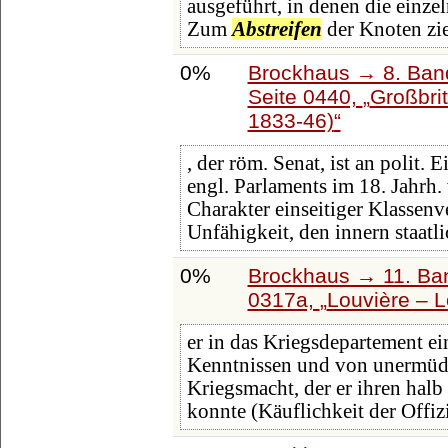
ausgeführt, in denen die einz
Zum
Abstreifen
der Knoten zi
0%
Brockhaus → 8. Band
Seite 0440,
Großbri
1833-46)
, der röm. Senat, ist an polit.
engl. Parlaments im 18. Jahrh.
Charakter einseitiger Klassen
Unfähigkeit, den innern staatl
0%
Brockhaus → 11. Ban
0317a,
Louvière – 
er in das Kriegsdepartement ein
Kenntnissen und von unermüdli
Kriegsmacht, der er ihren halb
konnte (Käuflichkeit der Offizi