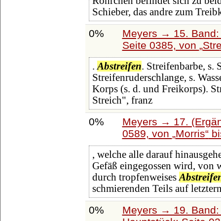
Röhrchen befindet sich zu beid
Schieber, das andre zum Treib
0%
Meyers → 15. Band: 
Seite 0385, von
Str
.
Abstreifen
. Streifenbarbe, s.
Streifenruderschlange, s. Wasse
Korps (s. d. und Freikorps). Str
Streich", franz
0%
Meyers → 17. (Ergän
0589, von
Morris
b
, welche alle darauf hinausgeh
Gefäß eingegossen wird, von w
durch tropfenweises
Abstreife
schmierenden Teils auf letzter
0%
Meyers → 19. Band: 