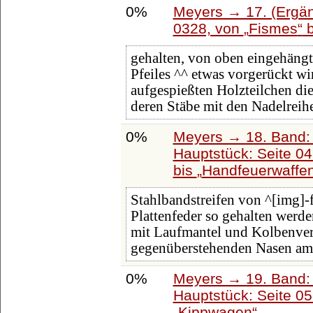
0%
Meyers → 17. (Ergän
0328, von
Fismes
b
gehalten, von oben eingehängt
Pfeiles ^^ etwas vorgerückt w
aufgespießten Holzteilchen die
deren Stäbe mit den Nadelreihe
0%
Meyers → 18. Band: 
Hauptstück: Seite 0
bis
Handfeuerwaffe
Stahlbandstreifen von ^[img]-
Plattenfeder so gehalten werden
mit Laufmantel und Kolbenve
gegenüberstehenden Nasen a
0%
Meyers → 19. Band: 
Hauptstück: Seite 0
Kippwagen