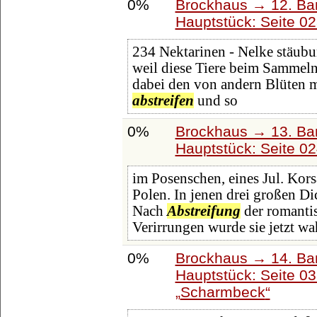
0%
Brockhaus → 12. Ba
Hauptstück: Seite 0
234 Nektarinen - Nelke stäubu
weil diese Tiere beim Sammeln
dabei den von andern Blüten m
abstreifen
und so
0%
Brockhaus → 13. Ban
Hauptstück: Seite 0
im Posenschen, eines Jul. Kors
Polen. In jenen drei großen Dic
Nach
Abstreifung
der romanti
Verirrungen wurde sie jetzt wa
0%
Brockhaus → 14. Ba
Hauptstück: Seite 0
Scharmbeck