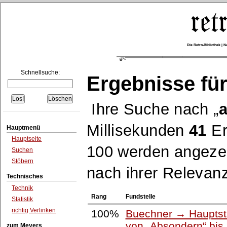
Die Retro-Bibliothek |
Schnellsuche:
Ergebnisse für
Ihre Suche nach
a
Millisekunden
41
Er
Hauptmenü
Hauptseite
100 werden angezei
Suchen
Stöbern
nach ihrer Relevanz
Technisches
Technik
Rang
Fundstelle
Statistik
richtig Verlinken
100%
Buechner → Hauptstü
von
Absondern
bis
zum Meyers