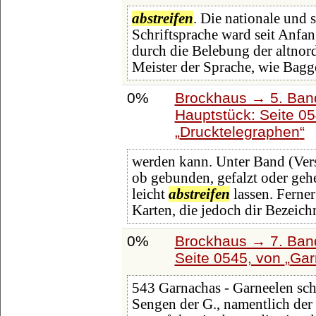
abstreifen
. Die nationale und 
Schriftsprache ward seit Anfan
durch die Belebung der altnor
Meister der Sprache, wie Bagg
0%
Brockhaus → 5. Band:
Hauptstück: Seite 0
Drucktelegraphen
werden kann. Unter Band (Ver
ob gebunden, gefalzt oder geh
leicht
abstreifen
lassen. Ferne
Karten, die jedoch dir Bezeic
0%
Brockhaus → 7. Band
Seite 0545, von
Gar
543 Garnachas - Garneelen sch
Sengen der G., namentlich de