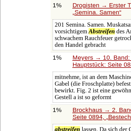
1%
Drogisten → Erster T
Semina. Samen
201 Semina. Samen. Muskatsam
vorsichtigem
Abstreifen
des Ar
schwachem Rauchfeuer getrockn
den Handel gebracht
1%
Meyers → 10. Band:
Hauptstück: Seite 0
mitnehme, ist an dem Maschin
Gabel (die Froschplatte) befes
bewirkt. Fig. 2 ist eine gewöh
Gestell a ist so geformt
1%
Brockhaus → 2. Band
Seite 0894,
Bestec
abstreifen
lassen. Da sich der G