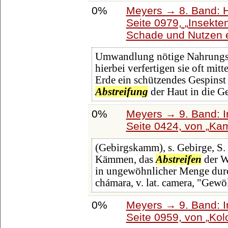
0%
Meyers → 8. Band: Ha
Seite 0979,
Insekte
Schade und Nutzen e
Umwandlung nötige Nahrungsm
hierbei verfertigen sie oft mit
Erde ein schützendes Gespinst 
Abstreifung
der Haut in die Ge
0%
Meyers → 9. Band: I
Seite 0424, von
Kam
(Gebirgskamm), s. Gebirge, S.
Kämmen, das
Abstreifen
der W
in ungewöhnlicher Menge durc
chámara, v. lat. camera, "Gewö
0%
Meyers → 9. Band: I
Seite 0959, von
Kol