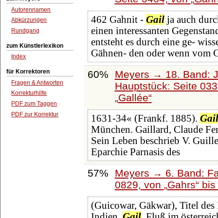
Autorennamen
462 Gahnit -
Gail
ja auch durc
Abkürzungen
einen interessanten Gegenstan
Rundgang
entsteht es durch eine ge- wis
zum Künstlerlexikon
Gähnen- den oder wenn vom 
Index
für Korrektoren
60%
Meyers → 18. Band: J
Fragen & Antworten
Hauptstück: Seite 03
Korrekturhilfe
Gallée
PDF zum Taggen
PDF zur Korrektur
1631-34« (Frankf. 1885).
Gai
München. Gaillard, Claude Fer
Sein Leben beschrieb V. Guille
Eparchie Parnasis des
57%
Meyers → 6. Band: Fai
0829, von
Gahrs
bi
(Guicowar, Gäkwar), Titel des 
Indien.
Gail
, Fluß im österrei