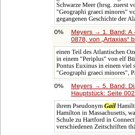
Schwarze Meer (hrsg. zuerst v
"Geographi graeci minores" 
gegangenen Geschichte der Ala
0%
Meyers → 1. Band: A -
0878, von
Artaxias
b
einen Teil des Atlantischen Oz
in einem "Periplus" von elf B
Pontus Euxinus in einem viel 
"Geographi graeci minores", Par
0%
Meyers → 5. Band: Dis
Hauptstück: Seite 00
ihrem Pseudonym
Gail
Hamilto
Hamilton in Massachusetts, wa
Schule zu Hartford in Connecti
verschiedenen Zeitschriften th