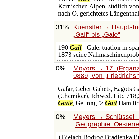
Karnischen Alpen, südlich vom 
nach O. gerichtetes Längentha
31%
Kuenstler → Hauptstü
Gail
bis
Gale
190
Gail
- Gale. tuation in sp
1873 seine Nähmaschinenprobe
0%
Meyers → 17. (Ergänz
0889, von
Friedrichs
Gafar, Geber Gahets, Eagots G
(Chemiker), Ichwed. Lit:. 718,
Gaile
, Geilnng '>
Gail
Hamilto
0%
Meyers → Schlüssel →
Geographie: Oesterr
) Bielach Bodrog Bradlenka Bu