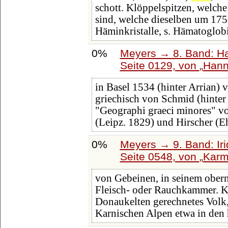
schott. Klöppelspitzen, welch
sind, welche dieselben um 175
Häminkristalle, s. Hämatoglob
0%
Meyers → 8. Band: Hai
Seite 0129, von
Hann
in Basel 1534 (hinter Arrian) 
griechisch von Schmid (hinter
"Geographi graeci minores" 
(Leipz. 1829) und Hirscher (E
0%
Meyers → 9. Band: Ir
Seite 0548, von
Karm
von Gebeinen, in seinem obern T
Fleisch- oder Rauchkammer. Ka
Donaukelten gerechnetes Volk,
Karnischen Alpen etwa in den