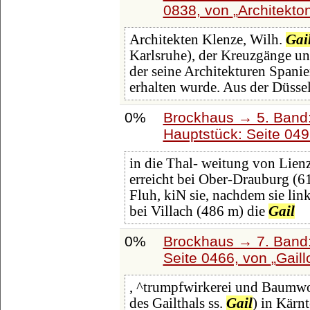
0838, von
Architekto
Architekten Klenze, Wilh.
Gai
Karlsruhe), der Kreuzgänge und
der seine Architekturen Spani
erhalten wurde. Aus der Düsse
0%
Brockhaus → 5. Band: 
Hauptstück: Seite 04
in die Thal- weitung von Lienz,
erreicht bei Ober-Drauburg (6
Fluh, kiN sie, nachdem sie lin
bei Villach (486 m) die
Gail
0%
Brockhaus → 7. Band:
Seite 0466, von
Gaill
, ^trumpfwirkerei und Baumwol
des Gailthals ss.
Gail
) in Kärn