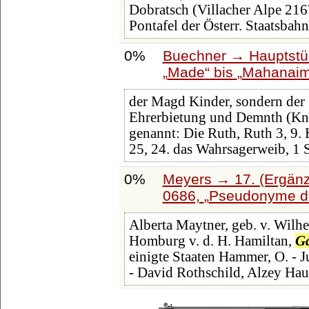
Dobratsch (Villacher Alpe 216
Pontafel der Österr. Staatsbah
0%
Buechner → Hauptstüc
Made
bis
Mahanai
der Magd Kinder, sondern der Fr
Ehrerbietung und Demnth (Knec
genannt: Die Ruth, Ruth 3, 9. 
25, 24. das Wahrsagerweib, 1
0%
Meyers → 17. (Ergänz
0686,
Pseudonyme der
Alberta Maytner, geb. v. Wilhe
Homburg v. d. H. Hamiltan,
Ga
einigte Staaten Hammer, O. - 
- David Rothschild, Alzey Ha