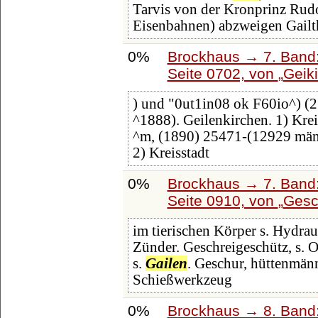
Tarvis von der Kronprinz Rudo
Eisenbahnen) abzweigen Gailth
0%
Brockhaus → 7. Band:
Seite 0702, von
Geik
) und "0ut1in08 ok F60io^) (2.
^1888). Geilenkirchen. 1) Kre
^m, (1890) 25471-(12929 männ
2) Kreisstadt
0%
Brockhaus → 7. Band:
Seite 0910, von
Gesc
im tierischen Körper s. Hydra
Zünder. Geschreigeschütz, s. O
s.
Gailen
. Geschur, hüttenmänn
Schießwerkzeug
0%
Brockhaus → 8. Band: 