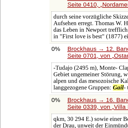
Seite 0410,
Nordameri
durch seine vorzügliche Skizz
Aufsehen erregt. Thomas W. H
das Leben in Newport trefflic
in "First love is best" (1877) 
0%
Brockhaus → 12. Band
Seite 0701, von
Osta
-Tudajo (2495 m), Monte- Cla
Gebiet ungemeiner Störung, we
alpen und das mesozoische Kalk
langgezogene Gruppen:
Gail
- 
0%
Brockhaus → 16. Band
Seite 0339, von
Villa
qkm, 30 294 E.) sowie einer Be
der Drau, unweit der Einmün