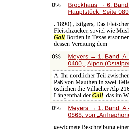
0%
Brockhaus → 6. Band:
Hauptstück: Seite 08
. 1890)', tzilgers, Das Fleisc
Fleischzucker, soviel wie Musk
Gail
Borden in Texas ersonnene
dessen Vereitung dem
0%
Meyers → 1. Band: A -
0400,
Alpen (Ostalpe
A. Ihr nördlicher Teil zwische
Paß von Mauthen in zwei Teile
östlichen die Villacher Alp 21
Längenthal der
Gail
, das im W
0%
Meyers → 1. Band: A -
0868, von
Arrhephori
gewidmete Beschreibung einer