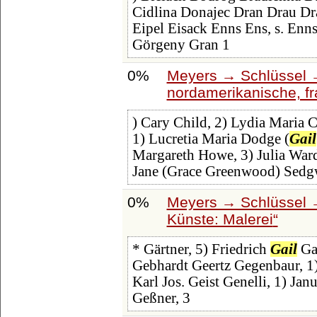
Cidlina Donajec Dran Drau Dra
Eipel Eisack Enns Ens, s. Enns 
Görgeny Gran 1
0%
Meyers → Schlüssel →
nordamerikanische, f
) Cary Child, 2) Lydia Maria 
1) Lucretia Maria Dodge (
Gail
Margareth Howe, 3) Julia Ward
Jane (Grace Greenwood) Sedg
0%
Meyers → Schlüssel →
Künste: Malerei
* Gärtner, 5) Friedrich
Gail
Gas
Gebhardt Geertz Gegenbaur, 1) 
Karl Jos. Geist Genelli, 1) Ja
Geßner, 3