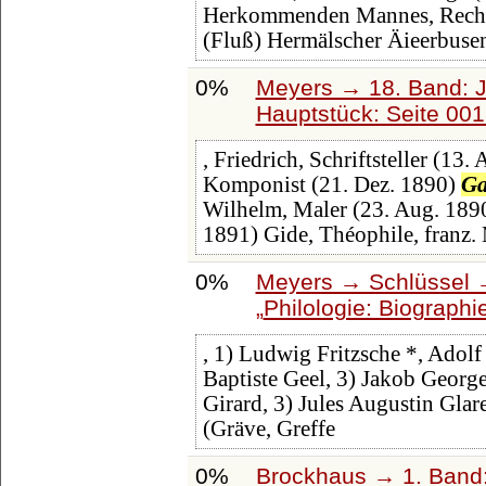
Herkommenden Mannes, Recht 
(Fluß) Hermälscher Äieerbuse
0%
Meyers → 18. Band: J
Hauptstück: Seite 00
, Friedrich, Schriftsteller (13.
Komponist (21. Dez. 1890)
Ga
Wilhelm, Maler (23. Aug. 1890) 
1891) Gide, Théophile, franz.
0%
Meyers → Schlüssel →
Philologie: Biographi
, 1) Ludwig Fritzsche *, Adol
Baptiste Geel, 3) Jakob George
Girard, 3) Jules Augustin Glar
(Gräve, Greffe
0%
Brockhaus → 1. Band: