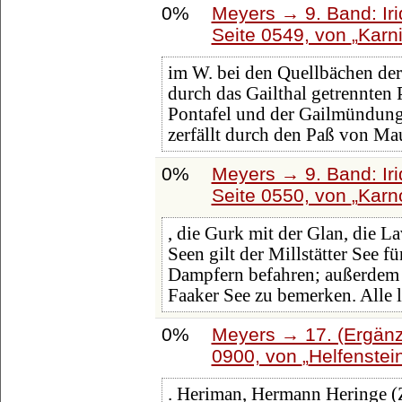
0%
Meyers → 9. Band: Ir
Seite 0549, von
Karni
im W. bei den Quellbächen de
durch das Gailthal getrennten
Pontafel und der Gailmündung.
zerfällt durch den Paß von Ma
0%
Meyers → 9. Band: Ir
Seite 0550, von
Karn
, die Gurk mit der Glan, die La
Seen gilt der Millstätter See 
Dampfern befahren; außerdem s
Faaker See zu bemerken. Alle 
0%
Meyers → 17. (Ergänz
0900, von
Helfenstei
. Heriman, Hermann Heringe (Z