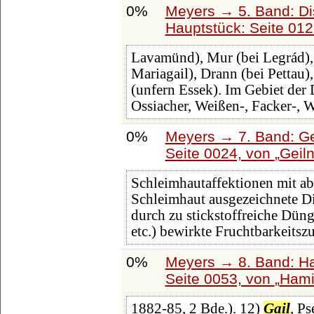
0%
Meyers → 5. Band: Dis
Hauptstück: Seite 01
Lavamünd), Mur (bei Legrád), 
Mariagail), Drann (bei Pettau)
(unfern Essek). Im Gebiet der 
Ossiacher, Weißen-, Facker-, 
0%
Meyers → 7. Band: Ge
Seite 0024, von
Geil
Schleimhautaffektionen mit ab
Schleimhaut ausgezeichnete Di
durch zu stickstoffreiche Dü
etc.) bewirkte Fruchtbarkeitsz
0%
Meyers → 8. Band: Hai
Seite 0053, von
Hami
1882-85, 2 Bde.). 12)
Gail
, P