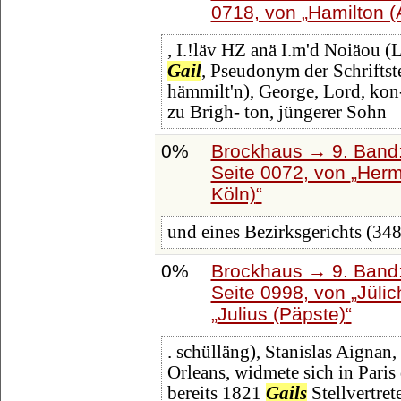
0718, von
Hamilton (
, I.!läv HZ anä I.m'd Noiäou (
Gail
, Pseudonym der Schriftste
hämmilt'n), George, Lord, kon-
zu Brigh- ton, jüngerer Sohn
0%
Brockhaus → 9. Band:
Seite 0072, von
Her
Köln)
und eines Bezirksgerichts (34
0%
Brockhaus → 9. Band:
Seite 0998, von
Jülic
Julius (Päpste)
. schülläng), Stanislas Aignan,
Orleans, widmete sich in Pari
bereits 1821
Gails
Stellvertre