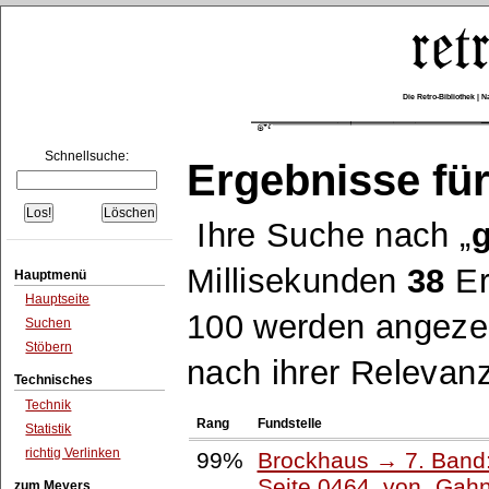
Die Retro-Bibliothek |
Schnellsuche:
Ergebnisse für
Ihre Suche nach
g
Millisekunden
38
Er
Hauptmenü
Hauptseite
100 werden angezei
Suchen
Stöbern
nach ihrer Relevanz
Technisches
Technik
Rang
Fundstelle
Statistik
richtig Verlinken
99%
Brockhaus → 7. Band:
Seite 0464, von
Gahn
zum Meyers