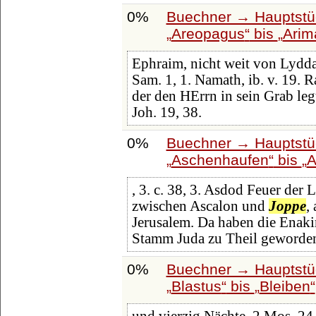
0%
Buechner → Hauptstüc
Areopagus
bis
Arim
Ephraim, nicht weit von Lydd
Sam. 1, 1. Namath, ib. v. 19. 
der den HErrn in sein Grab leg
Joh. 19, 38.
0%
Buechner → Hauptstüc
Aschenhaufen
bis
A
, 3. c. 38, 3. Asdod Feuer der 
zwischen Ascalon und
Joppe
,
Jerusalem. Da haben die Enaki
Stamm Juda zu Theil geworden,
0%
Buechner → Hauptstüc
Blastus
bis
Bleiben