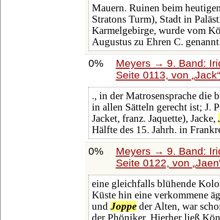
Mauern. Ruinen beim heutigen K
Stratons Turm), Stadt in Paläs
Karmelgebirge, wurde vom Kön
Augustus zu Ehren C. genannt
0%
Meyers → 9. Band: Ir
Seite 0113, von
Jack
., in der Matrosensprache die br
in allen Sätteln gerecht ist; J.
Jacket, franz. Jaquette), Jacke,
Hälfte des 15. Jahrh. in Frankr
0%
Meyers → 9. Band: Ir
Seite 0122, von
Jaen
eine gleichfalls blühende Kolon
Küste hin eine verkommene ägyp
und
Joppe
der Alten, war scho
der Phöniker. Hierher ließ Kö