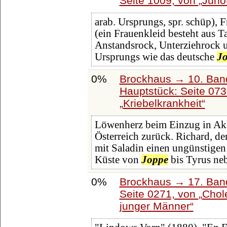
Seite 1009, von
Juno
arab. Ursprungs, spr. schüp), 
(ein Frauenkleid besteht aus Tai
Anstandsrock, Unterziehrock un
Ursprungs wie das deutsche
J
0%
Brockhaus → 10. Band
Hauptstück: Seite 07
Kriebelkrankheit
Löwenherz beim Einzug in Akk
Österreich zurück. Richard, der
mit Saladin einen ungünstigen 
Küste von
Joppe
bis Tyrus ne
0%
Brockhaus → 17. Ban
Seite 0271, von
Chole
junger Männer