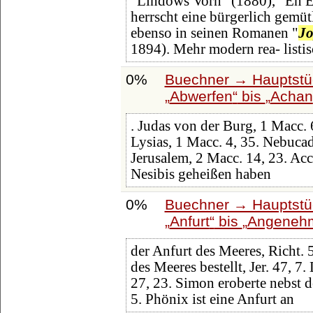
"Lindows Vorn" (1880), "En Eg
herrscht eine bürgerlich gemüt
ebenso in seinen Romanen "
Jo
1894). Mehr modern rea- listis
0%
Buechner → Hauptstüc
Abwerfen
bis
Achan
. Judas von der Burg, 1 Macc.
Lysias, 1 Macc. 4, 35. Nebucad
Jerusalem, 2 Macc. 14, 23. Ac
Nesibis geheißen haben
0%
Buechner → Hauptstüc
Anfurt
bis
Angeneh
der Anfurt des Meeres, Richt. 
des Meeres bestellt, Jer. 47, 7
27, 23. Simon eroberte nebst d
5. Phönix ist eine Anfurt an