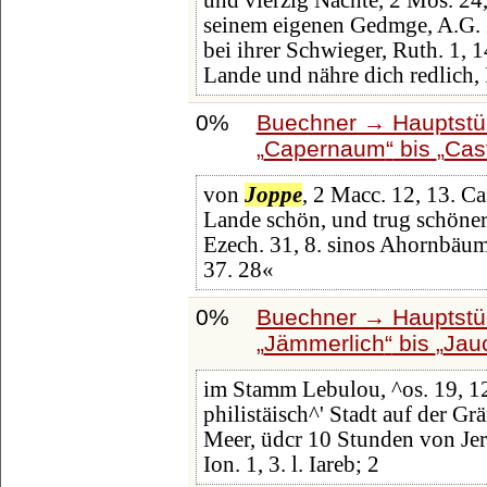
und vierzig Nächte, 2 Mos. 24,
seinem eigenen Gedmge, A.G. 
bei ihrer Schwieger, Ruth. 1, 1
Lande und nähre dich redlich, 
0%
Buechner → Hauptstüc
Capernaum
bis
Cas
von
Joppe
, 2 Macc. 12, 13. C
Lande schön, und trug schöner
Ezech. 31, 8. sinos Ahornbäum
37. 28«
0%
Buechner → Hauptstüc
Jämmerlich
bis
Jau
im Stamm Lebulou, ^os. 19, 1
philistäisch^' Stadt auf der G
Meer, üdcr 10 Stunden von Jerus
Ion. 1, 3. l. Iareb; 2