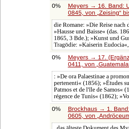
0%
Meyers → 16. Band: U
0845, von
Zeising
bi
die Romane: »Die Reise nach d
»Hausse und Baisse« (das. 186
1865, 3 Bde.); »Kunst und Gun
Tragödie: »Kaiserin Eudocia«
0%
Meyers → 17. (Ergänz
0411, von
Guatemala
: »De ora Palaestinae a prom
pertenenti« (1856); »Études sur
Patmos et de l'île de Samos« 
régence de Tunis« (1862); »Voy
0%
Brockhaus → 1. Band:
0605, von
Andröceu
, das älteste Dokument des My