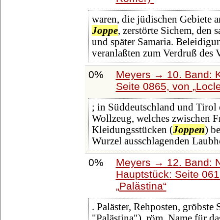
waren, die jüdischen Gebiete a
Joppe
, zerstörte Sichem, den 
und später Samaria. Beleidigu
veranlaßten zum Verdruß des V
0%
Meyers → 10. Band: K
Seite 0865, von
Locle
; in Süddeutschland und Tirol 
Wollzeug, welches zwischen Fr
Kleidungsstücken (
Joppen
) b
Wurzel ausschlagenden Laubho
0%
Meyers → 12. Band: 
Hauptstück: Seite 06
Palästina
. Paläster, Rehposten, gröbste 
"Palästina"), röm. Name für da