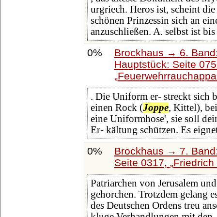
urgriech. Heros ist, scheint 
schönen Prinzessin sich an ei
anzuschließen. A. selbst ist bis
0%
Brockhaus → 6. Band:
Hauptstück: Seite 07
Feuerwehrrauchappa
. Die Uniform er- streckt sich 
einen Rock (
Joppe
, Kittel), 
eine Uniformhose', sie soll d
Er- kältung schützen. Es eignet
0%
Brockhaus → 7. Band:
Seite 0317,
Friedrich
Patriarchen von Jerusalem und 
gehorchen. Trotzdem gelang es 
des Deutschen Ordens treu ans
kluge Verhandlungen mit den