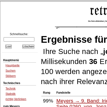
Die Retro-Bibliothek |
Schnellsuche:
Ergebnisse für
Ihre Suche nach
Millisekunden
36
Er
Hauptmenü
Hauptseite
100 werden angezei
Suchen
Stöbern
nach ihrer Relevanz
Technisches
Technik
Rang
Fundstelle
Statistik
richtig Verlinken
99%
Meyers → 9. Band: Ir
Seite 0260, von
Jonz
zum Meyers