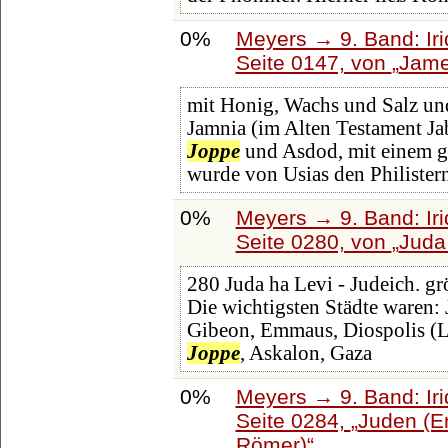
0%
Meyers → 9. Band: Ir
Seite 0147, von
Jame
mit Honig, Wachs und Salz un
Jamnia (im Alten Testament Jabn
Joppe
und Asdod, mit einem gu
wurde von Usias den Philistern
0%
Meyers → 9. Band: Ir
Seite 0280, von
Juda
280 Juda ha Levi - Judeich. grö
Die wichtigsten Städte waren: 
Gibeon, Emmaus, Diospolis (Ly
Joppe
, Askalon, Gaza
0%
Meyers → 9. Band: Ir
Seite 0284,
Juden (E
Römer)