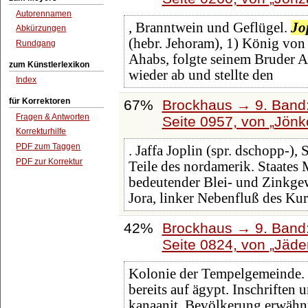
Autorennamen
, Branntwein und Geflügel.
Jo
Abkürzungen
(hebr. Jehoram), 1) König von 
Rundgang
Ahabs, folgte seinem Bruder A
zum Künstlerlexikon
wieder ab und stellte den
Index
für Korrektoren
67%
Brockhaus → 9. Band:
Fragen & Antworten
Seite 0957, von
Jönk
Korrekturhilfe
PDF zum Taggen
. Jaffa Joplin (spr. dschopp-),
PDF zur Korrektur
Teile des nordamerik. Staates
bedeutender Blei- und Zinkge
Jora, linker Nebenfluß des Ku
42%
Brockhaus → 9. Band:
Seite 0824, von
Jäde
Kolonie der Tempelgemeinde. Se
bereits auf ägypt. Inschriften
kanaanit. Bevölkerung erwähnt,