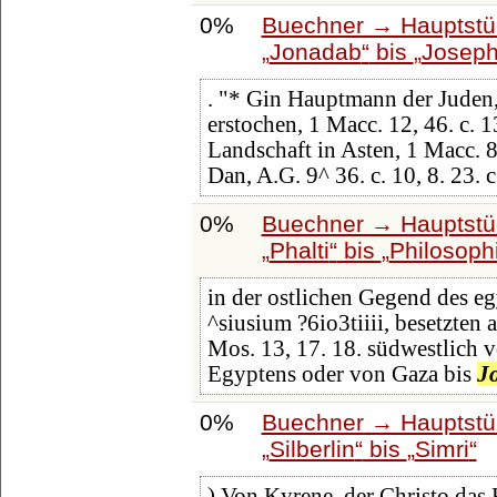
0%
Buechner → Hauptstüc
Jonadab
bis
Josep
. "* Gin Hauptmann der Juden,
erstochen, 1 Macc. 12, 46. c. 13
Landschaft in Asten, 1 Macc. 8
Dan, A.G. 9^ 36. c. 10, 8. 23. c
0%
Buechner → Hauptstüc
Phalti
bis
Philosoph
in der ostlichen Gegend des eg
^siusium ?6io3tiiii, besetzten
Mos. 13, 17. 18. südwestlich 
Egyptens oder von Gaza bis
J
0%
Buechner → Hauptstüc
Silberlin
bis
Simri
) Von Kyrene, der Christo das 