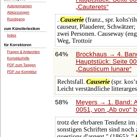
Cauterets
Autorennamen
Abkürzungen
.
Causerie
(franz., spr. kohs'ri
Rundgang
causeur, Plauderer, Schwätzer;
zum Künstlerlexikon
zwei Personen. Causeway (engl.
Index
Weg, Trottoir
für Korrektoren
Fragen & Antworten
64%
Brockhaus → 4. Ban
Korrekturhilfe
Hauptstück: Seite 0
PDF zum Taggen
Causticum lunare
PDF zur Korrektur
Rechtsfall.
Causerie
(spr. kos’
Leicht verständliche litterarge
58%
Meyers → 1. Band: A 
0051, von
Ab ovo
b
trotz der ehrbaren Tendenz i
sonstigen Schriften sind noch 
questions d'argent " (1865); "