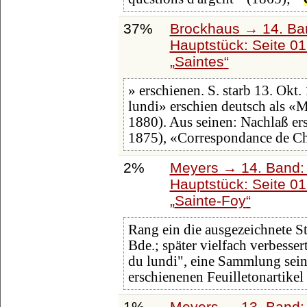
37%
Brockhaus → 14. Ba
Hauptstück: Seite 0
Saintes
» erschienen. S. starb 13. Okt
lundi» erschien deutsch als «
1880). Aus seinen: Nachlaß ersc
1875), «Correspondance de Ch
2%
Meyers → 14. Band:
Hauptstück: Seite 0
Sainte-Foy
Rang ein die ausgezeichnete S
Bde.; später vielfach verbesser
du lundi", eine Sammlung seine
erschienenen Feuilletonartike
1%
Meyers → 13. Band: 