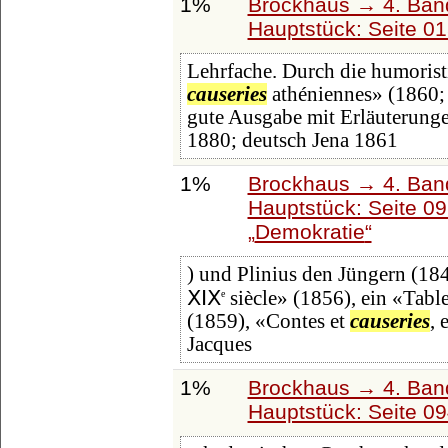
1%
Brockhaus → 4. Ban
Hauptstück: Seite 0
Lehrfache. Durch die humorist
causeries
athéniennes» (1860; 
gute Ausgabe mit Erläuterunge
1880; deutsch Jena 1861
1%
Brockhaus → 4. Ban
Hauptstück: Seite 0
Demokratie
) und Plinius den Jüngern (184
ⅩⅠⅩ
siècle» (1856), ein «Table
e
(1859), «Contes et
causeries
, 
Jacques
1%
Brockhaus → 4. Ban
Hauptstück: Seite 0