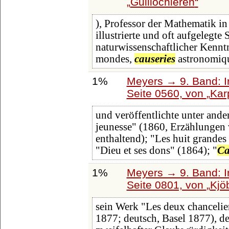
Guillochieren
), Professor der Mathematik in
illustrierte und oft aufgelegte
naturwissenschaftlicher Kenntn
mondes,
causeries
astronomiqu
1%
Meyers → 9. Band: I
Seite 0560, von
Kar
und veröffentlichte unter ande
jeunesse" (1860, Erzählungen 
enthaltend); "Les huit grandes
"Dieu et ses dons" (1864); "
Ca
1%
Meyers → 9. Band: I
Seite 0801, von
Kjö
sein Werk "Les deux chancelie
1877; deutsch, Basel 1877), d