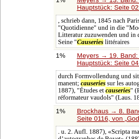
Hauptstück: Seite 0
, schrieb dann, 1845 nach Pari
"Quotidienne" und in die "Mod
Litteratur zuzuwenden und in 
Seine "
Causeries
littéraires
1%
Meyers → 19. Band: 
Hauptstück: Seite 0
durch Formvollendung und sittl
manent;
causeries
sur les auto
1887), "Études et
causeries
" (
réformateur vaudols" (Laus. 1
1%
Brockhaus → 8. Band
Seite 0116, von
God
. u. 2. Aufl. 1887), «Scripta m
d’autographes de Bovet» (188