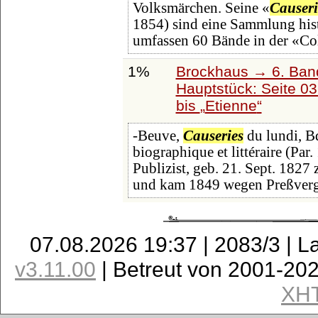
Volksmärchen. Seine «
Causeri
1854) sind eine Sammlung histo
umfassen 60 Bände in der «Co
1%
Brockhaus → 6. Ban
Hauptstück: Seite 0
bis
Etienne
-Beuve,
Causeries
du lundi, Bd
biographique et littéraire (Par.
Publizist, geb. 21. Sept. 1827 z
und kam 1849 wegen Preßverg
07.08.2026 19:37 | 2083/3 | L
v3.11.00
| Betreut von 2001-20
XH