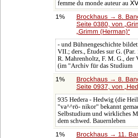
femme du monde auteur au 
1%
Brockhaus → 8. Band
Seite 0380, von
Gri
Grimm (Herman)
- und Bühnengeschichte bildet.
VII.; ders., Études sur G. (Pa
R. Mahrenholtz, F. M. G., der 
(im "Archiv für das Studium
1%
Brockhaus → 8. Band
Seite 0937, von
Hed
935 Hedera - Hedwig (die Hei
"va^^rö- nikor" bekannt gemach
Selbstudium und wirkliches Mi
dem schwed. Bauernleben
1%
Brockhaus → 11. Ban