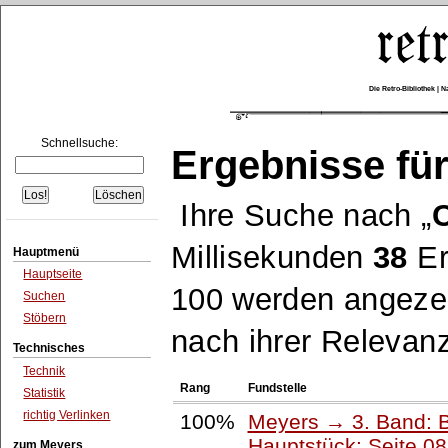
Die Retro-Bibliothek |
Schnellsuche:
Ergebnisse für
Ihre Suche nach
Millisekunden
38
Er
Hauptmenü
Hauptseite
100 werden angezei
Suchen
Stöbern
nach ihrer Relevanz
Technisches
Technik
Rang
Fundstelle
Statistik
richtig Verlinken
100%
Meyers → 3. Band: B
Hauptstück: Seite 0
zum Meyers