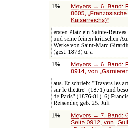
1%
Meyers → 6. Band: Fa
0605,
Französische L
Kaiserreichs)
ersten Platz ein Sainte-Beuves
und seine feinen kritischen Auf
Werke von Saint-Marc Girardin 
(gest. 1873) u. a
1%
Meyers → 6. Band: Fa
0914, von
Garniere
aus. Er schrieb: "Travers les ar
sur le théâtre" (1871) und be
de Paris" (1876-81). 6) Franci
Reisender, geb. 25. Juli
1%
Meyers → 7. Band: G
Seite 0912, von
Gui