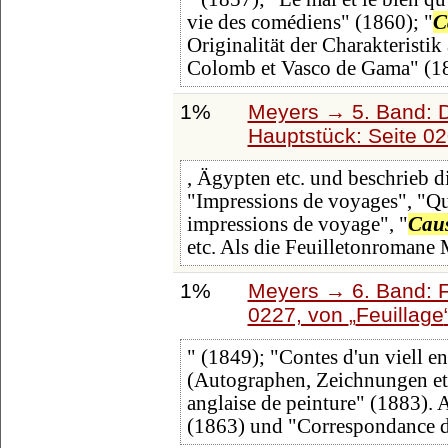
vie des comédiens" (1860); "
C
Originalität der Charakteristi
Colomb et Vasco de Gama" (1
1%
Meyers → 5. Band: Di
Hauptstück: Seite 0
, Ägypten etc. und beschrieb 
"Impressions de voyages", "Qu
impressions de voyage", "
Caus
etc. Als die Feuilletonromane
1%
Meyers → 6. Band: Fa
0227, von
Feuillage
" (1849); "Contes d'un viell en
(Autographen, Zeichnungen etc.
anglaise de peinture" (1883). 
(1863) und "Correspondance 