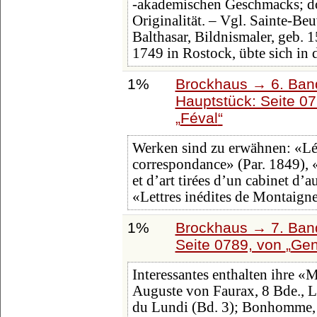
-akademischen Geschmacks; do
Originalität. – Vgl. Sainte-Be
Balthasar, Bildnismaler, geb. 
1749 in Rostock, übte sich in 
1%
Brockhaus → 6. Ban
Hauptstück: Seite 0
Féval
Werken sind zu erwähnen: «Léo
correspondance» (Par. 1849), 
et d’art tirées d’un cabinet d’
«Lettres inédites de Montaign
1%
Brockhaus → 7. Band
Seite 0789, von
Gen
Interessantes enthalten ihre «
Auguste von Faurax, 8 Bde., L
du Lundi (Bd. 3); Bonhomme, 