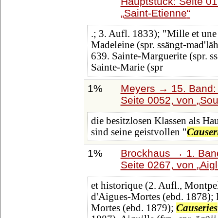
Hauptstück: Seite 0
Saint-Etienne
.; 3. Aufl. 1833); "Mille et un
Madeleine (spr. ssängt-mad'lähn
639. Sainte-Marguerite (spr. ss
Sainte-Marie (spr
1%
Meyers → 15. Band: 
Seite 0052, von
Sou
die besitzlosen Klassen als Ha
sind seine geistvollen "
Causer
1%
Brockhaus → 1. Band
Seite 0267, von
Aig
et historique (2. Aufl., Montpe
d'Aigues-Mortes (ebd. 1878); 
Mortes (ebd. 1879);
Causeries