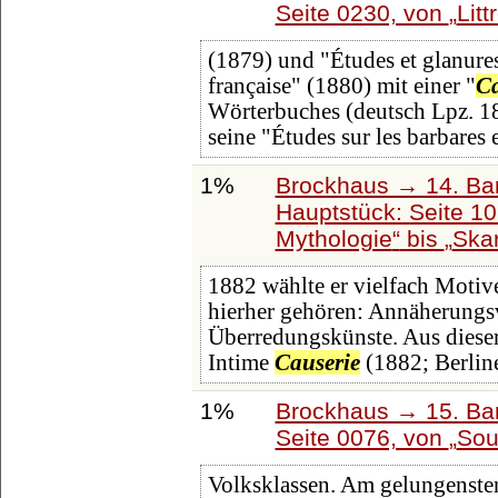
Seite 0230, von
Litt
(1879) und "Études et glanures 
française" (1880) mit einer "
Ca
Wörterbuches (deutsch Lpz. 18
seine "Études sur les barbares e
1%
Brockhaus → 14. Ba
Hauptstück: Seite 1
Mythologie
bis
Ska
1882 wählte er vielfach Motiv
hierher gehören: Annäherungsv
Überredungskünste. Aus dieser
Intime
Causerie
(1882; Berline
1%
Brockhaus → 15. Ban
Seite 0076, von
Sou
Volksklassen. Am gelungensten