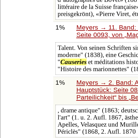
littéraire de la Suisse françai
preisgekrönt), «Pierre Viret, é
1%
Meyers → 11. Band: 
Seite 0093, von
Mag
Talent. Von seinen Schriften s
moderne" (1838), eine Geschic
"
Causeries
et méditations histo
"Histoire des marionnettes" (
1%
Meyers → 2. Band: Atl
Hauptstück: Seite 0
Parteilichkeit
bis
Be
, drame antique" (1863; deuts
l'art" (1. u. 2. Aufl. 1867, ä
Apelles, Velasquez und Murillo 
Périclès" (1868, 2. Aufl. 1870