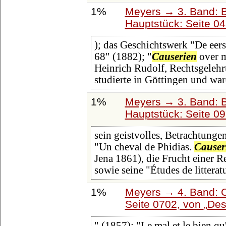
1%
Meyers → 3. Band: B
Hauptstück: Seite 0
); das Geschichtswerk "De eers
68" (1882); "
Causerien
over m
Heinrich Rudolf, Rechtsgelehrt
studierte in Göttingen und wa
1%
Meyers → 3. Band: B
Hauptstück: Seite 0
sein geistvolles, Betrachtunge
"Un cheval de Phidias.
Causer
Jena 1861), die Frucht einer 
sowie seine "Études de litteratu
1%
Meyers → 4. Band: C
Seite 0702, von
De
" (1857); "Le mal et le bien qu