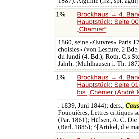
1887). Aiguille (frz., spr. ägüij
1%
Brockhaus → 4. Ban
Hauptstück: Seite 0
Chamier
1860, seine «Œuvres» Paris 1
choisies» (von Lescure, 2 Bde
du lundi (4. Bd.); Roth, C.s St
Jahrh. (Mühlhausen i. Th. 187
1%
Brockhaus → 4. Ban
Hauptstück: Seite 0
bis
Chénier (André 
. 1839, Juni 1844); ders.,
Caus
Fouquières, Lettres critiques su
(Par. 1861); Hülsen, A. C. Die
(Berl. 1885); ^[Artikel, die ma