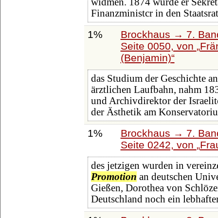
widmen. 1874 wurde er Sekretä
Finanzministcr in den Staatsra
1%
Brockhaus → 7. Band
Seite 0050, von
Frä
(Benjamin)
das Studium der Geschichte an
ärztlichen Laufbahn, nahm 1838
und Archivdirektor der Israeli
der Ästhetik am Konservatori
1%
Brockhaus → 7. Band
Seite 0242, von
Fra
des jetzigen wurden in verein
Promotion
an deutschen Unive
Gießen, Dorothea von Schlözer 
Deutschland noch ein lebhafter