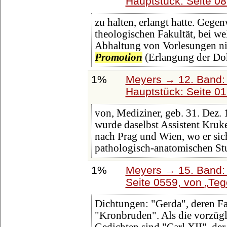
Hauptstück: Seite 0
zu halten, erlangt hatte. Gege
theologischen Fakultät, bei w
Abhaltung von Vorlesungen nic
Promotion
(Erlangung der Do
1%
Meyers → 12. Band:
Hauptstück: Seite 0
von, Mediziner, geb. 31. Dez. 
wurde daselbst Assistent Kruk
nach Prag und Wien, wo er si
pathologisch-anatomischen St
1%
Meyers → 15. Band: 
Seite 0559, von
Teg
Dichtungen: "Gerda", deren Fa
"Kronbruden". Als die vorzügli