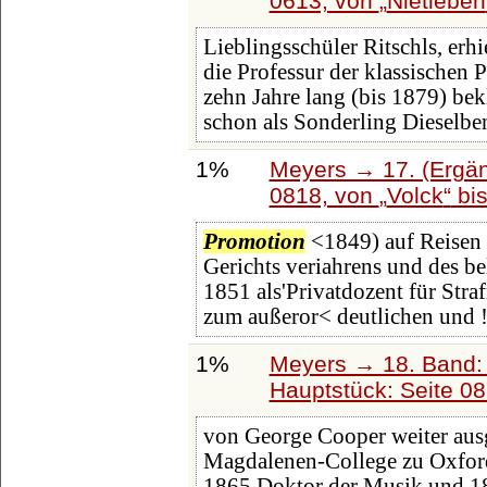
0613, von
Nietleben
Lieblingsschüler Ritschls, erhi
die Professur der klassischen P
zehn Jahre lang (bis 1879) bekl
schon als Sonderling Dieselb
1%
Meyers → 17. (Ergän
0818, von
Volck
bi
Promotion
<1849) auf Reisen 
Gerichts veriahrens und des be
1851 als'Privatdozent für Stra
zum außeror< deutlichen und
1%
Meyers → 18. Band: 
Hauptstück: Seite 0
von George Cooper weiter ausg
Magdalenen-College zu Oxford,
1865 Doktor der Musik und 1