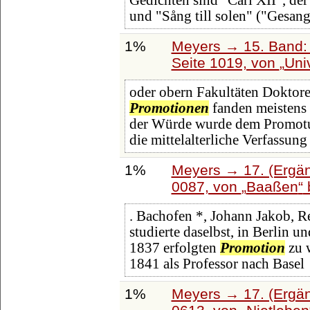
Gedichten sind "Carl XII", de
und "Sång till solen" ("Gesang
1%
Meyers → 15. Band: 
Seite 1019, von
Uni
oder obern Fakultäten Doktoren
Promotionen
fanden meistens u
der Würde wurde dem Promotus 
die mittelalterliche Verfassung
1%
Meyers → 17. (Ergän
0087, von
Baaßen
. Bachofen *, Johann Jakob, Re
studierte daselbst, in Berlin 
1837 erfolgten
Promotion
zu w
1841 als Professor nach Basel
1%
Meyers → 17. (Ergän