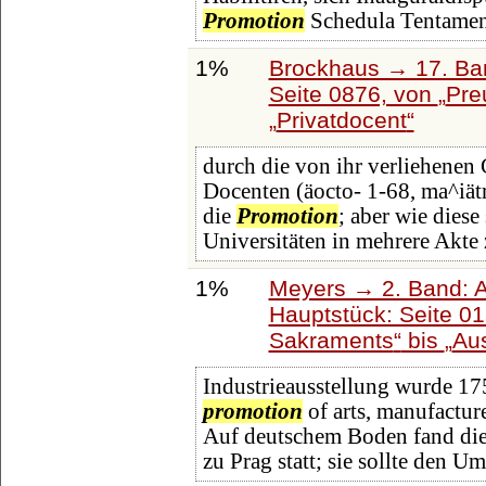
Promotion
Schedula Tentame
1%
Brockhaus → 17. Ba
Seite 0876, von
Pre
Privatdocent
durch die von ihr verliehenen 
Docenten (äocto- 1-68, ma^iät
die
Promotion
; aber wie diese
Universitäten in mehrere Akte z
1%
Meyers → 2. Band: Atl
Hauptstück: Seite 0
Sakraments
bis
Aus
Industrieausstellung wurde 17
promotion
of arts, manufactur
Auf deutschem Boden fand die 
zu Prag statt; sie sollte den 