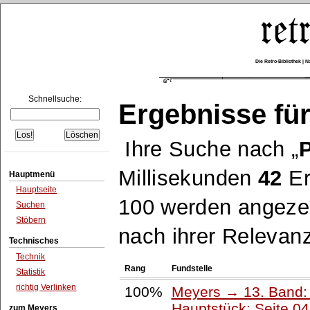
Die Retro-Bibliothek |
Schnellsuche:
Ergebnisse für
Ihre Suche nach
Millisekunden
42
Er
Hauptmenü
Hauptseite
100 werden angezei
Suchen
Stöbern
nach ihrer Relevanz
Technisches
Technik
Rang
Fundstelle
Statistik
richtig Verlinken
100%
Meyers → 13. Band: 
Hauptstück: Seite 0
zum Meyers