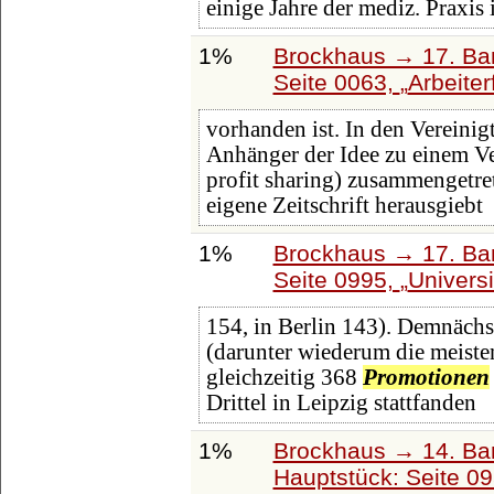
einige Jahre der mediz. Praxis 
1%
Brockhaus → 17. Ba
Seite 0063,
Arbeite
vorhanden ist. In den Vereinig
Anhänger der Idee zu einem Ve
profit sharing) zusammengetret
eigene Zeitschrift herausgiebt
1%
Brockhaus → 17. Ba
Seite 0995,
Universi
154, in Berlin 143). Demnächs
(darunter wiederum die meisten 
gleichzeitig 368
Promotionen
Drittel in Leipzig stattfanden
1%
Brockhaus → 14. Ba
Hauptstück: Seite 0