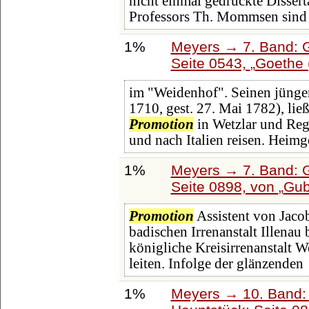
nicht einmal gedruckte Dissert
Professors Th. Mommsen sind
1%
Meyers → 7. Band: G
Seite 0543,
Goethe 
im "Weidenhof". Seinen jünger
1710, gest. 27. Mai 1782), ließ
Promotion
in Wetzlar und Reg
und nach Italien reisen. Heim
1%
Meyers → 7. Band: G
Seite 0898, von
Gub
Promotion
Assistent von Jacob
badischen Irrenanstalt Illenau
königliche Kreisirrenanstalt 
leiten. Infolge der glänzenden
1%
Meyers → 10. Band: