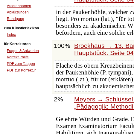
Autorennamen
in der Paukenhöhle, welcher 
Abkürzungen
liegt. Pro mortuo (lat.), "für to
Rundgang
besonders zu akademischen Wü
zum Künstlerlexikon
befördern, auch eine solche er
Index
für Korrektoren
100%
Brockhaus → 13. Ban
Fragen & Antworten
Hauptstück: Seite 0
Korrekturhilfe
PDF zum Taggen
Fläche des obern Kreuzbeinen
PDF zur Korrektur
der Paukenhöhle (P. tympani),
mortuo (lat.), für tot (erklären)
hauptsächlich zu akademisch
2%
Meyers → Schlüssel 
Pädagogik: Methodi
Gelehrte Würden und Grade. D
Examen Examinatorium Facult
Habilitiren, sich Inauguraldi