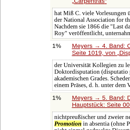
Carpentras
hat Miß C. viele Vorlesungen 
der National Association for t
Nachdem sie 1866 die "Last d
Roy" veröffentlicht, unternah
1%
Meyers → 4. Band: C
Seite 1019, von
Dis
der Universität Kollegien zu l
Doktordisputation (disputatio 
akademischen Grades. Schedend
einem Präses, d. h. unter dem V
1%
Meyers → 5. Band: Di
Hauptstück: Seite 0
nichtpreußischer und zweier ne
Promotion
in absentia (ohne P