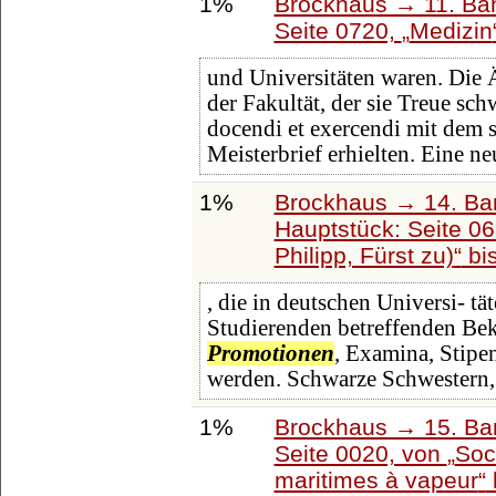
1%
Brockhaus → 11. Ban
Seite 0720,
Medizin
und Universitäten waren. Die 
der Fakultät, der sie Treue sc
docendi et exercendi mit dem
Meisterbrief erhielten. Eine n
1%
Brockhaus → 14. Ba
Hauptstück: Seite 0
Philipp, Fürst zu)
bi
, die in deutschen Universi- tät
Studierenden betreffenden Be
Promotionen
, Examina, Stipen
werden. Schwarze Schwestern, 
1%
Brockhaus → 15. Ban
Seite 0020, von
Soc
maritimes à vapeur