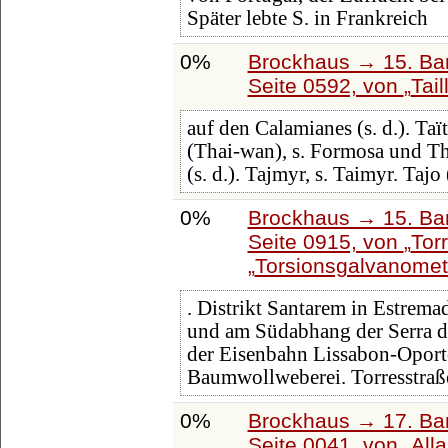
Später lebte S. in Frankreich
0%
Brockhaus → 15. Ban
Seite 0592, von
Tail
auf den Calamianes (s. d.). Taït
(Thai-wan), s. Formosa und T
(s. d.). Tajmyr, s. Taimyr. Tajo
0%
Brockhaus → 15. Ban
Seite 0915, von
Tor
Torsionsgalvanomet
. Distrikt Santarem in Estrem
und am Südabhang der Serra do
der Eisenbahn Lissabon-Oporto
Baumwollweberei. Torresstraß
0%
Brockhaus → 17. Ba
Seite 0041, von
All