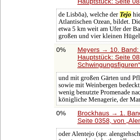
Hauptstück: Seite 0
de Lisbõa), welche der
Tejo
hie
Atlantischen Ozean, bildet. Die
etwa 5 km weit am Ufer der Bai
großen und vier kleinen Hüge
0%
Meyers → 10. Band:
Hauptstück: Seite 0
Schwingungsfiguren
und mit großen Gärten und P
sowie mit Weinbergen bedeckt
wenig benutzte Promenade nac
königliche Menagerie, der Ma
0%
Brockhaus → 1. Band
Seite 0358, von
Ale
oder Alentejo (spr. alengtehsch