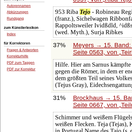
Autorennamen
953 Riba
Tejo
- Robineau Regi
Abkürzungen
(franz.), Sichelwagen Ribbonfa
Rundgang
Rappoltsweiler Ividßdld, ^idß
zum Künstlerlexikon
(wed. Myth.), Surja Ribkes
Index
für Korrektoren
37%
Meyers → 15. Band: 
Fragen & Antworten
Seite 0563, von
Teir
Korrekturhilfe
PDF zum Taggen
Hilfe. Hier am Sarnus kämpfte
PDF zur Korrektur
gegen die Römer, in dem er en
dem größten Teil seines Volkes
(Tejus Gray), Eidechsengattun
31%
Brockhaus → 15. Ban
Seite 0667, von
Tei
Schimmer und weißem Flügelsc
weißen Flecken. Teja (Tejas), 
in Portugal Name des Tajo (s. d