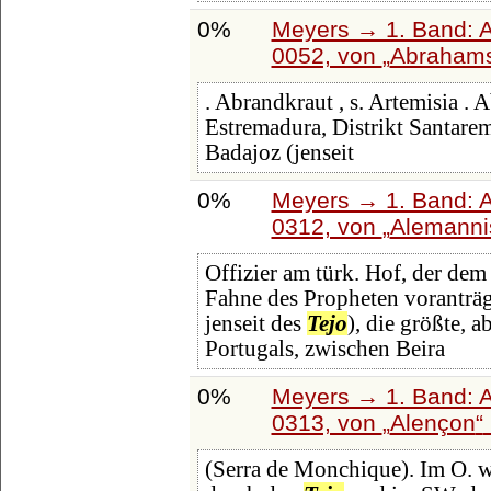
0%
Meyers → 1. Band: A 
0052, von
Abraham
. Abrandkraut , s. Artemisia . 
Estremadura, Distrikt Santare
Badajoz (jenseit
0%
Meyers → 1. Band: A 
0312, von
Alemanni
Offizier am türk. Hof, der dem
Fahne des Propheten voranträgt
jenseit des
Tejo
), die größte, 
Portugals, zwischen Beira
0%
Meyers → 1. Band: A 
0313, von
Alençon
(Serra de Monchique). Im O. w