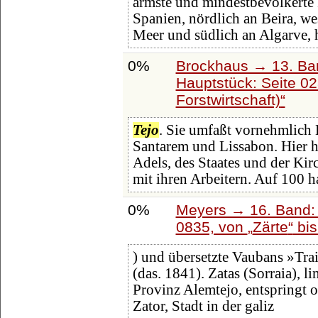
ärmste und mindestbevölkerte P
Spanien, nördlich an Beira, we
Meer und südlich an Algarve, 
0%
Brockhaus → 13. Ban
Hauptstück: Seite 0
Forstwirtschaft)
Tejo
. Sie umfaßt vornehmlich 
Santarem und Lissabon. Hier h
Adels, des Staates und der Kir
mit ihren Arbeitern. Auf 100
0%
Meyers → 16. Band: 
0835, von
Zärte
bi
) und übersetzte Vaubans »Trait
(das. 1841). Zatas (Sorraia), 
Provinz Alemtejo, entspringt 
Zator, Stadt in der galiz