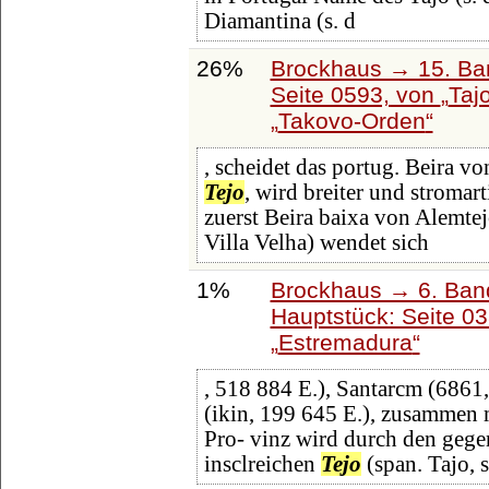
Diamantina (s. d
26%
Brockhaus → 15. Ban
Seite 0593, von
Taj
Takovo-Orden
, scheidet das portug. Beira vo
Tejo
, wird breiter und stromart
zuerst Beira baixa von Alemtej
Villa Velha) wendet sich
1%
Brockhaus → 6. Ban
Hauptstück: Seite 0
Estremadura
, 518 884 E.), Santarcm (6861
(ikin, 199 645 E.), zusammen 
Pro- vinz wird durch den geg
insclreichen
Tejo
(span. Tajo, s