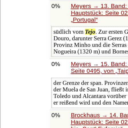
0%
Meyers → 13. Band: 
Hauptstück: Seite 0
Portugal
südlich vom
Tejo
. Zur ersten
Douro, darunter Serra Gerez (
Provinz Minho und die Serras
Nogueira (1320 m) und Bornes
0%
Meyers → 15. Band: 
Seite 0495, von
Tai
der Grenze der span. Provinze
der Muela de San Juan, fließt 
Toledo und Alcantara vorüber 
er reißend wird und den Nam
0%
Brockhaus → 14. Ba
Hauptstück: Seite 0