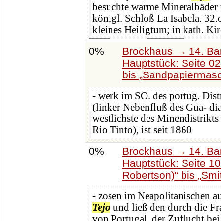
besuchte warme Mineralbäder 
königl. Schloß La Isabcla. 32.
kleines Heiligtum; in kath. Ki
0%
Brockhaus → 14. Ba
Hauptstück: Seite 0
bis
Sandpapiermasc
- werk im SO. des portug. Dist
(linker Nebenfluß des Gua- di
westlichste des Minendistrikts
Rio Tinto), ist seit 1860
0%
Brockhaus → 14. Ba
Hauptstück: Seite 1
Robertson)
bis
Smit
- zosen im Neapolitanischen a
Tejo
und ließ den durch die Fr
von Portugal, der Zuflucht bei