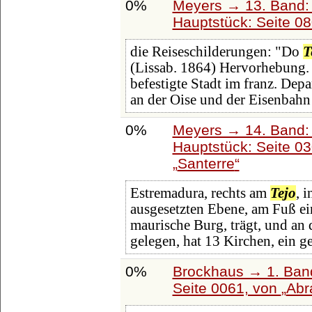
0%
Meyers → 13. Band: 
Hauptstück: Seite 0
die Reiseschilderungen: "Do
T
(Lissab. 1864) Hervorhebung.
befestigte Stadt im franz. Dep
an der Oise und der Eisenbahn
0%
Meyers → 14. Band:
Hauptstück: Seite 0
Santerre
Estremadura, rechts am
Tejo
, 
ausgesetzten Ebene, am Fuß ein
maurische Burg, trägt, und an
gelegen, hat 13 Kirchen, ein g
0%
Brockhaus → 1. Band
Seite 0061, von
Abr