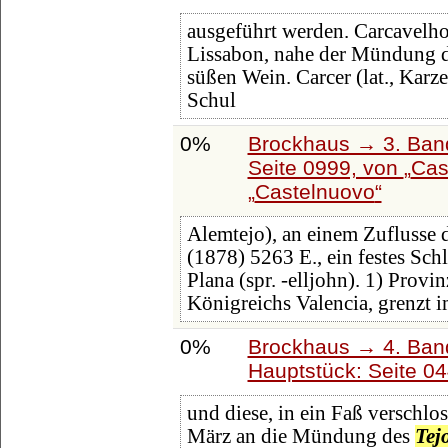
ausgeführt werden. Carcavelhos
Lissabon, nahe der Mündung 
süßen Wein. Carcer (lat., Karze
Schul
0%
Brockhaus → 3. Band:
Seite 0999, von
Cas
Castelnuovo
Alemtejo), an einem Zuflusse 
(1878) 5263 E., ein festes Sch
Plana (spr. -elljohn). 1) Provi
Königreichs Valencia, grenzt 
0%
Brockhaus → 4. Ban
Hauptstück: Seite 0
und diese, in ein Faß verschl
März an die Mündung des
Tej