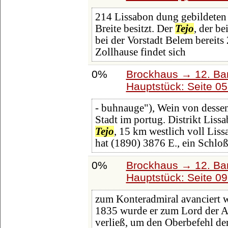
214 Lissabon dung gebildeten 
Breite besitzt. Der
Tejo
, der be
bei der Vorstadt Belem berei
Zollhause findet sich
0%
Brockhaus → 12. Ba
Hauptstück: Seite 0
- buhnauge"), Wein von dessen
Stadt im portug. Distrikt Liss
Tejo
, 15 km westlich voll Lis
hat (1890) 3876 E., ein Schlo
0%
Brockhaus → 12. Ba
Hauptstück: Seite 0
zum Konteradmiral avanciert 
1835 wurde er zum Lord der Ad
verließ, um den Oberbefehl d