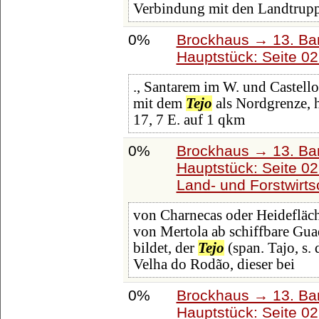
Verbindung mit den Landtrupp
0%
Brockhaus → 13. Ban
Hauptstück: Seite 0
., Santarem im W. und Castell
mit dem
Tejo
als Nordgrenze, 
17, 7 E. auf 1 qkm
0%
Brockhaus → 13. Ban
Hauptstück: Seite 0
Land- und Forstwirts
von Charnecas oder Heidefläch
von Mertola ab schiffbare Guad
bildet, der
Tejo
(span. Tajo, s.
Velha do Rodão, dieser bei
0%
Brockhaus → 13. Ban
Hauptstück: Seite 0