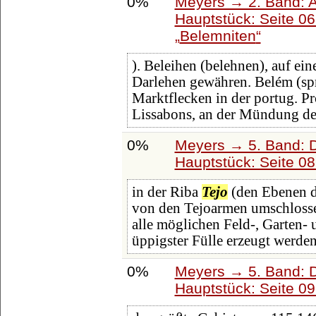
0%
Meyers → 2. Band: Atl
Hauptstück: Seite 0
Belemniten
). Beleihen (belehnen), auf ei
Darlehen gewähren. Belém (spr
Marktflecken in der portug. Pro
Lissabons, an der Mündung d
0%
Meyers → 5. Band: Di
Hauptstück: Seite 0
in der Riba
Tejo
(den Ebenen de
von den Tejoarmen umschloss
alle möglichen Feld-, Garten-
üppigster Fülle erzeugt werde
0%
Meyers → 5. Band: Di
Hauptstück: Seite 0