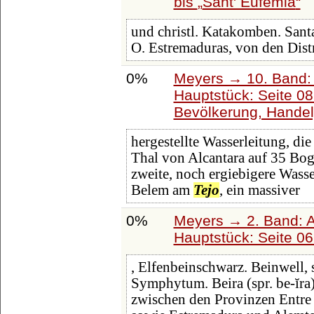
bis
Sant' Eufemia
und christl. Katakomben. Santa
O. Estremaduras, von den Dist
0%
Meyers → 10. Band:
Hauptstück: Seite 0
Bevölkerung, Handel
hergestellte Wasserleitung, di
Thal von Alcantara auf 35 Bogen
zweite, noch ergiebigere Wasser
Belem am
Tejo
, ein massiver
0%
Meyers → 2. Band: Atl
Hauptstück: Seite 0
, Elfenbeinschwarz. Beinwell, s
Symphytum. Beira (spr. be-ĭra)
zwischen den Provinzen Entre