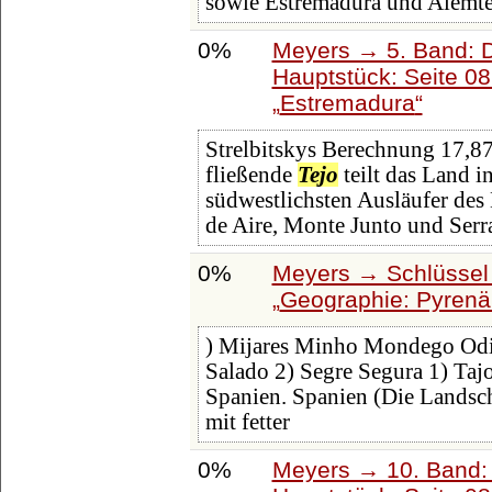
sowie Estremadura und Alemte
0%
Meyers → 5. Band: Di
Hauptstück: Seite 0
Estremadura
Strelbitskys Berechnung 17,8
fließende
Tejo
teilt das Land in
südwestlichsten Ausläufer des 
de Aire, Monte Junto und Serr
0%
Meyers → Schlüssel 
Geographie: Pyrenäi
) Mijares Minho Mondego Odie
Salado 2) Segre Segura 1) Taj
Spanien. Spanien (Die Landsch
mit fetter
0%
Meyers → 10. Band: