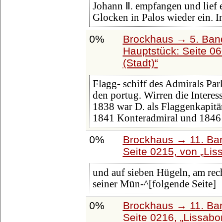
Johann Ⅱ. empfangen und lief 
Glocken in Palos wieder ein. I
0%
Brockhaus → 5. Band:
Hauptstück: Seite 0
(Stadt)
Flagg- schiff des Admirals Par
den portug. Wirren die Inter
1838 war D. als Flaggenkapitä
1841 Konteradmiral und 1846
0%
Brockhaus → 11. Ban
Seite 0215, von
Lis
und auf sieben Hügeln, am re
seiner Mün-^[folgende Seite]
0%
Brockhaus → 11. Ban
Seite 0216,
Lissabo