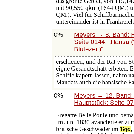
das größte Gebiet, von 115,14
mit 90,550 qkm (1644 QM.) u
QM.). Viel für Schiffbarmach
untereinander ist in Frankreic
0%
Meyers → 8. Band: Ha
Seite 0144,
Hansa (
Blütezeit)
erschienen, und der Rat von St
eigne Gesandtschaft erbeten. 
Schiffe kapern lassen, nahm n
Mandats auch die hansische Fa
0%
Meyers → 12. Band:
Hauptstück: Seite 0
Fregatte Belle Poule und bemäc
Im Juni 1830 avancierte er zum
britische Geschwader im
Tejo
,