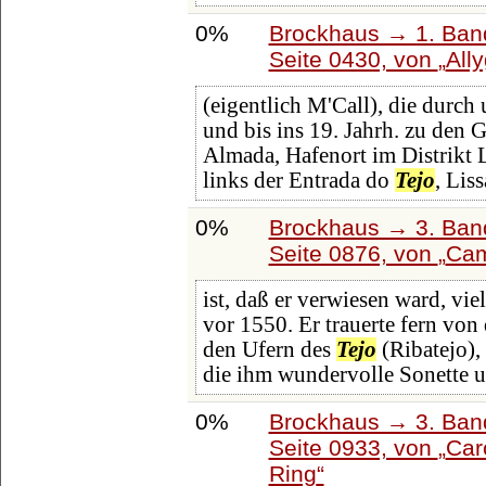
0%
Brockhaus → 1. Band
Seite 0430, von
All
(eigentlich M'Call), die durc
und bis ins 19. Jahrh. zu den
Almada, Hafenort im Distrikt 
links der Entrada do
Tejo
, Lis
0%
Brockhaus → 3. Band:
Seite 0876, von
Cam
ist, daß er verwiesen ward, vie
vor 1550. Er trauerte fern von
den Ufern des
Tejo
(Ribatejo),
die ihm wundervolle Sonette 
0%
Brockhaus → 3. Band:
Seite 0933, von
Car
Ring