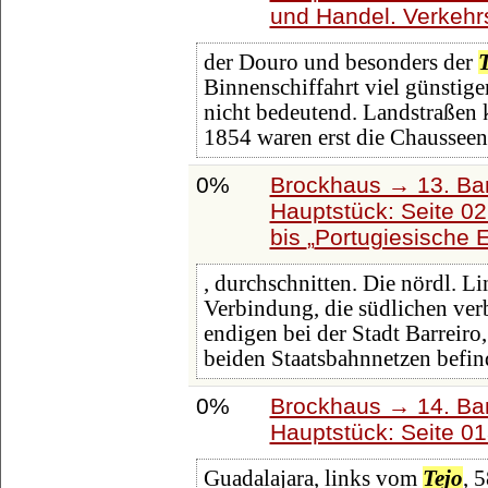
und Handel. Verkehr
der Douro und besonders der
T
Binnenschiffahrt viel günstige
nicht bedeutend. Landstraßen k
1854 waren erst die Chausseen
0%
Brockhaus → 13. Ban
Hauptstück: Seite 0
bis
Portugiesische 
, durchschnitten. Die nördl. L
Verbindung, die südlichen ver
endigen bei der Stadt Barreir
beiden Staatsbahnnetzen befin
0%
Brockhaus → 14. Ba
Hauptstück: Seite 0
Guadalajara, links vom
Tejo
, 