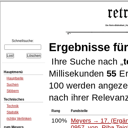
Die Retro-Bibliothek |
Schnellsuche:
Ergebnisse für
Ihre Suche nach
t
Millisekunden
55
Er
Hauptmenü
Hauptseite
100 werden angezei
Suchen
Stöbern
nach ihrer Relevanz
Technisches
Technik
Rang
Fundstelle
Statistik
richtig Verlinken
100%
Meyers → 17. (Ergän
0957, von
Riba Tejo
zum Meyers