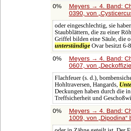
0%
Meyers → 4. Band: Ch
0390, von
Cysticercu
oder eingeschlechtig, sie habe
Staubblättern, die zu einer Rö
Griffel bilden eine Säule, die 
unterständige
Ovar besitzt 6-
0%
Meyers → 4. Band: Ch
0607, von
Deckoffizi
Flachfeuer (s. d.), bombensic
Hohltraversen, Hangards,
Unte
Deckungen haben durch die in 
Treffsicherheit und Geschoßw
0%
Meyers → 4. Band: Ch
1009, von
Dipodina
oder in Zähne geteilt ist. Der 