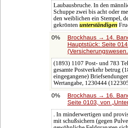
Laubausbruche. In den männlic
Schuppe zwei bis acht oder me
den weiblichen ein Stempel, 
gekrönten
unterständigen
Fruc
0%
Brockhaus → 14. Ban
Hauptstück: Seite 01
(Versicherungswesen
(1893) 1107 Post- und 783 Te
gesamte Postverkehr betrug 
eingegangene) Briefsendunge
Wertangabe, 1230444 (122305
0%
Brockhaus → 16. Band
Seite 0103, von
Unte
. In minderwertigen und provi
mit schußsichern (gegen Pulve
gewöhnliche Feldgranaten sic