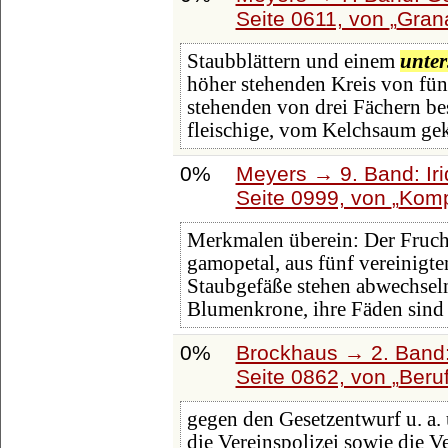
Seite 0611, von
Gran
Staubblättern und einem
unter
höher stehenden Kreis von fünf
stehenden von drei Fächern besi
fleischige, vom Kelchsaum ge
0%
Meyers → 9. Band: Ir
Seite 0999, von
Komp
Merkmalen überein: Der Fruch
gamopetal, aus fünf vereinigte
Staubgefäße stehen abwechsel
Blumenkrone, ihre Fäden sind
0%
Brockhaus → 2. Band:
Seite 0862, von
Beru
gegen den Gesetzentwurf u. a.
die Vereinspolizei sowie die V