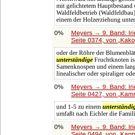
mit gelichtetem Hauptbestan
Waldfeldbetrieb (Waldfeldbau
einem der Holzerziehung unte
0%
Meyers → 9. Band: Ir
Seite 0374, von
Kako
oder der Röhre der Blumenblät
unterständige
Fruchtknoten ist
Samenknospen und einem lange
linealischer oder spiraliger od
0%
Meyers → 9. Band: Ir
Seite 0427, von
Kamm
und 1-5 zu einem
unterständi
umfaßt nach Eichler die Famil
0%
Meyers → 9. Band: Ir
Seite 0494, von
Kapp