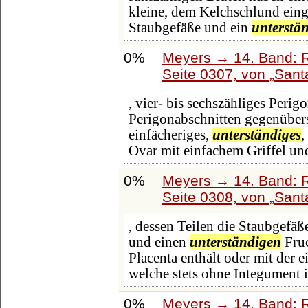
kleine, dem Kelchschlund eing
Staubgefäße und ein
unterstä
0%
Meyers → 14. Band: 
Seite 0307, von
Sant
, vier- bis sechszähliges Perigo
Perigonabschnitten gegenübers
einfächeriges,
unterständiges
,
Ovar mit einfachem Griffel und
0%
Meyers → 14. Band: 
Seite 0308, von
Sant
, dessen Teilen die Staubgefä
und einen
unterständigen
Fruc
Placenta enthält oder mit der
welche stets ohne Integument i
0%
Meyers → 14. Band: 