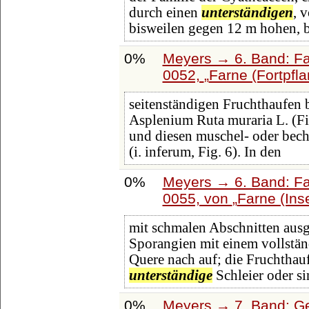
durch einen
unterständigen
, 
bisweilen gegen 12 m hohen, 
0%
Meyers → 6. Band: Fai
0052,
Farne (Fortpfl
seitenständigen Fruchthaufen bed
Asplenium Ruta muraria L. (Fig
und diesen muschel- oder bech
(i. inferum, Fig. 6). In den
0%
Meyers → 6. Band: Fai
0055, von
Farne (Ins
mit schmalen Abschnitten ausg
Sporangien mit einem vollstän
Quere nach auf; die Fruchthauf
unterständige
Schleier oder si
0%
Meyers → 7. Band: Ge