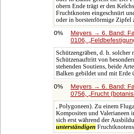
obern Ende trägt er den Kelc
Fruchtknoten eingeschnürt un
oder in borstenförmige Zipfel z
0%
Meyers → 6. Band: Fai
0106,
Feldbefestigun
Schützengräben, d. h. solcher
Schützenauftritt von besonder
stehenden Soutiens, beide Art
Balken gebildet und mit Erde ü
0%
Meyers → 6. Band: Fai
0756,
Frucht (botanis
, Polygoneen). Zu einem Fluga
Kompositen und Valerianeen in
sich erst während der Ausbildun
unterständigen
Fruchtknotens