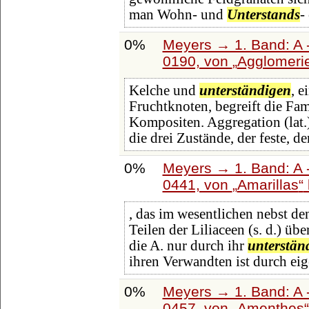
man Wohn- und
Unterstands
-
0%
Meyers → 1. Band: A -
0190, von
Agglomeri
Kelche und
unterständigen
, e
Fruchtknoten, begreift die Fa
Kompositen. Aggregation (lat
die drei Zustände, der feste, de
0%
Meyers → 1. Band: A -
0441, von
Amarillas
, das im wesentlichen nebst de
Teilen der Liliaceen (s. d.) üb
die A. nur durch ihr
unterstän
ihren Verwandten ist durch ei
0%
Meyers → 1. Band: A -
0457, von
Amenthes