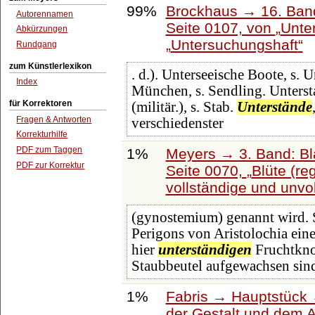
99%
Brockhaus → 16. Band
Autorennamen
Seite 0107, von
Unte
Abkürzungen
Untersuchungshaft
Rundgang
zum Künstlerlexikon
. d.). Unterseeische Boote, s.
Index
München, s. Sendling. Unterstaa
für Korrektoren
(militär.), s. Stab.
Unterstände
Fragen & Antworten
verschiedenster
Korrekturhilfe
PDF zum Taggen
1%
Meyers → 3. Band: Bl
PDF zur Korrektur
Seite 0070,
Blüte (r
vollständige und unvol
(gynostemium) genannt wird. 
Perigons von Aristolochia ein
hier
unterständigen
Fruchtknot
Staubbeutel aufgewachsen sind
1%
Fabris → Hauptstück 
der Gestalt und dem 