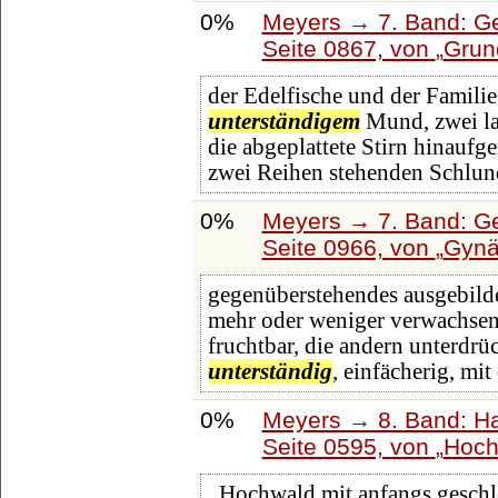
0%
Meyers → 7. Band: Ge
Seite 0867, von
Grun
der Edelfische und der Familie
unterständigem
Mund, zwei la
die abgeplattete Stirn hinauf
zwei Reihen stehenden Schlu
0%
Meyers → 7. Band: Ge
Seite 0966, von
Gynä
gegenüberstehendes ausgebilde
mehr oder weniger verwachsen;
fruchtbar, die andern unterdrü
unterständig
, einfächerig, mit
0%
Meyers → 8. Band: Hai
Seite 0595, von
Hoch
. Hochwald mit anfangs geschl