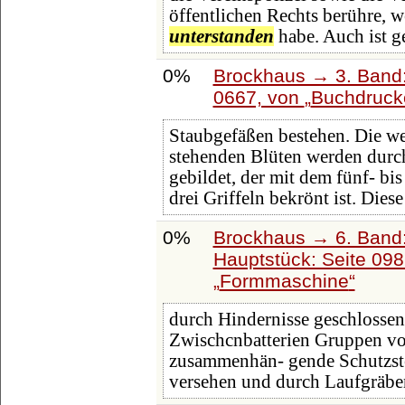
öffentlichen Rechts berühre, 
unterstanden
habe. Auch ist g
0%
Brockhaus → 3. Band: 
0667, von
Buchdrucke
Staubgefäßen bestehen. Die wei
stehenden Blüten werden durc
gebildet, der mit dem fünf- bi
drei Griffeln bekrönt ist. Dies
0%
Brockhaus → 6. Band:
Hauptstück: Seite 09
Formmaschine
durch Hindernisse geschlossen
Zwischcnbatterien Gruppen von
zusammenhän- gende Schutzste
versehen und durch Laufgräben