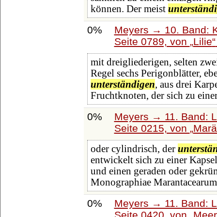
können. Der meist
unterständ
0%
Meyers → 10. Band: K
Seite 0789, von
Lilie
mit dreigliederigen, selten zwe
Regel sechs Perigonblätter, eb
unterständigen
, aus drei Kar
Fruchtknoten, der sich zu eine
0%
Meyers → 11. Band: L
Seite 0215, von
Marä
oder cylindrisch, der
unterstä
entwickelt sich zu einer Kapse
und einen geraden oder gekrü
Monographiae Marantacearum
0%
Meyers → 11. Band: L
Seite 0420, von
Meer