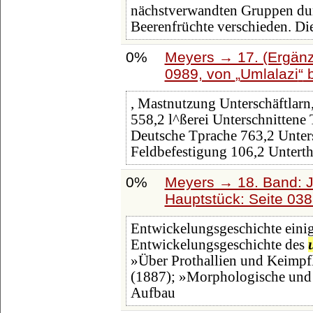
nächstverwandten Gruppen d
Beerenfrüchte verschieden. Di
0%
Meyers → 17. (Ergänz
0989, von
Umlalazi
b
, Mastnutzung Unterschäftlarn
558,2 l^ßerei Unterschnittene 
Deutsche Tprache 763,2 Unter
Feldbefestigung 106,2 Untert
0%
Meyers → 18. Band: J
Hauptstück: Seite 03
Entwickelungsgeschichte einig
Entwickelungsgeschichte des
»Über Prothallien und Keimp
(1887); »Morphologische und 
Aufbau