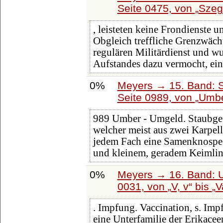
Seite 0475, von
Szeg
, leisteten keine Frondienste 
Obgleich treffliche Grenzwächt
regulären Militärdienst und w
Aufstandes dazu vermocht, ein
0%
Meyers → 15. Band: S
Seite 0989, von
Umb
989 Umber - Umgeld. Staubge
welcher meist aus zwei Karpel
jedem Fach eine Samenknospe
und kleinem, geradem Keimlin
0%
Meyers → 16. Band: U
0031, von
V, v
bis
V
. Impfung. Vaccination, s. Imp
eine Unterfamilie der Erikacee