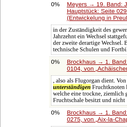
0%
Meyers → 19. Band: J
Hauptstück: Seite 02
(Entwickelung in Pre
in der Zuständigkeit des gewer
Jahrzehnt ein Wechsel stattge
der zweite derartige Wechsel. B
technische Schulen und Fortb
0%
Brockhaus → 1. Band:
0104, von
Achäische
, also als Flugorgan dient. Vo
unterständigen
Fruchtknoten h
welche eine trockne, ziemlich g
Fruchtschale besitzt und nicht
0%
Brockhaus → 1. Band:
0275, von
Aix-la-Cha