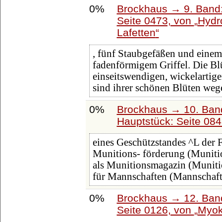
0%
Brockhaus → 9. Band:
Seite 0473, von
Hydr
Lafetten
, fünf Staubgefäßen und eine
fadenförmigem Griffel. Die Bl
einseitswendigen, wickelartig
sind ihrer schönen Blüten weg
0%
Brockhaus → 10. Band
Hauptstück: Seite 08
eines Geschützstandes ^L der Fi
Munitions- förderung (Munition
als Munitionsmagazin (Munition
für Mannschaften (Mannschaft
0%
Brockhaus → 12. Band
Seite 0126, von
Myok