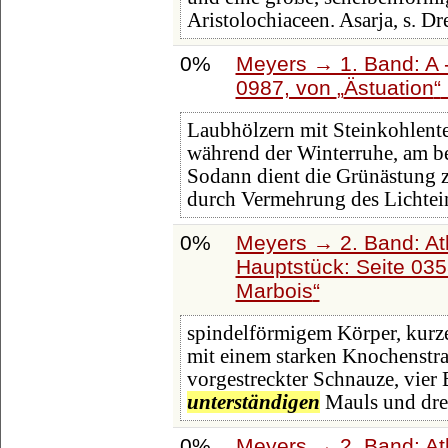
Aristolochiaceen. Asarja, s. D
0%
Meyers → 1. Band: A -
0987, von
Ästuation
Laubhölzern mit Steinkohlentee
während der Winterruhe, am be
Sodann dient die Grünästung
durch Vermehrung des Lichtein
0%
Meyers → 2. Band: Atla
Hauptstück: Seite 03
Marbois
spindelförmigem Körper, kurze
mit einem starken Knochenstra
vorgestreckter Schnauze, vier 
unterständigen
Mauls und dre
0%
Meyers → 2. Band: Atla