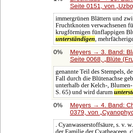
Seite 0151, von
Uzbo
immergrünen Blättern und zwit
Fruchtknoten verwachsenen fün
krugförmigen fünflappigen B
unterständigen
, mehrfächerig
0%
Meyers → 3. Band: Bl
Seite 0068,
Blüte (Fr
genannte Teil des Stempels, de
Fall durch die Blütenachse gebi
unterhalb der Kelch-, Blumen- 
S. 65) und wird darum
unters
0%
Meyers → 4. Band: Ch
0379, von
Cyanophy
. Cyanwasserstoffsäure, s. v. 
der Familie der Cyatheaceen, c