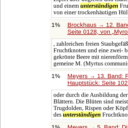
und einem
unterständigen
Fru
von einer trockenhäutigen Hül
1%
Brockhaus → 12. Band
Seite 0128, von
Myro
, zahlreichen freien Staubgefä
Fruchtknoten und eine zwei- b
gekrönte Beere mit nierenförmi
gemeine M. (Myrtus communis 
1%
Meyers → 13. Band: P
Hauptstück: Seite 10
oder durch die Ausbildung der
Blättern. Die Blüten sind meis
Trugdolden, Rispen oder Köpf
des
unterständigen
Fruchtknot
1%
Meyers → 5. Band: Dis