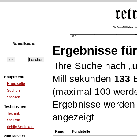
Die Retro-Bibliothek |
Schnellsuche:
Ergebnisse für
Ihre Suche nach
Millisekunden
133
E
Hauptmenü
Hauptseite
(maximal 100 werde
Suchen
Stöbern
Ergebnisse werden n
Technisches
Technik
angezeigt.
Statistik
richtig Verlinken
Rang
Fundstelle
zum Meyers