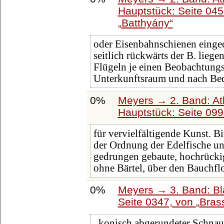
Hauptstück: Seite 04
Batthyány
oder Eisenbahnschienen eing
seitlich rückwärts der B. lieg
Flügeln je einen Beobachtung
Unterkunftsraum und nach Bed
0%
Meyers → 2. Band: Atla
Hauptstück: Seite 09
für vervielfältigende Kunst. B
der Ordnung der Edelfische un
gedrungen gebaute, hochrücki
ohne Bärtel, über den Bauchfl
0%
Meyers → 3. Band: Bl
Seite 0347, von
Bras
, konisch abgerundeter Schna