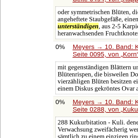
oder symmetrischen Blüten, di
angeheftete Staubgefäße, eine
unterständigen
, aus 2-5 Karpi
heranwachsenden Fruchtknoten 
0%
Meyers → 10. Band: K
Seite 0095, von
Korn
mit gegenständigen Blättern u
Blütenrispen, die bisweilen 
vierzähligen Blüten besitzen e
einem Diskus gekröntes Ovar a
0%
Meyers → 10. Band: K
Seite 0288, von
Kukur
288 Kukurbitation - Kuli. dene
Verwachsung zweifächerig werd
sämtlich zu einem einzigen ri