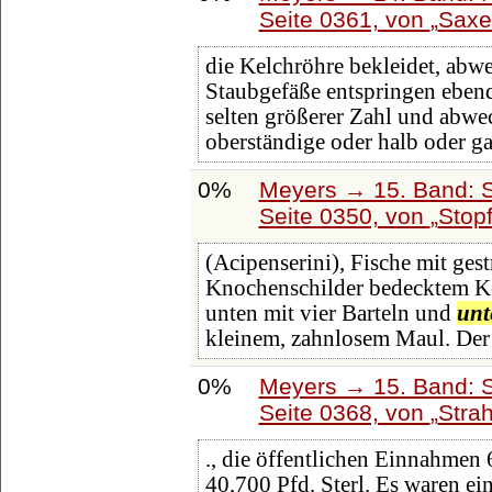
Seite 0361, von
Saxe
die Kelchröhre bekleidet, abwe
Staubgefäße entspringen ebenda
selten größerer Zahl und abwe
oberständige oder halb oder g
0%
Meyers → 15. Band: S
Seite 0350, von
Stop
(Acipenserini), Fische mit gest
Knochenschilder bedecktem Kö
unten mit vier Barteln und
unt
kleinem, zahnlosem Maul. De
0%
Meyers → 15. Band: S
Seite 0368, von
Stra
., die öffentlichen Einnahmen
40,700 Pfd. Sterl. Es waren e