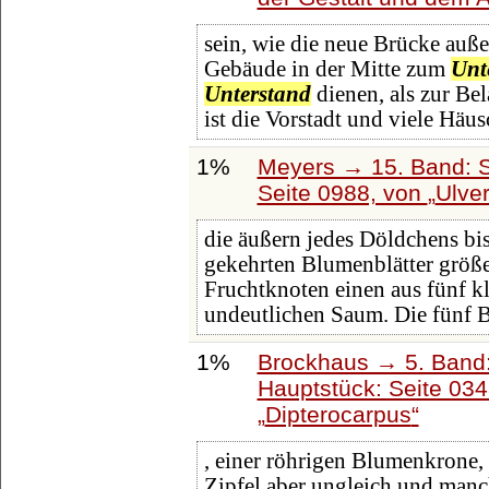
sein, wie die neue Brücke auß
Gebäude in der Mitte zum
Unt
Unterstand
dienen, als zur Bel
ist die Vorstadt und viele Häu
1%
Meyers → 15. Band: S
Seite 0988, von
Ulve
die äußern jedes Döldchens bis
gekehrten Blumenblätter größe
Fruchtknoten einen aus fünf k
undeutlichen Saum. Die fünf 
1%
Brockhaus → 5. Band: 
Hauptstück: Seite 03
Dipterocarpus
, einer röhrigen Blumenkrone, 
Zipfel aber ungleich und manc