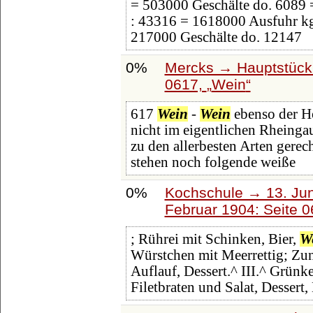
= 503000 Geschälte do. 6089
: 43316 = 1618000 Ausfuhr kg
217000 Geschälte do. 12147
0%
Mercks → Hauptstück
0617,
Wein
617
Wein
-
Wein
ebenso der H
nicht im eigentlichen Rheinga
zu den allerbesten Arten gerec
stehen noch folgende weiße
0%
Kochschule → 13. Juni
Februar 1904: Seite 
; Rührei mit Schinken, Bier,
W
Würstchen mit Meerrettig; Zun
Auflauf, Dessert.^ III.^ Grünk
Filetbraten und Salat, Dessert,