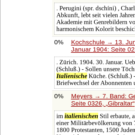
. Perugini (spr. dschíni) , Cha
Abkunft, lebt seit vielen Jahr
Akademie mit Genrebildern vo
harmonischem Kolorit beschick
0%
Kochschule → 13. Jun
Januar 1904: Seite 0
. Zürich. 1904. 30. Januar. U
(Schluß.) - Sollen unsere Töch
Italienische
Küche. (Schluß.) -
Briefwechsel der Abonnenten un
0%
Meyers → 7. Band: Ge
Seite 0326,
Gibraltar
im
italienischen
Stil erbaute, 
einer Militärbevölkerung von 
1800 Protestanten, 1500 Jude