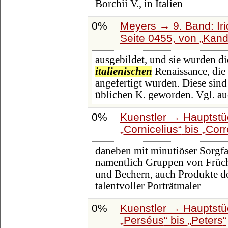
Borchii V., in Italien
0%
Meyers → 9. Band: Ir
Seite 0455, von
Kand
ausgebildet, und sie wurden di
italienischen
Renaissance, die 
angefertigt wurden. Diese sind
üblichen K. geworden. Vgl. a
0%
Kuenstler → Hauptstü
Cornicelius
bis
Corr
daneben mit minutiöser Sorgfal
namentlich Gruppen von Früch
und Bechern, auch Produkte des
talentvoller Porträtmaler
0%
Kuenstler → Hauptstü
Perséus
bis
Peters