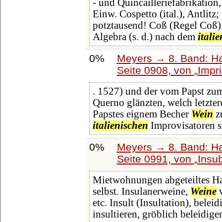
- und Quincailleriefabrikation
Einw. Cospetto (ital.), Antlitz;
potztausend! Coß (Regel Coß),
Algebra (s. d.) nach dem
itali
0%
Meyers → 8. Band: Hai
Seite 0908, von
Impr
. 1527) und der vom Papst zum
Querno glänzten, welch letzter
Papstes eignem Becher
Wein
zu
italienischen
Improvisatoren s
0%
Meyers → 8. Band: Hai
Seite 0991, von
Insub
Mietwohnungen abgeteiltes Ha
selbst. Insulanerweine,
Weine
v
etc. Insult (Insultation), bel
insultieren, gröblich beleidige