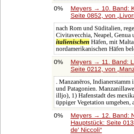
0%
Meyers → 10. Band: K
Seite 0852, von
Livo
nach Rom und Süditalien, reg
Civitavecchia, Neapel, Genua u
italienischen
Häfen, mit Malta
nordamerikanischen Häfen bel
0%
Meyers → 11. Band: L
Seite 0212, von
Man
. Manzanēros, Indianerstamm i
und Patagonien. Manzanillawe
illjo), 1) Hafenstadt des mexi
üppiger Vegetation umgeben, 
0%
Meyers → 12. Band: 
Hauptstück: Seite 01
de' Niccoli