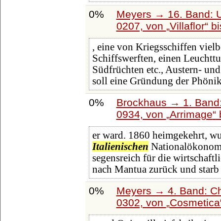
0%
Meyers → 16. Band: U
0207, von
Villaflor
b
, eine von Kriegsschiffen vielb
Schiffswerften, einen Leuchtt
Südfrüchten etc., Austern- un
soll eine Gründung der Phönik
0%
Brockhaus → 1. Band:
0934, von
Arrimage
er ward. 1860 heimgekehrt, wur
Italienischen
Nationalökonomis
segensreich für die wirtschaftl
nach Mantua zurück und starb
0%
Meyers → 4. Band: Ch
0302, von
Cosmetica