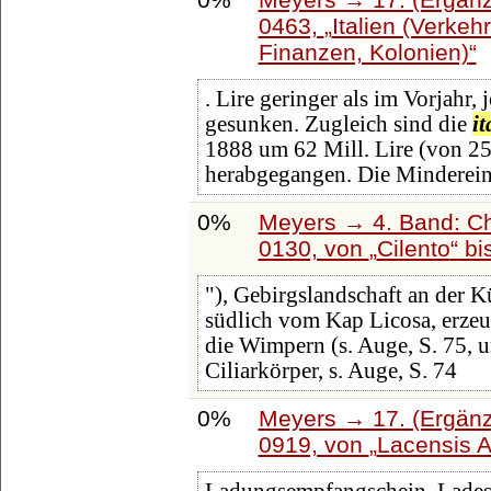
0463,
Italien (Verke
Finanzen, Kolonien)
. Lire geringer als im Vorjahr,
gesunken. Zugleich sind die
it
1888 um 62 Mill. Lire (von 250
herabgegangen. Die Minderein
0%
Meyers → 4. Band: Ch
0130, von
Cilento
bi
"), Gebirgslandschaft an der K
südlich vom Kap Licosa, erzeu
die Wimpern (s. Auge, S. 75, u
Ciliarkörper, s. Auge, S. 74
0%
Meyers → 17. (Ergänz
0919, von
Lacensis A