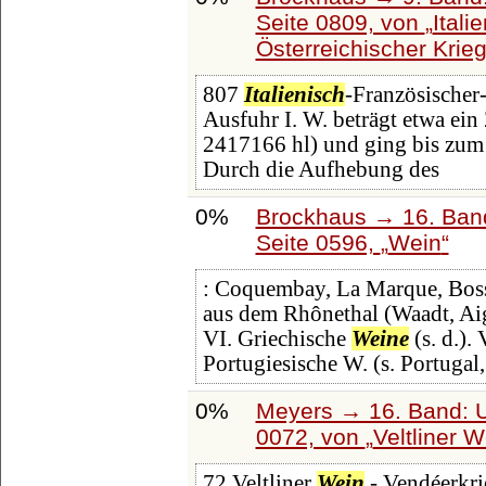
Seite 0809, von
Itali
Österreichischer Krie
807
Italienisch
-Französischer-
Ausfuhr I. W. beträgt etwa ei
2417166 hl) und ging bis zum 
Durch die Aufhebung des
0%
Brockhaus → 16. Band
Seite 0596,
Wein
: Coquembay, La Marque, Bosse
aus dem Rhônethal (Waadt, Ai
VI. Griechische
Weine
(s. d.).
Portugiesische W. (s. Portugal
0%
Meyers → 16. Band: U
0072, von
Veltliner W
72 Veltliner
Wein
- Vendéerkri