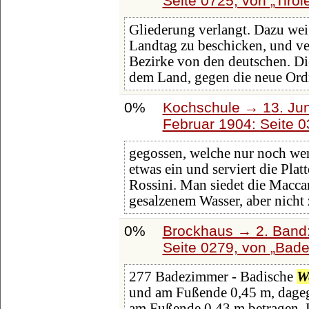
Seite 0725, von
Tirol
Gliederung verlangt. Dazu wei
Landtag zu beschicken, und v
Bezirke von den deutschen. D
dem Land, gegen die neue Or
0%
Kochschule → 13. Juni
Februar 1904: Seite 
gegossen, welche nur noch weni
etwas ein und serviert die Plat
Rossini. Man siedet die Macca
gesalzenem Wasser, aber nicht
0%
Brockhaus → 2. Band:
Seite 0279, von
Bade
277 Badezimmer - Badische
W
und am Fußende 0,45 m, dage
am Fußende 0,43 m betragen. D