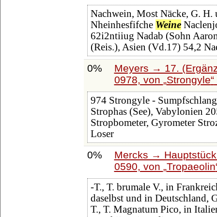
Nachwein, Most Näcke, G. H. u
Nheinhesfifche
Weine
Naclenjo
62i2ntiiug Nadab (Sohn Aarons
(Reis.), Asien (Vd.17) 54,2 Na
0%
Meyers → 17. (Ergänz
0978, von
Strongyle
974 Strongyle - Sumpfschlange
Strophas (See), Vabylonien 205
Stropbometer, Gyrometer Stroz
Loser
0%
Mercks → Hauptstück
0590, von
Tropaeolin
-T., T. brumale V., in Frankrei
daselbst und in Deutschland, G
T., T. Magnatum Pico, in Italie