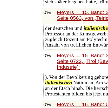
sich später begeben hatte, früh
0%
Meyers → 15. Band: S
Seite 0563, von
Teiri
der deutschen und
italienisch
Professor an der Kunstgewerb
zugleich Dozent am Polytechni
Anzahl von trefflichen Entwür
0%
Meyers → 15. Band: S
Seite 0722,
Tirol (Be
Industrie)
). Von der Bevölkerung gehöre
italienischen
Nation an. Am we
an der Etsch hinab. Die herrsch
Protestanten bilden bis jetzt nu
0%
Meyers → 16. Band: U