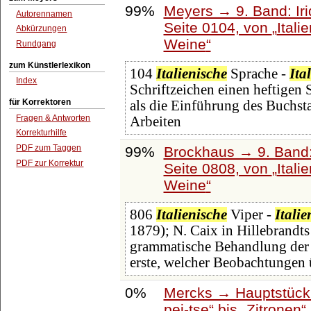
99%
Meyers → 9. Band: Ir
Autorennamen
Seite 0104, von
Itali
Abkürzungen
Weine
Rundgang
zum Künstlerlexikon
104
Italienische
Sprache -
Ita
Index
Schriftzeichen einen heftigen S
für Korrektoren
als die Einführung des Buchst
Fragen & Antworten
Arbeiten
Korrekturhilfe
PDF zum Taggen
99%
Brockhaus → 9. Band:
PDF zur Korrektur
Seite 0808, von
Itali
Weine
806
Italienische
Viper -
Italie
1879); N. Caix in Hillebrandts 
grammatische Behandlung der S
erste, welcher Beobachtungen 
0%
Mercks → Hauptstück
pei-tse
bis
Zitronen