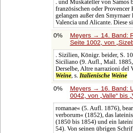
. und Muskateller von Samos 
französischen oder Provencer 
gelangen außer den Smyrnaer R
Valencia und Alicante. Diese s
0%
Meyers → 14. Band: 
Seite 1002, von
Size
. Sizilien, Königr. beider, S. 
Siciliano (9. Aufl., Mail. 1885
Derselbe, Altre narrazioni del 
Weine
, s.
Italienische
Weine
0%
Meyers → 16. Band: U
0042, von
Valle
bis
romanae« (5. Aufl. 1876), bea
verborum« (1852), das lateini
(1850 bis 1854) und ein latein
54). Von seinen übrigen Schrif