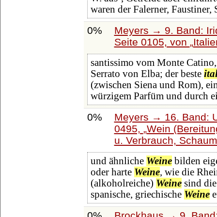
waren der Falerner, Faustiner, 
0%
Meyers → 9. Band: Ir
Seite 0105, von
Itali
santissimo vom Monte Catino, 
Serrato von Elba; der beste
ita
(zwischen Siena und Rom), ei
würzigem Parfüm und durch ei
0%
Meyers → 16. Band: U
0495,
Wein (Bereitun
u. Verbrauch, Schaum
und ähnliche
Weine
bilden eig
oder harte
Weine
, wie die Rhe
(alkoholreiche)
Weine
sind die
spanische, griechische
Weine
e
0%
Brockhaus → 9. Band: