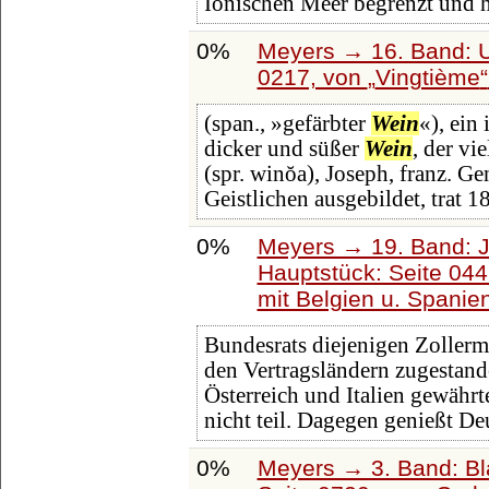
Ionischen Meer begrenzt und h
0%
Meyers → 16. Band: U
0217, von
Vingtième
(span., »gefärbter
Wein
«), ein
dicker und süßer
Wein
, der vi
(spr. winŏa), Joseph, franz. G
Geistlichen ausgebildet, trat 1
0%
Meyers → 19. Band: J
Hauptstück: Seite 04
mit Belgien u. Spanie
Bundesrats diejenigen Zoller
den Vertragsländern zugestand
Österreich und Italien gewähr
nicht teil. Dagegen genießt De
0%
Meyers → 3. Band: Bl