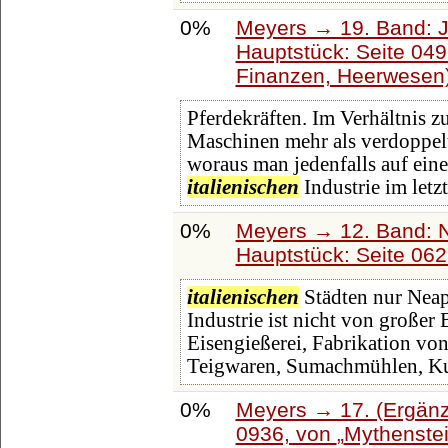
0%
Meyers → 19. Band: J
Hauptstück: Seite 04
Finanzen, Heerwesen
Pferdekräften. Im Verhältnis z
Maschinen mehr als verdoppelt,
woraus man jedenfalls auf ei
italienischen
Industrie im let
0%
Meyers → 12. Band: 
Hauptstück: Seite 06
italienischen
Städten nur Neap
Industrie ist nicht von großer
Eisengießerei, Fabrikation vo
Teigwaren, Sumachmühlen, Kun
0%
Meyers → 17. (Ergänz
0936, von
Mythenste