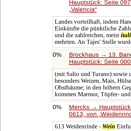
Hauptstück: Seite 09
Valencia
Landes vorteilhaft, indem Han
Einkünfte die pünktliche Zahl
und die zahlreichen, meist
ital
mehrten. An Tajes' Stelle wurd
0%
Brockhaus → 13. Band
Hauptstück: Seite 00
(mit Salto und Turano) sowie
besonders Weizen, Mais, Hüls
Obstbäume; in den höhern Geg
kommen Marmor, Töpfer- und 
0%
Mercks → Hauptstück
0613, von
Weidenrin
613 Weidenrinde -
Wein
Einfu