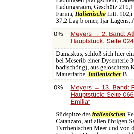
Ladungsempfangschein, Ladesch
Ladungsraum, Geschütz 216,1 l
Farina,
Italienische
Litt. 102,i
37,2 Lag b'omer, Ijar Lagens,
0%
Meyers → 2. Band: Atla
Hauptstück: Seite 02
Damaskus, schloß sich hier ein
bei Meserib einer Dysenterie 3
badischóng), aus gelöschtem 
Mauerfarbe.
Italienischer
B
0%
Meyers → 13. Band: P
Hauptstück: Seite 06
Emilia
Südspitze des
italienischen
Fes
Catanzaro, auf allen übrigen 
Tyrrhenischen Meer und von d