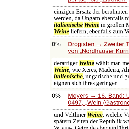
einzigen Ersatz der berühmten 
werden, da Ungarn ebenfalls 
italienische
Weine
in großen M
Weine
liefern, ebenfalls zum 
0%
Drogisten → Zweiter T
von
Nordhäuser Korn
derartiger
Weine
wählt man mei
Weine
, wie Xeres, Madeira, Al
italienische
, ungarische und g
eignen sich ihres geringen
0%
Meyers → 16. Band: U
0497,
Wein (Gastrono
und Veltliner
Weine
, welche Ve
spätern Zeiten der Republik w
W. aus-, Getreide aber einführ