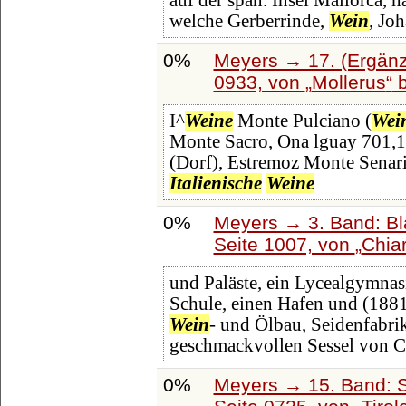
auf der span. Insel Mallorca, 
welche Gerberrinde,
Wein
, Jo
0%
Meyers → 17. (Ergänz
0933, von
Mollerus
b
I^
Weine
Monte Pulciano (
Wei
Monte Sacro, Ona lguay 701,1 
(Dorf), Estremoz Monte Senari
Italienische
Weine
0%
Meyers → 3. Band: Bl
Seite 1007, von
Chia
und Paläste, ein Lycealgymnas
Schule, einen Hafen und (1881
Wein
- und Ölbau, Seidenfabrika
geschmackvollen Sessel von C.
0%
Meyers → 15. Band: S