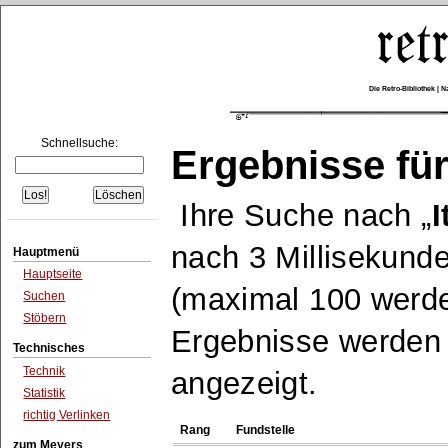
Die Retro-Bibliothek |
Schnellsuche:
Ergebnisse für
Ihre Suche nach
I
nach 3 Millisekund
Hauptmenü
Hauptseite
(maximal 100 werde
Suchen
Stöbern
Ergebnisse werden n
Technisches
Technik
angezeigt.
Statistik
richtig Verlinken
Rang
Fundstelle
zum Meyers