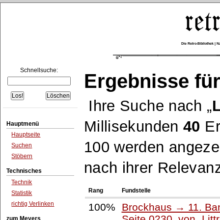
Die Retro-Bibliothek |
Schnellsuche:
Ergebnisse für
Ihre Suche nach
L
Millisekunden
40
Er
Hauptmenü
Hauptseite
100 werden angezei
Suchen
Stöbern
nach ihrer Relevanz
Technisches
Technik
Rang
Fundstelle
Statistik
richtig Verlinken
100%
Brockhaus → 11. Ban
Seite 0230, von
Litt
zum Meyers