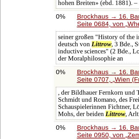
hohen Breiten» (ebd. 1881). –
0%
Brockhaus → 16. Ban
Seite 0684, von
Whe
seiner großen "History of the 
deutsch von
Littrow
, 3 Bde., 
inductive sciences" (2 Bde., Lo
der Moralphilosophie an
0%
Brockhaus → 16. Ban
Seite 0707,
Wien (F
, der Bildhauer Fernkorn und T
Schmidt und Romano, des Freih
Schauspielerinnen Fichtner, L
Mohs, der beiden
Littrow
, Arl
0%
Brockhaus → 16. Ban
Seite 0950, von
Ze