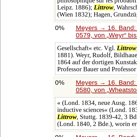
philosophique sur les probabil
Leipz. 1886);
Littrow
, Wahrsc
(Wien 1832); Hagen, Grundzü
0%
Meyers → 16. Band: 
0579, von
Weyr
bi
Gesellschaft« etc. Vgl.
Littrow
1881). Weyr, Rudolf, Bildhauer
1864 auf der dortigen Kunstak
Professor Bauer und Professor
0%
Meyers → 16. Band: 
0580, von
Wheatsto
« (Lond. 1834, neue Ausg. 1864
inductive sciences« (Lond. 183
Littrow
, Stuttg. 1839-42, 3 Bd
(Lond. 1840, 2 Bde.), worin er