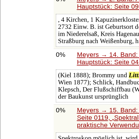
Hauptstück: Seite 0
, 4 Kirchen, 1 Kapuzinerklost
2732 Einw. B. ist Geburtsort
im Niederelsaß, Kreis Hagena
Straßburg nach Weißenburg, ha
0%
Meyers → 14. Band:
Hauptstück: Seite 0
(Kiel 1888); Brommy und
Lit
Wien 1877); Schlick, Handbuch
Klepsch, Der Flußschiffbau (We
der Baukunst ursprünglich
0%
Meyers → 15. Band: 
Seite 0119,
Spektra
praktische Verwendu
Spektroskop möglich ist, wird 