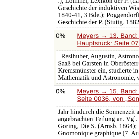
.); Lommel, Lexikon der P. (da
Geschichte der induktiven Wi
1840-41, 3 Bde.); Poggendorff,
Geschichte der P. (Stuttg. 188
0%
Meyers → 13. Band: 
Hauptstück: Seite 0
. Reslhuber, Augustin, Astron
Saaß bei Garsten in Oberösterre
Kremsmünster ein, studierte i
Mathematik und Astronomie, 
0%
Meyers → 15. Band: 
Seite 0036, von
Son
Jahr hindurch die Sonnenzeit a
angebrachten Teilung an. Vgl.
Goring, Die S. (Arnsb. 1864);
Gnomonique graphique (7. Auf