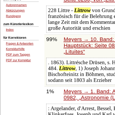
Autorennamen
228 Littre -
Littrow
von Grund 
Abkürzungen
französisch für die Belehrung
Rundgang
lange Zeit mit dem Kommentar 
zum Künstlerlexikon
große Autorität und erschien
Index
für Korrektoren
99%
Meyers → 10. Band:
Fragen & Antworten
Hauptstück: Seite 0
Korrekturhilfe
Lituites
PDF zum Taggen
PDF zur Korrektur
. 1863). Littrésche Drüsen, s. 
484.
Littrow
, 1) Joseph Johan
Bischofteinitz in Böhmen, stud
sodann seit 1803 als Erzieher
1%
Meyers → 1. Band: A 
0982,
Astronomie (Li
: Argelander, d'Arrest, Bessel,
Klinkerfues, Joseph und Karl 