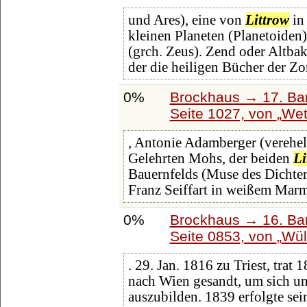
und Ares), eine von
Littrow
in
kleinen Planeten (Planetoiden)
(grch. Zeus). Zend oder Altbak
der die heiligen Bücher der Zo
0%
Brockhaus → 17. Ba
Seite 1027, von
Wet
, Antonie Adamberger (vereheli
Gelehrten Mohs, der beiden
Li
Bauernfelds (Muse des Dichter
Franz Seiffart in weißem Marm
0%
Brockhaus → 16. Ban
Seite 0853, von
Wüll
. 29. Jan. 1816 zu Triest, trat
nach Wien gesandt, um sich u
auszubilden. 1839 erfolgte se