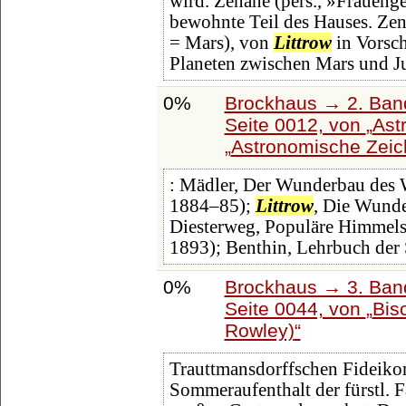
wird. Zenane (pers., »Fraueng
bewohnte Teil des Hauses. Zena
= Mars), von
Littrow
in Vorsch
Planeten zwischen Mars und Ju
0%
Brockhaus → 2. Band
Seite 0012, von
Ast
Astronomische Zei
: Mädler, Der Wunderbau des We
1884‒85);
Littrow
, Die Wunde
Diesterweg, Populäre Himmelsk
1893); Benthin, Lehrbuch der
0%
Brockhaus → 3. Band:
Seite 0044, von
Bis
Rowley)
Trauttmansdorffschen Fideik
Sommeraufenthalt der fürstl. F