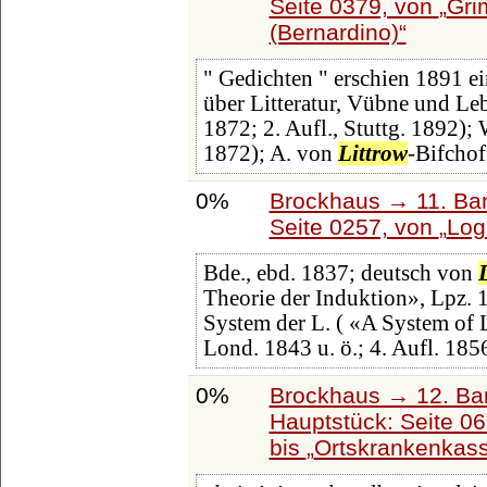
Seite 0379, von
Gri
(Bernardino)
" Gedichten " erschien 1891 e
über Litteratur, Vübne und Le
1872; 2. Aufl., Stuttg. 1892)
1872); A. von
Littrow
-Bifchof
0%
Brockhaus → 11. Ban
Seite 0257, von
Log
Bde., ebd. 1837; deutsch von
Theorie der Induktion», Lpz. 1
System der L. ( «A System of L
Lond. 1843 u. ö.; 4. Aufl. 185
0%
Brockhaus → 12. Ba
Hauptstück: Seite 0
bis
Ortskrankenkas