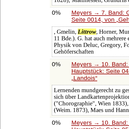
1828); Matthiessen, Grundriß 
0%
Meyers → 7. Band: G
Seite 0014, von
Geh
, Gmelin,
Littrow
, Horner, Mun
11 Bde.). G. hat auch mehrere
Physik von Deluc, Gregory, Fou
Gehöferschaften
0%
Meyers → 10. Band:
Hauptstück: Seite 0
Landois
Lernenden mundgerecht zu gesta
sich über Landkartenprojektio
("Chorographie", Wien 1833), 
(Weim. 1873), Maes und Hann
0%
Meyers → 10. Band: