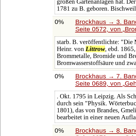
großen Gartenanlagen hat. De
1781 zu B. geboren. Bischweil
0%
Brockhaus → 3. Band:
Seite 0572, von
Bro
starb. B. veröffentlichte: "Die
Heinr. von
Littrow
, ebd. 1865
Brommetalle, Bromide und Bro
Bromwasserstoffsäure und zwa
0%
Brockhaus → 7. Band
Seite 0689, von
Geh
. Okt. 1795 in Leipzig. Als Sch
durch sein "Physik. Wörterbuc
1801), das von Brandes, Gmel
bearbeitet in einer neuen Aufl
0%
Brockhaus → 8. Band