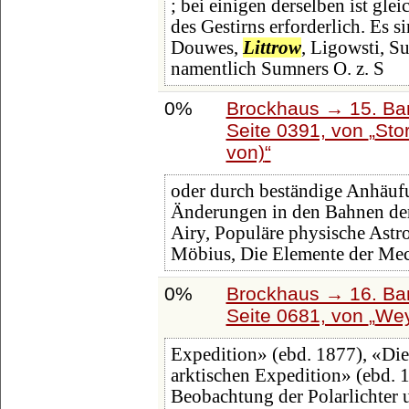
; bei einigen derselben ist gle
des Gestirns erforderlich. Es
Douwes,
Littrow
, Ligowsti, S
namentlich Sumners O. z. S
0%
Brockhaus → 15. Ban
Seite 0391, von
Sto
von)
oder durch beständige Anhäufu
Änderungen in den Bahnen der
Airy, Populäre physische Ast
Möbius, Die Elemente der Me
0%
Brockhaus → 16. Ban
Seite 0681, von
Wey
Expedition» (ebd. 1877), «Die
arktischen Expedition» (ebd. 
Beobachtung der Polarlichter 