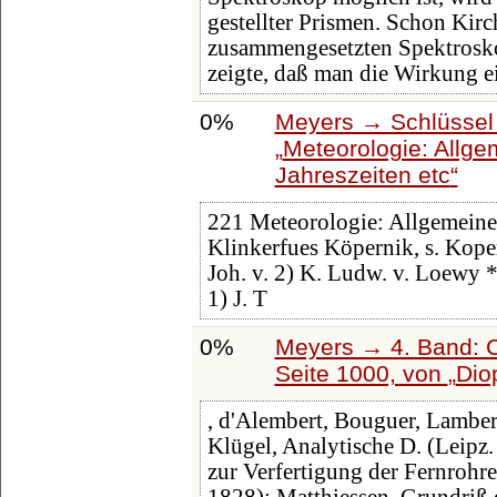
gestellter Prismen. Schon Kirc
zusammengesetzten Spektrosko
zeigte, daß man die Wirkung e
0%
Meyers → Schlüssel 
Meteorologie: Allge
Jahreszeiten etc
221 Meteorologie: Allgemeines,
Klinkerfues Köpernik, s. Ko
Joh. v. 2) K. Ludw. v. Loewy 
1) J. T
0%
Meyers → 4. Band: C
Seite 1000, von
Dio
, d'Alembert, Bouguer, Lambert
Klügel, Analytische D. (Leipz.
zur Verfertigung der Fernrohre