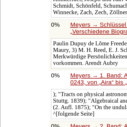
Schmidt, Schönfeld, Schumache
Winnecke, Zach, Zech, Zöllner
0%
Meyers → Schlüssel 
Verschiedene Biogr
Paulin Dupuy de Lôme Freede
Maury, 3) M. H. Reed, E. J. S
Merkwürdige Persönlichkeiten,
vorkommen. Arendt Aubry
0%
Meyers → 1. Band: A 
0243, von
Aira
bis
); "Tracts on physical astrono
Stuttg. 1839); "Algebraical an
(2. Aufl. 1875); "On the undula
^[folgende Seite]
0%
Meyers → 2. Band: Atl