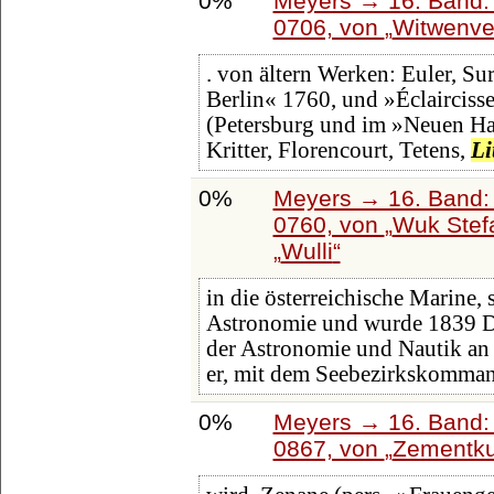
0%
Meyers → 16. Band: 
0706, von
Witwenve
. von ältern Werken: Euler, Su
Berlin« 1760, und »Éclaircisse
(Petersburg und im »Neuen Ha
Kritter, Florencourt, Tetens,
Li
0%
Meyers → 16. Band: 
0760, von
Wuk Stef
Wulli
in die österreichische Marine, 
Astronomie und wurde 1839 Di
der Astronomie und Nautik an
er, mit dem Seebezirkskomman
0%
Meyers → 16. Band: 
0867, von
Zementku