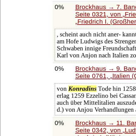
0%
Brockhaus → 7. Band
Seite 0321, von
Frie
Friedrich I. (Großh
, scheint auch nicht aner- kann
am Hofe Ludwigs des Strengen
Schwaben innige Freundschaft
Karl von Anjon nach Italien zo
0%
Brockhaus → 9. Band
Seite 0761,
Italien
von
Konradins
Tode hin 1258 
erlag 1259 Ezzelino bei Cassa
auch über Mittelitalien auszud
d.) von Anjou Verhandlungen 
0%
Brockhaus → 11. Ban
Seite 0342, von
Lud