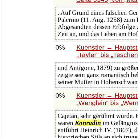
. Auf Grund eines falschen Ge
Palermo (11. Aug. 1258) zum 
Abgesandten dessen Erbfolge zu
Zeit an, und das Leben am Hof
0%
Kuenstler → Hauptst
Tayler
bis
Teschen
und Antigone, 1879) zu größere
zeigte sein ganz romantisch be
seiner Mutter in Hohenschwan
0%
Kuenstler → Hauptst
Wenglein
bis
Wern
Cajetan, sehr gerühmt wurde. 
waren
Konradin
im Gefängnis
entführt Heinrich IV. (1867),
historischen Stils an sich tru