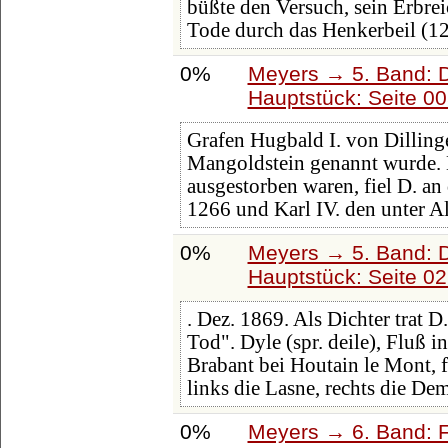
büßte den Versuch, sein Erbre
Tode durch das Henkerbeil (1
0%
Meyers → 5. Band: Di
Hauptstück: Seite 0
Grafen Hugbald I. von Dillin
Mangoldstein genannt wurde
ausgestorben waren, fiel D. a
1266 und Karl IV. den unter Al
0%
Meyers → 5. Band: Di
Hauptstück: Seite 0
. Dez. 1869. Als Dichter trat D
Tod". Dyle (spr. deile), Fluß 
Brabant bei Houtain le Mont, 
links die Lasne, rechts die De
0%
Meyers → 6. Band: Fa