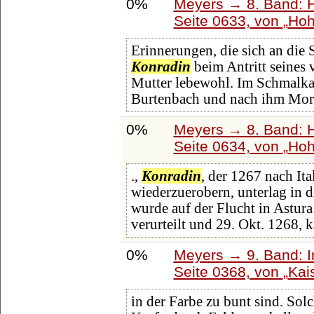
0%
Meyers → 8. Band: Ha
Seite 0633, von
Hoh
Erinnerungen, die sich an die 
Konradin
beim Antritt seines 
Mutter lebewohl. Im Schmalkald
Burtenbach und nach ihm Mor
0%
Meyers → 8. Band: Ha
Seite 0634, von
Hoh
.,
Konradin
, der 1267 nach Ita
wiederzuerobern, unterlag in d
wurde auf der Flucht in Astur
verurteilt und 29. Okt. 1268, 
0%
Meyers → 9. Band: I
Seite 0368, von
Kai
in der Farbe zu bunt sind. Sol