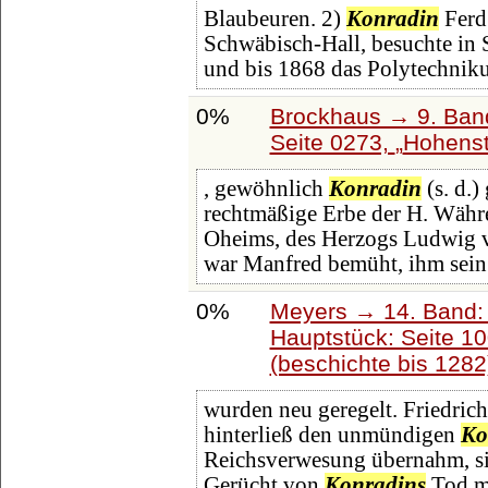
Blaubeuren. 2)
Konradin
Ferd.
Schwäbisch-Hall, besuchte in 
und bis 1868 das Polytechni
0%
Brockhaus → 9. Band
Seite 0273,
Hohenst
, gewöhnlich
Konradin
(s. d.)
rechtmäßige Erbe der H. Währe
Oheims, des Herzogs Ludwig v
war Manfred bemüht, ihm sein E
0%
Meyers → 14. Band:
Hauptstück: Seite 1
(beschichte bis 1282
wurden neu geregelt. Friedric
hinterließ den unmündigen
Ko
Reichsverwesung übernahm, sic
Gerücht von
Konradins
Tod m