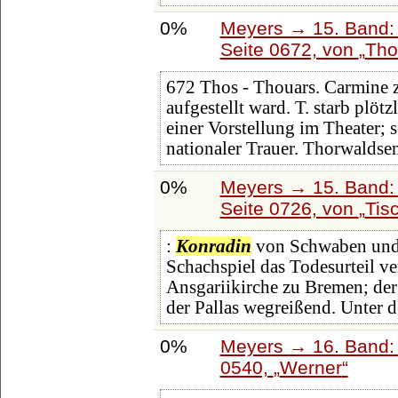
0%
Meyers → 15. Band: 
Seite 0672, von
Tho
672 Thos - Thouars. Carmine 
aufgestellt ward. T. starb pl
einer Vorstellung im Theater;
nationaler Trauer. Thorwaldse
0%
Meyers → 15. Band: 
Seite 0726, von
Tis
:
Konradin
von Schwaben und 
Schachspiel das Todesurteil ve
Ansgariikirche zu Bremen; der
der Pallas wegreißend. Unter 
0%
Meyers → 16. Band: 
0540,
Werner