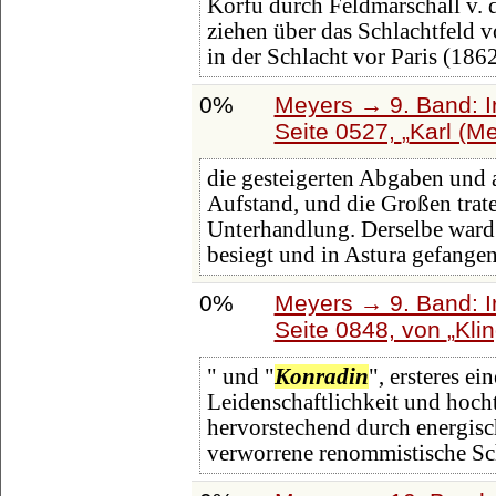
Korfu durch Feldmarschall v. 
ziehen über das Schlachtfeld v
in der Schlacht vor Paris (186
0%
Meyers → 9. Band: I
Seite 0527,
Karl (Me
die gesteigerten Abgaben und 
Aufstand, und die Großen trat
Unterhandlung. Derselbe ward
besiegt und in Astura gefange
0%
Meyers → 9. Band: I
Seite 0848, von
Kli
" und "
Konradin
", ersteres e
Leidenschaftlichkeit und hocht
hervorstechend durch energisc
verworrene renommistische Sc