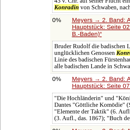
43 v. Chr. auf seiner Flucht ei
Konradin
von Schwaben, nach
0%
Meyers → 2. Band: Atl
Hauptstück: Seite 0
B.-Baden)
Bruder Rudolf die badischen L
unglücklichen Genossen
Konr
Linie des badischen Fürstenhau
alle badischen Lande in Schwa
0%
Meyers → 2. Band: Atl
Hauptstück: Seite 0
"Die Hochländerin" und "Kön
Dantes "Göttliche Komödie" (St
"Elemente der Taktik" (6. Aufl
(3. Aufl., das. 1867); "Buch d