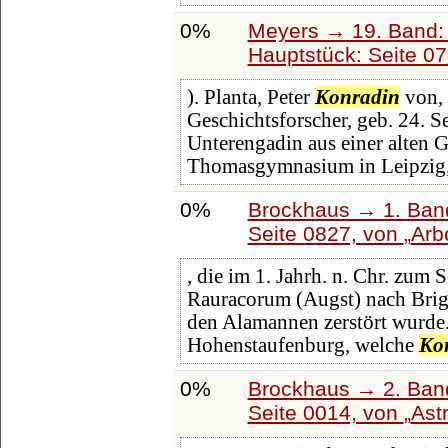
0%
Meyers → 19. Band: 
Hauptstück: Seite 0
). Planta, Peter
Konradin
von, 
Geschichtsforscher, geb. 24. 
Unterengadin aus einer alten 
Thomasgymnasium in Leipzig, 
0%
Brockhaus → 1. Band
Seite 0827, von
Arb
, die im 1. Jahrh. n. Chr. zum
Rauracorum (Augst) nach Briga
den Alamannen zerstört wurde. 
Hohenstaufenburg, welche
Ko
0%
Brockhaus → 2. Band
Seite 0014, von
Ast