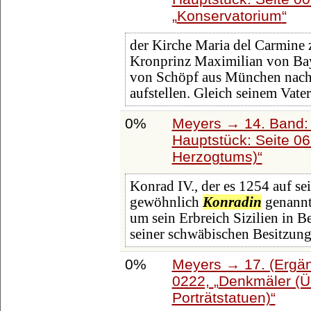
Konservatorium
der Kirche Maria del Carmine 
Kronprinz Maximilian von Ba
von Schöpf aus München nach
aufstellen. Gleich seinem Vate
0%
Meyers → 14. Band:
Hauptstück: Seite 0
Herzogtums)
Konrad IV., der es 1254 auf se
gewöhnlich
Konradin
genannt,
um sein Erbreich Sizilien in B
seiner schwäbischen Besitzun
0%
Meyers → 17. (Ergän
0222,
Denkmäler (Ü
Porträtstatuen)