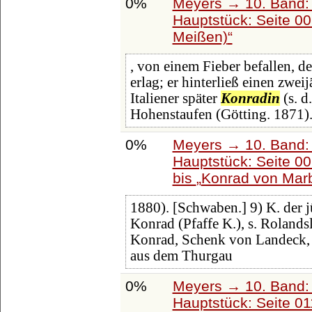
0%
Meyers → 10. Band:
Hauptstück: Seite 0
Meißen)
, von einem Fieber befallen, 
erlag; er hinterließ einen zwe
Italiener später
Konradin
(s. d
Hohenstaufen (Götting. 1871).
0%
Meyers → 10. Band:
Hauptstück: Seite 0
bis
Konrad von Mar
1880). [Schwaben.] 9) K. der 
Konrad (Pfaffe K.), s. Rolandsl
Konrad, Schenk von Landeck, 
aus dem Thurgau
0%
Meyers → 10. Band:
Hauptstück: Seite 0