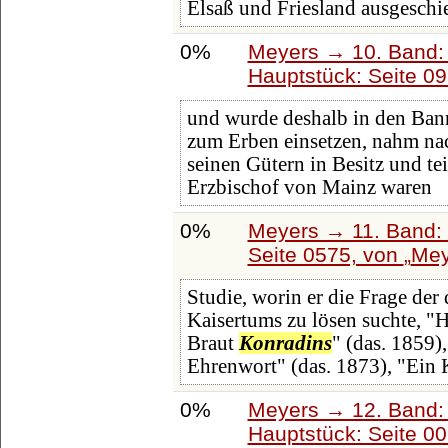
Elsaß und Friesland ausgeschi
0%
Meyers → 10. Band:
Hauptstück: Seite 0
und wurde deshalb in den Bann
zum Erben einsetzen, nahm nac
seinen Gütern in Besitz und te
Erzbischof von Mainz waren
0%
Meyers → 11. Band: 
Seite 0575, von
Mey
Studie, worin er die Frage der
Kaisertums zu lösen suchte, "
Braut
Konradins
" (das. 1859)
Ehrenwort" (das. 1873), "Ein 
0%
Meyers → 12. Band:
Hauptstück: Seite 0