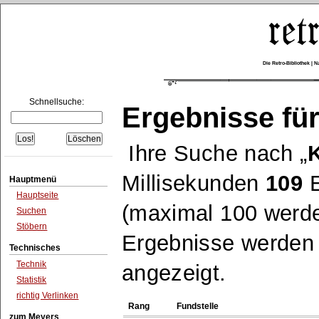
Die Retro-Bibliothek |
Schnellsuche:
Ergebnisse für
Ihre Suche nach
Millisekunden
109
E
Hauptmenü
Hauptseite
(maximal 100 werde
Suchen
Stöbern
Ergebnisse werden n
Technisches
Technik
angezeigt.
Statistik
richtig Verlinken
Rang
Fundstelle
zum Meyers