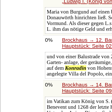
Ludwig I. (König vo
Maria von Burgund auf einen b
Donauwörth hinrichten ließ. 
Vormund. Als dieser gegen L.s 
L. ihm das nötige Geld und erh
0%
Brockhaus → 12. Ba
Hauptstück: Seite 0
und von einer Balustrade von 
Garten- anlage, der geräumige,
auf dem
Konradin
von Hohenst
angelegte Villa del Popolo, ein
0%
Brockhaus → 14. Ba
Hauptstück: Seite 0
im Vatikan zum König von S. (
Benevent und 1268 der letzte