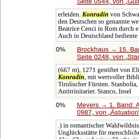
Seite 0544, von
Guil
erleiden.
Konradin
von Schwa-
den Deutschen so genannte wels
Beatrice Cenci in Rom durch e
Auch in Deutschland bediente
0%
Brockhaus → 15. Ban
Seite 0248, von
Sta
(667 m), 1271 gestiftet von El
Konradin
, mit wertvoller Bibl
Tirolischer Fürsten. Stanbolia, 
Antitrinitarier. Stanco, Insel
0%
Meyers → 1. Band: A 
0987, von
Ästuation
.) in romantischer Waldwildnis 
Unglücksstätte für menschliche