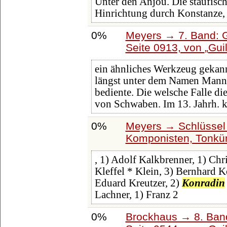
Unter den Anjou. Die staufis
Hinrichtung durch Konstanze,
0%
Meyers → 7. Band: G
Seite 0913, von
Guil
ein ähnliches Werkzeug gekann
längst unter dem Namen Mannai
bediente. Die welsche Falle di
von Schwaben. Im 13. Jahrh. 
0%
Meyers → Schlüssel 
Komponisten, Tonküns
, 1) Adolf Kalkbrenner, 1) Chr
Kleffel * Klein, 3) Bernhard K
Eduard Kreutzer, 2)
Konradin
Lachner, 1) Franz 2
0%
Brockhaus → 8. Band