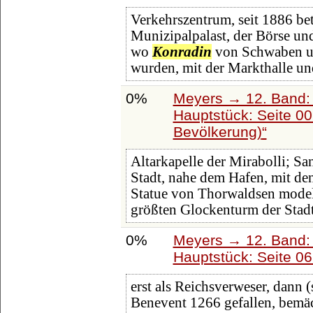
Verkehrszentrum, seit 1886 bet
Munizipalpalast, der Börse un
wo
Konradin
von Schwaben un
wurden, mit der Markthalle un
0%
Meyers → 12. Band:
Hauptstück: Seite 0
Bevölkerung)
Altarkapelle der Mirabolli; Sa
Stadt, nahe dem Hafen, mit d
Statue von Thorwaldsen model
größten Glockenturm der Stad
0%
Meyers → 12. Band:
Hauptstück: Seite 0
erst als Reichsverweser, dann 
Benevent 1266 gefallen, bemäc