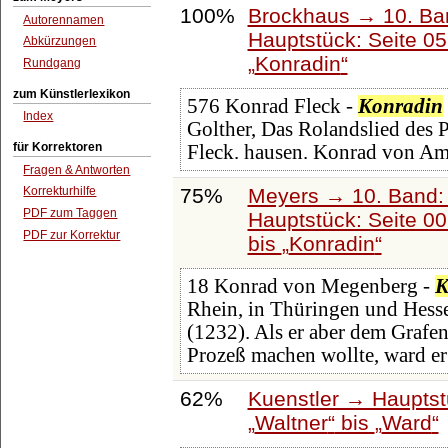
100%
Brockhaus → 10. Ba
Autorennamen
Hauptstück: Seite 0
Abkürzungen
Konradin
Rundgang
zum Künstlerlexikon
576 Konrad Fleck -
Konradin
Index
Golther, Das Rolandslied des 
für Korrektoren
Fleck. hausen. Konrad von A
Fragen & Antworten
75%
Meyers → 10. Band:
Korrekturhilfe
PDF zum Taggen
Hauptstück: Seite 0
PDF zur Korrektur
bis
Konradin
18 Konrad von Megenberg -
K
Rhein, in Thüringen und Hesse
(1232). Als er aber dem Grafe
Prozeß machen wollte, ward er
62%
Kuenstler → Hauptst
Waltner
bis
Ward