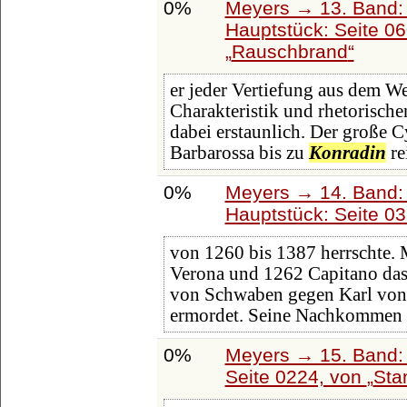
0%
Meyers → 13. Band: 
Hauptstück: Seite 0
Rauschbrand
er jeder Vertiefung aus dem W
Charakteristik und rhetorisch
dabei erstaunlich. Der große 
Barbarossa bis zu
Konradin
re
0%
Meyers → 14. Band:
Hauptstück: Seite 0
von 1260 bis 1387 herrschte. 
Verona und 1262 Capitano dase
von Schwaben gegen Karl von 
ermordet. Seine Nachkommen 
0%
Meyers → 15. Band: 
Seite 0224, von
Sta