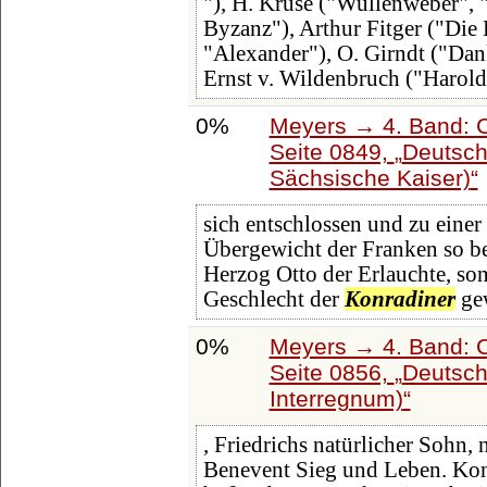
"), H. Kruse ("Wullenweber",
Byzanz"), Arthur Fitger ("Die 
"Alexander"), O. Girndt ("Dan
Ernst v. Wildenbruch ("Harold
0%
Meyers → 4. Band: C
Seite 0849,
Deutsch
Sächsische Kaiser)
sich entschlossen und zu eine
Übergewicht der Franken so be
Herzog Otto der Erlauchte, s
Geschlecht der
Konradiner
ge
0%
Meyers → 4. Band: C
Seite 0856,
Deutsch
Interregnum)
, Friedrichs natürlicher Sohn,
Benevent Sieg und Leben. Ko