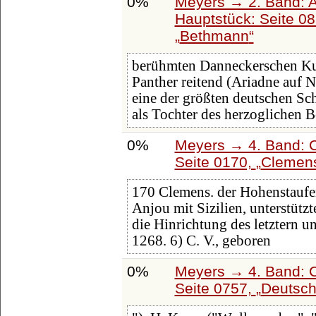
0%
Meyers → 2. Band: Atl
Hauptstück: Seite 0
Bethmann
berühmten Danneckerschen Kun
Panther reitend (Ariadne auf 
eine der größten deutschen Sc
als Tochter des herzoglichen 
0%
Meyers → 4. Band: C
Seite 0170,
Clemen
170 Clemens. der Hohenstaufen
Anjou mit Sizilien, unterstüt
die Hinrichtung des letztern u
1268. 6) C. V., geboren
0%
Meyers → 4. Band: C
Seite 0757,
Deutsch