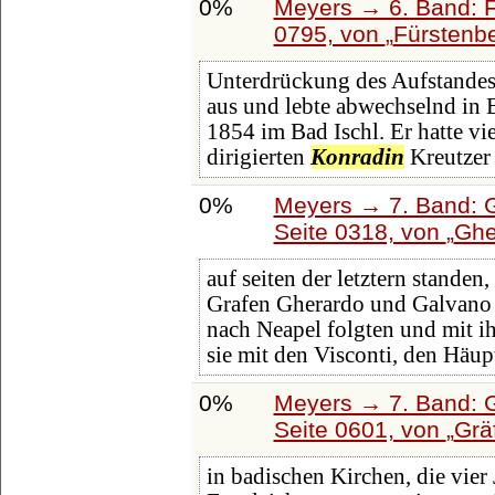
0%
Meyers → 6. Band: Fa
0795, von
Fürstenb
Unterdrückung des Aufstandes
aus und lebte abwechselnd in 
1854 im Bad Ischl. Er hatte vi
dirigierten
Konradin
Kreutzer
0%
Meyers → 7. Band: G
Seite 0318, von
Ghe
auf seiten der letztern standen
Grafen Gherardo und Galvano
nach Neapel folgten und mit ih
sie mit den Visconti, den Häup
0%
Meyers → 7. Band: G
Seite 0601, von
Grä
in badischen Kirchen, die vier 