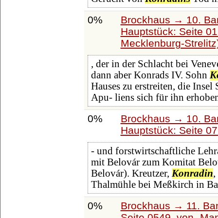
0%
Brockhaus → 10. Ba
Hauptstück: Seite 0
Mecklenburg-Strelitz
, der in der Schlacht bei Vene
dann aber Konrads IV. Sohn
K
Hauses zu erstreiten, die Ins
Apu- liens sich für ihn erhobe
0%
Brockhaus → 10. Ba
Hauptstück: Seite 0
- und forstwirtschaftliche Lehr
mit Belovár zum Komitat Belov
Belovár). Kreutzer,
Konradin
,
Thalmühle bei Meßkirch in Bad
0%
Brockhaus → 11. Ban
Seite 0549, von
Man