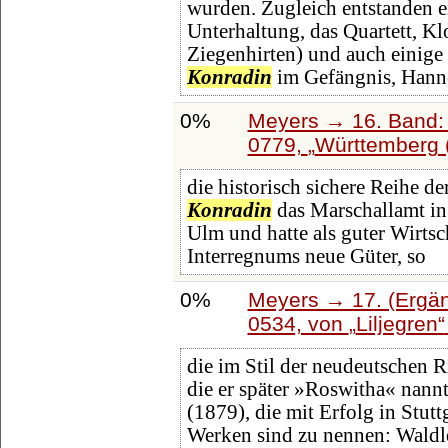
wurden. Zugleich entstanden e
Unterhaltung, das Quartett, Kl
Ziegenhirten) und auch einige 
Konradin
im Gefängnis, Hann
0%
Meyers → 16. Band: 
0779,
Württemberg 
die historisch sichere Reihe d
Konradin
das Marschallamt in
Ulm und hatte als guter Wirtsc
Interregnums neue Güter, so
0%
Meyers → 17. (Ergän
0534, von
Liljegren
die im Stil der neudeutschen 
die er später »Roswitha« nann
(1879), die mit Erfolg in Stut
Werken sind zu nennen: Wald