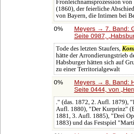
Fronleichnamsprozession von
(1860), der feierliche Abschie
von Bayern, die Intimen bei Be
0%
Meyers → 7. Band: G
Seite 0987,
Habsbu
Tode des letzten Staufers,
Kon
hätte der Arrondierungstrieb 
Habsburger hätten sich auf Gr
zu einer Territorialgewalt
0%
Meyers → 8. Band: Ha
Seite 0444, von
Her
." (das. 1872, 2. Aufl. 1879), 
Aufl. 1880), "Der Kurprinz" (B
1881, 3. Aufl. 1885), "Drei O
1883) und das Festspiel "Mart