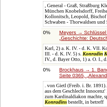
, General - Graß, Straßburg Kl
München Knobelsdorff, Freiher
Kollonitsch, Leopold, Bischof
Schwaben - Thorwaldsen und 
0%
Meyers → Schlüssel 
Geschichte: Deutschl
Karl, 2) a. K. IV. - d. K. VII. Kon
III. - d. K. IV. 5) s.
Konradin
K
IV., d. Bayer Otto, 1) a. O. I., d.
0%
Brockhaus → 1. Band
Seite 0365,
Alexand
. von Gietl (Freib. i. Br. 1891
aus dem Geschlecht Innocenz' 
zum Kardinaldiakon machte, s
Konradins
bestellt, in betreff