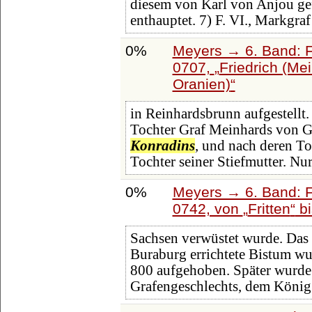
diesem von Karl von Anjou ge
enthauptet. 7) F. VI., Markgraf
0%
Meyers → 6. Band: Fa
0707,
Friedrich (Me
Oranien)
in Reinhardsbrunn aufgestellt.
Tochter Graf Meinhards von Gö
Konradins
, und nach deren T
Tochter seiner Stiefmutter. Nu
0%
Meyers → 6. Band: Fa
0742, von
Fritten
b
Sachsen verwüstet wurde. Das
Buraburg errichtete Bistum wu
800 aufgehoben. Später wurde 
Grafengeschlechts, dem König 