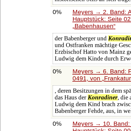
0%
Meyers → 2. Band: Atl
Hauptstück: Seite 0
Babenhausen
der Babenberger und
Konradi
und Ostfranken mächtige Gesc
Erzbischof Hatto von Mainz ge
Ludwig dem Kinde durch Erwe
0%
Meyers → 6. Band: Fa
0491, von
Frankatur
, deren Besitzungen in dem sp
das Haus der
Konradiner
, die
Ludwig dem Kind brach zwisch
Babenberger Fehde, aus, in we
0%
Meyers → 10. Band:
Hauptstück: Seite 0