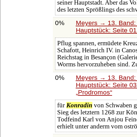
seiner Hauptstadt. Aber das V
des letzten Sprößlings des sc
0%
Meyers → 13. Band: 
Hauptstück: Seite 0
Pflug spannen, ermüdete Kreuz
Schafott, Heinrich IV. in Cano
Reichstag in Besançon (Galeri
Worms hervorzuheben sind. Z
0%
Meyers → 13. Band: 
Hauptstück: Seite 0
Prodromos
für
Konradin
von Schwaben ge
Sieg des letztern 1268 zur K
Todfeind Karl von Anjou Fein
erhielt unter anderm vom ostr