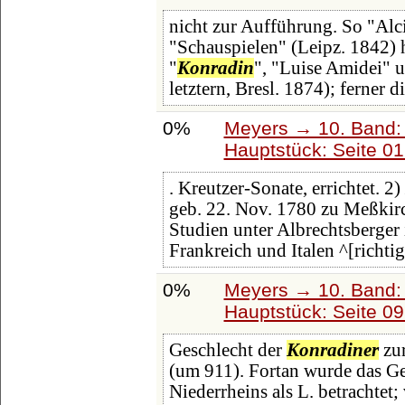
nicht zur Aufführung. So "Alci
"Schauspielen" (Leipz. 1842) 
"
Konradin
", "Luise Amidei" u
letztern, Bresl. 1874); ferner d
0%
Meyers → 10. Band:
Hauptstück: Seite 0
. Kreutzer-Sonate, errichtet. 2)
geb. 22. Nov. 1780 zu Meßkirc
Studien unter Albrechtsberger
Frankreich und Italen ^[richtig:
0%
Meyers → 10. Band:
Hauptstück: Seite 0
Geschlecht der
Konradiner
zur
(um 911). Fortan wurde das Ge
Niederrheins als L. betrachtet