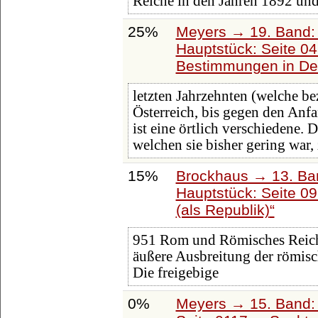
Reiche in den Jahren 1892 und
25%
Meyers → 19. Band: 
Hauptstück: Seite 0
Bestimmungen in Deu
letzten Jahrzehnten (welche bez
Österreich, bis gegen den Anf
ist eine örtlich verschiedene. 
welchen sie bisher gering war, 
15%
Brockhaus → 13. Ban
Hauptstück: Seite 0
(als Republik)
951 Rom und Römisches Reich (
äußere Ausbreitung der römisc
Die freigebige
0%
Meyers → 15. Band: 