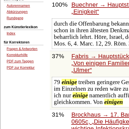
100%
Buechner → Hauptstü
Autorennamen
Einigkeit
Abkürzungen
Rundgang
durch die Offenbarung bekannt
zum Künstlerlexikon
schon in ihren ältesten Denkm
Index
beharrlich lehrt. Höre, Israel, 
für Korrektoren
Mos. 6, 4. Marc. 12, 29. Röm. 
Fragen & Antworten
37%
Fabris → Hauptstück
Korrekturhilfe
PDF zum Taggen
Von einigen Familie
PDF zur Korrektur
Ulmer
79
einige
treiben geringere Ges
im Einzelnen zu reden wäre zu 
ich nur
einige
namentlich auff
gleichkommen. Von
einigen
31%
Brockhaus → 17. Ban
0605c,
Die Häufigke
wichtige Infektionsk