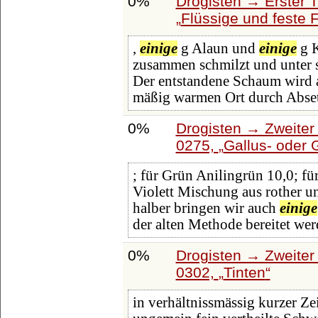
0%
Drogisten → Erster T
Flüssige und feste F
,
einige
g Alaun und
einige
g K
zusammen schmilzt und unter 
Der entstandene Schaum wird
mäßig warmen Ort durch Absetz
0%
Drogisten → Zweiter 
0275,
Gallus- oder 
; für Grün Anilingrün 10,0; fü
Violett Mischung aus rother un
halber bringen wir auch
einige
der alten Methode bereitet we
0%
Drogisten → Zweiter 
0302,
Tinten
in verhältnissmässig kurzer Ze