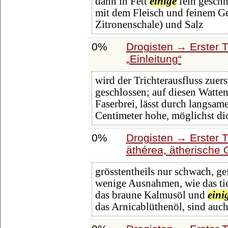
dann in Fett
einige
fein geschn
mit dem Fleisch und feinem G
Zitronenschale) und Salz
0%
Drogisten → Erster T
Einleitung
wird der Trichterausfluss zuer
geschlossen; auf diesen Watten
Faserbrei, lässt durch langsam
Centimeter hohe, möglichst dic
0%
Drogisten → Erster 
äthérea, ätherische 
grösstentheils nur schwach, ge
wenige Ausnahmen, wie das ti
das braune Kalmusöl und
eini
das Arnicablüthenöl, sind auc