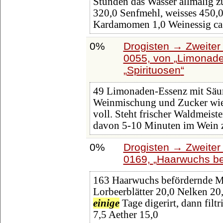
Stunden das Wasser allmälig z
320,0 Senfmehl, weisses 450,
Kardamomen 1,0 Weinessig ca.
0%
Drogisten → Zweiter 
0055, von
Limonade
Spirituosen
49 Limonaden-Essenz mit Säur
Weinmischung und Zucker wie 
voll. Steht frischer Waldmeist
davon 5-10 Minuten im Wein 
0%
Drogisten → Zweiter 
0169,
Haarwuchs bef
163 Haarwuchs befördernde Mi
Lorbeerblätter 20,0 Nelken 20
einige
Tage digerirt, dann filt
7,5 Aether 15,0