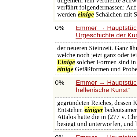
ungemein fein vertheilte Schw
verfährt folgendermassen: Auf
werden
einige
Schälchen mit 
0%
Emmer → Hauptstück
Urgeschichte der Ku
der neueren Steinzeit. Ganz ä
welche noch jetzt ganz oder tei
Einige
solcher Formen sind in 
einige
Gefäßformen und Prob
0%
Emmer → Hauptstück
hellenische Kunst
gegründeten Reiches, dessen K
Entstehen
einiger
bedeutsamer
Attalos hatte die in (277 v. C
besiegt und unterworfen, und