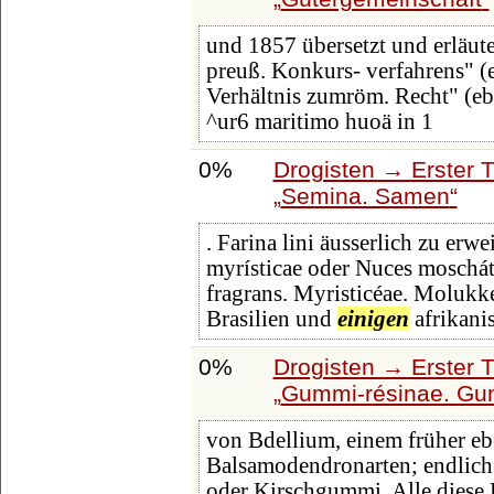
und 1857 übersetzt und erläute
preuß. Konkurs- verfahrens" (
Verhältnis zumröm. Recht" (eb
^ur6 maritimo huoä in 1
0%
Drogisten → Erster T
Semina. Samen
. Farina lini äusserlich zu e
myrísticae oder Nuces moschát
fragrans. Myristicéae. Molukken
Brasilien und
einigen
afrikani
0%
Drogisten → Erster T
Gummi-résinae. Gu
von Bdellium, einem früher eb
Balsamodendronarten; endlich
oder Kirschgummi. Alle diese