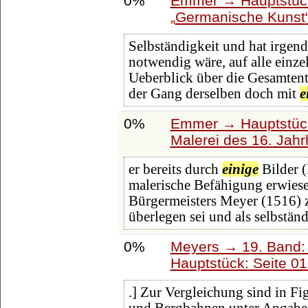
0%
Emmer → Hauptstück
Germanische Kunst
Selbständigkeit und hat irgend
notwendig wäre, auf alle einz
Ueberblick über die Gesamtent
der Gang derselben doch mit
e
0%
Emmer → Hauptstück
Malerei des 16. Jahr
er bereits durch
einige
Bilder 
malerische Befähigung erwiese
Bürgermeisters Meyer (1516) z
überlegen sei und als selbstän
0%
Meyers → 19. Band: 
Hauptstück: Seite 0
.] Zur Vergleichung sind in Fi