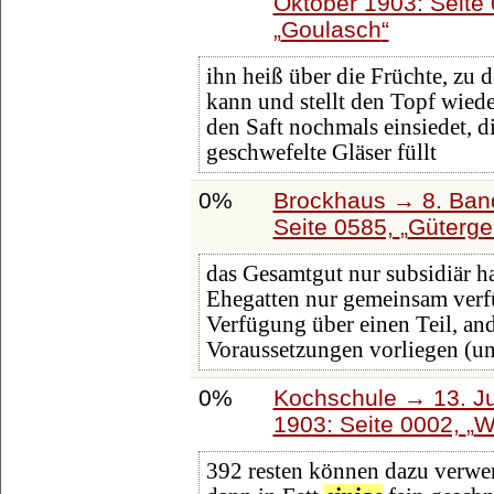
Oktober 1903: Seite
Goulasch
ihn heiß über die Früchte, zu
kann und stellt den Topf wied
den Saft nochmals einsiedet, d
geschwefelte Gläser füllt
0%
Brockhaus → 8. Band
Seite 0585,
Güterge
das Gesamtgut nur subsidiär ha
Ehegatten nur gemeinsam verfüg
Verfügung über einen Teil, an
Voraussetzungen vorliegen (u
0%
Kochschule → 13. Ju
1903: Seite 0002,
W
392 resten können dazu verwen