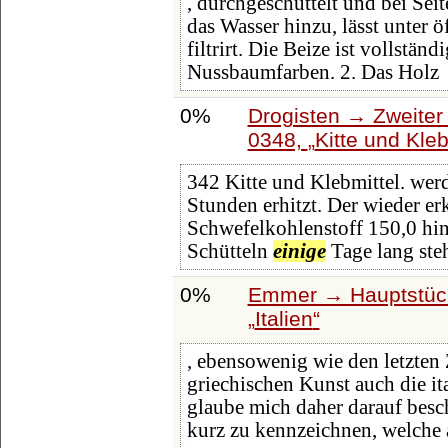
, durchgeschüttelt und bei Sei
das Wasser hinzu, lässt unter
filtrirt. Die Beize ist vollständ
Nussbaumfarben. 2. Das Holz
0%
Drogisten → Zweiter 
0348,
Kitte und Kleb
342 Kitte und Klebmittel. wer
Stunden erhitzt. Der wieder e
Schwefelkohlenstoff 150,0 hin
Schütteln
einige
Tage lang ste
0%
Emmer → Hauptstück
Italien
, ebensowenig wie den letzte
griechischen Kunst auch die it
glaube mich daher darauf bes
kurz zu kennzeichnen, welche 