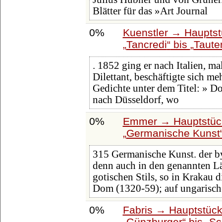
Blätter für das »Art Journal
0%
Kuenstler → Hauptst
Tancredi
bis
Taute
. 1852 ging er nach Italien, ma
Dilettant, beschäftigte sich me
Gedichte unter dem Titel: » Do
nach Düsseldorf, wo
0%
Emmer → Hauptstück
Germanische Kunst
315 Germanische Kunst. der by
denn auch in den genannten 
gotischen Stils, so in Krakau
Dom (1320-59); auf ungarisc
0%
Fabris → Hauptstück
Günzburger
bis
Sc