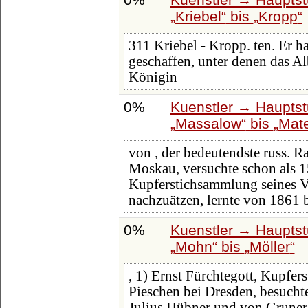
Kriebel
bis
Kropp
311 Kriebel - Kropp. ten. Er h
geschaffen, unter denen das A
Königin
0%
Kuenstler → Hauptst
Massalow
bis
Mate
von , der bedeutendste russ. R
Moskau, versuchte schon als 1
Kupferstichsammlung seines V
nachzuätzen, lernte von 1861 
0%
Kuenstler → Hauptst
Mohn
bis
Möller
, 1) Ernst Fürchtegott, Kupfers
Pieschen bei Dresden, besucht
Julius Hübner und von Gruner. 