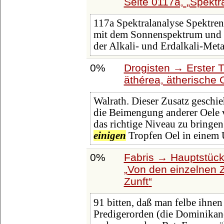
Seite 0117a,
Spektra
117a Spektralanalyse Spektren
mit dem Sonnenspektrum und
der Alkali- und Erdalkali-Met
0%
Drogisten → Erster 
äthérea, ätherische 
Walrath. Dieser Zusatz geschi
die Beimengung anderer Oele 
das richtige Niveau zu bringe
einigen
Tropfen Oel in einem 
0%
Fabris → Hauptstück
Von den einzelnen 
Zunft
91 bitten, daß man felbe ihnen
Predigerorden (die Dominikane