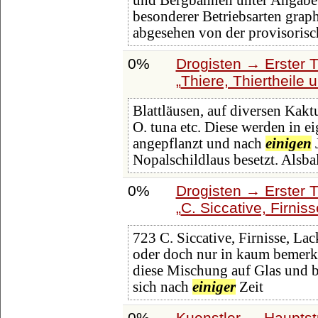
und Bergbahnen unter Angabe 
besonderer Betriebsarten graph
abgesehen von der provisoris
0%
Drogisten → Erster T
Thiere, Thiertheile 
Blattläusen, auf diversen Kakt
O. tuna etc. Diese werden in e
angepflanzt und nach
einigen
J
Nopalschildlaus besetzt. Alsba
0%
Drogisten → Erster 
C. Siccative, Firnis
723 C. Siccative, Firnisse, La
oder doch nur in kaum bemerkb
diese Mischung auf Glas und be
sich nach
einiger
Zeit
0%
Kuenstler → Hauptst