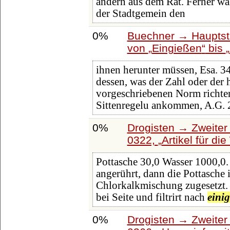
andern aus dem Rat. Ferner wä
der Stadtgemein den
0%
Buechner → Hauptstü
von
Eingießen
bis
ihnen herunter müssen, Esa. 34
dessen, was der Zahl oder der 
vorgeschriebenen Norm richten
Sittenregelu ankommen, A.G. 
0%
Drogisten → Zweiter 
0322,
Artikel für d
Pottasche 30,0 Wasser 1000,0.
angerührt, dann die Pottasche 
Chlorkalkmischung zugesetzt. 
bei Seite und filtrirt nach
eini
0%
Drogisten → Zweiter 