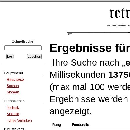
Die Retro-Bibliothek |
Schnellsuche:
Ergebnisse für
Ihre Suche nach
e
Millisekunden
1375
Hauptmenü
Hauptseite
(maximal 100 werde
Suchen
Stöbern
Ergebnisse werden n
Technisches
Technik
angezeigt.
Statistik
richtig Verlinken
Rang
Fundstelle
zum Meyers