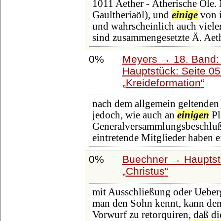
1011 Aether - Ätherische Öle. 
Gaultheriaöl), und
einige
von i
und wahrscheinlich auch vieler
sind zusammengesetzte Ä. Aet
0%
Meyers → 18. Band: 
Hauptstück: Seite 0
Kreideformation
nach dem allgemein geltenden
jedoch, wie auch an
einigen
Pl
Generalversammlungsbeschluß
eintretende Mitglieder haben e
0%
Buechner → Hauptstü
Christus
mit Ausschließung oder Ueber
man den Sohn kennt, kann dem V
Vorwurf zu retorquiren, daß die