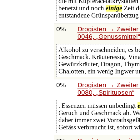
die mit Kupferacetatkrystallen
benetzt und noch
einige
Zeit d
entstandene Grünspanüberzug
0%
Drogisten → Zweiter 
0046,
Genussmittel
Alkohol zu verschneiden, es be
Geschmack. Kräuteressig. Vinai
Gewürzkräuter, Dragon, Thymi
Chalotten, ein wenig Ingwer 
0%
Drogisten → Zweiter 
0080,
Spirituosen
. Essenzen müssen unbedingt
Geruch und Geschmack ab. Wer 
daher immer zwei Vorrathsgefäs
Gefäss verbraucht ist, sofort w