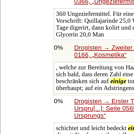
0366,
Ungeziefermit
360 Ungeziefermittel. Für ein
Vorschrift: Quillajarinde 25,0
Tage digerirt, dann kolirt un
Glycerin 20,0 Man
0%
Drogisten → Zweiter 
0166,
Kosmetika
, welche zur Bereitung von Ha
sich bald, dass deren Zahl eine
beschränken sich auf
einige
to
überhaupt; auf ein Adstringen
0%
Drogisten → Erster 
Urspru[...]: Seite 05
Ursprungs
schichtet und leicht bedeckt
ei