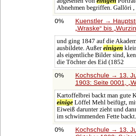
abgesehen von
einigen
Porträt
Abnehmen begriffen. Gallōri , E
0%
Kuenstler → Hauptst
Wraske
bis
Wurzin
und ging 1847 auf die Akademi
ausbildete. Außer
einigen
klei
als eigentliche Bilder sind, 
die Töchter des Eid (1852
0%
Kochschule → 13. Ju
1903: Seite 0001,
W
Kartoffelbrei backt man gute K
einige
Löffel Mehl beifügt, mit
Eiweiß darunter zieht und dann
im schwimmenden Fette backt.
0%
Kochschule → 13. Ju