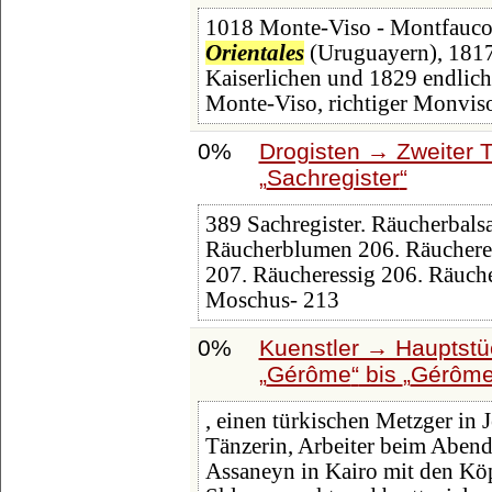
1018 Monte-Viso - Montfauco
Orientales
(Uruguayern), 1817
Kaiserlichen und 1829 endlic
Monte-Viso, richtiger Monviso
0%
Drogisten → Zweiter T
Sachregister
389 Sachregister. Räucherbal
Räucherblumen 206. Räucheres
207. Räucheressig 206. Räuche
Moschus- 213
0%
Kuenstler → Hauptstü
Gérôme
bis
Gérôm
, einen türkischen Metzger in 
Tänzerin, Arbeiter beim Abend
Assaneyn in Kairo mit den Köp