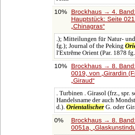
10%
Brockhaus → 4. Band
Hauptstück: Seite 02
Chinagras
.); Mitteilungen für Natur- u
fg.); Journal of the Peking
Ori
l'Extrême Orient (Par. 1878 fg.
10%
Brockhaus → 8. Band: 
0019, von
Girardin (
Giraud
. Turbinen . Girasol (frz., spr. s
Handelsname der auch Mondstei
d.).
Orientalischer
G. oder Gir
0%
Brockhaus → 8. Band: 
0051a,
Glaskunstindus