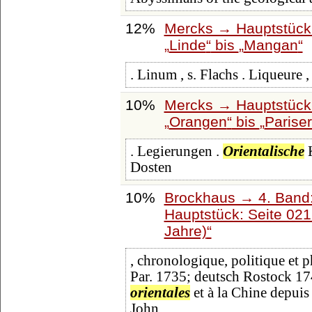
12%
Mercks → Hauptstück 
Linde
bis
Mangan
. Linum , s. Flachs . Liqueure 
10%
Mercks → Hauptstück 
Orangen
bis
Pariser
. Legierungen .
Orientalische
K
Dosten
10%
Brockhaus → 4. Band
Hauptstück: Seite 02
Jahre)
, chronologique, politique et p
Par. 1735; deutsch Rostock 1
orientales
et à la Chine depuis
John