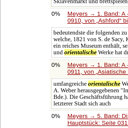
Sklavenmarkt und brettspiele
0%
Meyers → 1. Band: A -
0910, von
Ashford
b
bedeutendste die folgenden zu 
welche, 1821 von S. de Sacy, 
ein reiches Museum enthält, se
und
orientalische
Werke hat d
0%
Meyers → 1. Band: A -
0911, von
Asiatische
umfangreiche
orientalische
Wer
A. Weber herausgegebenen "Indi
Bde.). Die Geschäftsführung ha
letzterer Stadt sich auch
0%
Meyers → 5. Band: Dis
Hauptstück: Seite 03