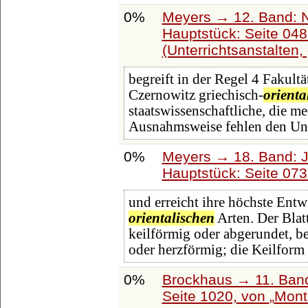
0%
Meyers → 12. Band: 
Hauptstück: Seite 04
(Unterrichtsanstalten,
begreift in der Regel 4 Fakultä
Czernowitz griechisch-
orienta
staatswissenschaftliche, die m
Ausnahmsweise fehlen den Uni
0%
Meyers → 18. Band: J
Hauptstück: Seite 07
und erreicht ihre höchste Ent
orientalischen
Arten. Der Blat
keilförmig oder abgerundet, be
oder herzförmig; die Keilform 
0%
Brockhaus → 11. Band
Seite 1020, von
Mont