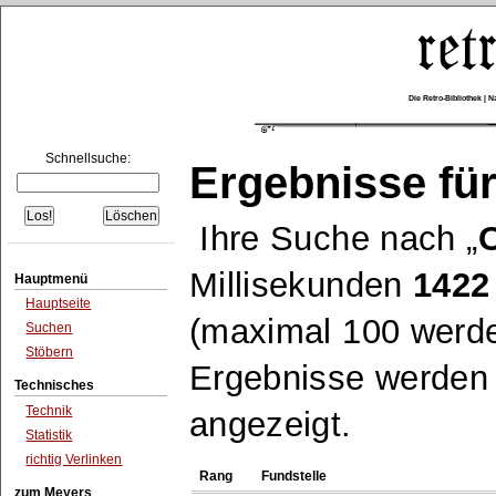
Die Retro-Bibliothek |
Schnellsuche:
Ergebnisse für
Ihre Suche nach
Millisekunden
1422
Hauptmenü
Hauptseite
(maximal 100 werde
Suchen
Stöbern
Ergebnisse werden n
Technisches
Technik
angezeigt.
Statistik
richtig Verlinken
Rang
Fundstelle
zum Meyers