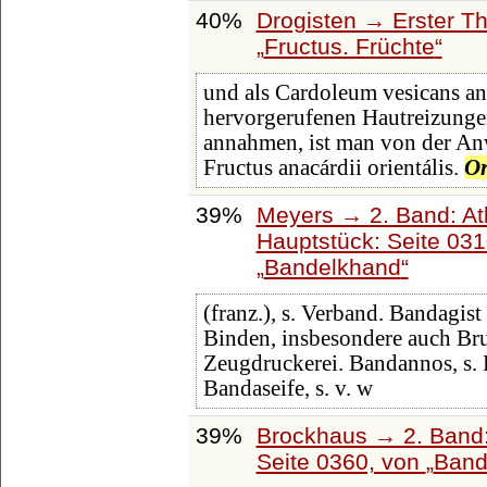
40%
Drogisten → Erster Th
Fructus. Früchte
und als Cardoleum vesicans an
hervorgerufenen Hautreizungen
annahmen, ist man von der A
Fructus anacárdii orientális.
Or
39%
Meyers → 2. Band: Atla
Hauptstück: Seite 03
Bandelkhand
(franz.), s. Verband. Bandagist
Binden, insbesondere auch Bru
Zeugdruckerei. Bandannos, s.
Bandaseife, s. v. w
39%
Brockhaus → 2. Band:
Seite 0360, von
Band