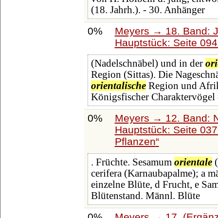
(18. Jahrh.). - 30. Anhänger
0%
Meyers → 18. Band: J
Hauptstück: Seite 09
(Nadelschnäbel) und in der
or
Region (Sittas). Die Nageschn
orientalische
Region und Afrik
Königsfischer Charaktervögel 
0%
Meyers → 12. Band: 
Hauptstück: Seite 03
Pflanzen
. Früchte. Sesamum
orientale
(
cerifera (Karnaubapalme); a mä
einzelne Blüte, d Frucht, e S
Blütenstand. Männl. Blüte
0%
Meyers → 17. (Ergänz