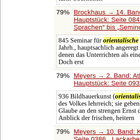
79%
Brockhaus → 14. Ban
Hauptstück: Seite 08
Sprachen
bis
Semin
845 Seminar für
orientalische
Jahrh., hauptsachlich angereg
denen das Unterrichten als ein
Doch erst
79%
Meyers → 2. Band: Atla
Hauptstück: Seite 09
936 Bildhauerkunst (
orientali
des Volkes lehrreich; sie geben
Glaube an den strengen Ernst 
Anblick der frischen, heitern
79%
Meyers → 10. Band: K
Seite 0386,
Lackarbei