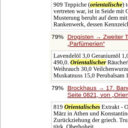
909 Teppiche (
orientalische
) 
vertreten war, ist in Seide mit
Musterung beruht auf dem mit 
Rankenwerk, dessen Kennzeic
79%
Drogisten → Zweiter T
Parfümerien
Lavendelöl 3,0 Geraniumöl 1,0
490,0.
Orientalischer
Räucherb
Weihrauch 30,0 Veilchenwurze
Muskatnuss 15,0 Perubalsam 
79%
Brockhaus → 17. Ban
Seite 0821, von
Orien
819
Orientalisches
Extrakt - O
März in Athen und Konstantin
Zurückziehung der griech. Tru
türk. Oberhoheit