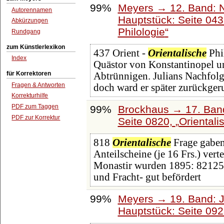
99%
Meyers → 12. Band: 
Autorennamen
Hauptstück: Seite 04
Abkürzungen
Philologie
Rundgang
zum Künstlerlexikon
437 Orient -
Orientalische
Phi
Index
Quästor von Konstantinopel un
für Korrektoren
Abtrünnigen. Julians Nachfolg
Fragen & Antworten
doch ward er später zurückger
Korrekturhilfe
PDF zum Taggen
99%
Brockhaus → 17. Ban
PDF zur Korrektur
Seite 0820,
Orientali
818
Orientalische
Frage gaben
Anteilscheine (je 16 Frs.) ver
Monastir wurden 1895: 82125 
und Fracht- gut befördert
99%
Meyers → 19. Band: J
Hauptstück: Seite 09