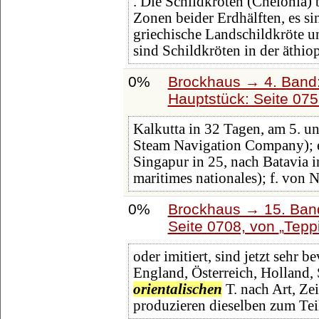
. Die Schildkröten (Chelonia
Zonen beider Erdhälften, es si
griechische Landschildkröte un
sind Schildkröten in der äthio
0%
Brockhaus → 4. Band
Hauptstück: Seite 07
Kalkutta in 32 Tagen, am 5. u
Steam Navigation Company); e
Singapur in 25, nach Batavia 
maritimes nationales); f. von 
0%
Brockhaus → 15. Band
Seite 0708, von
Tepp
oder imitiert, sind jetzt sehr 
England, Österreich, Holland, 
orientalischen
T. nach Art, Z
produzieren dieselben zum Tei