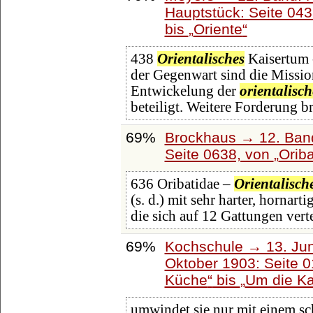
Hauptstück: Seite 04
bis
Oriente
438
Orientalisches
Kaisertum -
der Gegenwart sind die Mission
Entwickelung der
orientalisch
beteiligt. Weitere Forderung b
69%
Brockhaus → 12. Band
Seite 0638, von
Oriba
636 Oribatidae –
Orientalisch
(s. d.) mit sehr harter, hornar
die sich auf 12 Gattungen ver
69%
Kochschule → 13. Jun
Oktober 1903: Seite 
Küche
bis
Um die K
umwindet sie nur mit einem sc