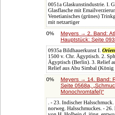
0051a Glaskunstindustrie. I. G
Glasflasche mit Emailverzierun
Venetianisches (grünes) Trinkg
mit netzartiger
0%
Meyers → 2. Band: Atla
Hauptstück: Seite 09
0935a Bildhauerkunst I.
Orien
1500 v. Chr. Ägyptisch. 2. Sp
Ägyptisch (Berlin). 3. Relief 
Relief aus Abu Simbal (König 
0%
Meyers → 14. Band: 
Seite 0568a,
Schmuck
Monochromtafel)
. - 23. Indischer Halsschmuck.
norweg. Halsschmuckes. - 26. 
von H. Holbein d. jüng, entwor