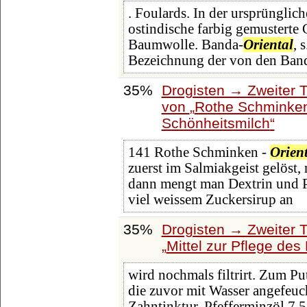
. Foulards. In der ursprüngli
ostindische farbig gemusterte
Baumwolle. Banda-
Oriental
, 
Bezeichnung der von den Band
35%
Drogisten → Zweiter T
von
Rothe Schminke
Schönheitsmilch
141 Rothe Schminken -
Orient
zuerst im Salmiakgeist gelöst,
dann mengt man Dextrin und P
viel weissem Zuckersirup an
35%
Drogisten → Zweiter T
Mittel zur Pflege de
wird nochmals filtrirt. Zum P
die zuvor mit Wasser angefeuc
Zahntinktur. Pfefferminzöl 7,