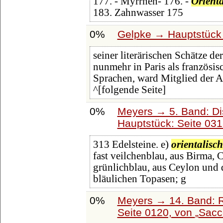
177. - Myrrhen- 176. -
Orienta
183. Zahnwasser 175
0%
Gelpke → Hauptstück 
seiner literärischen Schätze de
nunmehr in Paris als französis
Sprachen, ward Mitglied der Ak
^[folgende Seite]
0%
Meyers → 5. Band: Dis
Hauptstück: Seite 03
313 Edelsteine. e)
orientalisch
fast veilchenblau, aus Birma, 
grünlichblau, aus Ceylon und
bläulichen Topasen; g
0%
Meyers → 14. Band: 
Seite 0120, von
Sacc