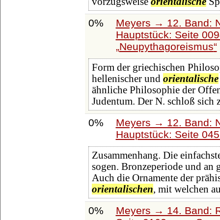
vorzugsweise
orientalische
Sp
0%
Meyers → 12. Band: 
Hauptstück: Seite 00
Neupythagoreismus
Form der griechischen Philos
hellenischer und
orientalische
ähnliche Philosophie der Offe
Judentum. Der N. schloß sich 
0%
Meyers → 12. Band: 
Hauptstück: Seite 04
Zusammenhang. Die einfachste
sogen. Bronzeperiode und an g
Auch die Ornamente der prähist
orientalischen
, mit welchen a
0%
Meyers → 14. Band: 