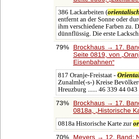
386 Lackarbeiten (
orientalisc
entfernt an der Sonne oder du
ihm verschiedene Farben zu. 
dünnflüssig. Die erste Lacksch
79%
Brockhaus → 17. Ban
Seite 0819, von
Oranj
Eisenbahnen
817 Oranje-Freistaat -
Orienta
Zunalmle(-s-) Kreise Bevölke
Hreuzburg ...... 46 339 44 04
73%
Brockhaus → 17. Band
0818a,
Historische Ka
0818a Historische Karte zur
or
70%
Meyers → 12. Band: 