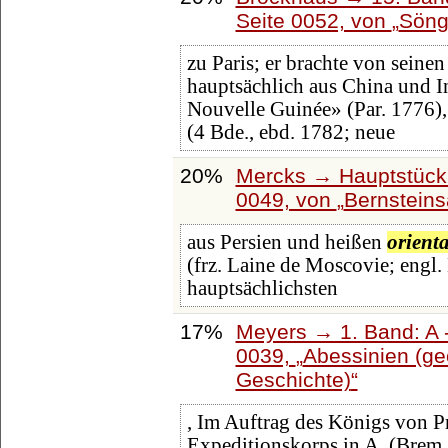
Seite 0052, von
Söng
zu Paris; er brachte von sein
hauptsächlich aus China und In
Nouvelle Guinée» (Par. 1776)
(4 Bde., ebd. 1782; neue
20%
Mercks → Hauptstück
0049, von
Bernsteins
aus Persien und heißen
orienta
(frz. Laine de Moscovie; engl.
hauptsächlichsten
17%
Meyers → 1. Band: A -
0039,
Abessinien (geo
Geschichte)
, Im Auftrag des Königs von P
Expeditionskorps in A. (Brem.