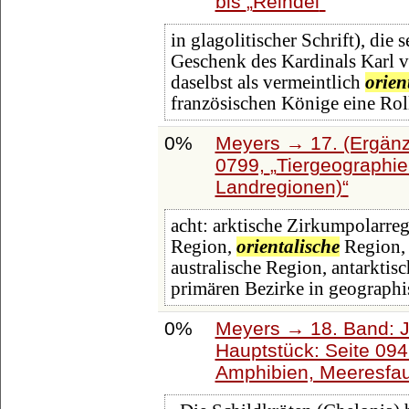
bis
Reindel
in glagolitischer Schrift), die
Geschenk des Kardinals Karl 
daselbst als vermeintlich
orien
französischen Könige eine Rol
0%
Meyers → 17. (Ergänz
0799,
Tiergeographie
Landregionen)
acht: arktische Zirkumpolarreg
Region,
orientalische
Region, 
australische Region, antarktis
primären Bezirke in geographi
0%
Meyers → 18. Band: J
Hauptstück: Seite 09
Amphibien, Meeresfa