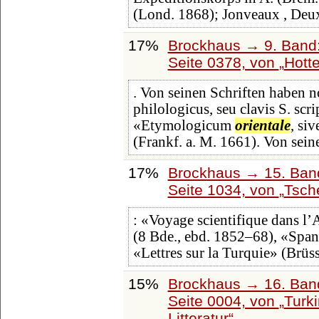
(Lond. 1868); Jonveaux , Deux
17%
Brockhaus → 9. Band:
Seite 0378, von
Hotte
. Von seinen Schriften haben 
philologicus, seu clavis S. scr
«Etymologicum
orientale
, si
(Frankf. a. M. 1661). Von sein
17%
Brockhaus → 15. Band
Seite 1034, von
Tsch
: «Voyage scientifique dans l’
(8 Bde., ebd. 1852‒68), «Span
«Lettres sur la Turquie» (Brüs
15%
Brockhaus → 16. Band
Seite 0004, von
Turki
Litteratur