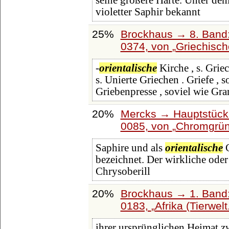
seine größere Härte. Unter d
violetter Saphir bekannt
25%
Brockhaus → 8. Band: 
0374, von
Griechisch
-
orientalische
Kirche , s. Grie
s. Unierte Griechen . Griefe , s
Griebenpresse , soviel wie Gra
20%
Mercks → Hauptstück
0085, von
Chromgrü
Saphire und als
orientalische
C
bezeichnet. Der wirkliche oder e
Chrysoberill
20%
Brockhaus → 1. Band:
0183,
Afrika (Tierwel
ihrer ursprünglichen Heimat zw