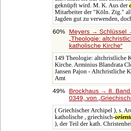
geknüpft wird. M. K. Aus der
Mitarbeiter der "Köln. Ztg." a
Jagden gut zu verwenden, doch
60%
Meyers → Schlüssel →
Theologie: altchristli
katholische Kirche
149 Theologie: altchristliche 
Kirche. Arminius Blandrata Cle
Jansen Pajon - Altchristliche 
Amt
49%
Brockhaus → 8. Band: 
0349, von
Griechisch
( Griechischer Archipel ), s. A
katholische , griechisch-
orient
), der Teil der kath. Christenhe