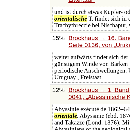
und ist durch etwas Kupfer- o
orientalische
T. findet sich i
Trachytbreccie bei Nischapur, 
15%
Brockhaus → 16. Band
Seite 0136, von
Urtik
weiter aufwärts findet sich der
günstigem Winde von Barken p
periodische Anschwellungen.
Uruguay , Freistaat
12%
Brockhaus → 1. Band:
0041,
Abessinische K
Abyssinie exécuté de 1862–64 (
orientale
. Abyssinie (ebd. 187
and Takazze (Lond. 1876); Mitc
Abyssinians of the geological