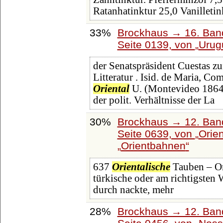
Ratanhatinktur 25,0 Vanilletin
33%
Brockhaus → 16. Band
Seite 0139, von
Urug
der Senatspräsident Cuestas z
Litteratur . Isid. de Maria, Co
Oriental
U. (Montevideo 1864)
der polit. Verhältnisse der La
30%
Brockhaus → 12. Band
Seite 0639, von
Orie
Orientbahnen
637
Orientalische
Tauben – O
türkische oder am richtigsten 
durch nackte, mehr
28%
Brockhaus → 12. Band