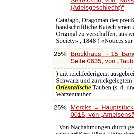
Seite 0456, von
Noss
(Adelsgeschlecht)
Catafago, Dragoman des preuß. 
handschriftliche Katechismen 
Original zu verschaffen, aus 
Society» , 1848 ( «Notices sur 
25%
Brockhaus → 15. Band
Seite 0635, von
Taub
) mit reichfederigem, ausgebr
Schwanz und zurückgelegtem Ha
Orientalische
Tauben (s. d. und
Warzentauben
25%
Mercks → Hauptstück
0015, von
Ameisensä
. Von Nachahmungen durch gefä