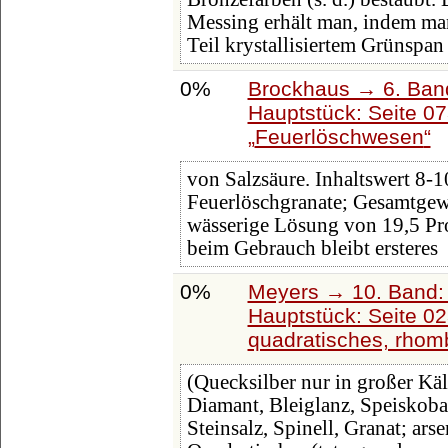
Messing erhält man, indem ma
Teil krystallisiertem Grünspan
0%
Brockhaus → 6. Ban
Hauptstück: Seite 0
Feuerlöschwesen
von Salzsäure. Inhaltswert 8-1
Feuerlöschgranate; Gesamtgewi
wässerige Lösung von 19,5 Pro
beim Gebrauch bleibt ersteres
0%
Meyers → 10. Band:
Hauptstück: Seite 0
quadratisches, rhom
(Quecksilber nur in großer Kä
Diamant, Bleiglanz, Speiskobal
Steinsalz, Spinell, Granat; ars