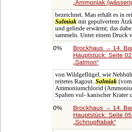
Ammoniak (wässeri
bezeichnet. Man erhält es in 
Salmiak
mit gepulvertem Ätzk
und gelinde erwärmt; das dabe
sammeln. Unter einem Druck v
0%
Brockhaus → 14. Ba
Hauptstück: Seite 0
Salmon
von Wildgeflügel, wie Nebhühn
reitetes Ragout.
Salmiak
(vom 
Ammoniumchlorid (Ammonium 
Spalten vul- kanischer Krater
0%
Brockhaus → 14. Ba
Hauptstück: Seite 0
Schnupftabak