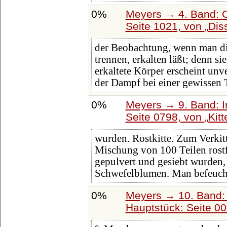
0%
Meyers → 4. Band: C
Seite 1021, von
Dis
der Beobachtung, wenn man die
trennen, erkalten läßt; denn si
erkaltete Körper erscheint un
der Dampf bei einer gewissen
0%
Meyers → 9. Band: I
Seite 0798, von
Kitt
wurden. Rostkitte. Zum Verkit
Mischung von 100 Teilen rostf
gepulvert und gesiebt wurden,
Schwefelblumen. Man befeucht
0%
Meyers → 10. Band:
Hauptstück: Seite 0