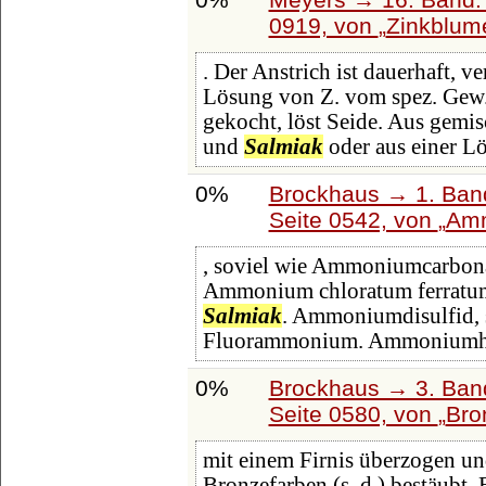
0919, von
Zinkblum
. Der Anstrich ist dauerhaft, v
Lösung von Z. vom spez. Gew.
gekocht, löst Seide. Aus gemi
und
Salmiak
oder aus einer L
0%
Brockhaus → 1. Band
Seite 0542, von
Amm
, soviel wie Ammoniumcarbon
Ammonium chloratum ferratum,
Salmiak
. Ammoniumdisulfid,
Fluorammonium. Ammonium
0%
Brockhaus → 3. Band:
Seite 0580, von
Bro
mit einem Firnis überzogen und
Bronzefarben (s. d.) bestäubt