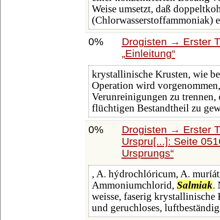
Weise umsetzt, daß doppeltko
(Chlorwasserstoffammoniak) ent
0%
Drogisten → Erster T
Einleitung
krystallinische Krusten, wie 
Operation wird vorgenommen, 
Verunreinigungen zu trennen, 
flüchtigen Bestandtheil zu gew
0%
Drogisten → Erster 
Urspru[...]: Seite 05
Ursprungs
, A. hýdrochlóricum, A. murí
Ammoniumchlorid,
Salmiak
.
weisse, faserig krystallinische
und geruchloses, luftbeständig