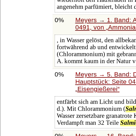
angenehm parfümiert, bleicht 
0%
Meyers → 1. Band: A 
0491, von
Ammonia
, in Wasser gelöst, den allbek
fortwährend ab und entwickel
(Chlorammonium) mit gebrannt
A. kommt kaum in der Natur v
0%
Meyers → 5. Band: Di
Hauptstück: Seite 0
Eisengießerei
entfärbt sich am Licht und bil
d.). Mit Chlorammonium (
Sal
Wasser zersetzbare granatrote
Verdampft man 32 Teile
Salmi
0%
Meyers → 16. Band: 