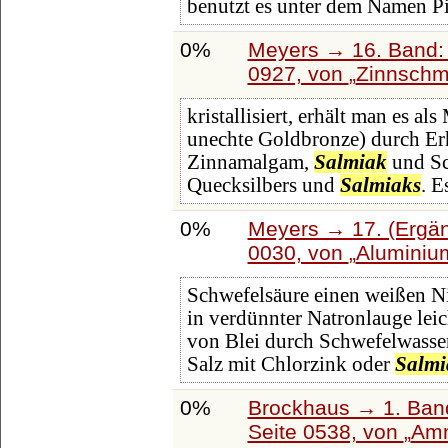
benutzt es unter dem Namen Pi
0%
Meyers → 16. Band: 
0927, von
Zinnsch
kristallisiert, erhält man es 
unechte Goldbronze) durch Er
Zinnamalgam,
Salmiak
und Sc
Quecksilbers und
Salmiaks
. E
0%
Meyers → 17. (Ergän
0030, von
Aluminiu
Schwefelsäure einen weißen N
in verdünnter Natronlauge leic
von Blei durch Schwefelwassers
Salz mit Chlorzink oder
Salmi
0%
Brockhaus → 1. Band
Seite 0538, von
Amm