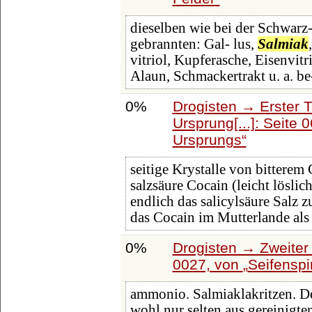
dieselben wie bei der Schwarz-
gebrannten: Gal- lus,
Salmiak
vitriol, Kupferasche, Eisenvitr
Alaun, Schmackertrakt u. a. be
0%
Drogisten → Erster 
Ursprung[...]: Seite 
Ursprungs
seitige Krystalle von bitterem
salzsäure Cocain (leicht löslic
endlich das salicylsäure Sal
das Cocain im Mutterlande als
0%
Drogisten → Zweiter 
0027, von
Seifenspi
ammonio. Salmiaklakritzen. D
wohl nur selten aus gereinigte