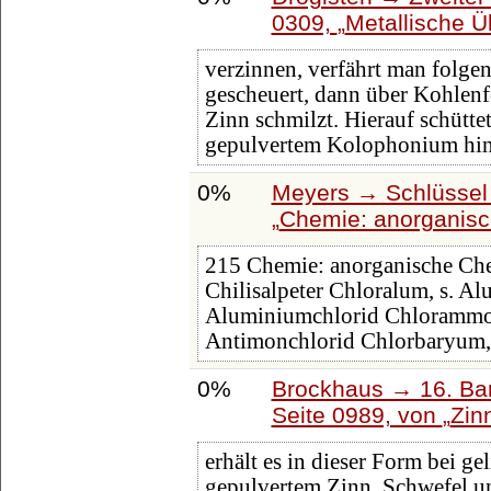
0309,
Metallische Ü
verzinnen, verfährt man folge
gescheuert, dann über Kohlenfe
Zinn schmilzt. Hierauf schütt
gepulvertem Kolophonium hi
0%
Meyers → Schlüssel 
Chemie: anorganis
215 Chemie: anorganische Che
Chilisalpeter Chloralum, s. A
Aluminiumchlorid Chlorammo
Antimonchlorid Chlorbaryum,
0%
Brockhaus → 16. Ban
Seite 0989, von
Zin
erhält es in dieser Form bei g
gepulvertem Zinn, Schwefel 