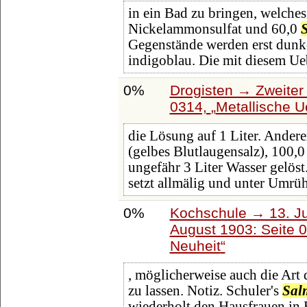
in ein Bad zu bringen, welche
Nickelammonsulfat und 60,0
Gegenstände werden erst dunke
indigoblau. Die mit diesem U
0%
Drogisten → Zweiter 
0314,
Metallische U
die Lösung auf 1 Liter. Ander
(gelbes Blutlaugensalz), 100,
ungefähr 3 Liter Wasser gelös
setzt allmälig und unter Umrü
0%
Kochschule → 13. Ju
August 1903: Seite 
Neuheit
, möglicherweise auch die Art
zu lassen. Notiz. Schuler's
Sal
wiederholt den Hausfrauen in 