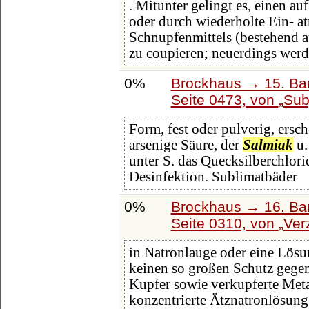
. Mitunter gelingt es, einen a
oder durch wiederholte Ein- 
Schnupfenmittels (bestehend a
zu coupieren; neuerdings wer
0%
Brockhaus → 15. Ban
Seite 0473, von
Sub
Form, fest oder pulverig, ersc
arsenige Säure, der
Salmiak
u.
unter S. das Quecksilberchlorid 
Desinfektion. Sublimatbäder
0%
Brockhaus → 16. Ban
Seite 0310, von
Ver
in Natronlauge oder eine Lös
keinen so großen Schutz gegen
Kupfer sowie verkupferte Meta
konzentrierte Ätznatronlösun