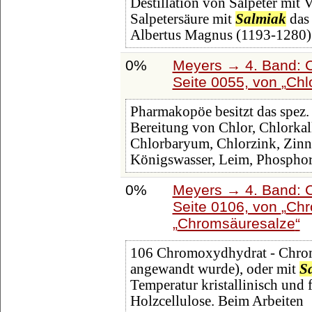
Destillation von Salpeter mit V
Salpetersäure mit
Salmiak
das 
Albertus Magnus (1193-1280) 
0%
Meyers → 4. Band: C
Seite 0055, von
Chl
Pharmakopöe besitzt das spez.
Bereitung von Chlor, Chlorkal
Chlorbaryum, Chlorzink, Zinns
Königswasser, Leim, Phosphor
0%
Meyers → 4. Band: C
Seite 0106, von
Chr
Chromsäuresalze
106 Chromoxydhydrat - Chroms
angewandt wurde), oder mit
S
Temperatur kristallinisch und f
Holzcellulose. Beim Arbeiten