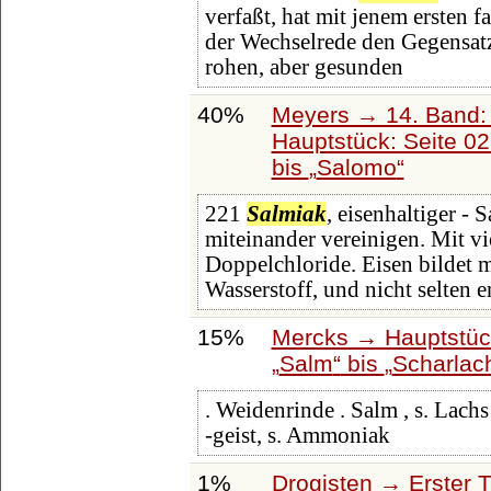
verfaßt, hat mit jenem ersten fa
der Wechselrede den Gegensat
rohen, aber gesunden
40%
Meyers → 14. Band:
Hauptstück: Seite 0
bis
Salomo
221
Salmiak
, eisenhaltiger - 
miteinander vereinigen. Mit vi
Doppelchloride. Eisen bildet 
Wasserstoff, und nicht selten e
15%
Mercks → Hauptstück
Salm
bis
Scharlac
. Weidenrinde . Salm , s. Lachs
-geist, s. Ammoniak
1%
Drogisten → Erster 