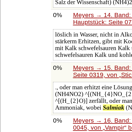
Salz der Wissenschaft) (NH
0%
Meyers → 14. Band:
Hauptstück: Seite 0
löslich in Wasser, nicht in Alko
stärkerm Erhitzen, gibt mit K
mit Kalk schwefelsauren Kal
schwefelsauren Kalk und kohl
0%
Meyers → 15. Band: 
Seite 0319, von
Sti
., oder man erhitzt eine Lösu
(NH4NO2) ^[(NH_{4}NO_{2})],
^[(H_{2}O)] zerfällt, oder man 
Ammoniak, wobei
Salmiak
(N
0%
Meyers → 16. Band: 
0045, von
Vampir
b