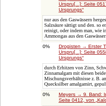
Urspru[...]: Seite 05
Ursprungs
nur aus den Gaswässern hergest
Salzsäure sättigt und den. so 
reinigt, oder indem man, wie i
Ammongas aus den Gaswässer
0%
Drogisten → Erster 
Urspru[...]: Seite 05
Ursprungs
durch Erhitzen von Zinn, Sch
Zinnamalgam mit diesen beiden
Mischungsverhältnisse z. B. a
Quecksilber amalgamirt, gepul
0%
Meyers → 9. Band: I
Seite 0412, von
Kalo