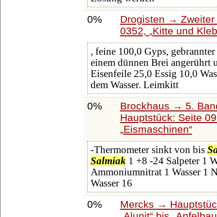
0%
Drogisten → Zweiter 
0352,
Kitte und Kleb
, feine 100,0 Gyps, gebrannte
einem dünnen Brei angerührt u
Eisenfeile 25,0 Essig 10,0 Was
dem Wasser. Leimkitt
0%
Brockhaus → 5. Band:
Hauptstück: Seite 0
Eismaschinen
-Thermometer sinkt von bis
S
Salmiak
1 +8 -24 Salpeter 1 W
Ammoniumnitrat 1 Wasser 1 Na
Wasser 16
0%
Mercks → Hauptstück
Alunit
bis
Apfelba