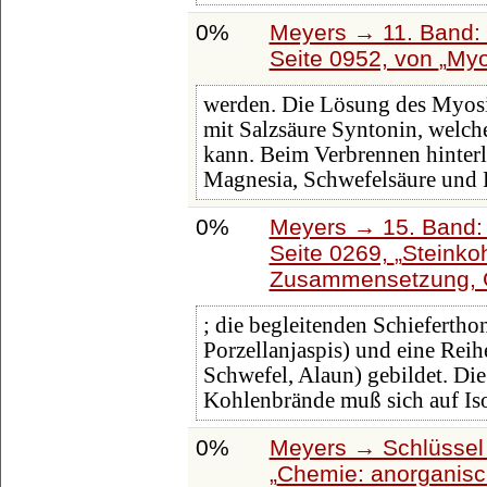
0%
Meyers → 11. Band: 
Seite 0952, von
Myo
werden. Die Lösung des Myos
mit Salzsäure Syntonin, welch
kann. Beim Verbrennen hinterlä
Magnesia, Schwefelsäure und
0%
Meyers → 15. Band: 
Seite 0269,
Steinko
Zusammensetzung, G
; die begleitenden Schiefertho
Porzellanjaspis) und eine Rei
Schwefel, Alaun) gebildet. D
Kohlenbrände muß sich auf Iso
0%
Meyers → Schlüssel 
Chemie: anorganis