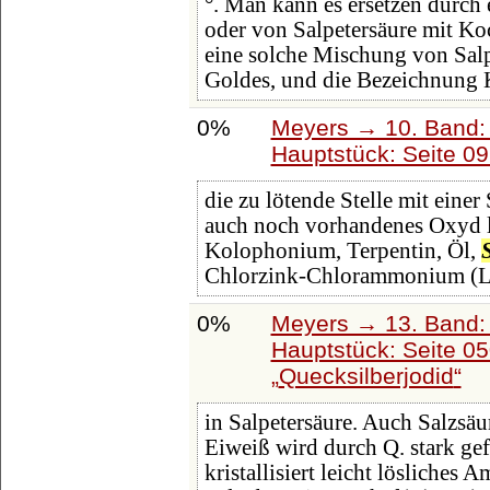
°. Man kann es ersetzen durch
oder von Salpetersäure mit Ko
eine solche Mischung von Sal
Goldes, und die Bezeichnung K
0%
Meyers → 10. Band:
Hauptstück: Seite 0
die zu lötende Stelle mit einer
auch noch vorhandenes Oxyd 
Kolophonium, Terpentin, Öl,
Chlorzink-Chlorammonium (Lö
0%
Meyers → 13. Band: 
Hauptstück: Seite 0
Quecksilberjodid
in Salpetersäure. Auch Salzsä
Eiweiß wird durch Q. stark ge
kristallisiert leicht lösliche