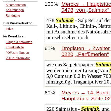
100%
Mercks → Hauptstüc
Autorennamen
0478, von
Salmiak
Abkürzungen
Rundgang
478
Salmiak
- Salpeter auf de
zum Künstlerlexikon
Kali-, Lithion-, Chinin-, Natr
Index
mit Ausnahme des Natronsalze
für Korrektoren
nur sehr selten noch
Fragen & Antworten
61%
Drogisten → Zweiter 
Korrekturhilfe
PDF zum Taggen
0220,
Parfümerien
PDF zur Korrektur
wie das Salpeterpapier.
Salmi
werden mit einer Lösung von
5,0 Cumarin 0,2 in Wasser 70
hinzugefügt Tragantpulver 20,
60%
Meyers → 14. Band:
Hauptstück: Seite 0
220 Salmasius -
Salmiak
. und