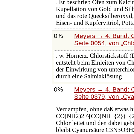
. Er beschrieb Öfen zum Kalcin
Kupellation von Gold und Silbe
und das rote Quecksilberoxyd,
Eisen- und Kupfervitriol, Pott
0%
Meyers → 4. Band: C
Seite 0054, von
Chl
. w. Hornerz. Chlorstickstoff
entsteht beim Einleiten von C
der Einwirkung von unterchlo
durch eine Salmiaklösung
0%
Meyers → 4. Band: C
Seite 0379, von
Cya
Verdampfen, ohne daß etwas h
CO(NH2)2 ^[CO(NH_{2})_{2}].
Chlor leitet und den dabei geb
bleibt Cyanursäure C3N3O3