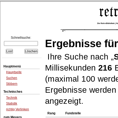
Die Retro-Bibliothek |
Schnellsuche:
Ergebnisse für
Ihre Suche nach
Millisekunden
216
E
Hauptmenü
Hauptseite
(maximal 100 werde
Suchen
Stöbern
Ergebnisse werden n
Technisches
Technik
angezeigt.
Statistik
richtig Verlinken
Rang
Fundstelle
zum Meyers