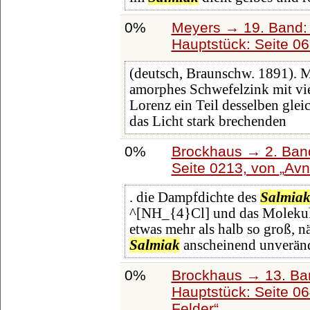
0%
Meyers → 19. Band: 
Hauptstück: Seite 0
(deutsch, Braunschw. 1891). M
amorphes Schwefelzink mit vi
Lorenz ein Teil desselben gle
das Licht stark brechenden
0%
Brockhaus → 2. Band
Seite 0213, von
Avn
. die Dampfdichte des
Salmiak
^[NH_{4}Cl] und das Molekula
etwas mehr als halb so groß, 
Salmiak
anscheinend unveränd
0%
Brockhaus → 13. Ban
Hauptstück: Seite 0
Felder