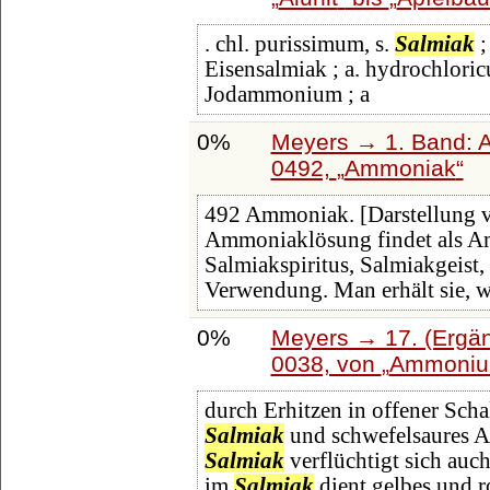
. chl. purissimum, s.
Salmiak
;
Eisensalmiak ; a. hydrochloric
Jodammonium ; a
0%
Meyers → 1. Band: A 
0492,
Ammoniak
492 Ammoniak. [Darstellung v
Ammoniaklösung findet als A
Salmiakspiritus, Salmiakgeist,
Verwendung. Man erhält sie,
0%
Meyers → 17. (Ergän
0038, von
Ammoniu
durch Erhitzen in offener Sch
Salmiak
und schwefelsaures 
Salmiak
verflüchtigt sich auc
im
Salmiak
dient gelbes und r