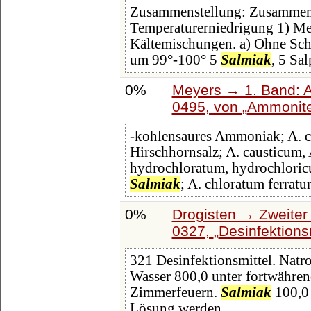
Zusammenstellung: Zusammen
Temperaturerniedrigung 1) Met
Kältemischungen. a) Ohne Sch
um 99°-100° 5
Salmiak
, 5 Sa
0%
Meyers → 1. Band: A 
0495, von
Ammonite
-kohlensaures Ammoniak; A. 
Hirschhornsalz; A. causticum,
hydrochloratum, hydrochlori
Salmiak
; A. chloratum ferrat
0%
Drogisten → Zweiter 
0327,
Desinfektions
321 Desinfektionsmittel. Natro
Wasser 800,0 unter fortwähr
Zimmerfeuern.
Salmiak
100,0 
Lösung werden