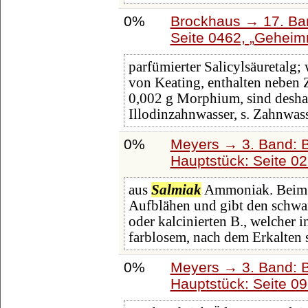
0%
Brockhaus → 17. Ba
Seite 0462,
Geheimm
parfümierter Salicylsäuretalg;
von Keating, enthalten neben 
0,002 g Morphium, sind deshal
Illodinzahnwasser, s. Zahnwasse
0%
Meyers → 3. Band: B
Hauptstück: Seite 0
aus
Salmiak
Ammoniak. Beim E
Aufblähen und gibt den schwa
oder kalcinierten B., welcher 
farblosem, nach dem Erkalten
0%
Meyers → 3. Band: B
Hauptstück: Seite 0