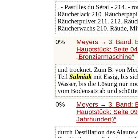
. - Pastilles du Sérail- 214. - r
Räucherlack 210. Räucherpapie
Räucherpulver 211. 212. Räuch
Räucherwachs 210. Räude, Mit
0%
Meyers → 3. Band: B
Hauptstück: Seite 0
Bronziermaschine
und trocknet. Zum B. von Med
Teil
Salmiak
mit Essig, bis si
Wasser, bis die Lösung nur noc
vom Bodensatz ab und schüttet
0%
Meyers → 3. Band: B
Hauptstück: Seite 0
Jahrhundert)
durch Destillation des Alauns