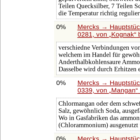
Teilen Quecksilber, 7 Teilen S
die Temperatur richtig regulier
0%
Mercks → Hauptstüc
0281, von
Kognak
verschiedne Verbindungen vo
welchem im Handel für gewöhn
Anderthalbkohlensaure Ammo
Dasselbe wird durch Erhitzen
0%
Mercks → Hauptstüc
0339, von
Mangan
Chlormangan oder dem schwefe
Salz, gewöhnlich Soda, ausgef
Wo in Gasfabriken das ammoni
(Chlorammonium) ausgenutzt w
0%
Mercks → Hauptstüc