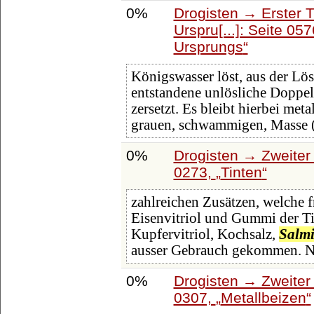
0%
Drogisten → Erster 
Urspru[...]: Seite 05
Ursprungs
Königswasser löst, aus der Lö
entstandene unlösliche Doppel
zersetzt. Es bleibt hierbei met
grauen, schwammigen, Masse
0%
Drogisten → Zweiter 
0273,
Tinten
zahlreichen Zusätzen, welche 
Eisenvitriol und Gummi der Ti
Kupfervitriol, Kochsalz,
Salm
ausser Gebrauch gekommen. Nu
0%
Drogisten → Zweiter 
0307,
Metallbeizen