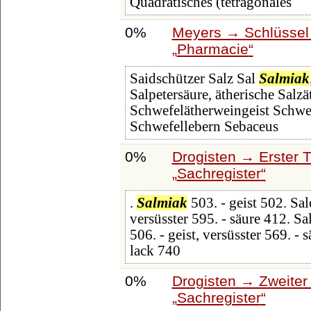
Quadratisches (tetragonales
0%
Meyers → Schlüssel 
Pharmacie
Saidschützer Salz Sal
Salmiak
Salpetersäure, ätherische Salz
Schwefelätherweingeist Schwef
Schwefellebern Sebaceus
0%
Drogisten → Erster T
Sachregister
.
Salmiak
503. - geist 502. Salo
versüsster 595. - säure 412. Sa
506. - geist, versüsster 569. -
lack 740
0%
Drogisten → Zweiter 
Sachregister