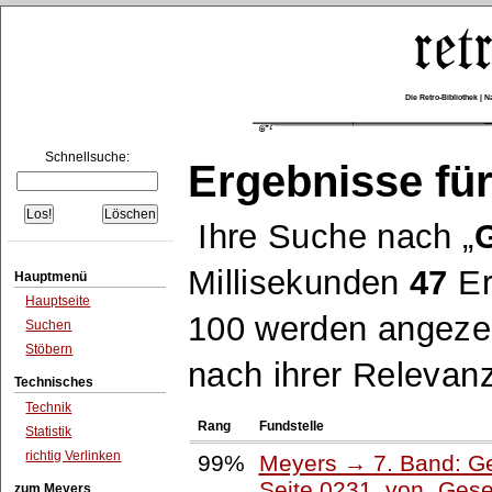
Die Retro-Bibliothek |
Schnellsuche:
Ergebnisse für
Ihre Suche nach
Millisekunden
47
Er
Hauptmenü
Hauptseite
100 werden angezei
Suchen
Stöbern
nach ihrer Relevanz
Technisches
Technik
Rang
Fundstelle
Statistik
richtig Verlinken
99%
Meyers → 7. Band: Ge
Seite 0231, von
Gese
zum Meyers