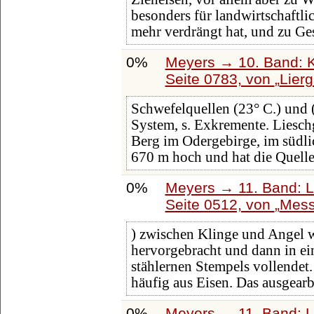
besonders für landwirtschaftl
mehr verdrängt hat, und zu Ge
0%
Meyers → 10. Band: K
Seite 0783, von
Lier
Schwefelquellen (23° C.) und
System, s. Exkremente. Lieschg
Berg im Odergebirge, im südli
670 m hoch und hat die Quell
0%
Meyers → 11. Band: L
Seite 0512, von
Mess
) zwischen Klinge und Angel 
hervorgebracht und dann in ei
stählernen Stempels vollendet
häufig aus Eisen. Das ausgear
0%
Meyers → 11. Band: L