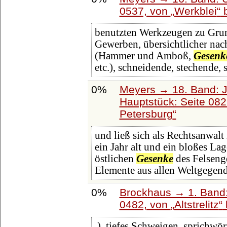
0537, von
Werkblei
b
benutzten Werkzeugen zu Grund
Gewerben, übersichtlicher nac
(Hammer und Amboß,
Gesenk
etc.), schneidende, stechende,
0%
Meyers → 18. Band: J
Hauptstück: Seite 08
Petersburg
und ließ sich als Rechtsanwalt
ein Jahr alt und ein bloßes L
östlichen
Gesenke
des Felsenge
Elemente aus allen Weltgegen
0%
Brockhaus → 1. Band:
0482, von
Altstrelitz
.), tiefes Schweigen, sprichwö