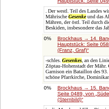
Hauptstück: Seite 04
. Der westl. Teil des Landes w
Mährische
Gesenke
und das Al
Mähren, der östl. Teil durch 
Beskiden, insbesondere das J
0%
Brockhaus → 14. Ban
Hauptstück: Seite 05
(Franz, Graf)
-schles.
Gesenkes
, an den Lin
Zöptau-Hohenstadt der Mähr. G
Garnison ein Bataillon des 93.
schöne Pfarrkirche, Dominika
0%
Brockhaus → 15. Band
Seite 0489, von
Süde
(Sternbild)