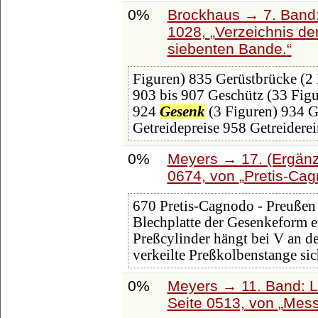
0%
Brockhaus → 7. Band: 
1028,
Verzeichnis de
siebenten Bande.
Figuren) 835 Gerüstbrücke (2
903 bis 907 Geschütz (33 Fig
924
Gesenk
(3 Figuren) 934 G
Getreidepreise 958 Getreidere
0%
Meyers → 17. (Ergänz
0674, von
Pretis-Ca
670 Pretis-Cagnodo - Preußen
Blechplatte der Gesenkeform 
Preßcylinder hängt bei V an de
verkeilte Preßkolbenstange sic
0%
Meyers → 11. Band: L
Seite 0513, von
Mess