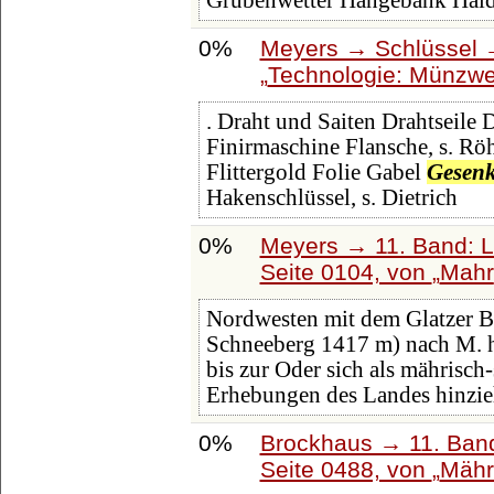
Grubenwetter Hängebank Hal
0%
Meyers → Schlüssel →
Technologie: Münzwe
. Draht und Saiten Drahtseile D
Finirmaschine Flansche, s. Röh
Flittergold Folie Gabel
Gesen
Hakenschlüssel, s. Dietrich
0%
Meyers → 11. Band: L
Seite 0104, von
Mahr
Nordwesten mit dem Glatzer Be
Schneeberg 1417 m) nach M. h
bis zur Oder sich als mährisch
Erhebungen des Landes hinzie
0%
Brockhaus → 11. Band
Seite 0488, von
Mähr