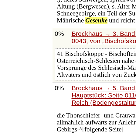
Altung (Bergwesen), s. Alter M
Schneegebirge, ein Teil der Su
Mährische
Gesenke
und reicht
0%
Brockhaus → 3. Band: 
0043, von
Bischofsk
41 Bischofskoppe - Bischoftei
Österreichisch-Schlesien nahe 
Vorsprunge des Schlesisch-M
Altvaters und östlich von Zuc
0%
Brockhaus → 5. Band: 
Hauptstück: Seite 01
Reich (Bodengestaltu
die Thonschiefer- und Grauw
allmählich aufwärts zur Anlehn
Gebirgs-^[folgende Seite]