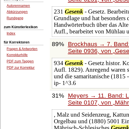
Autorennamen
231
Gesenk
- Gesetz. Bearbeit
Abkürzungen
Grundlage und hat besonders 
Rundgang
Handwörterbuch über das Alte 
zum Künstlerlexikon
Aufl., bearbeitet von Mühlau 
Index
für Korrektoren
89%
Brockhaus → 7. Band:
Fragen & Antworten
Seite 0936, von
Gese
Korrekturhilfe
PDF zum Taggen
934
Gesenk
- Gesetz histor. K
PDF zur Korrektur
Aufl. 1829). Anregend waren s
und die samaritanische (1815 -
ip- 1^3.6
31%
Meyers → 11. Band: L
Seite 0107, von
Mähr
, Malz und Seidenzeug, Kattun
Orgelbau und (1880) 5001 Einw
Mährisch-Schlesisches
Gesenk