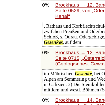
0%
Brockhaus → 12. Band
Seite 0529, von
Oder
Kanal
, Rathaus und Korbflechtschule
zwifchen Preußen und Oderbruch
Schloß, s. Odrau. Odergebirge,
Gesenkes
, auf dem
0%
Brockhaus → 12. Band
Seite 0715,
Österrei
(Geologisches. Gewäs
im Mährischen
Gesenke
, bei 
Alpen am Semmering und Wech
in Galizien. 3) Die Steinkohle
mittlern und westl. Böhmen (S
0%
Brockhaus → 14. Ban