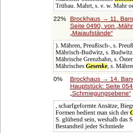
Trübau. Mahrt, s. v. w. Mahr o
22%
Brockhaus → 11. Band
Seite 0490, von
Mähr
Maiaufstände
). Mähren, Preußisch-, s. Pre
Mährisch-Budwitz, s. Budwitz.
Mährische Grenzbahn, s. Öster
Mährisches
Gesenke
, s. Mähre
0%
Brockhaus → 14. Ban
Hauptstück: Seite 05
Schmiegungsebene
, scharfgeformte Ansätze, Biegu
Formen bedient man sich der
S. glühend sein, weshalb das S
Bestandteil jeder Schmiede