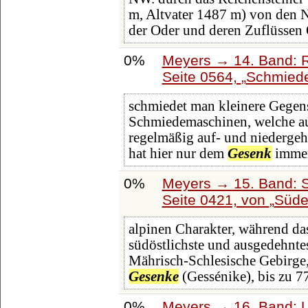
m, Altvater 1487 m) von den 
der Oder und deren Zuflüssen
0%
Meyers → 14. Band: 
Seite 0564,
Schmiede
schmiedet man kleinere Gegens
Schmiedemaschinen, welche au
regelmäßig auf- und niedergeh
hat hier nur dem
Gesenk
immer
0%
Meyers → 15. Band: S
Seite 0421, von
Süd
alpinen Charakter, während das
südöstlichste und ausgedehntes
Mährisch-Schlesische Gebirge
Gesenke
(Gessénike), bis zu 
0%
Meyers → 16. Band: U