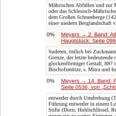
Mährischen Abfällen und zur 
oder das Schlesisch-Mährische
dem Großen Schneeberge (142
einer niedern Berglandschaft 
0%
Meyers → 2. Band: Atla
Hauptstück: Seite 09
Sudeten, östlich bei Zuckmante
Grenze, der letzte bedeutende
glockenförmiger Gestalt, 887 
Bischofsmütze, s. Mitra und In
0%
Meyers → 14. Band: 
Seite 0536, von
Schl
entweder durch Umdrehung (To
Führung entweder in einem Lo
Stifte (Dorn; Hohlschlüssel, R
gegen ein zu weites Eintreten,