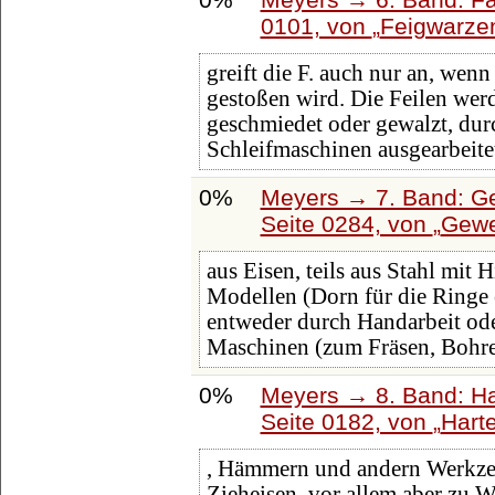
0101, von
Feigwarze
greift die F. auch nur an, wenn
gestoßen wird. Die Feilen wer
geschmiedet oder gewalzt, dur
Schleifmaschinen ausgearbeit
0%
Meyers → 7. Band: Ge
Seite 0284, von
Gewe
aus Eisen, teils aus Stahl mit 
Modellen (Dorn für die Ringe 
entweder durch Handarbeit od
Maschinen (zum Fräsen, Bohren
0%
Meyers → 8. Band: Hai
Seite 0182, von
Hart
, Hämmern und andern Werkz
Zieheisen, vor allem aber zu W