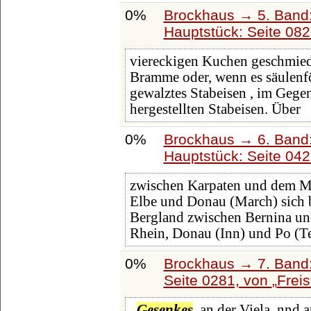
0%
Brockhaus → 5. Band: 
Hauptstück: Seite 08
viereckigen Kuchen geschmiede
Bramme oder, wenn es säulenfö
gewalztes Stabeisen , im Geg
hergestellten Stabeisen. Über
0%
Brockhaus → 6. Band:
Hauptstück: Seite 04
zwischen Karpaten und dem 
Elbe und Donau (March) sich b
Bergland zwischen Bernina un
Rhein, Donau (Inn) und Po (T
0%
Brockhaus → 7. Band:
Seite 0281, von
Freis
.
Gesenkes
, an der Viela, nnd