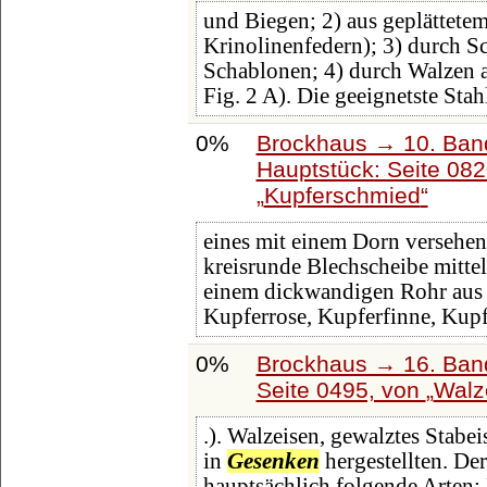
und Biegen; 2) aus geplättetem
Krinolinenfedern); 3) durch 
Schablonen; 4) durch Walzen 
Fig. 2 A). Die geeignetste Sta
0%
Brockhaus → 10. Band
Hauptstück: Seite 08
Kupferschmied
eines mit einem Dorn versehen
kreisrunde Blechscheibe mittel
einem dickwandigen Rohr aus u
Kupferrose, Kupferfinne, Kup
0%
Brockhaus → 16. Band
Seite 0495, von
Walz
.). Walzeisen, gewalztes Stab
in
Gesenken
hergestellten. De
hauptsächlich folgende Arten: