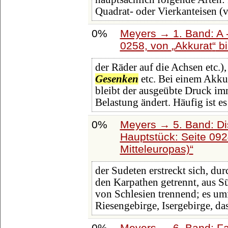
Quadrat- oder Vierkanteisen (
0%
Meyers → 1. Band: A -
0258, von
Akkurat
b
der Räder auf die Achsen etc.
Gesenken
etc. Bei einem Akku
bleibt der ausgeübte Druck im
Belastung ändert. Häufig ist es
0%
Meyers → 5. Band: Dis
Hauptstück: Seite 09
Mitteleuropas)
der Sudeten erstreckt sich, du
den Karpathen getrennt, aus S
von Schlesien trennend; es u
Riesengebirge, Isergebirge, d
0%
Meyers → 6. Band: Fai