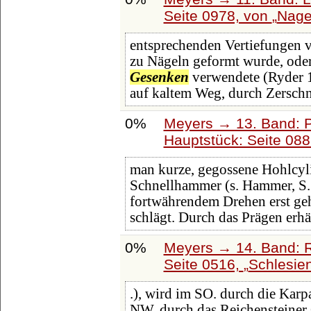
Seite 0978, von
Nage
entsprechenden Vertiefungen v
zu Nägeln geformt wurde, od
Gesenken
verwendete (Ryder 1
auf kaltem Weg, durch Zersch
0%
Meyers → 13. Band: P
Hauptstück: Seite 08
man kurze, gegossene Hohlcyl
Schnellhammer (s. Hammer, S.
fortwährendem Drehen erst gehö
schlägt. Durch das Prägen erh
0%
Meyers → 14. Band: 
Seite 0516,
Schlesien
.), wird im SO. durch die Kar
NW. durch das Reichensteiner