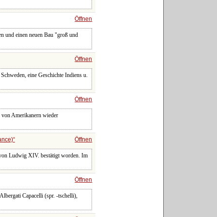
Öffnen
ßen und einen neuen Bau "groß und
Öffnen
n Schweden, eine Geschichte Indiens u.
Öffnen
s von Amerikanern wieder
ance)
Öffnen
on Ludwig XIV. bestätigt worden. Im
Öffnen
bergati Capacelli (spr. -tschelli),