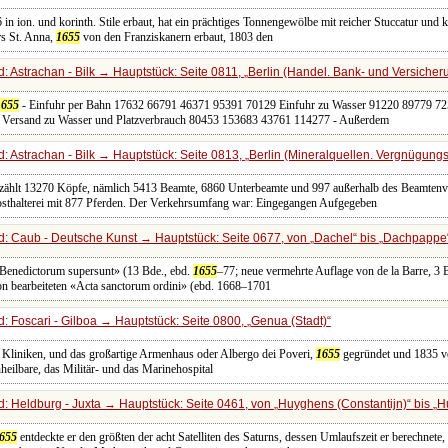
in ion. und korinth. Stile erbaut, hat ein prächtiges Tonnengewölbe mit reicher Stuccatur und 
rs St. Anna,
1655
von den Franziskanern erbaut, 1803 den
: Astrachan - Bilk → Hauptstück: Seite 0811,
Berlin (Handel. Bank- und Versiche
1655
- Einfuhr per Bahn 17632 66791 46371 95391 70129 Einfuhr zu Wasser 91220 89779 7
Versand zu Wasser und Platzverbrauch 80453 153683 43761 114277 - Außerdem
: Astrachan - Bilk → Hauptstück: Seite 0813,
Berlin (Mineralquellen. Vergnügun
 zählt 13270 Köpfe, nämlich 5413 Beamte, 6860 Unterbeamte und 997 außerhalb des Beamtenve
osthalterei mit 877 Pferden. Der Verkehrsumfang war: Eingegangen Aufgegeben
: Caub - Deutsche Kunst → Hauptstück: Seite 0677, von
Dachel
bis
Dachpappe
e Benedictorum supersunt» (13 Bde., ebd.
1655
–77; neue vermehrte Auflage von de la Barre, 3
on bearbeiteten «Acta sanctorum ordini» (ebd. 1668–1701
: Foscari - Gilboa → Hauptstück: Seite 0800,
Genua (Stadt)
 Kliniken, und das großartige Armenhaus oder Albergo dei Poveri,
1655
gegründet und 1835 ve
heilbare, das Militär- und das Marinehospital
: Heldburg - Juxta → Hauptstück: Seite 0461, von
Huyghens (Constantijn)
bis
H
655
entdeckte er den größten der acht Satelliten des Saturns, dessen Umlaufszeit er berechnet