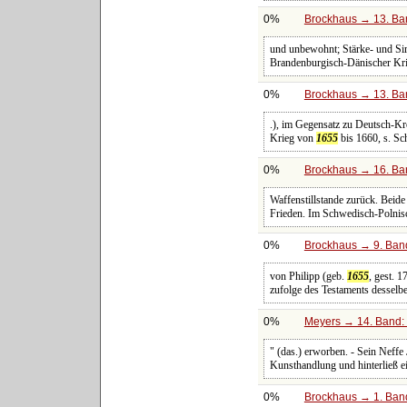
0%
Brockhaus → 13. Ban
und unbewohnt; Stärke- und Sir
Brandenburgisch-Dänischer Kr
0%
Brockhaus → 13. Ban
.), im Gegensatz zu Deutsch-Kro
Krieg von
1655
bis 1660, s. S
0%
Brockhaus → 16. Ban
Waffenstillstande zurück. Beid
Frieden. Im Schwedisch-Polni
0%
Brockhaus → 9. Band
von Philipp (geb.
1655
, gest. 
zufolge des Testaments desselb
0%
Meyers → 14. Band: 
" (das.) erworben. - Sein Neffe
Kunsthandlung und hinterließ e
0%
Brockhaus → 1. Band