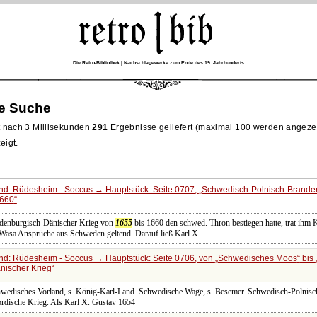
Die Retro-Bibliothek | Nachschlagewerke zum Ende des 19. Jahrhunderts
re Suche
 nach 3 Millisekunden
291
Ergebnisse geliefert (maximal 100 werden angeze
eigt.
nd: Rüdesheim - Soccus → Hauptstück: Seite 0707,
Schwedisch-Polnisch-Brande
1660
denburgisch-Dänischer Krieg von
1655
bis 1660 den schwed. Thron bestiegen hatte, trat ihm 
r Wasa Ansprüche aus Schweden geltend. Darauf ließ Karl X
nd: Rüdesheim - Soccus → Hauptstück: Seite 0706, von
Schwedisches Moos
bis
nischer Krieg
chwedisches Vorland, s. König-Karl-Land. Schwedische Wage, s. Besemer. Schwedisch-Polnis
ordische Krieg. Als Karl X. Gustav 1654