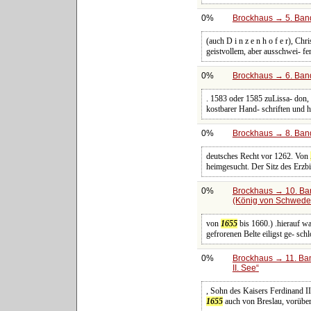
0%
Brockhaus → 5. Band:
(auch D i n z e n h o f e r), Ch
geistvollem, aber ausschwei- fen
0%
Brockhaus → 6. Band
. 1583 oder 1585 zuLissa- don,
kostbarer Hand- schriften und h
0%
Brockhaus → 8. Band
deutsches Recht vor 1262. Von
heimgesucht. Der Sitz des Erzbis
0%
Brockhaus → 10. Ban
(König von Schwede
von
1655
bis 1660.) .hierauf w
gefrorenen Belte eiligst ge- sc
0%
Brockhaus → 11. Ban
II. See
, Sohn des Kaisers Ferdinand II
1655
auch von Breslau, vorübe