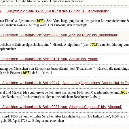
umgeben ist. Um die Mathematik und Geometrie machte er sich
 → Hauptstück: Seite 0672,
Die Kunst des 17. und 18. Jahrhunderts
ichen Ehren" aufgenommen (
1655
). Sein Vorschlag, ging dahin, den ganzen Louvre niederzurei
 des "größten Königs" würdig wäre. Der Entwurf, den er vorlegte
- Atlantiden → Hauptstück: Seite 0028, von
Abel de Pujol
bis
Abendmahl
 beliebteste Universalgeschichte, eine " Historia Antipodum " (das.
1655
), eine Schilderung vo
Kupferstichen
- Atlantiden → Hauptstück: Seite 0101, von
Adalia
bis
Adam
ammung der Menschen von Einem Paar bezweifelnd, von "Koadamiten", während die neuerding
 de la Peyrère (
1655
), daß 1 . Mos. 1
- Atlantiden → Hauptstück: Seite 0247,
Akademie (Allgemeines. Das Institut de Fr
uerei und Malerei (de sculpture et de peinture) war schon 1648 von Mazarin errichtet und
1655
v
. der Baukunst (d'architecture), zu deren persönlichem Beschützer Ludwig
- Atlantiden → Hauptstück: Seite 0287, von
Albergati Capacelli
bis
Alberoni
sterd. 1850-52) und einzelne Schriften über kirchliche Kunst ("De heilige linie", 1858, u. a.). Al
r, geb. 29. April 1728 zu Bologna aus einer alten