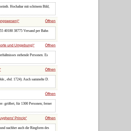
korinth. Hochaltar mit schönem Bild;
rungswesen)
Öffnen
255 40180 38775 Versand per Bahn
gsorte und Umgebung)
Öffnen
rhältnisses stehende Personen. Es
Öffnen
 Bde., ebd. 1724). Auch sammelte D.
Öffnen
r- größert, für 1300 Personen; ferner
uyghens' Princip
Öffnen
e, und nachher auch die Ringform des