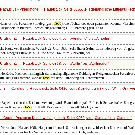
Nathusius - Phlegmone → Hauptstück: Seite 0156,
Niederländische Litteratur (sch
 Heinsius, der bekannte Philolog (gest.
1655
); die Töchter des oben genannten Roemer Visscher
e besonders in kleinern Poesien ausgezeichnet; G. A. Bredero (gest. 1618
Uralsk - Zz → Hauptstück: Seite 0074, von
Vendôme
bis
Venedig
che Flotte vor Barcelona. V. starb 22. Okt. 1665. Sein älterer Sohn, Louis, Herzog von V., geb.
n den Kriegen Ludwigs XIII. und ward 1649 zum Vizekönig des
Uralsk - Zz → Hauptstück: Seite 0368, von
Wallis
bis
Wallmoden
ende Rolle. Nachdem anfänglich der Landtag allgemeine Duldung in Religionssachen beschlosse
ahrh. Religionskämpfe, welche
1655
mit der Austreibung der Reformierten
 Bill - Catulus → Hauptstück: Seite 0420, von
Brandenburg (Friedr. Wilh., Graf vo
er Regel mit dem des Eridanus vereinigt wird. Brandenburgisch-Polnisch-Schwedischer Krieg 
ischer Krieg von
1655
bis 1660. Brandenburg-Schwedt (Markgrafen
: Caub - Deutsche Kunst → Hauptstück: Seite 0363, von
Claudia
bis
Claudier
 Verstoßung Hagars 1668, Hagar und Ismael. Um sich gegen die zahlreichen Kopien und Nach
er Gemälde oder leichte Sepiakopien nach ihnen in ein Buch, welches