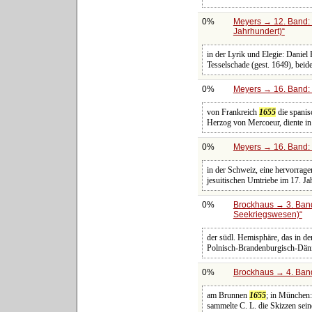
0%
Meyers → 12. Band: 
Jahrhundert)
in der Lyrik und Elegie: Daniel
Tesselschade (gest. 1649), beid
0%
Meyers → 16. Band: 
von Frankreich
1655
die spanis
Herzog von Mercoeur, diente i
0%
Meyers → 16. Band: 
in der Schweiz, eine hervorrag
jesuitischen Umtriebe im 17. J
0%
Brockhaus → 3. Band:
Seekriegswesen)
der südl. Hemisphäre, das in d
Polnisch-Brandenburgisch-Dän
0%
Brockhaus → 4. Band
am Brunnen
1655
; in München:
sammelte C. L. die Skizzen sein