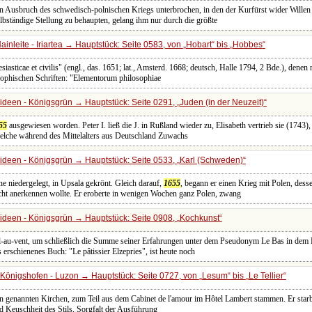
n Ausbruch des schwedisch-polnischen Kriegs unterbrochen, in den der Kurfürst wider Willen
lbständige Stellung zu behaupten, gelang ihm nur durch die größte
inleite - Iriartea → Hauptstück: Seite 0583, von
Hobart
bis
Hobbes
clesiasticae et civilis" (engl., das. 1651; lat., Amsterd. 1668; deutsch, Halle 1794, 2 Bde.), denen
sophischen Schriften: "Elementorum philosophiae
rideen - Königsgrün → Hauptstück: Seite 0291,
Juden (in der Neuzeit)
55
ausgewiesen worden. Peter I. ließ die J. in Rußland wieder zu, Elisabeth vertrieb sie (1743), 
welche während des Mittelalters aus Deutschland Zuwachs
rideen - Königsgrün → Hauptstück: Seite 0533,
Karl (Schweden)
ne niedergelegt, in Upsala gekrönt. Gleich darauf,
1655
, begann er einen Krieg mit Polen, de
ht anerkennen wollte. Er eroberte in wenigen Wochen ganz Polen, zwang
rideen - Königsgrün → Hauptstück: Seite 0908,
Kochkunst
l-au-vent, um schließlich die Summe seiner Erfahrungen unter dem Pseudonym Le Bas in dem Bu
s erschienenes Buch: "Le pâtissier Elzepries", ist heute noch
Königshofen - Luzon → Hauptstück: Seite 0727, von
Lesum
bis
Le Tellier
ben genannten Kirchen, zum Teil aus dem Cabinet de l'amour im Hôtel Lambert stammen. Er star
d Keuschheit des Stils, Sorgfalt der Ausführung