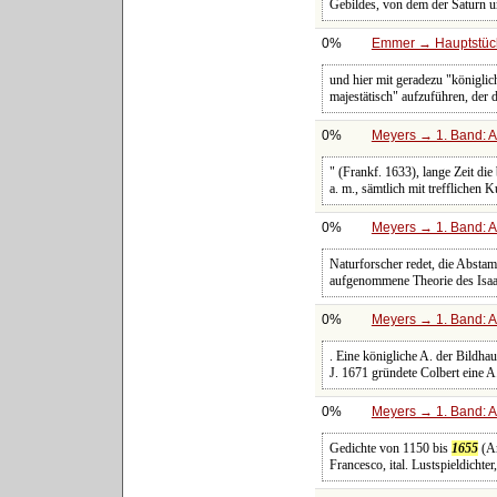
Gebildes, von dem der Saturn 
0%
Emmer → Hauptstück
und hier mit geradezu "königl
majestätisch" aufzuführen, der
0%
Meyers → 1. Band: A 
" (Frankf. 1633), lange Zeit die
a. m., sämtlich mit trefflichen 
0%
Meyers → 1. Band: A 
Naturforscher redet, die Abst
aufgenommene Theorie des Isaak
0%
Meyers → 1. Band: A 
. Eine königliche A. der Bildha
J. 1671 gründete Colbert eine A
0%
Meyers → 1. Band: A 
Gedichte von 1150 bis
1655
(Am
Francesco, ital. Lustspieldichte