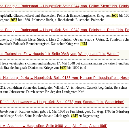
d: Perugia - Rudersport → Hauptstück: Seite 0244, von
Pollux (Stern)
bis
Polnis
upfabrik, Glasschleiferei und Brauereien. Polnisch-Brandenburgischer Krieg von
1655
bis 165
ieg von
1655
bis 1660. Polnische Bank, s. Reichsbank, Russische. Polnische
d: Perugia - Rudersport → Hauptstück: Seite 0248, von
Polnisches Recht
bis
Po
ne (s. d.). Polnisch-Lissa, Stadt, s. Lissa 2. Polnisch-Ostrau, Stadt, s. Ostrau 2. Polnisch-
chwedisch-Polnisch-Brandenburgisch-Dänischer Krieg von
1655
d: Turkestan - Zz → Hauptstück: Seite 0848, von
Wrangelland
bis
Wrede
e Heere vereinigten sich nun und schlugen 17. Mai 1648 bei Zusmarshausen die kaiserl. und ba
sch-Brandenburgisch-Dänischen Kriege von
1655
bis 1660 (s. d
: Heldburg - Juxta → Hauptstück: Seite 0133, von
Hessen-Philippsthal
bis
Hess
1721), dem dritten Sohne des Landgrafen Wilhelm Ⅵ. (s. Hessen-Cassel), begründet. Bei seines 
en eine Jahresrente. Durch seinen Bruder, den Landgrafen Karl
Rüböl - Sodawasser → Hauptstück: Seite 0273, von
Sandrart
bis
Sandsteine
 Jakob von S., Kupferstecher, geb. 31. Mai 1630 zu Frankfurt, gest. 16. Aug. 1708 in Nürnberg
ine Menge Stiche. Seine Kinder Johann Jakob (geb.
1655
zu Regensburg
: A - Astrabad → Hauptstück: Seite 0480, von
Altorf
bis
Altranstädt