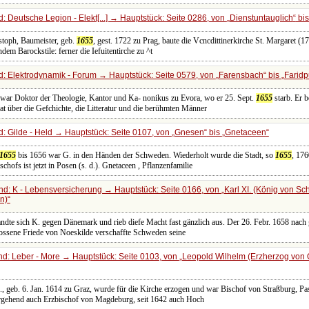
 Deutsche Legion - Elekt[...] → Hauptstück: Seite 0286, von
Dienstuntauglich
bi
ristoph, Baumeister, geb.
1655
, gest. 1722 zu Prag, baute die Vcncdittinerkirche St. Margaret (
dem Barockstile: ferner die Iefuitentirche zu ^t
: Elektrodynamik - Forum → Hauptstück: Seite 0579, von
Farensbach
bis
Faridp
 war Doktor der Theologie, Kantor und Ka- nonikus zu Evora, wo er 25. Sept.
1655
starb. Er b
at über die Gefchichte, die Litteratur und die berühmten Männer
: Gilde - Held → Hauptstück: Seite 0107, von
Gnesen
bis
Gnetaceen
1655
bis 1656 war G. in den Händen der Schweden. Wiederholt wurde die Stadt, so
1655
, 17
chofs ist jetzt in Posen (s. d.). Gnetaceen , Pflanzenfamilie
d: K - Lebensversicherung → Hauptstück: Seite 0166, von
Karl XI. (König von S
n)
andte sich K. gegen Dänemark und rieb diefe Macht fast gänzlich aus. Der 26. Febr. 1658 nach 
hlossene Friede von Noeskilde verschaffte Schweden seine
d: Leber - More → Hauptstück: Seite 0103, von
Leopold Wilhelm (Erzherzog von Ö
., geb. 6. Jan. 1614 zu Graz, wurde für die Kirche erzogen und war Bischof von Straßburg, Pa
rgehend auch Erzbischof von Magdeburg, seit 1642 auch Hoch