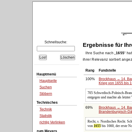
Schnellsuche:
Ergebnisse für Ih
Ihre Suche nach
1655
hat
ihrer Relevanz sortiert angez
Rang
Fundstelle
Hauptmenü
100%
Brockhaus → 14. Ba
Hauptseite
Krieg von 1655 bis 
Suchen
705 Schwedisch-Polnisch-Bran
Stöbern
entgegen und machte als letzte
Technisches
69%
Brockhaus → 14. Ba
Technik
Brandenburgisch-Dä
Statistik
Recht, s. Nordisches Recht. S
richtig Verlinken
von
1655
bis 1660, der erste N
zum Meyers