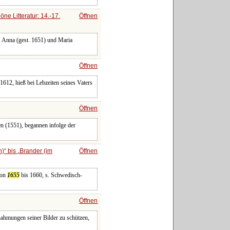
öne Litteratur: 14.-17.
Öffnen
, Anna (gest. 1651) und Maria
Öffnen
 1612, hieß bei Lebzeiten seines Vaters
Öffnen
n (1551), begannen infolge der
n)
bis
Brander (im
Öffnen
von
1655
bis 1660, s. Schwedisch-
Öffnen
ahmungen seiner Bilder zu schützen,