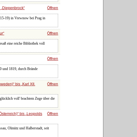
s
Diepenbrock
Öffnen
1715-19) in Vrewnow bei Prag in
ur
Öffnen
esaß eine reiche Bibliothek voll
Öffnen
60 und 1819, durch Brände
chweden)
bis
Karl XII.
Öffnen
glücklich voll' brachtem Znge über die
sterreich)
bis
Leopolds
Öffnen
ssau, Olmütz und Halberstadt, seit