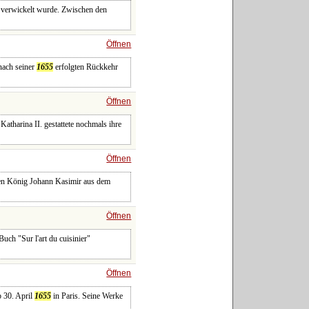
 verwickelt wurde. Zwischen den
Öffnen
 nach seiner
1655
erfolgten Rückkehr
Öffnen
Katharina II. gestattete nochmals ihre
Öffnen
ssen König Johann Kasimir aus dem
Öffnen
ch "Sur l'art du cuisinier"
Öffnen
b 30. April
1655
in Paris. Seine Werke