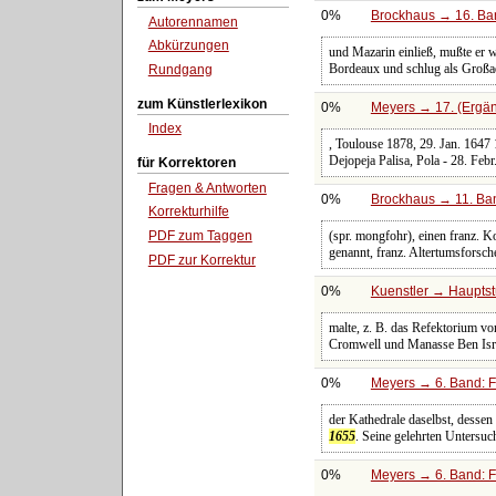
0%
Brockhaus → 16. Ban
Autorennamen
Abkürzungen
und Mazarin einließ, mußte er 
Bordeaux und schlug als Großa
Rundgang
zum Künstlerlexikon
0%
Meyers → 17. (Ergän
Index
, Toulouse 1878, 29. Jan. 1647 1
Dejopeja Palisa, Pola - 28. Feb
für Korrektoren
Fragen & Antworten
0%
Brockhaus → 11. Ban
Korrekturhilfe
PDF zum Taggen
(spr. mongfohr), einen franz. 
genannt, franz. Altertumsforsche
PDF zur Korrektur
0%
Kuenstler → Hauptst
malte, z. B. das Refektorium vo
Cromwell und Manasse Ben Israe
0%
Meyers → 6. Band: Fa
der Kathedrale daselbst, dessen
1655
. Seine gelehrten Untersuc
0%
Meyers → 6. Band: Fa