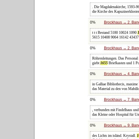
. Die Magdalenakirche, 1593-96 
die Kirche des Kapuzinerkloste
0%
Brockhaus → 2. Band
t t t Bestand 5180 10024 1090
5615 10408 9064 16142 43437 
0%
Brockhaus → 2. Band
Röhrenleitungen. Das Personal
giebt
1655
Briefkasten und 1 P
0%
Brockhaus → 4. Band
in Galliae Bibliothecis, maxim
das Material zu den von Mabill
0%
Brockhaus → 7. Band
, verbunden mit Findelhaus und
das Kleine oder Hospital für Un
0%
Brockhaus → 9. Band
des Lichts im isländ. Krystall.
1