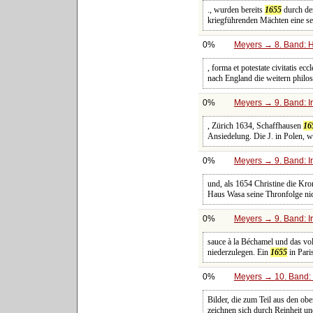
., wurden bereits
1655
durch de
kriegführenden Mächten eine se
0%
Meyers → 8. Band: Ha
, forma et potestate civitatis ec
nach England die weitern philo
0%
Meyers → 9. Band: I
, Zürich 1634, Schaffhausen
16
Ansiedelung. Die J. in Polen, 
0%
Meyers → 9. Band: I
und, als 1654 Christine die Kro
Haus Wasa seine Thronfolge nic
0%
Meyers → 9. Band: I
sauce à la Béchamel und das vo
niederzulegen. Ein
1655
in Pari
0%
Meyers → 10. Band: 
Bilder, die zum Teil aus den o
zeichnen sich durch Reinheit un