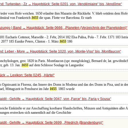
d: Turkestan - Zz → Hauptstück: Seite 0201, von
Vendémiaire
bis
Vendôme
wieder vom Hofe weichen. 1650 erlaubte ihm Mazarin die Rückkehr. V. blieb seitdem dem Hof
dmiiral von Frankreich
1655
die span. Flotte vor Barcelona. Er starb
zungs-) Band → Hauptstück: Seite 0666,
Planeten (Verzeichnis der Planetoiden)
81 Eucharis Cottenot, Marseille - 2. Febr, 2014 182 Elsa Palisa, Pola - 7. Febr. 1371 183 Istria
r. 2077 185 Eunike Peters, Clinton - 1. März
1655
186
d: Leber - More → Hauptstück: Seite 1020, von
Monte-Viso
bis
Montfaucon
Konchyliologen, gest. 1820 in Paris. Montfaucon (spr. mongfokóng), Bernard de, lat. gewöhnli
r, geb. 13. Jan.
1655
auf dem Schlosse Soulage in Languedoc
ück → Lexikon: Seite 0245,
Härtel
n Ognissanti in Florenz, das Innere des Doms in Modena und das des Doms in Pisa, und in den 
l, Mittagszeit in Penshurst im Jahr
1655
. 1865 wurde
idit - Gehilfe → Hauptstück: Seite 0047, von
Farce
bis
Faria y Sousa
 reiche Einkünfte er zur Anschaffung kostbarer Handschriften, Münzen und Antiquitäten aller A
hungen erstrecken sich namentlich auf die Geschichte
idit - Gehilfe → Hauptstück: Seite 0699,
Friedrich (Brandenburg)