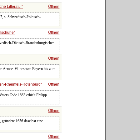
che Litteratur
Öffnen
7, s. Schwedisch-Polnisch-
lschuhe
Öffnen
Schwedisch-Dänisch-Brandenburgischer
Öffnen
yr. Armee. W. besetzte Bayern bis zum
en-Rheinfels-Rotenburg
Öffnen
Vaters Tode 1663 erhielt Philipp
Öffnen
, gründete 1656 daselbst eine
Öffnen