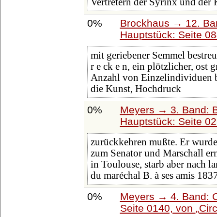
Vertretern der Syrinx und der 
0%
Brockhaus → 12. Ba
Hauptstück: Seite 0
mit geriebener Semmel bestreuen
r e ck e n, ein plötzlicher, ost
Anzahl von Einzelindividuen b
die Kunst, Hochdruck
0%
Meyers → 3. Band: B
Hauptstück: Seite 0
zurückkehren mußte. Er wurde
zum Senator und Marschall er
in Toulouse, starb aber nach l
du maréchal B. à ses amis 183
0%
Meyers → 4. Band: C
Seite 0140, von
Circ