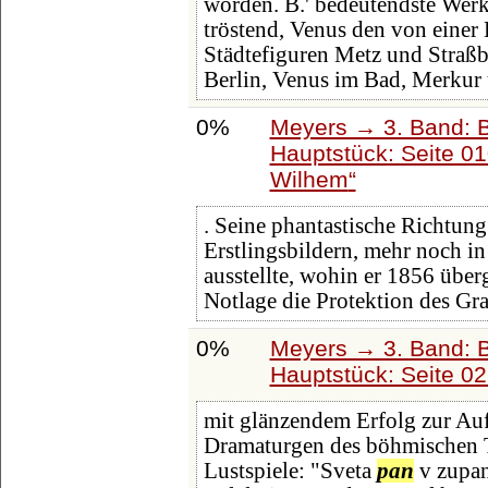
worden. B.' bedeutendste Werk
tröstend, Venus den von einer
Städtefiguren Metz und Straßb
Berlin, Venus im Bad, Merkur
0%
Meyers → 3. Band: B
Hauptstück: Seite 0
Wilhem
. Seine phantastische Richtung
Erstlingsbildern, mehr noch 
ausstellte, wohin er 1856 überge
Notlage die Protektion des Gr
0%
Meyers → 3. Band: B
Hauptstück: Seite 0
mit glänzendem Erfolg zur Au
Dramaturgen des böhmischen Th
Lustspiele: "Sveta
pan
v zupan