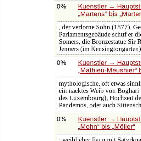
0%
Kuenstler → Hauptst
Martens
bis
Marter
, der verlorne Sohn (1877), G
Parlamentsgebäude schuf er di
Somers, die Bronzestatue Sir R
Jenners (im Kensingtongarten)
0%
Kuenstler → Hauptst
Mathieu-Meusnier
b
mythologische, oft etwas sinn
ein nacktes Weib von Boghari
des Luxembourg), Hochzeit de
Pandemos, oder auch Sittensc
0%
Kuenstler → Hauptst
Mohn
bis
Möller
: weiblicher Faun mit Satyrkna