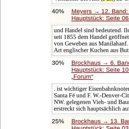
40%
Meyers → 12. Band:
Hauptstück: Seite 0
und Handel sind bedeutend. Ilo
seit 1855 dem Handel geöffnet
von Geweben aus Manilahanf
Art englischer Kuchen aus But
30%
Brockhaus → 6. Ban
Hauptstück: Seite 1
Forum
. ist wichtiger Eisenbahnknot
Santa Fé und F. W.-Denver-Cit
NW. gelegenen Vieh- und Baum
erstreckt sich hauptsächlich au
25%
Brockhaus → 13. Ban
Hauptstück: Seite 0