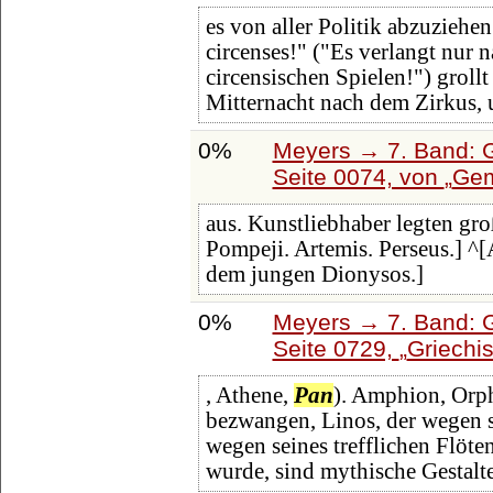
es von aller Politik abzuziehe
circenses!" ("Es verlangt nur
circensischen Spielen!") grollt
Mitternacht nach dem Zirkus, 
0%
Meyers → 7. Band: G
Seite 0074, von
Gem
aus. Kunstliebhaber legten 
Pompeji. Artemis. Perseus.] ^
dem jungen Dionysos.]
0%
Meyers → 7. Band: G
Seite 0729,
Griechi
, Athene,
Pan
). Amphion, Orph
bezwangen, Linos, der wegen s
wegen seines trefflichen Flöte
wurde, sind mythische Gestalt