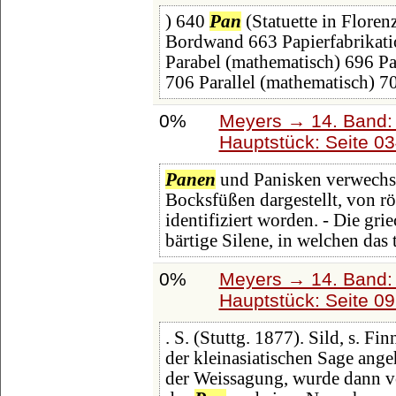
) 640
Pan
(Statuette in Floren
Bordwand 663 Papierfabrikati
Parabel (mathematisch) 696 Par
706 Parallel (mathematisch) 7
0%
Meyers → 14. Band:
Hauptstück: Seite 0
Panen
und Panisken verwechse
Bocksfüßen dargestellt, von r
identifiziert worden. - Die gri
bärtige Silene, in welchen das 
0%
Meyers → 14. Band:
Hauptstück: Seite 0
. S. (Stuttg. 1877). Sild, s. Fi
der kleinasiatischen Sage ang
der Weissagung, wurde dann v