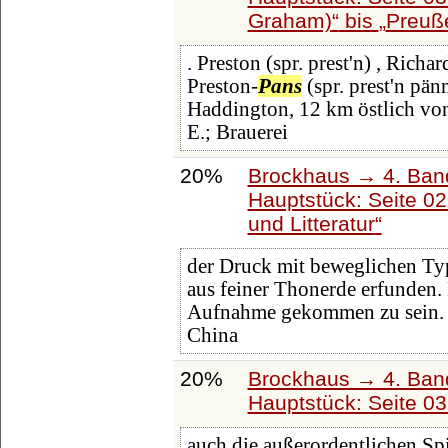
Graham)
bis
Preuß
. Preston (spr. prest'n) , Rich
Preston-
Pans
(spr. prest'n pän
Haddington, 12 km östlich von
E.; Brauerei
20%
Brockhaus → 4. Ban
Hauptstück: Seite 0
und Litteratur
der Druck mit beweglichen Ty
aus feiner Thonerde erfunden. 
Aufnahme gekommen zu sein. D
China
20%
Brockhaus → 4. Ban
Hauptstück: Seite 0
auch die außerordentlichen Sp