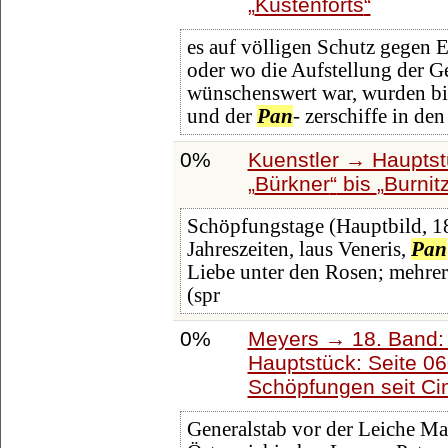
Küstenforts
es auf völligen Schutz gegen 
oder wo die Aufstellung der 
wünschenswert war, wurden bi
und der
Pan
- zerschiffe in d
0%
Kuenstler → Hauptst
Bürkner
bis
Burnit
Schöpfungstage (Hauptbild, 187
Jahreszeiten, laus Veneris,
Pan
Liebe unter den Rosen; mehrere
(spr
0%
Meyers → 18. Band: 
Hauptstück: Seite 0
Schöpfungen seit C
Generalstab vor der Leiche Ma