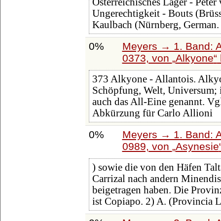
Österreichisches Lager - Peter 
Ungerechtigkeit - Bouts (Brüsse
Kaulbach (Nürnberg, German.
0%
Meyers → 1. Band: A 
0373, von
Alkyone
373 Alkyone - Allantois. Alkyo
Schöpfung, Welt, Universum; in
auch das All-Eine genannt. Vgl
Abkürzung für Carlo Allioni
0%
Meyers → 1. Band: A 
0989, von
Asynesie
) sowie die von den Häfen Talt
Carrizal nach andern Minendis
beigetragen haben. Die Provinz
ist Copiapo. 2) A. (Provincia L