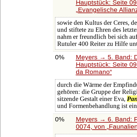
Hauptstück: Seite 0
Evangelische Allian
sowie den Kultus der Ceres, 
und stiftete zu Ehren des letz
nahm er freundlich bei sich au
Rutuler 400 Reiter zu Hilfe un
0%
Meyers → 5. Band: Di
Hauptstück: Seite 0
da Romano
durch die Wärme der Empfindu
gehören: die Gruppe der Religio
sitzende Gestalt einer Eva,
Pa
und Formenbehandlung ist ein
0%
Meyers → 6. Band: Fa
0074, von
Faunalie