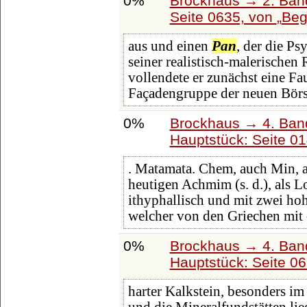
0%
Brockhaus → 2. Band
Seite 0635, von
Beg
aus und einen
Pan
, der die Ps
seiner realistisch-malerischen
vollendete er zunächst eine Fa
Façadengruppe der neuen Bör
0%
Brockhaus → 4. Ban
Hauptstück: Seite 0
. Matamata. Chem, auch Min, a
heutigen Achmim (s. d.), als L
ithyphallisch und mit zwei ho
welcher von den Griechen mi
0%
Brockhaus → 4. Ban
Hauptstück: Seite 0
harter Kalkstein, besonders im