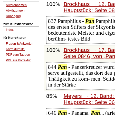
100%
Brockhaus → 12. Ba
Autorennamen
Hauptstück: Seite 0
Abkürzungen
Rundgang
837 Pamphilus -
Pan
Pamphilu
zum Künstlerlexikon
des ersten Stifters der Sikyo
Index
bedeutendste Meister und eige
für Korrektoren
berühm- testes Bild
Fragen & Antworten
100%
Brockhaus → 17. Ba
Korrekturhilfe
PDF zum Taggen
Seite 0846, von
Pa
PDF zur Korrektur
844
Pan
- Panzerkreuzer wurde
serve aufgestellt, das dort de
Thätigkeit zu kom- men. Seitd
in der Stärke
85%
Meyers → 12. Band:
Hauptstück: Seite 0
646
Pan
- Panama.
Pan
... (g