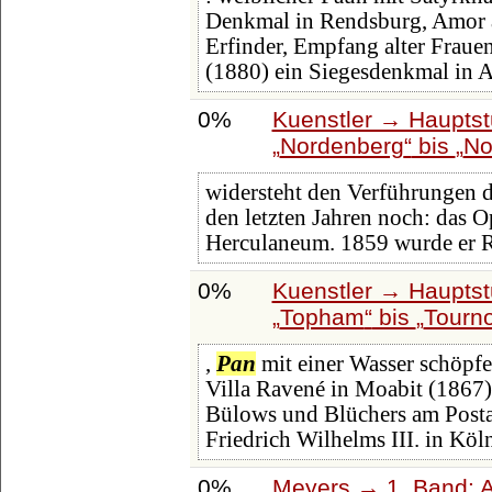
Denkmal in Rendsburg, Amor 
Erfinder, Empfang alter Fraue
(1880) ein Siegesdenkmal in A
0%
Kuenstler → Hauptst
Nordenberg
bis
No
widersteht den Verführungen de
den letzten Jahren noch: das 
Herculaneum. 1859 wurde er R
0%
Kuenstler → Hauptst
Topham
bis
Tourno
,
Pan
mit einer Wasser schöpf
Villa Ravené in Moabit (1867)
Bülows und Blüchers am Posta
Friedrich Wilhelms III. in Kö
0%
Meyers → 1. Band: A 