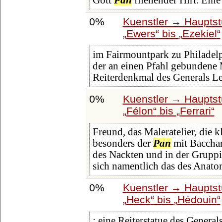
Gott
Pan
fliehender Hirt. Eine
0%
Kuenstler → Hauptst
Ewers
bis
Ezekiel
im Fairmountpark zu Philadelph
der an einen Pfahl gebundene M
Reiterdenkmal des Generals Le
0%
Kuenstler → Hauptst
Félon
bis
Ferrari
Freund, das Maleratelier, die 
besonders der
Pan
mit Bacchan
des Nackten und in der Gruppi
sich namentlich das des Anat
0%
Kuenstler → Hauptst
Heck
bis
Hédouin
: eine Reiterstatue des Genera