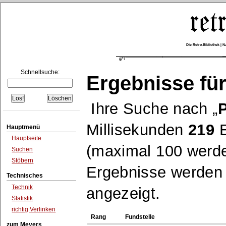
Die Retro-Bibliothek |
Schnellsuche:
Ergebnisse für
Ihre Suche nach
P
Millisekunden
219
E
Hauptmenü
Hauptseite
(maximal 100 werde
Suchen
Stöbern
Ergebnisse werden n
Technisches
Technik
angezeigt.
Statistik
richtig Verlinken
Rang
Fundstelle
zum Meyers