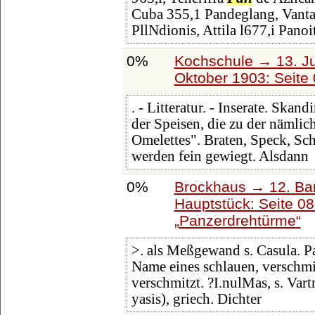
Cuba 355,1 Pandeglang, Vanta
PllNdionis, Attila l677,i Panoi
0%
Kochschule → 13. Ju
Oktober 1903: Seite
. - Litteratur. - Inserate. Skan
der Speisen, die zu der nämlic
Omelettes". Braten, Speck, Sc
werden fein gewiegt. Alsdann
0%
Brockhaus → 12. Ba
Hauptstück: Seite 0
Panzerdrehtürme
>. als Meßgewand s. Casula. Pa
Name eines schlauen, verschm
verschmitzt. ?I.nulMas, s. Vart
yasis), griech. Dichter