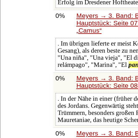
Erfolg im Dresdener Hoftheate
0%
Meyers → 3. Band: B
Hauptstück: Seite 0
Camus
. Im übrigen lieferte er meist
Gesang), als deren beste zu ne
"Una niña", "Una vieja", "El di
relámpago", "Marina", "El
pa
0%
Meyers → 3. Band: B
Hauptstück: Seite 0
. In der Nähe in einer (früher
des Jordans. Gegenwärtig steht
Trümmern, besonders großen Ru
Mauretaniae, das heutige Sche
0%
Meyers → 3. Band: B