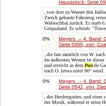
Hauptstück: Seite 0
, von dort zu Wasser den Indis
Zweck gebaute Fahrzeug verung
Walstschbai zurück. Er starb 6
Griqualand. Er schrieb: "Travel
0%
Meyers → 4. Band: C
Seite 0355, von
Cua
, die fast sämtlich von W. nac
Im äußersten Westen ist diese
und erreicht in dem
Pan
de Gai
nach O. (etwa unter 80° westl.
0%
Meyers → 4. Band: C
Seite 0542, von
Dap
, des Herdengottes, und einer
der Musik, während er seine H