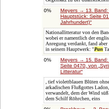
0%
Meyers → 13. Band: 
Hauptstück: Seite 0
Jahrhundert)
Nationallitteratur von den Ban
wobei er namentlich der engli
Anregung verdankt, fand aber
in seinem Hauptwerk: "
Pan
Ta
0%
Meyers → 15. Band: 
Seite 0470, von
Syr
Litteratur
, tief violettblauen Blüten ohn
arkadischen Flußgottes Ladon
verwandelt, dem der Wind süß
dem Schilf Röhrchen, eins