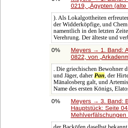
0219,
Ägypten (alte 
). Als Lokalgottheiten erfreut
der Widderköpfige, und Chem
namentlich in den letzten Zeit
Verehrung. Der älteste und verb
0%
Meyers → 1. Band: A 
0822, von
Arkaden
. Die griechischen Bewohner d
und Jäger, daher
Pan
, der Hirt
Mänalosberg galt, und Artemis
Name des ersten Königs, Elato
0%
Meyers → 3. Band: B
Hauptstück: Seite 0
Mehlverfälschungen e
der Backöfen daselbst bekannt,