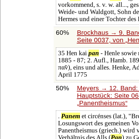
vorkommend, s. v. w. all..., ge
Weide- und Waldgott, Sohn de
Hermes und einer Tochter des
60%
Brockhaus → 9. Band
Seite 0037, von
Hen
35 Hen kai
pan
- Henle sowie 
1885 - 87; 2. Aufl., Hamb. 189
πα̃ν), eins und alles. Henke, A
April 1775
50%
Meyers → 12. Band:
Hauptstück: Seite 0
Panentheismus
.
Panem
et circénses (lat.), "B
Losungswort des gemeinen Volk
Panentheismus (griech.) wird v
Verhältnis des Alls (
Pan
) zu G