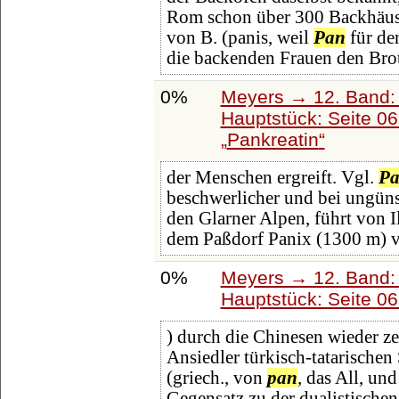
Rom schon über 300 Backhäuser
von B. (panis, weil
Pan
für den
die backenden Frauen den Bro
0%
Meyers → 12. Band:
Hauptstück: Seite 0
Pankreatin
der Menschen ergreift. Vgl.
P
beschwerlicher und bei ungüns
den Glarner Alpen, führt von 
dem Paßdorf Panix (1300 m) v
0%
Meyers → 12. Band:
Hauptstück: Seite 0
) durch die Chinesen wieder ze
Ansiedler türkisch-tatarische
(griech., von
pan
, das All, un
Gegensatz zu der dualistischen