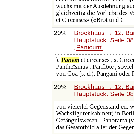
wuchs mit der Ausdehnung auch
gleichzeitig die Vorliebe des V
et Circenses» («Brot und C
20%
Brockhaus → 12. Ba
Hauptstück: Seite 0
Panicum
).
Panem
et circenses , s. Circ
Pantheïsmus . Panflöte , soviel
von Goa (s. d.). Pangani oder 
20%
Brockhaus → 12. Ba
Hauptstück: Seite 0
von vielerlei Gegenständ en, w
Wachsfigurenkabinett) in Berli
Gefängniswesen . Panorama (
das Gesamtbild aller der Gege