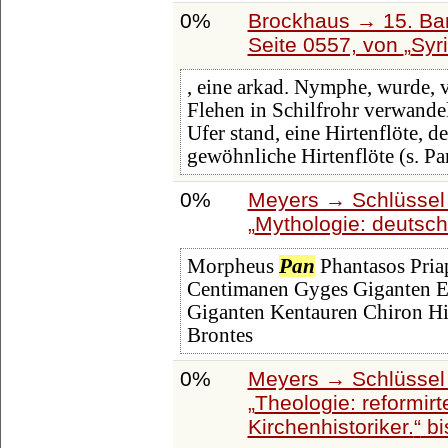
0%
Brockhaus → 15. Ban
Seite 0557, von
Syri
, eine arkad. Nymphe, wurde,
Flehen in Schilfrohr verwandel
Ufer stand, eine Hirtenflöte, d
gewöhnliche Hirtenflöte (s. Pa
0%
Meyers → Schlüssel 
Mythologie: deutsch
Morpheus
Pan
Phantasos Pria
Centimanen Gyges Giganten En
Giganten Kentauren Chiron H
Brontes
0%
Meyers → Schlüssel 
Theologie: reformirt
Kirchenhistoriker.
bi