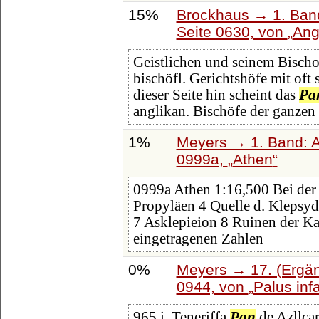
15%
Brockhaus → 1. Band
Seite 0630, von
Ang
Geistlichen und seinem Bischo
bischöfl. Gerichtshöfe mit oft
dieser Seite hin scheint das
Pa
anglikan. Bischöfe der ganzen 
1%
Meyers → 1. Band: A 
0999a,
Athen
0999a Athen 1:16,500 Bei der 
Propyläen 4 Quelle d. Klepsy
7 Asklepieion 8 Ruinen der K
eingetragenen Zahlen
0%
Meyers → 17. (Ergän
0944, von
Palus in
965,i, Teneriffa
Pan
de Azllca