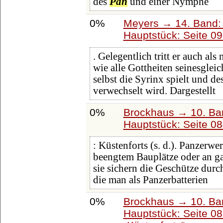
des
Pan
und einer Nymphe
0%
Meyers → 14. Band:
Hauptstück: Seite 0
. Gelegentlich tritt er auch als
wie alle Gottheiten seinesglei
selbst die Syrinx spielt und 
verwechselt wird. Dargestellt
0%
Brockhaus → 10. Ba
Hauptstück: Seite 0
: Küstenforts (s. d.). Panzerw
beengtem Bauplätze oder an ga
sie sichern die Geschütze dur
die man als Panzerbatterien
0%
Brockhaus → 10. Ba
Hauptstück: Seite 0