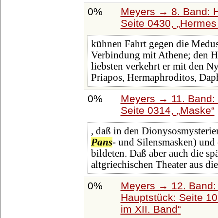
0%
Meyers → 8. Band: Ha
Seite 0430,
Hermes 
kühnen Fahrt gegen die Medusa
Verbindung mit Athene; den Her
liebsten verkehrt er mit den 
Priapos, Hermaphroditos, Dap
0%
Meyers → 11. Band: 
Seite 0314,
Maske
, daß in den Dionysosmysterie
Pans
- und Silensmasken) und d
bildeten. Daß aber auch die s
altgriechischen Theater aus di
0%
Meyers → 12. Band:
Hauptstück: Seite 1
im XII. Band