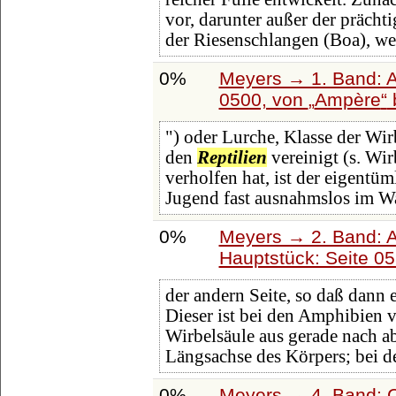
vor, darunter außer der prächt
der Riesenschlangen (Boa), we
0%
Meyers → 1. Band: A 
0500, von
Ampère
") oder Lurche, Klasse der Wirb
den
Reptilien
vereinigt (s. Wi
verholfen hat, ist der eigentü
Jugend fast ausnahmslos im W
0%
Meyers → 2. Band: Atl
Hauptstück: Seite 0
der andern Seite, so daß dann 
Dieser ist bei den Amphibien v
Wirbelsäule aus gerade nach abw
Längsachse des Körpers; bei 
0%
Meyers → 4. Band: C