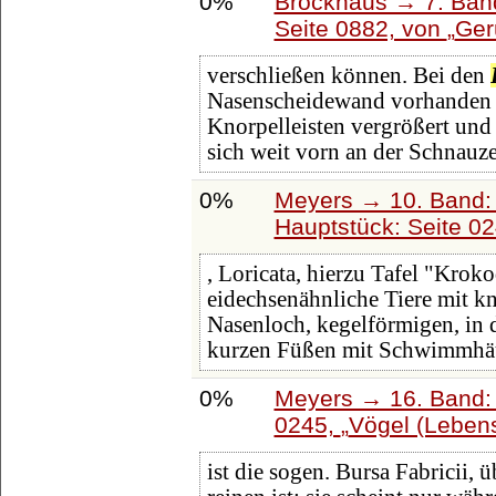
0%
Brockhaus → 7. Band
Seite 0882, von
Ger
verschließen können. Bei den
Nasenscheidewand vorhanden 
Knorpelleisten vergrößert und
sich weit vorn an der Schnauz
0%
Meyers → 10. Band:
Hauptstück: Seite 0
, Loricata, hierzu Tafel "Krok
eidechsenähnliche Tiere mit k
Nasenloch, kegelförmigen, in 
kurzen Füßen mit Schwimmhäu
0%
Meyers → 16. Band: 
0245,
Vögel (Leben
ist die sogen. Bursa Fabricii,