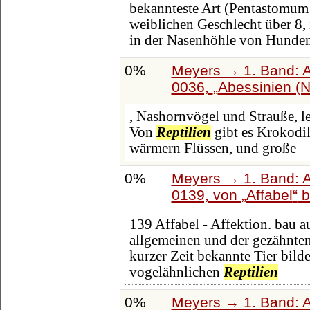
bekannteste Art (Pentastomum t
weiblichen Geschlecht über 8
in der Nasenhöhle von Hunde
0%
Meyers → 1. Band: A 
0036,
Abessinien (N
, Nashornvögel und Strauße, le
Von
Reptilien
gibt es Krokodil
wärmern Flüssen, und große
0%
Meyers → 1. Band: A 
0139, von
Affabel
b
139 Affabel - Affektion. bau 
allgemeinen und der gezähnten 
kurzer Zeit bekannte Tier bild
vogelähnlichen
Reptilien
0%
Meyers → 1. Band: A 