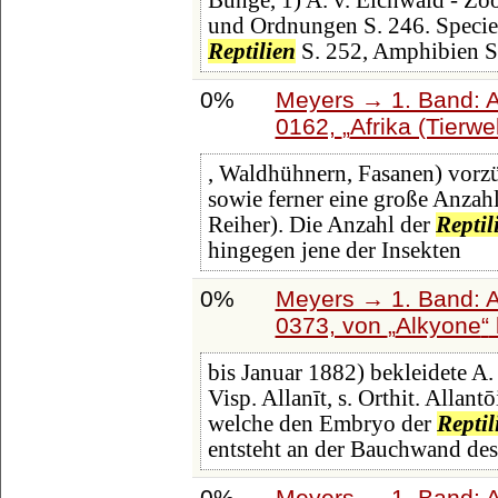
Bunge, 1) A. v. Eichwald - Zo
und Ordnungen S. 246. Speciel
Reptilien
S. 252, Amphibien S
0%
Meyers → 1. Band: A 
0162,
Afrika (Tierwel
, Waldhühnern, Fasanen) vorzü
sowie ferner eine große Anzah
Reiher). Die Anzahl der
Reptil
hingegen jene der Insekten
0%
Meyers → 1. Band: A 
0373, von
Alkyone
bis Januar 1882) bekleidete A. 
Visp. Allanīt, s. Orthit. Allant
welche den Embryo der
Reptil
entsteht an der Bauchwand des
0%
Meyers → 1. Band: A 