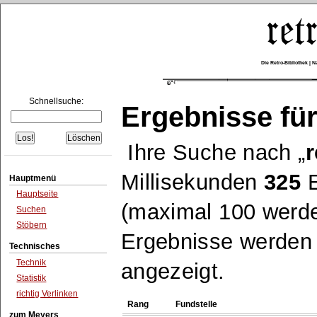
Die Retro-Bibliothek |
Schnellsuche:
Ergebnisse für
Ihre Suche nach
r
Millisekunden
325
E
Hauptmenü
Hauptseite
(maximal 100 werde
Suchen
Stöbern
Ergebnisse werden n
Technisches
Technik
angezeigt.
Statistik
richtig Verlinken
Rang
Fundstelle
zum Meyers