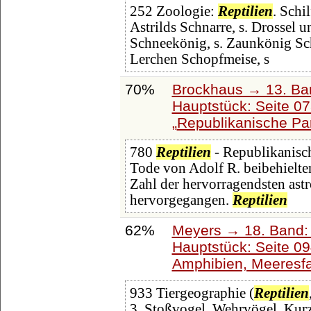
252 Zoologie:
Reptilien
. Schi
Astrilds Schnarre, s. Drossel 
Schneekönig, s. Zaunkönig Sc
Lerchen Schopfmeise, s
70%
Brockhaus → 13. Ban
Hauptstück: Seite 0
Republikanische Par
780
Reptilien
- Republikanisch
Tode von Adolf R. beibehielten
Zahl der hervorragendsten ast
hervorgegangen.
Reptilien
62%
Meyers → 18. Band: 
Hauptstück: Seite 0
Amphibien, Meeresf
933 Tiergeographie (
Reptilien
3, Stoßvogel, Wehrvögel, Kurz