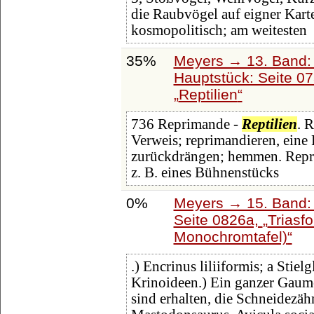
die Raubvögel auf eigner Karte
kosmopolitisch; am weitesten
35%
Meyers → 13. Band: 
Hauptstück: Seite 0
Reptilien
736 Reprimande -
Reptilien
. 
Verweis; reprimandieren, eine R
zurückdrängen; hemmen. Repri
z. B. eines Bühnenstücks
0%
Meyers → 15. Band: 
Seite 0826a,
Triasfo
Monochromtafel)
.) Encrinus liliiformis; a Stiel
Krinoideen.) Ein ganzer Gaum
sind erhalten, die Schneidezäh