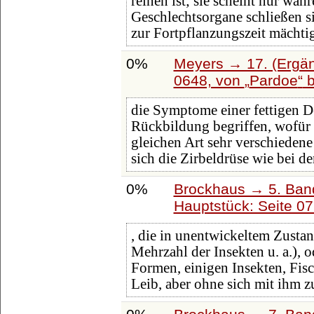
reinen ist; sie scheint nur wäh
Geschlechtsorgane schließen s
zur Fortpflanzungszeit mächti
0%
Meyers → 17. (Ergän
0648, von
Pardoe
b
die Symptome einer fettigen De
Rückbildung begriffen, wofür a
gleichen Art sehr verschiedene
sich die Zirbeldrüse wie bei d
0%
Brockhaus → 5. Band:
Hauptstück: Seite 0
, die in unentwickeltem Zusta
Mehrzahl der Insekten u. a.), o
Formen, einigen Insekten, Fis
Leib, aber ohne sich mit ihm 