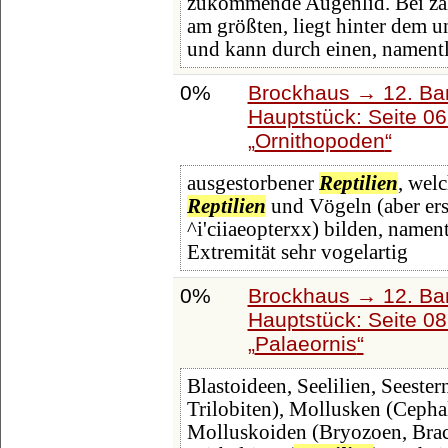
zukommende Augenlid. Bei za
am größten, liegt hinter dem 
und kann durch einen, namentl
0%
Brockhaus → 12. Ba
Hauptstück: Seite 0
Ornithopoden
ausgestorbener
Reptilien
, wel
Reptilien
und Vögeln (aber ers
^i'ciiaeopterxx) bilden, namen
Extremität sehr vogelartig
0%
Brockhaus → 12. Ba
Hauptstück: Seite 0
Palaeornis
Blastoideen, Seelilien, Seester
Trilobiten), Mollusken (Ceph
Molluskoiden (Bryozoen, Brach