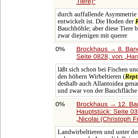
Tiere)
durch auffallende Asymmetrie a
entwickelt ist. Die Hoden der
R
Bauchhöhle; aber diese Tiere 
zwar diejenigen mit querer
0%
Brockhaus → 8. Band
Seite 0828, von
Har
läßt sich schon bei Fischen u
den höhern Wirbeltieren (
Rept
deshalb auch Allantoidea gena
und zwar von der Bauchfläche
0%
Brockhaus → 12. Ba
Hauptstück: Seite 0
Nicolai (Christoph Fr
Landwirbeltieren und unter d