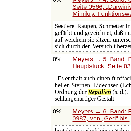
Seite 0566,
Darwini
Mimikry, Funktionsw
Seetiere, Raupen, Schmetterl
gefärbt und gezeichnet, daß m
auf welchem sie sitzen, unters
sich durch den Versuch überz
0%
Meyers → 5. Band: Di
Hauptstück: Seite 0
. Es enthält auch einen fünffa
hellen Sternen. Eidechsen (Ech
Ordnung der
Reptilien
(s. d.),
schlangenartiger Gestalt
0%
Meyers → 6. Band: Fa
0987, von
Ged
bis
besteht aus sehr kleinen Schu