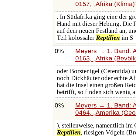
0157,
Afrika (Klima)
. In Südafrika ging eine der g
Hand mit dieser Hebung. Die Fl
auf dem neuen Festland an, und
Teil kolossaler
Reptilien
im S
0%
Meyers → 1. Band: A 
0163,
Afrika (Bevöl
oder Borstenigel (Cetentida) u
noch Dickhäuter oder echte Aff
hat die Insel einen großen Re
betrifft, so finden sich wenig 
0%
Meyers → 1. Band: A 
0464,
Amerika (Geo
), stellenweise, namentlich im
Reptilien
, riesigen Vögeln (B