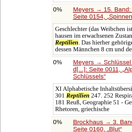
0%
Meyers → 15. Band: 
Seite 0154,
Spinnen
Geschlechter (das Weibchen is
hausen im erwachsenen Zusta
Reptilien
. Das hierher gehörig
dessen Männchen 8 cm und de
0%
Meyers → Schlüssel 
d[...]: Seite 0011,
Al
Schlüssels
XI Alphabetische Inhaltsübers
301
Reptilien
247. 252 Respir
181 Reuß, Geographie 51 - Ge
Rhetoren, griechische
0%
Brockhaus → 3. Band:
Seite 0160,
Blut