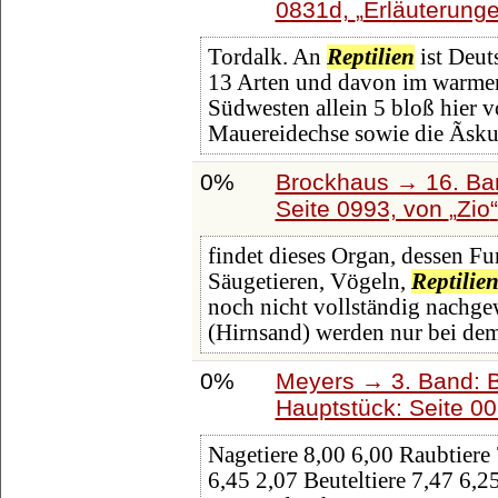
0831d,
Erläuterunge
Tordalk. An
Reptilien
ist Deut
13 Arten und davon im warmen
Südwesten allein 5 bloß hier
Mauereidechse sowie die Ãsku
0%
Brockhaus → 16. Ban
Seite 0993, von
Zio
findet dieses Organ, dessen Fu
Säugetieren, Vögeln,
Reptilie
noch nicht vollständig nachge
(Hirnsand) werden nur bei de
0%
Meyers → 3. Band: B
Hauptstück: Seite 0
Nagetiere 8,00 6,00 Raubtiere
6,45 2,07 Beuteltiere 7,47 6,2