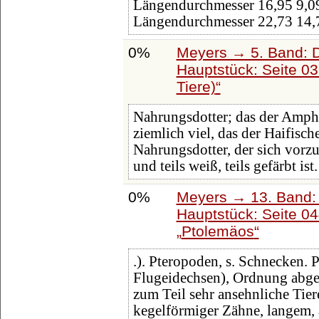
Längendurchmesser 16,95 9,0
Längendurchmesser 22,73 14,
0%
Meyers → 5. Band: Di
Hauptstück: Seite 0
Tiere)
Nahrungsdotter; das der Amphi
ziemlich viel, das der Haifisch
Nahrungsdotter, der sich vorz
und teils weiß, teils gefärbt ist
0%
Meyers → 13. Band: 
Hauptstück: Seite 0
Ptolemäos
.). Pteropoden, s. Schnecken. P
Flugeidechsen), Ordnung abg
zum Teil sehr ansehnliche Tier
kegelförmiger Zähne, langem, 