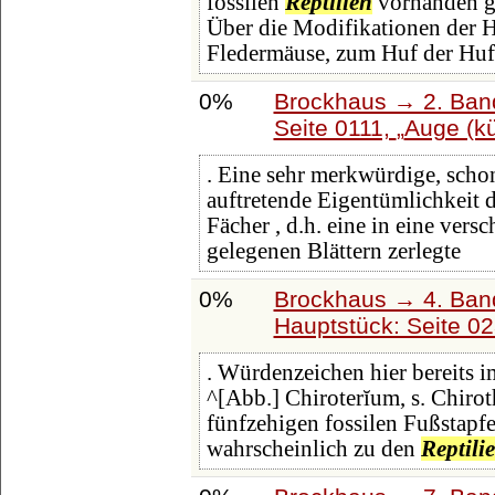
fossilen
Reptilien
vorhanden ge
Über die Modifikationen der H
Fledermäuse, zum Huf der Huft
0%
Brockhaus → 2. Band
Seite 0111,
Auge (kü
. Eine sehr merkwürdige, scho
auftretende Eigentümlichkeit 
Fächer , d.h. eine in eine ver
gelegenen Blättern zerlegte
0%
Brockhaus → 4. Ban
Hauptstück: Seite 0
. Würdenzeichen hier bereits i
^[Abb.] Chiroterĭum, s. Chirot
fünfzehigen fossilen Fußstapf
wahrscheinlich zu den
Reptili