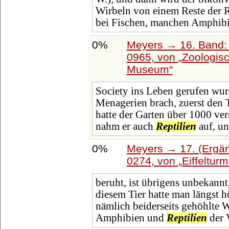
Wirbeln von einem Reste der Rüc
bei Fischen, manchen Amphibi
0%
Meyers → 16. Band: 
0965, von
Zoologis
Museum
Society ins Leben gerufen wur
Menagerien brach, zuerst den
hatte der Garten über 1000 ve
nahm er auch
Reptilien
auf, u
0%
Meyers → 17. (Ergän
0274, von
Eiffelturm
beruht, ist übrigens unbekannt
diesem Tier hatte man längst h
nämlich beiderseits gehöhlte Wi
Amphibien und
Reptilien
der 