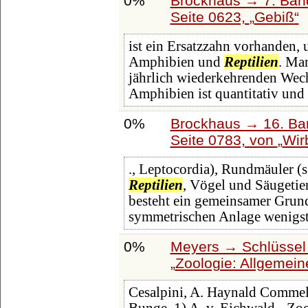
0%
Brockhaus → 7. Band
Seite 0623,
Gebiß
ist ein Ersatzzahn vorhanden, 
Amphibien und
Reptilien
. Ma
jährlich wiederkehrenden Wech
Amphibien ist quantitativ und q
0%
Brockhaus → 16. Ban
Seite 0783, von
Wir
., Leptocordia), Rundmäuler (s
Reptilien
, Vögel und Säugetier
besteht ein gemeinsamer Grundp
symmetrischen Anlage wenigs
0%
Meyers → Schlüssel 
Zoologie: Allgemei
Cesalpini, A. Haynald Commelin