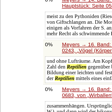
Hauptstück: Seite 0
meist zu den Pythoniden (Ries
von Giftschlangen an. Die Mos
einigen als Vorfahren der S. 
mehr Recht als schwimmende 
0%
Meyers → 16. Band: 
0243,
Vögel (Körpe
und ohne Lufträume. Am Kopf
Zahl den
Reptilien
gegenüber be
Bildung einer leichten und fes
der
Reptilien
mittels eines ein
0%
Meyers → 16. Band: 
0683, von
Wirballen
zusammenhängen. Ursprünglic
W.), und dann wird der bikon