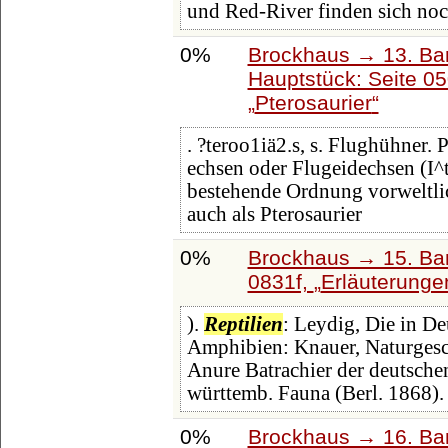
und Red-River finden sich noc
0%
Brockhaus → 13. Ban
Hauptstück: Seite 0
Pterosaurier
. ?teroo1iä2.s, s. Flughühner. 
echsen oder Flugeidechsen (I^t
bestehende Ordnung vorweltl
auch als Pterosaurier
0%
Brockhaus → 15. Band
0831f,
Erläuterungen
).
Reptilien
: Leydig, Die in D
Amphibien: Knauer, Naturgesc
Anure Batrachier der deutsche
württemb. Fauna (Berl. 1868).
0%
Brockhaus → 16. Ban