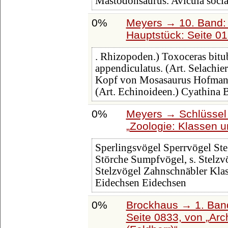
Mastodonsaurus. Avicula socia
0%
Meyers → 10. Band:
Hauptstück: Seite 0
. Rhizopoden.) Toxoceras bitu
appendiculatus. (Art. Selachie
Kopf von Mosasaurus Hofmann
(Art. Echinoideen.) Cyathina
0%
Meyers → Schlüssel 
Zoologie: Klassen 
Sperlingsvögel Sperrvögel Ste
Störche Sumpfvögel, s. Stelzv
Stelzvögel Zahnschnäbler Klas
Eidechsen Eidechsen
0%
Brockhaus → 1. Band
Seite 0833, von
Arc