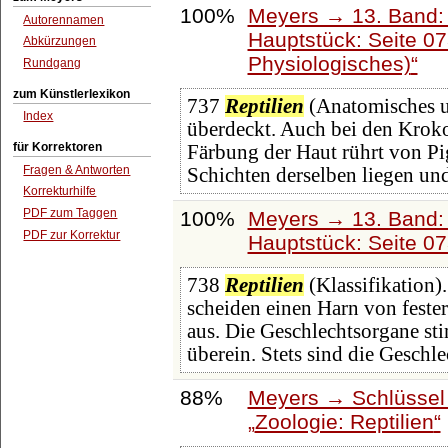
100%
Meyers → 13. Band: 
Autorennamen
Hauptstück: Seite 0
Abkürzungen
Physiologisches)
Rundgang
zum Künstlerlexikon
737
Reptilien
(Anatomisches un
Index
überdeckt. Auch bei den Kroko
für Korrektoren
Färbung der Haut rührt von Pi
Fragen & Antworten
Schichten derselben liegen un
Korrekturhilfe
PDF zum Taggen
100%
Meyers → 13. Band: 
PDF zur Korrektur
Hauptstück: Seite 0
738
Reptilien
(Klassifikation)
scheiden einen Harn von feste
aus. Die Geschlechtsorgane s
überein. Stets sind die Geschle
88%
Meyers → Schlüssel 
Zoologie: Reptilien