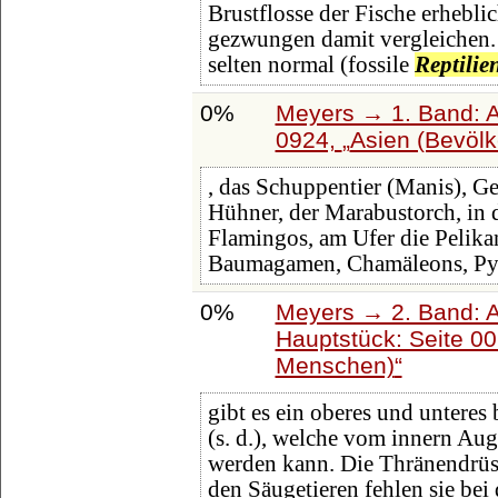
Brustflosse der Fische erheblic
gezwungen damit vergleichen.
selten normal (fossile
Reptilie
0%
Meyers → 1. Band: A 
0924,
Asien (Bevölk
, das Schuppentier (Manis), Ge
Hühner, der Marabustorch, in
Flamingos, am Ufer die Pelika
Baumagamen, Chamäleons, Pyt
0%
Meyers → 2. Band: Atl
Hauptstück: Seite 0
Menschen)
gibt es ein oberes und unteres
(s. d.), welche vom innern Au
werden kann. Die Thränendrüse
den Säugetieren fehlen sie bei