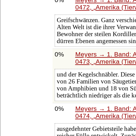
0472,
Amerika (Tier
Greifschwänzen. Ganz verschie
Alten Welt ist die ihrer Verwan
Bewohner der steilen Kordille
dürren Ebenen angemessen sin
0%
Meyers → 1. Band: A 
0473,
Amerika (Tier
und der Kegelschnäbler. Diese
von 26 Familien von Säugetie
von Amphibien und 18 von Süßw
beträchtlich niedriger als die
0%
Meyers → 1. Band: A 
0474,
Amerika (Tier
ausgedehnter Gebietsteile hab
reicher Fülle entwickelt. Zu