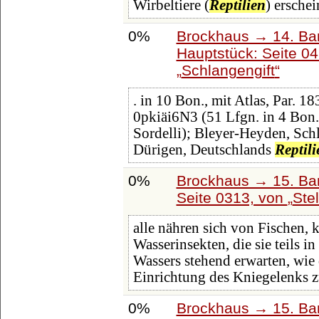
Wirbeltiere (
Reptilien
) ersche
0%
Brockhaus → 14. Ba
Hauptstück: Seite 0
Schlangengift
. in 10 Bon., mit Atlas, Par. 
0pkiäi6N3 (51 Lfgn. in 4 Bon.,
Sordelli); Bleyer-Heyden, Sc
Dürigen, Deutschlands
Reptili
0%
Brockhaus → 15. Ban
Seite 0313, von
Ste
alle nähren sich von Fischen, 
Wasserinsekten, die sie teils i
Wassers stehend erwarten, wie d
Einrichtung des Kniegelenks 
0%
Brockhaus → 15. Band