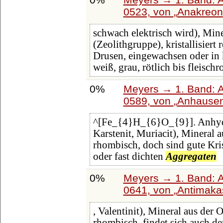
0523, von
Anakreon
schwach elektrisch wird), Mine
(Zeolithgruppe), kristallisiert r
Drusen, eingewachsen oder in
weiß, grau, rötlich bis fleischro
0%
Meyers → 1. Band: A 
0589, von
Anhause
^[Fe_{4}H_{6}O_{9}]. Anhydrit
Karstenit, Muriacit), Mineral a
rhombisch, doch sind gute Krist
oder fast dichten
Aggregaten
0%
Meyers → 1. Band: A 
0641, von
Antimaka
, Valentinit), Mineral aus der 
rhombisch, findet sich auch de