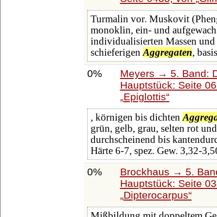
Turmalin vor. Muskovit (Pheng
monoklin, ein- und aufgewachs
individualisierten Massen und 
schieferigen
Aggregaten
, bas
0%
Meyers → 5. Band: Di
Hauptstück: Seite 0
Epiglottis
, körnigen bis dichten
Aggreg
grün, gelb, grau, selten rot un
durchscheinend bis kantendurc
Härte 6-7, spez. Gew. 3,32-3,5
0%
Brockhaus → 5. Band:
Hauptstück: Seite 0
Dipterocarpus
Mißbildung mit doppeltem Gesic