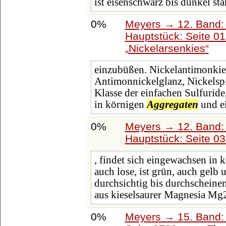
ist eisenschwarz bis dunkel st
0%
Meyers → 12. Band:
Hauptstück: Seite 0
Nickelarsenkies
einzubüßen. Nickelantimonkie
Antimonnickelglanz, Nickelspi
Klasse der einfachen Sulfuride, 
in körnigen
Aggregaten
und e
0%
Meyers → 12. Band:
Hauptstück: Seite 0
, findet sich eingewachsen in
auch lose, ist grün, auch gelb 
durchsichtig bis durchscheinen
aus kieselsaurer Magnesia M
0%
Meyers → 15. Band: 