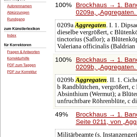
100%
Brockhaus → 1. Band:
Autorennamen
0209a,
Aggregaten. 
Abkürzungen
Rundgang
0209a
Aggregaten
. I. 1. Dips
zum Künstlerlexikon
dieselbe vergrößert, c Blütenk
Index
tinctorius (Saflor); a Blütenkö
für Korrektoren
Valeriana officinalis (Baldrian
Fragen & Antworten
100%
Brockhaus → 1. Band:
Korrekturhilfe
PDF zum Taggen
0209b,
Aggregaten. 
PDF zur Korrektur
0209b
Aggregaten
. II. 1. Ci
b Randblütchen, vergrößert, c 
Absinthium (Wermut); a Blüten
unfruchtbare Röhrenblüte, c di
49%
Brockhaus → 1. Band
Seite 0211, von
Agg
Militärbeamte (s. Instanzengeri