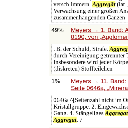
verschlimmern.
Aggregāt
(lat.
Verwachsung einer großen Anza
zusammenhängenden Ganzen
49%
Meyers → 1. Band: A 
0190, von
Agglomer
. B. der Schuld, Strafe.
Aggreg
durch Vereinigung getrennter T
Insbesondere wird jeder Körper
(diskreten) Stoffteilchen
1%
Meyers → 11. Band: 
Seite 0646a,
Minera
0646a ^[Seitenzahl nicht im Or
Kristallgruppe. 2. Eingewachse
Gang. 4. Stängeliges
Aggregat
Aggregat
. 7