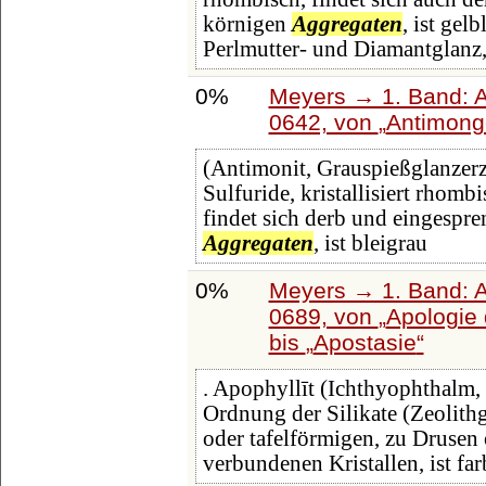
körnigen
Aggregaten
, ist gel
Perlmutter- und Diamantglanz,
0%
Meyers → 1. Band: A 
0642, von
Antimong
(Antimonit, Grauspießglanzerz
Sulfuride, kristallisiert rhomb
findet sich derb und eingespren
Aggregaten
, ist bleigrau
0%
Meyers → 1. Band: A 
0689, von
Apologie
bis
Apostasie
. Apophyllīt (Ichthyophthalm, 
Ordnung der Silikate (Zeolithgr
oder tafelförmigen, zu Drusen
verbundenen Kristallen, ist far