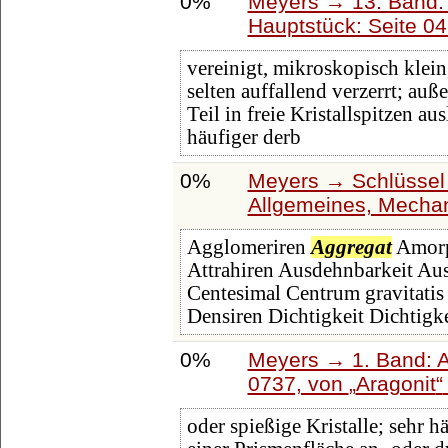
0%
Meyers → 13. Band: 
Hauptstück: Seite 0
vereinigt, mikroskopisch klein
selten auffallend verzerrt; auß
Teil in freie Kristallspitzen a
häufiger derb
0%
Meyers → Schlüssel 
Allgemeines, Mechan
Agglomeriren
Aggregat
Amorp
Attrahiren Ausdehnbarkeit A
Centesimal Centrum gravitatis
Densiren Dichtigkeit Dichtigke
0%
Meyers → 1. Band: A 
0737, von
Aragonit
oder spießige Kristalle; sehr h