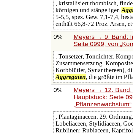
, kristallisiert rhombisch, find
körnigen und stängeligen
Agg
5-5,5, spez. Gew. 7,1-7,4, bes
enthält 66,8-72 Proz. Arsen, e
0%
Meyers → 9. Band: I
Seite 0999, von
Kom
. Tonsetzer, Tondichter. Kompo
Zusammensetzung. Kompositen 
Korbblütler, Synanthereen), d
Aggregaten
, die größte im Pfl
0%
Meyers → 12. Band:
Hauptstück: Seite 0
Pflanzenwachstum
, Plantaginaceen. 29. Ordnun
Lobeliaceen, Stylidiaceen, Go
Rubiinen: Rubiaceen, Kaprifo