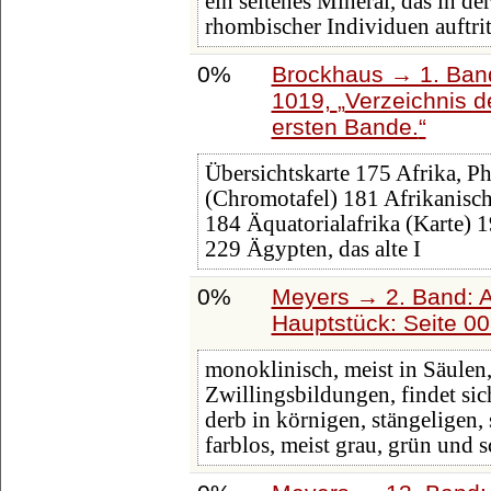
ein seltenes Mineral, das in 
rhombischer Individuen auftrit
0%
Brockhaus → 1. Band:
1019,
Verzeichnis d
ersten Bande.
Übersichtskarte 175 Afrika, Ph
(Chromotafel) 181 Afrikanisch
184 Äquatorialafrika (Karte) 
229 Ägypten, das alte I
0%
Meyers → 2. Band: Atl
Hauptstück: Seite 0
monoklinisch, meist in Säulen, 
Zwillingsbildungen, findet si
derb in körnigen, stängeligen,
farblos, meist grau, grün und 