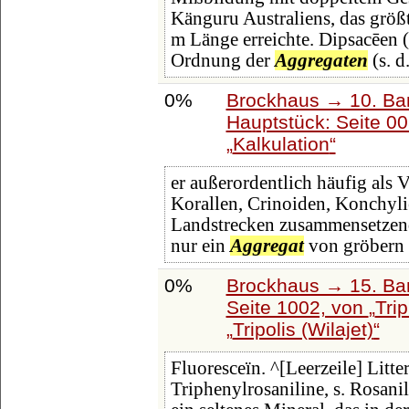
Känguru Australiens, das größt
m Länge erreichte. Dipsacēen (
Ordnung der
Aggregaten
(s. d
0%
Brockhaus → 10. Ba
Hauptstück: Seite 0
Kalkulation
er außerordentlich häufig als 
Korallen, Crinoiden, Konchyli
Landstrecken zusammensetzende
nur ein
Aggregat
von gröbern 
0%
Brockhaus → 15. Ban
Seite 1002, von
Tri
Tripolis (Wilajet)
Fluoresceïn. ^[Leerzeile] Litte
Triphenylrosaniline, s. Rosanili