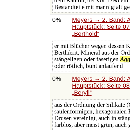
dem Kanton, der vor 1798 ein
Bestandteile mit mannigfaltig
0%
Meyers → 2. Band: Atl
Hauptstück: Seite 0
Berthold
er mit Blücher wegen dessen Ka
Berthĭerīt, Mineral aus der Ord
stängeligen oder faserigen
Agg
oder rötlich, bunt anlaufend
0%
Meyers → 2. Band: Atl
Hauptstück: Seite 0
Beryll
aus der Ordnung der Silikate (C
säulenförmigen, hexagonalen K
Drusen vereinigt, auch in stän
farblos, aber meist grün, auch g