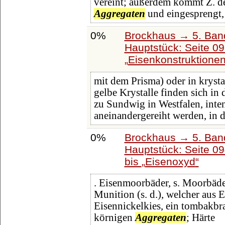
vereint; außerdem kommt Z. de
Aggregaten
und eingesprengt, 
0%
Brockhaus → 5. Band:
Hauptstück: Seite 0
Eisenkonstruktione
mit dem Prisma) oder in kryst
gelbe Krystalle finden sich i
zu Sundwig in Westfalen, inte
aneinandergereiht werden, in d
0%
Brockhaus → 5. Band:
Hauptstück: Seite 0
bis
Eisenoxyd
. Eisenmoorbäder, s. Moorbäder
Munition (s. d.), welcher aus E
Eisennickelkies, ein tombakbrau
körnigen
Aggregaten
; Härte