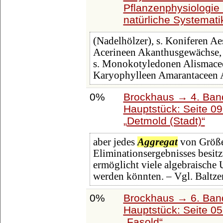
Pflanzenphysiologie 
natürliche Systemati
(Nadelhölzer), s. Koniferen A
Acerineen Akanthusgewächse, 
s. Monokotyledonen Alismacee
Karyophylleen Amarantaceen 
0%
Brockhaus → 4. Ban
Hauptstück: Seite 0
Detmold (Stadt)
aber jedes
Aggregat
von Größen
Eliminationsergebnisses besit
ermöglicht viele algebraische 
werden könnten. – Vgl. Baltze
0%
Brockhaus → 6. Ban
Hauptstück: Seite 0
Fasold