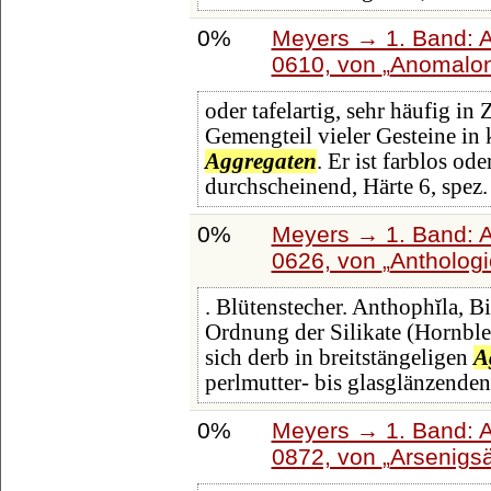
0%
Meyers → 1. Band: A 
0610, von
Anomalo
oder tafelartig, sehr häufig in
Gemengteil vieler Gesteine in 
Aggregaten
. Er ist farblos od
durchscheinend, Härte 6, spez
0%
Meyers → 1. Band: A 
0626, von
Antholog
. Blütenstecher. Anthophĭla, B
Ordnung der Silikate (Hornblen
sich derb in breitstängeligen
A
perlmutter- bis glasglänzenden
0%
Meyers → 1. Band: A 
0872, von
Arsenigs