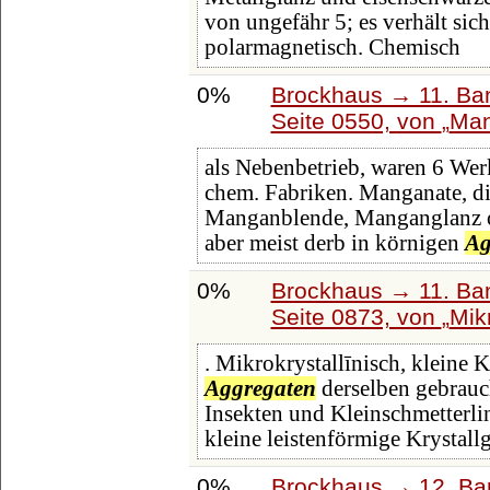
von ungefähr 5; es verhält sich
polarmagnetisch. Chemisch
0%
Brockhaus → 11. Ban
Seite 0550, von
Man
als Nebenbetrieb, waren 6 Werk
chem. Fabriken. Manganate, die
Manganblende, Manganglanz ode
aber meist derb in körnigen
Ag
0%
Brockhaus → 11. Ban
Seite 0873, von
Mik
. Mikrokrystallīnisch, kleine 
Aggregaten
derselben gebrauch
Insekten und Kleinschmetterli
kleine leistenförmige Krystallg
0%
Brockhaus → 12. Ba