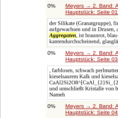
0%
Meyers → 2. Band: Atl
Hauptstück: Seite 0
der Silikate (Granatgruppe), fin
aufgewachsen und in Drusen, a
Aggregaten
, ist braunrot, bla
kantendurchscheinend, glasgl
0%
Meyers → 2. Band: Atl
Hauptstück: Seite 0
, farblosen, schwach perlmutt
kieselsaurem Kalk und kiesels
CaAl2Si2O8^[CaAl_{2}Si_{2}
und umschließt Kristalle von 
Nameh
0%
Meyers → 2. Band: Atl
Hauptstück: Seite 0