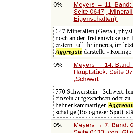
0%
Meyers → 11. Band: 
Seite 0647,
Minerali
Eigenschaften)
647 Mineralien (Gestalt, physi
noch an den frei entwickelte
erstern Fall ihr inneres, im let
Aggregate
darstellt. - Körnige
0%
Meyers → 14. Band:
Hauptstück: Seite 0
Schwert
770 Schwerstein - Schwert. len
einzeln aufgewachsen oder zu
hahnenkammartigen
Aggregat
schalige (Bologneser Spat), st
0%
Meyers → 7. Band: G
Seite 0433, von
Gli