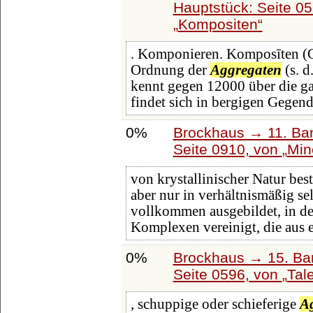
Hauptstück: Seite 0
Kompositen
. Komponieren. Komposīten (C
Ordnung der
Aggregaten
(s. d
kennt gegen 12000 über die gan
findet sich in bergigen Gegen
0%
Brockhaus → 11. Ban
Seite 0910, von
Min
von krystallinischer Natur bes
aber nur in verhältnismäßig se
vollkommen ausgebildet, in d
Komplexen vereinigt, die aus 
0%
Brockhaus → 15. Ban
Seite 0596, von
Tal
, schuppige oder schieferige
A