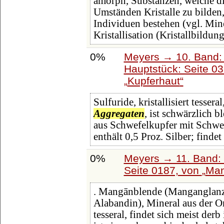
amorph, Substanzen, welche di
Umständen Kristalle zu bilden
Individuen bestehen (vgl. Min
Kristallisation (Kristallbildung
0%
Meyers → 10. Band:
Hauptstück: Seite 0
Kupferhaut
Sulfuride, kristallisiert tessera
Aggregaten
, ist schwärzlich b
aus Schwefelkupfer mit Sch
enthält 0,5 Proz. Silber; findet
0%
Meyers → 11. Band: 
Seite 0187, von
Man
. Mangānblende (Manganglanz,
Alabandin), Mineral aus der Or
tesseral, findet sich meist der