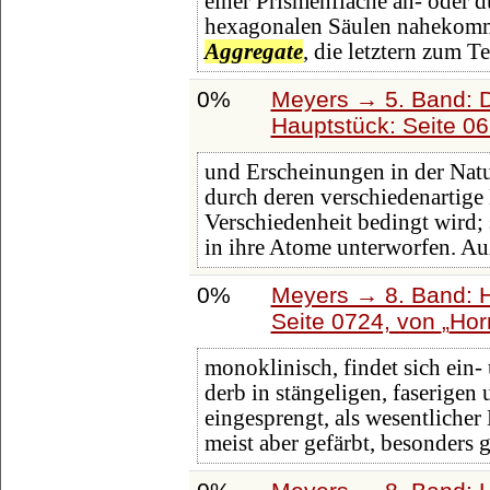
einer Prismenfläche an- oder 
hexagonalen Säulen nahekommen
Aggregate
, die letztern zum Te
0%
Meyers → 5. Band: Di
Hauptstück: Seite 0
und Erscheinungen in der Natu
durch deren verschiedenartige
Verschiedenheit bedingt wird;
in ihre Atome unterworfen. Au
0%
Meyers → 8. Band: Ha
Seite 0724, von
Hor
monoklinisch, findet sich ein-
derb in stängeligen, faserigen
eingesprengt, als wesentlicher B
meist aber gefärbt, besonders