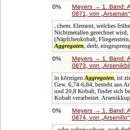
0%
Meyers → 1. Band: A 
0871, von
Arsamas
, chem. Element, welches frühe
Nichtmetallen gerechnet wird, 
(Näpfchenkobalt, Fliegenstein
Aggregaten
, derb, eingespreng
0%
Meyers → 1. Band: A 
0873, von
Arsenikbl
in körnigen
Aggregaten
, ist 
Gew. 6,74-6,84, besteht aus 
und 20,8 Kobalt, findet sich 
Kobalt verarbeitet. Arsenikkupf
0%
Meyers → 1. Band: A 
0874, von
Arsenillo
- oder aufgewachsen, auch der