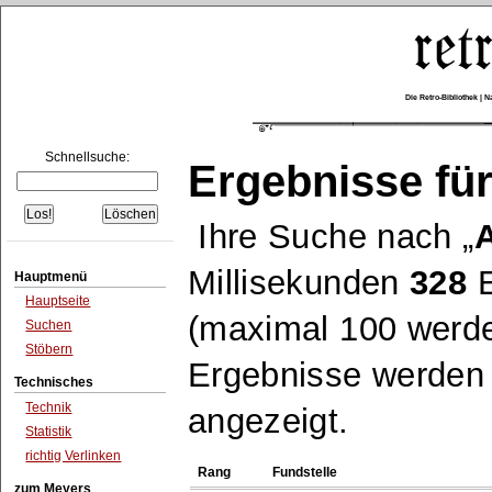
Die Retro-Bibliothek |
Schnellsuche:
Ergebnisse für
Ihre Suche nach
Millisekunden
328
E
Hauptmenü
Hauptseite
(maximal 100 werde
Suchen
Stöbern
Ergebnisse werden n
Technisches
Technik
angezeigt.
Statistik
richtig Verlinken
Rang
Fundstelle
zum Meyers