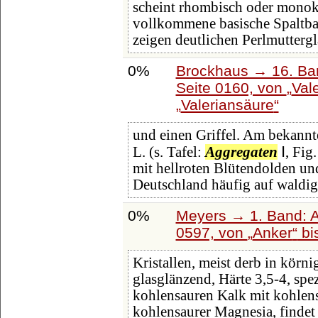
scheint rhombisch oder monokl
vollkommene basische Spaltba
zeigen deutlichen Perlmutterg
0%
Brockhaus → 16. Ban
Seite 0160, von
Vale
Valeriansäure
und einen Griffel. Am bekanntes
L. (s. Tafel:
Aggregaten
Ⅰ, Fig.
mit hellroten Blütendolden und
Deutschland häufig auf waldi
0%
Meyers → 1. Band: A 
0597, von
Anker
bi
Kristallen, meist derb in körn
glasglänzend, Härte 3,5-4, spe
kohlensauren Kalk mit kohle
kohlensaurer Magnesia, findet 