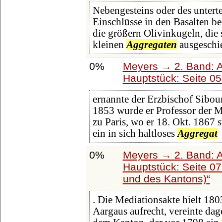
Nebengesteins oder des unterte
Einschlüsse in den Basalten b
die größern Olivinkugeln, die 
kleinen
Aggregaten
ausgeschi
0%
Meyers → 2. Band: Atl
Hauptstück: Seite 0
ernannte der Erzbischof Sibou
1853 wurde er Professor der M
zu Paris, wo er 18. Okt. 1867 
ein in sich haltloses
Aggregat
0%
Meyers → 2. Band: Atl
Hauptstück: Seite 0
und des Kantons)
. Die Mediationsakte hielt 180
Aargaus aufrecht, vereinte da