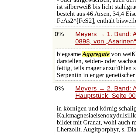
ist silberweiß bis licht stahlgr
besteht aus 46 Arsen, 34,4 Ei
FeAs2^[FeS2], enthält bisweil
0%
Meyers → 1. Band: A 
0898, von
Asarinen
biegsame
Aggregate
von weißli
darstellen, seiden- oder wachsa
fettig, teils mager anzufühle
Serpentin in enger genetischer
0%
Meyers → 2. Band: Atl
Hauptstück: Seite 0
in körnigen und körnig schal
Kalkmagnesiaeisenoxydulsilik
bildet mit Granat, wohl auch mi
Lherzolit. Augitporphyr, s. Dia