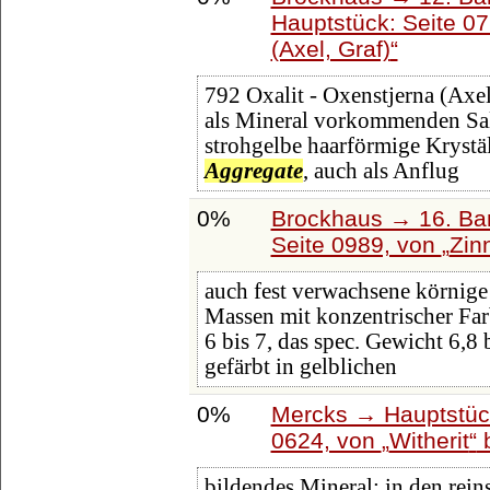
Hauptstück: Seite 0
(Axel, Graf)
792 Oxalit - Oxenstjerna (Axel
als Mineral vorkommenden Salz
strohgelbe haarförmige Krystäl
Aggregate
, auch als Anflug
0%
Brockhaus → 16. Ban
Seite 0989, von
Zin
auch fest verwachsene körnig
Massen mit konzentrischer Far
6 bis 7, das spec. Gewicht 6,8 b
gefärbt in gelblichen
0%
Mercks → Hauptstüc
0624, von
Witherit
bildendes Mineral; in den reins