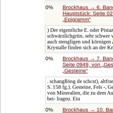
0%
Brockhaus → 6. Ban
Hauptstück: Seite 0
Epigramm
) Der eigentliche E. oder Pistaz
schwärzlichgrün, sehr schwer 
auch stengligen und körnigen
Krystalle finden sich an der
0%
Brockhaus → 7. Band
Seite 0949, von
Ges
Gesteine
. schangßöng de schcst), altfra
S. 158 fg.). Gesteine, Fels -, Ge
von Mineralien, die zu dem Au
bei- lrageu. Eiu
0%
Brockhaus → 10. Ba