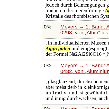
jedoch durch Beimengungen gra
trauben- oder nierenförmige
A
Kristalle des rhombischen Sys
0%
Meyers → 1. Band: A 
0293, von
Albin
bi
, in individualisierten Massen
Aggregaten
und eingesprengt. 
der Formel Na2Al2Si6O16 ^[
0%
Meyers → 1. Band: A 
0432, von
Aluminiu
, glasglänzend, durchscheinend,
aber meist derb in kleinkörni
im Trachyt und ist gewöhnlich
und innig durchwachsen, auch
0%
Meyers → 1. Band: A 