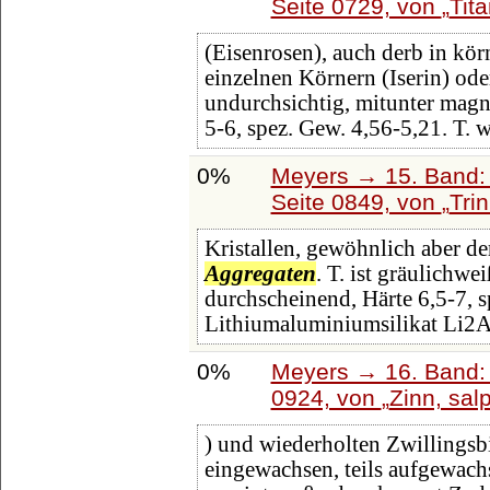
Seite 0729, von
Tit
(Eisenrosen), auch derb in kö
einzelnen Körnern (Iserin) ode
undurchsichtig, mitunter magn
5-6, spez. Gew. 4,56-5,21. T. 
0%
Meyers → 15. Band: 
Seite 0849, von
Trin
Kristallen, gewöhnlich aber de
Aggregaten
. T. ist gräulichwe
durchscheinend, Härte 6,5-7, s
Lithiumaluminiumsilikat Li2
0%
Meyers → 16. Band: 
0924, von
Zinn, sal
) und wiederholten Zwillingsbi
eingewachsen, teils aufgewach