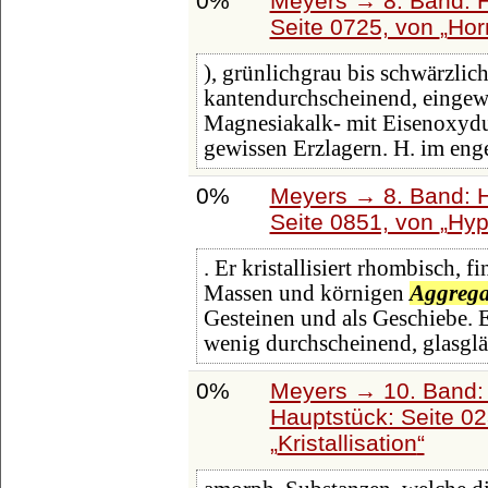
0%
Meyers → 8. Band: Ha
Seite 0725, von
Hor
), grünlichgrau bis schwärzlic
kantendurchscheinend, eingew
Magnesiakalk- mit Eisenoxyduls
gewissen Erzlagern. H. im eng
0%
Meyers → 8. Band: Ha
Seite 0851, von
Hyp
. Er kristallisiert rhombisch, f
Massen und körnigen
Aggrega
Gesteinen und als Geschiebe. E
wenig durchscheinend, glasgl
0%
Meyers → 10. Band:
Hauptstück: Seite 0
Kristallisation