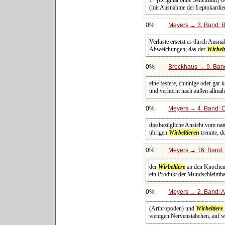
1 ^[Original ohne Seitenzahl] G
(mit Ausnahme der Leptokardier
0%
Meyers → 3. Band: B
Verluste ersetzt es durch Ausn
Abweichungen; das der
Wirbelt
0%
Brockhaus → 9. Band
eine festere, chitinige oder ga
und verhornt nach außen allmähl
0%
Meyers → 4. Band: C
diesbezügliche Ansicht vom natü
übrigen
Wirbeltieren
trennte, d
0%
Meyers → 16. Band: 
der
Wirbeltiere
an den Knochen d
ein Produkt der Mundschleimhau
0%
Meyers → 2. Band: Atl
(Arthropoden) und
Wirbeltiere
wenigen Nervenstäbchen, auf we