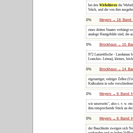
bei den
Wirbeltieren
die Wirbel
Stück, und die von ihm ausgehe
0%
Meyers → 18. Band: 
eines dritten Staates verhängt 
analoge Hautgebilde sind, die 
0%
Brockhaus → 10. Ban
972 Lanzettfische - Laodamas bl
Lranckio- Ltöma), kleines, höch
0%
Brockhaus → 14. Ba
eigenartiger, snlziger Zellen (U
Kalksalzen in sehr verschieden
0%
Meyers → 8. Band: Ha
wir unserseits", also s. v. w. 
ihm entsprechende Stück an der
0%
Meyers → 8. Band: Ha
der Bauchkette zweigen sich Ne
vorhanden und zu hoher Vollko