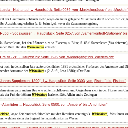
Luzula - Nathanael → Hauptstück: Seite 0936, von
Muskelgeräusch
bis
Muskeln
 tritt der Hautmuskelschlauch mehr gegen die tiefer gelegene Muskulatur der Knochen zurück, h
roßer Ausdehnung erhalten (z. B. beim Igel, wo er die Zusammenkugelung
Rüböl - Sodawasser → Hauptstück: Seite 0257, von
Samenkontroll-Stationen
bi
4. Samenleiste, bei den Pflanzen s. v. w. Placenta, s. Blüte, S. 68 f. Samenleiter (Vas deferens
u der Rute. Bei den
Wirbeltieren
entsteht
Uralsk - Zz → Hauptstück: Seite 0595, von
Wiedergang
bis
Wiedersicht
st noch in demselben Jahr außerordentlicher, 1881 ordentlicher Professor der Anatomie und Di
ichenden Anatomie der
Wirbeltiere
« (2. Aufl., Jena 1886); »Der Bau
Jahres-Supplement 1890[...] → Hauptstück: Seite 0303, von
Fische
bis
Fischer
erdem einen ganz andern Bau wie echte Fischflossen, und Gegenbaur sieht in der Flosse von Ce
 als der Fuß der höhern
Wirbeltiere
herleiten läßt. Allein andre Zoologen
- Atlantiden → Hauptstück: Seite 0500, von
Ampère
bis
Amphibien
eltiere
, lange Zeit hindurch fälschlich mit den Reptilien vereinigt (s.
Wirbeltiere
). Was ihnen zu
ns, welches sie in der Jugend fast ausnahmslos im Wasser