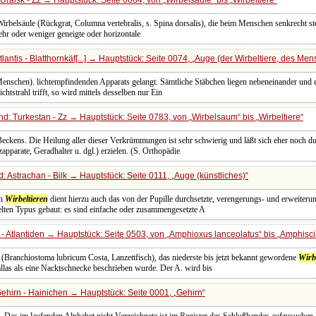
Wirbelsäule (Rückgrat, Columna vertebralis, s. Spina dorsalis), die beim Menschen senkrecht s
hr oder weniger geneigte oder horizontale
antis - Blatthornkäf[...] → Hauptstück: Seite 0074,
Auge (der Wirbeltiere, des Men
Menschen). lichtempfindenden Apparats gelangt. Sämtliche Stäbchen liegen nebeneinander un
ichtstrahl trifft, so wird mittels desselben nur Ein
d: Turkestan - Zz → Hauptstück: Seite 0783, von
Wirbelsaum
bis
Wirbeltiere
eckens. Die Heilung aller dieser Verkrümmungen ist sehr schwierig und läßt sich eher noch 
apparate, Geradhalter u. dgl.) erzielen. (S. Orthopädie
 Astrachan - Bilk → Hauptstück: Seite 0111,
Auge (künstliches)
en
Wirbeltieren
dient hierzu auch das von der Pupille durchsetzte, verengerungs- und erweiteru
elten Typus gebaut: es sind einfache oder zusammengesetzte A
- Atlantiden → Hauptstück: Seite 0503, von
Amphioxus lanceolatus
bis
Amphisci
 (Branchiostoma lubricum Costa, Lanzettfisch), das niederste bis jetzt bekannt gewordene
Wirbe
llas als eine Nacktschnecke beschrieben wurde. Der A. wird bis
ehirn - Hainichen → Hauptstück: Seite 0001,
Gehirn