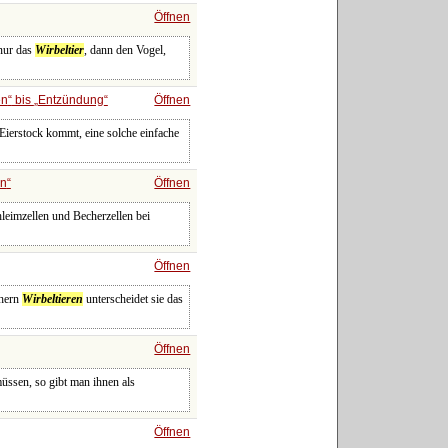
Öffnen
 nur das
Wirbeltier
, dann den Vogel,
en
bis
Entzündung
Öffnen
 Eierstock kommt, eine solche einfache
en
Öffnen
hleimzellen und Becherzellen bei
Öffnen
öhern
Wirbeltieren
unterscheidet sie das
Öffnen
üssen, so gibt man ihnen als
Öffnen