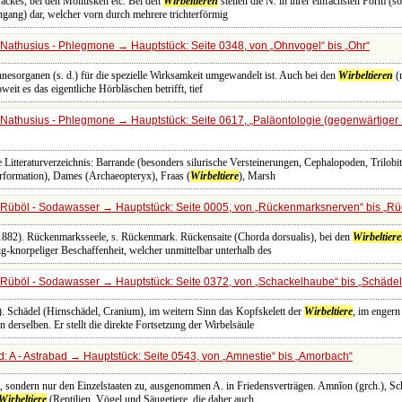
Sackes, bei den Mollusken etc. Bei den
Wirbeltieren
stellen die N. in ihrer einfachsten Form (
ngang) dar, welcher vorn durch mehrere trichterförmig
Nathusius - Phlegmone → Hauptstück: Seite 0348, von
Ohnvogel
bis
Ohr
innesorganen (s. d.) für die spezielle Wirksamkeit umgewandelt ist. Auch bei den
Wirbeltieren
(n
weit es das eigentliche Hörbläschen betrifft, tief
Nathusius - Phlegmone → Hauptstück: Seite 0617,
Paläontologie (gegenwärtige
Litteraturverzeichnis: Barrande (besonders silurische Versteinerungen, Cephalopoden, Trilobi
ärformation), Dames (Archaeopteryx), Fraas (
Wirbeltiere
), Marsh
Rüböl - Sodawasser → Hauptstück: Seite 0005, von
Rückenmarksnerven
bis
Rü
. 1882). Rückenmarksseele, s. Rückenmark. Rückensaite (Chorda dorsualis), bei den
Wirbeltier
ig-knorpeliger Beschaffenheit, welcher unmittelbar unterhalb des
Rüböl - Sodawasser → Hauptstück: Seite 0372, von
Schackelhaube
bis
Schädel
. Schädel (Hirnschädel, Cranium), im weitern Sinn das Kopfskelett der
Wirbeltiere
, im engern
 derselben. Er stellt die direkte Fortsetzung der Wirbelsäule
: A - Astrabad → Hauptstück: Seite 0543, von
Amnestie
bis
Amorbach
st, sondern nur den Einzelstaaten zu, ausgenommen A. in Friedensverträgen. Amnĭon (grch.), Sc
Wirbeltiere
(Reptilien, Vögel und Säugetiere, die daher auch