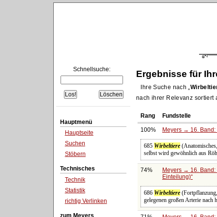
Schnellsuche:
Ergebnisse für Ih
Ihre Suche nach
Wirbeltie
nach ihrer Relevanz sortiert
Rang
Fundstelle
Hauptmenü
100%
Meyers → 16. Band: 
Hauptseite
Suchen
685
Wirbeltiere
(Anatomisches, 
selbst wird gewöhnlich aus Röh
Stöbern
Technisches
74%
Meyers → 16. Band: 
Einteilung)
Technik
Statistik
686
Wirbeltiere
(Fortpflanzung, 
gelegenen großen Arterie nach h
richtig Verlinken
zum Meyers
71%
Meyers → 16. Band: 