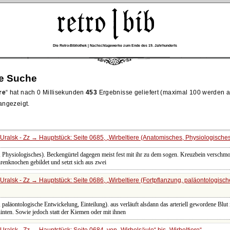
Die Retro-Bibliothek | Nachschlagewerke zum Ende des 19. Jahrhunderts
re Suche
re
hat nach 0 Millisekunden
453
Ergebnisse geliefert (maximal 100 werden 
 angezeigt.
Uralsk - Zz → Hauptstück: Seite 0685,
Wirbeltiere (Anatomisches, Physiologische
Physiologisches). Beckengürtel dagegen meist fest mit ihr zu dem sogen. Kreuzbein verschmolz
renknochen gebildet und setzt sich aus zwei
Uralsk - Zz → Hauptstück: Seite 0686,
Wirbeltiere (Fortpflanzung, paläontologisc
paläontologische Entwickelung, Einteilung). aus verläuft alsdann das arteriell gewordene Blut 
inten. Sowie jedoch statt der Kiemen oder mit ihnen
Uralsk - Zz → Hauptstück: Seite 0684, von
Wirbelsäule
bis
Wirbeltiere