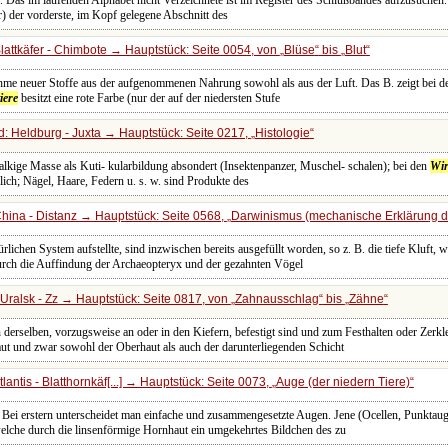
. Das im laufenden Alphabet nicht Verzeichnete ist im Register des Schlußbandes aufzusuchen.
) der vorderste, im Kopf gelegene Abschnitt des
lattkäfer - Chimbote → Hauptstück: Seite 0054, von
Blüse
bis
Blut
ahme neuer Stoffe aus der aufgenommenen Nahrung sowohl als aus der Luft. Das B. zeigt bei d
iere
besitzt eine rote Farbe (nur der auf der niedersten Stufe
: Heldburg - Juxta → Hauptstück: Seite 0217,
Histologie
r kalkige Masse als Kuti- kularbildung absondert (Insektenpanzer, Muschel- schalen); bei den
Wir
ich; Nägel, Haare, Federn u. s. w. sind Produkte des
hina - Distanz → Hauptstück: Seite 0568,
Darwinismus (mechanische Erklärung d
rlichen System aufstellte, sind inzwischen bereits ausgefüllt worden, so z. B. die tiefe Kluft,
urch die Auffindung der Archaeopteryx und der gezahnten Vögel
Uralsk - Zz → Hauptstück: Seite 0817, von
Zahnausschlag
bis
Zähne
erselben, vorzugsweise an oder in den Kiefern, befestigt sind und zum Festhalten oder Zerkl
t und zwar sowohl der Oberhaut als auch der darunterliegenden Schicht
antis - Blatthornkäf[...] → Hauptstück: Seite 0073,
Auge (der niedern Tiere)
. Bei erstern unterscheidet man einfache und zusammengesetzte Augen. Jene (Ocellen, Punktau
lche durch die linsenförmige Hornhaut ein umgekehrtes Bildchen des zu