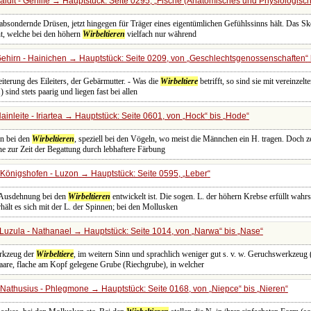
idit - Gehilfe → Hauptstück: Seite 0295,
Fische (Anatomisches und Physiologisc
absondernde Drüsen, jetzt hingegen für Träger eines eigentümlichen Gefühlssinns hält. Das Skel
t, welche bei den höhern
Wirbeltieren
vielfach nur während
ehirn - Hainichen → Hauptstück: Seite 0209, von
Geschlechtsgenossenschaften
iterung des Eileiters, der Gebärmutter. - Was die
Wirbeltiere
betrifft, so sind sie mit vereinze
) sind stets paarig und liegen fast bei allen
inleite - Iriartea → Hauptstück: Seite 0601, von
Hock
bis
Hode
n bei den
Wirbeltieren
, speziell bei den Vögeln, wo meist die Männchen ein H. tragen. Doch ze
e zur Zeit der Begattung durch lebhaftere Färbung
Königshofen - Luzon → Hauptstück: Seite 0595,
Leber
r Ausdehnung bei den
Wirbeltieren
entwickelt ist. Die sogen. L. der höhern Krebse erfüllt wahr
hält es sich mit der L. der Spinnen; bei den Mollusken
Luzula - Nathanael → Hauptstück: Seite 1014, von
Narwa
bis
Nase
erkzeug der
Wirbeltiere
, im weitern Sinn und sprachlich weniger gut s. v. w. Geruchswerkzeug (
paare, flache am Kopf gelegene Grube (Riechgrube), in welcher
Nathusius - Phlegmone → Hauptstück: Seite 0168, von
Niepce
bis
Nieren