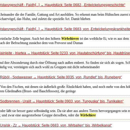
stanzgeschäft - Faidh[...] → Hauptstück: Seite 0682,
Entwickelungsgeschichte
cheinander die der Familie, Gattung und Art ausbilden. So erkennt man beim Hühnchen zuerst
charrvögel, das Huhn, und zuletzt die spezielle Art. Damit blieben
stanzgeschäft - Faidh[...] → Hauptstück: Seite 0683, von
Entwickelungskrankheit
 einfache Zelle beginnt. Auch bei den höhern
Wirbeltieren
ist das weibliche Ei, wie es aus dem
n nach der Befruchtung zunächst dem von Prevorst und Dumas
inleite - Iriartea → Hauptstück: Seite 0233, von
Hautabschürfung
bis
Hautdrüs
nd ihre Absonderung durch eine Öffnung nach außen entleert. So finden sie sich als sogen. Sc
ufig vor, vereinigen sich auch wohl zu Gruppen mit dicht nebeneinander
Rüböl - Sodawasser → Hauptstück: Seite 0035, von
Rundlet
bis
Runeberg
 Von den Fischen, mit denen sie äußerlich große Ähnlichkeit haben, und noch mehr von den h
ren Gliedmaßen (Brust- und Bauchflossen), die geringe
Sodbrennen - Uralit → Hauptstück: Seite 0903, von
Tunguska
bis
Tunikaten
er läßt sie besser ganz selbständig sein. Da sie aber aus andern Tieren hervorgegangen sein m
 und zwar eine ausgestorbene Gruppe derselben, oder die
Wirbeltiere
Uralsk - Zz → Hauptstück: Seite 0683, von
Wirballen
bis
Wirbelkanal