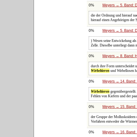
0%
Meyers → 5. Band: Di
die der Ordnung und hierauf na
hierauf einen Angehörigen der S
0%
Meyers → 5. Band: Di
) Wesen seine Entwickelung als
Zelle. Dieselbe unterliegt dan
0%
Meyers → 8. Band: Ha
durch ihre Form unterscheidet u
Wirbeltieren
und Wirbellosen hä
0%
Meyers → 14. Band: 
Wirbeltieren
gegenübergestellt.
Fehlen von Kiefern und der paa
0%
Meyers → 15. Band: 
der Gruppe der Molluskoideen od
Vorfahren entweder die Würmer,
0%
Meyers → 16. Band: 