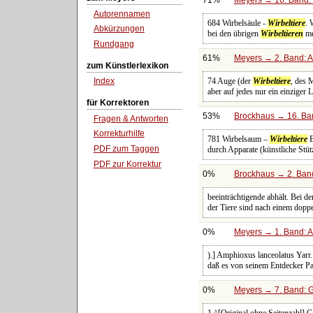
Autorennamen
684 Wirbelsäule -
Wirbeltiere
. 
Abkürzungen
bei den übrigen
Wirbeltieren
me
Rundgang
61%
Meyers → 2. Band: Atl
zum Künstlerlexikon
74 Auge (der
Wirbeltiere
, des 
Index
aber auf jedes nur ein einziger L
für Korrektoren
53%
Brockhaus → 16. Ban
Fragen & Antworten
Korrekturhilfe
781 Wirbelsaum –
Wirbeltiere
B
PDF zum Taggen
durch Apparate (künstliche Stütz
PDF zur Korrektur
0%
Brockhaus → 2. Band:
beeinträchtigende abhält. Bei d
der Tiere sind nach einem dopp
0%
Meyers → 1. Band: A 
).] Amphioxus lanceolatus Yarr.
daß es von seinem Entdecker Pa
0%
Meyers → 7. Band: G