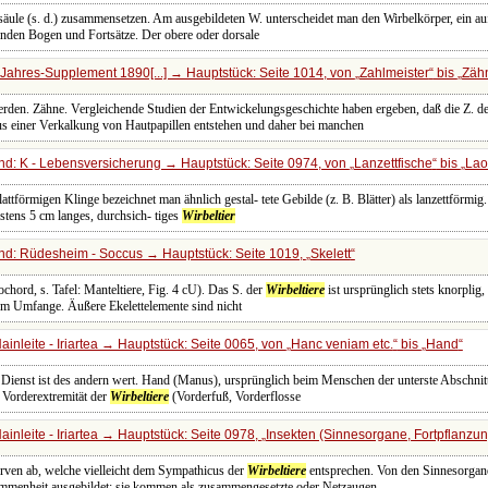
säule (s. d.) zusammensetzen. Am ausgebildeten W. unterscheidet man den Wirbelkörper, ein a
nden Bogen und Fortsätze. Der obere oder dorsale
Jahres-Supplement 1890[...] → Hauptstück: Seite 1014, von
Zahlmeister
bis
Zäh
werden. Zähne. Vergleichende Studien der Entwickelungsgeschichte haben ergeben, daß die Z. d
aus einer Verkalkung von Hautpapillen entstehen und daher bei manchen
d: K - Lebensversicherung → Hauptstück: Seite 0974, von
Lanzettfische
bis
La
attförmigen Klinge bezeichnet man ähnlich gestal- tete Gebilde (z. B. Blätter) als lanzettförmi
stens 5 cm langes, durchsich- tiges
Wirbeltier
nd: Rüdesheim - Soccus → Hauptstück: Seite 1019,
Skelett
rochord, s. Tafel: Manteltiere, Fig. 4 cU). Das S. der
Wirbeltiere
ist ursprünglich stets knorplig
em Umfange. Äußere Ekelettelemente sind nicht
inleite - Iriartea → Hauptstück: Seite 0065, von
Hanc veniam etc.
bis
Hand
ein Dienst ist des andern wert. Hand (Manus), ursprünglich beim Menschen der unterste Abschni
 Vorderextremität der
Wirbeltiere
(Vorderfuß, Vorderflosse
inleite - Iriartea → Hauptstück: Seite 0978,
Insekten (Sinnesorgane, Fortpflanzun
rven ab, welche vielleicht dem Sympathicus der
Wirbeltiere
entsprechen. Von den Sinnesorgan
mmenheit ausgebildet; sie kommen als zusammengesetzte oder Netzaugen