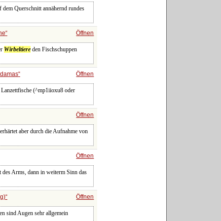
uf dem Querschnitt annähernd rundes
ne
Öffnen
er
Wirbeltiere
den Fischschuppen
odamas
Öffnen
g. Lanzettfische (^mp1iioxu8 oder
Öffnen
, erhärtet aber durch die Aufnahme von
Öffnen
tt des Arms, dann in weiterm Sinn das
g)
Öffnen
en sind Augen sehr allgemein