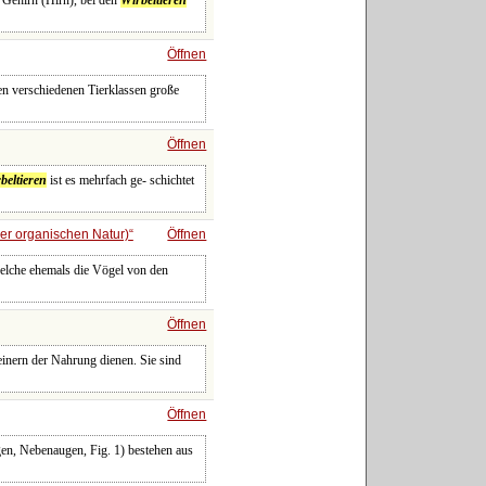
 Gehirn (Hirn), bei den
Wirbeltieren
Öffnen
en verschiedenen Tierklassen große
Öffnen
beltieren
ist es mehrfach ge- schichtet
er organischen Natur)
Öffnen
 welche ehemals die Vögel von den
Öffnen
einern der Nahrung dienen. Sie sind
Öffnen
gen, Nebenaugen, Fig. 1) bestehen aus