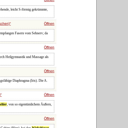
tehende, leicht S-förmig gekrümmte,
schen)
Öffnen
d empfangen Fasern vom Sehnerv; da
Öffnen
durch Heilgymnastik und Massage als
Öffnen
ngsfähige Diaphragma (Iris). Die A.
i
Öffnen
ltier
, von so eigentümlichem Äußern,
Öffnen