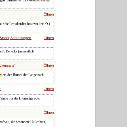
sogen. Urniere der Cyklostomen) einen
Öffnen
ur die Leptokardier besitzen kein O.)
r Stand; Sammlungen,
Öffnen
ten), Benecke (namentlich
ckensaite
Öffnen
en
ein den Rumpf der Länge nach
Öffnen
 Sinne nur die knorpelige oder
Öffnen
hafhaut, die besondere Hüllenhaut,