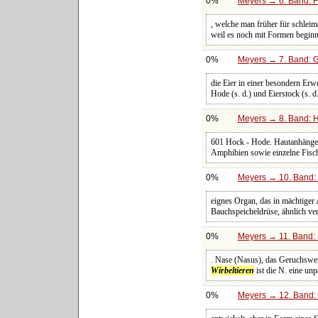
0%
Meyers → 6. Band: Fa
, welche man früher für schleim
weil es noch mit Formen beginn
0%
Meyers → 7. Band: G
die Eier in einer besondern Erwe
Hode (s. d.) und Eierstock (s. d.
0%
Meyers → 8. Band: Ha
601 Hock - Hode. Hautanhänge
Amphibien sowie einzelne Fisch
0%
Meyers → 10. Band: 
eignes Organ, das in mächtige
Bauchspeicheldrüse, ähnlich ver
0%
Meyers → 11. Band: 
. Nase (Nasus), das Geruchsw
Wirbeltieren
ist die N. eine un
0%
Meyers → 12. Band: 