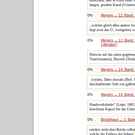
entwickelt, aber in Form eines 
langen, geraden Kanal (Urniere
0%
Meyers → 12. Band: 
, welcher gleich allen andern S
liegt zwar das O., wenigstens so
0%
Meyers → 12. Band: 
Litteratur)
Hinweis auf das unten gegebene 
Triasformation), Beyrich (Terti
0%
Meyers → 14. Band: 
. Leyden, Tabes dorsalis (Berl
durchziehender Stab von gallert
0%
Meyers → 14. Band: 
Handwerkslieder" (Leipz. 1865)
knöcherne Kapsel für das Gehirn
0%
Brockhaus → 1. Band
erteilen, nicht dem Reiche selb
welche der Embryo der höhern