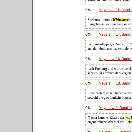
0%
Meyers → 11. Band: 
Skelettes kommt (
Wirbeltiere
),
Säugetieren noch vielfach in g
0%
Meyers → 14. Band: 
. a. Samenlappen, s. Same, S. 25
aus der Hode nach außen oder z
0%
Meyers → 16. Band: 
nach Freiburg und wurde daselb
schrieb: »Lehrbuch der vergle
0%
Meyers → 18. Band: 
. Ihre Seitenflossen haben auß
sowohl die gewöhnliche Flosse
0%
Meyers → 1. Band: A 
") oder Lurche, Klasse der
Wirb
eigentümliche Wechsel des Lebe