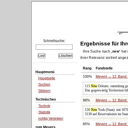
Schnellsuche:
Ergebnisse für Ih
Ihre Suche nach
new
hat 
ihrer Relevanz sortiert angez
Rang
Fundstelle
Hauptmenü
100%
Meyers → 12. Band: 
Hauptseite
Suchen
115
New
Orleans. sammlung gew
Das gegenwärtig Territorium bil
Stöbern
Technisches
98%
Meyers → 12. Band: 
Technik
120
New
York (Staat). mit 187
Statistik
5139 auf Reservationen im Sta
richtig Verlinken
85%
Meyers → 12. Band: 
zum Meyers