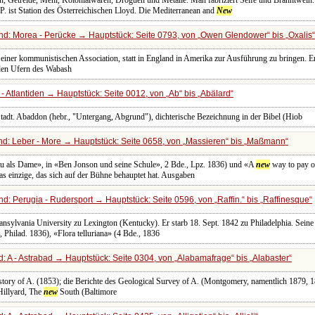
n, Getreide, Mehl, Kolonialwaren, Droguen und Metalle. Man fabriziert Seife und Branntwein
P. ist Station des Österreichischen Lloyd. Die Mediterranean and
New
d: Morea - Perücke → Hauptstück: Seite 0793, von
Owen Glendower
bis
Oxalis
iner kommunistischen Association, statt in England in Amerika zur Ausführung zu bringen. 
en Ufern des Wabash
- Atlantiden → Hauptstück: Seite 0012, von
Ab
bis
Abälard
tadt. Abaddon (hebr., "Untergang, Abgrund"), dichterische Bezeichnung in der Bibel (Hiob
d: Leber - More → Hauptstück: Seite 0658, von
Massieren
bis
Maßmann
au als Dame», in «Ben Jonson und seine Schule», 2 Bde., Lpz. 1836) und «A
new
way to pay o
s einzige, das sich auf der Bühne behauptet hat. Ausgaben
d: Perugia - Rudersport → Hauptstück: Seite 0596, von
Raffin.
bis
Raffinesque
ansylvania University zu Lexington (Kentucky). Er starb 18. Sept. 1842 zu Philadelphia. Seine
 Philad. 1836), «Flora telluriana» (4 Bde., 1836
: A - Astrabad → Hauptstück: Seite 0304, von
Alabamafrage
bis
Alabaster
History of A. (1853); die Berichte des Geological Survey of A. (Montgomery, namentlich 1879, 18
 Hillyard, The
new
South (Baltimore