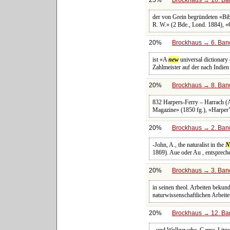
der von Grein begründeten «Bib
R. W.» (2 Bde., Lond. 1884), «
20%
Brockhaus → 6. Band
ist «A
new
universal dictionary
Zahlmeister auf der nach Indien
20%
Brockhaus → 8. Band
832 Harpers-Ferry – Harrach (A
Magazine» (1850 fg.), «Harper’
20%
Brockhaus → 2. Band
-John, A., the naturalist in the
N
1869). Aue oder Au , entsprech
20%
Brockhaus → 3. Band:
in seinen theol. Arbeiten beku
naturwissenschaftlichen Arbeite
20%
Brockhaus → 12. Ban