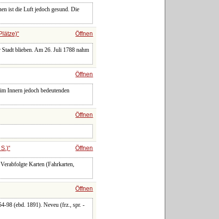
nen ist die Luft jedoch gesund. Die
Plätze)
Öffnen
 Stadt blieben. Am 26. Juli 1788 nahm
Öffnen
 im Innern jedoch bedeutenden
Öffnen
S.)
Öffnen
Verabfolgte Karten (Fahrkarten,
Öffnen
4-98 (ebd. 1891). Neveu (frz., spr. -