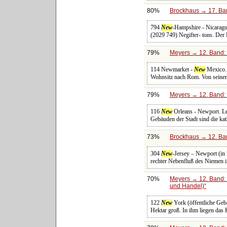
80%
Brockhaus → 17. Ba
794
New
-Hampshire - Nicaragu
(2029 749) Negifter- tons. Der
79%
Meyers → 12. Band: 
114 Newmarket -
New
Mexico. 
Wohnsitz nach Rom. Von seinen 
79%
Meyers → 12. Band: 
116
New
Orleans - Newport. Le
Gebäuden der Stadt sind die ka
73%
Brockhaus → 12. Ban
304
New
-Jersey – Newport (in 
rechter Nebenfluß des Niemen 
70%
Meyers → 12. Band: 
und Handel)
122
New
York (öffentliche Gebä
Hektar groß. In ihm liegen da