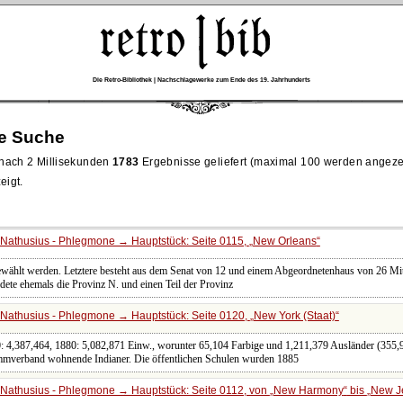
Die Retro-Bibliothek | Nachschlagewerke zum Ende des 19. Jahrhunderts
re Suche
nach 2 Millisekunden
1783
Ergebnisse geliefert (maximal 100 werden angeze
eigt.
Nathusius - Phlegmone → Hauptstück: Seite 0115,
New Orleans
ählt werden. Letztere besteht aus dem Senat von 12 und einem Abgeordnetenhaus von 26 Mitgl
dete ehemals die Provinz N. und einen Teil der Provinz
Nathusius - Phlegmone → Hauptstück: Seite 0120,
New York (Staat)
0: 4,387,464, 1880: 5,082,871 Einw., worunter 65,104 Farbige und 1,211,379 Ausländer (355
mmverband wohnende Indianer. Die öffentlichen Schulen wurden 1885
Nathusius - Phlegmone → Hauptstück: Seite 0112, von
New Harmony
bis
New J