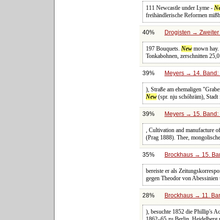
111 Newcastle under Lyme -
N
freihändlerische Reformen mißbil
40%
Drogisten → Zweiter
197 Bouquets.
New
mown hay. 1
Tonkabohnen, zerschnitten 25,0
39%
Meyers → 14. Band: 
), Straße am ehemaligen "Grabe
New
(spr. nju schóhräm), Stadt
39%
Meyers → 15. Band: 
, Cultivation and manufacture of
(Prag 1888). Thee, mongolische
35%
Brockhaus → 15. Ban
bereiste er als Zeitungskorresp
gegen Theodor von Abessinien t
28%
Brockhaus → 11. Ban
), besuchte 1852 die Phillip's 
1862–65 zu Berlin, Heidelberg