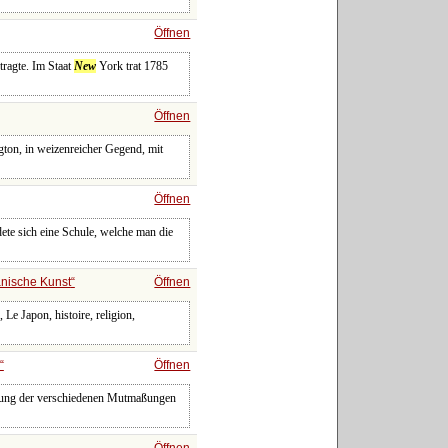
Öffnen
ragte. Im Staat
New
York trat 1785
Öffnen
gton, in weizenreicher Gegend, mit
Öffnen
ldete sich eine Schule, welche man die
nische Kunst
Öffnen
Le Japon, histoire, religion,
Öffnen
ellung der verschiedenen Mutmaßungen
Öffnen