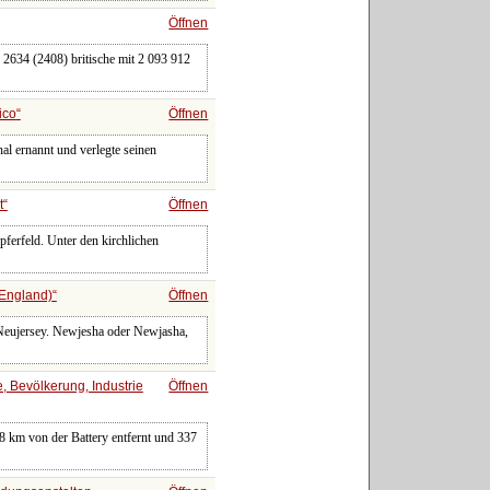
Öffnen
 2634 (2408) britische mit 2 093 912
ico
Öffnen
 ernannt und verlegte seinen
t
Öffnen
ferfeld. Unter den kirchlichen
 England)
Öffnen
 Neujersey. Newjesha oder Newjasha,
, Bevölkerung, Industrie
Öffnen
 8 km von der Battery entfernt und 337