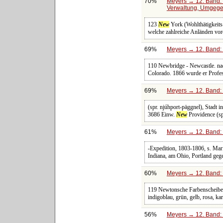
70%
Meyers → 12. Band: 
Verwaltung, Umgege
123
New
York (Wohlthätigkeits-
welche zahlreiche Anländen vor
69%
Meyers → 12. Band: 
110 Newbridge - Newcastle. na
Colorado. 1866 wurde er Profe
69%
Meyers → 12. Band: 
(spr. njúhport-päggnel), Stadt
3686 Einw.
New
Providence (sp
61%
Meyers → 12. Band: 
-Expedition, 1803-1806, s. Mar
Indiana, am Ohio, Portland gege
60%
Meyers → 12. Band: 
119 Newtonsche Farbenscheibe
indigoblau, grün, gelb, rosa, kar
56%
Meyers → 12. Band: 