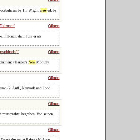
vocabularies by Th. Wright.
new
ed. by
Falerner
Öffnen
chiffbruch; dann fuhr er als
eschlecht)
Öffnen
chriften: «Harper’s
New
Monthly
Öffnen
chanan (2. Aufl., Neuyork und Lond.
Öffnen
stminsterabtei begraben. Von seinen
Öffnen