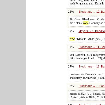
- und Wollgewebe, Garne, Litze
nach Pyrgos und nach Korinth. 
18%
Brockhaus → 12. Ban
791 Owen Glendower – Oxalis e
die Kolonie
New
-Harmony an d
17%
Meyers → 1. Band: A 
New
Plymouth . Abâd (pers.), S
17%
Brockhaus → 11. Ban
von Baudissin: «Die Bürgersfr
Gätschenberger, Lond. 1874), da
17%
Brockhaus → 13. Ban
Professor der Botanik an der Tr
and botany of America» (4 Bde.,
15%
Brockhaus → 1. Band
history (1872); A. J. Pickett, 
(2. Aufl., Atlanta 1888); M. B.