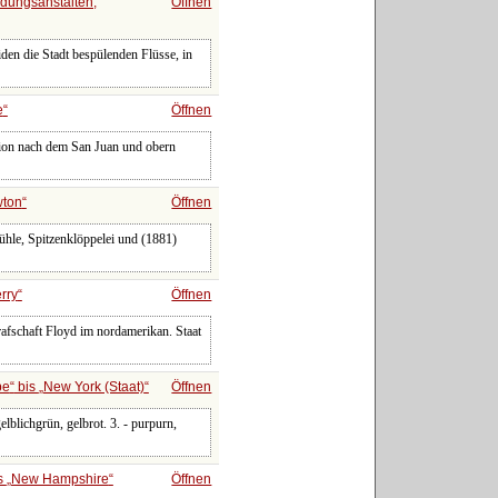
ldungsanstalten,
Öffnen
den die Stadt bespülenden Flüsse, in
e
Öffnen
tion nach dem San Juan und obern
ton
Öffnen
ühle, Spitzenklöppelei und (1881)
rry
Öffnen
rafschaft Floyd im nordamerikan. Staat
be
bis
New York (Staat)
Öffnen
elblichgrün, gelbrot. 3. - purpurn,
s
New Hampshire
Öffnen