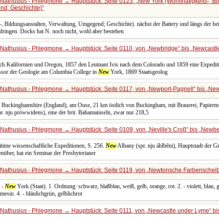
Nathusius - Phlegmone → Hauptstück: Seite 0123,
New York (Wohlthätigkeits-, Bi
nd; Geschichte)
, Bildungsanstalten, Verwaltung, Umgegend; Geschichte). nächst der Battery und längs der bei
dringen. Docks hat N. noch nicht, wohl aber bestehen
Nathusius - Phlegmone → Hauptstück: Seite 0110, von
Newbridge
bis
Newcastl
ch Kalifornien und Oregon, 1857 den Leutnant Ivis nach dem Colorado und 1859 eine Expedi
ssor der Geologie am Columbia College in
New
York, 1869 Staatsgeolog
Nathusius - Phlegmone → Hauptstück: Seite 0117, von
Newport-Pagnell
bis
New
 in Buckinghamshire (England), am Ouse, 21 km östlich von Buckingham, mit Brauerei, Papierm
r. nju prówwidens), eine der brit. Bahamainseln, zwar nur 218,5
Nathusius - Phlegmone → Hauptstück: Seite 0109, von
Neville's Croß
bis
Newbe
itime wissenschaftliche Expeditionen, S. 256.
New
Albany (spr. nju áhlbĕni), Hauptstadt der G
nüber, hat ein Seminar der Presbyterianer
Nathusius - Phlegmone → Hauptstück: Seite 0119, von
Newtonsche Farbenschei
 -
New
York (Staat). 1. Ordnung: schwarz, blaßblau, weiß, gelb, orange, rot. 2. - violett, blau, g
mesin. 4. - bläulichgrün, gelblichrot
Nathusius - Phlegmone → Hauptstück: Seite 0111, von
Newcastle under Lyme
bi