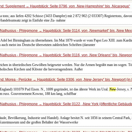
nd: Supplement → Hauptstück: Seite 0796, von
New-Hampshire
bis
Nicaragua
a tons; aus liefen 4202 Schisse (3433 Dampfer) mit 2 872 902 (2 033307) Registertons, davon
 Handelsumsatz zeigt in Einfuhr eine Zu- nahme
Nathusius - Phlegmone → Hauptstück: Seite 0114, von
Newmarket
bis
New Mex
Adel bei Birmingham zu übernehmen. Im Mai 1879 wurde er vom Papst Leo XIII. zum Kardinal
auch meist ins Deutsche übersetzten zahlreichen Schriften (darunter
Nathusius - Phlegmone → Hauptstück: Seite 0116, von
New Orleans
bis
Newpor
ichen in überirdischen Gewölben beigesetzt werden. Nur die Armen begräbt man im sogen. Töp
tholischen Kirchen und Klöster die hervorragendsten. Außer
d: Morea - Perücke → Hauptstück: Seite 0306, von
New-Jersey
bis
Newport (in
England) 101079 Pud Eisen. N., 1699 gegründet, ist das älteste Werk im Ural.
New
-Jersey, s.
im russ. Gouvernement Kowno, 188 km lang, schiffbar
Nathusius - Phlegmone → Hauptstück: Seite 0122,
New York (öffentliche Gebäude
ude, Bevölkerung, Industrie und Handel). Anlage besitzt N. seit 1856 in seinem Central Park,
s Kunstmuseum und die großen Behälter der Wasserwerke