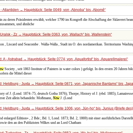
- Atlantiden → Hauptstück: Seite 0049, von
Abnoba
bis
Abomê
n zu deren Präsidenten erwählt, welcher 1790 im Kongreß die Abschaffung der Sklaverei beant
 zusammen, und ähnliche
Uralsk - Zz → Hauptstück: Seite 0363, von
Wallach
bis
Wallenstein
on , Liscard und Seacombe . Walla-Walla , Stadt im O. des nordamerikan. Territoriums Washin
: A - Astrabad → Hauptstück: Seite 0774, von
Aquafortist
bis
Aquarellmalerei
ew
Society , seit 1863 Institute of Painters in water colors ) gefolgt. In den ersten 20 Jahren bi
sofern die Mittel dieser
: Heldburg - Juxta → Hauptstück: Seite 0871, von
Japanische Bantams
bis
Japa
ory of J. (Lond. 1874–75; deutsch Gotha 1876); Thorpe, History of J. (ebd. 1885); Lamairesse, 
eueste Zeit allein behandeln: Moßmann,
New
J. (Lond
: Heldburg - Juxta → Hauptstück: Seite 1006, von
Jün-ho
bis
Junius (Briefe des)
d enlarged Edition» , 2 Bde.; Bd. 1, Lond. 1873; Bd. 2, 1869) mit einer ausführlichen Darst
sowie den an den Publizisten Wilkes und an Lord Chatham
d: Turkestan - Zz → Hauptstück: Seite 0852, von
Wu-hu
bis
Wullenwever