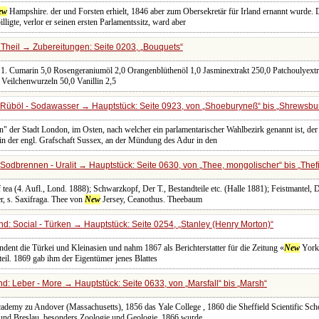
ew
Hampshire. der und Forsten erhielt, 1846 aber zum Obersekretär für Irland ernannt wurde. D
ligte, verlor er seinen ersten Parlamentssitz, ward aber
 Theil → Zubereitungen: Seite 0203,
Bouquets
. Cumarin 5,0 Rosengeraniumöl 2,0 Orangenblüthenöl 1,0 Jasminextrakt 250,0 Patchoulyextrak
 Veilchenwurzeln 50,0 Vanillin 2,5
Rüböl - Sodawasser → Hauptstück: Seite 0923, von
Shoeburyneß
bis
Shrewsbu
n" der Stadt London, im Osten, nach welcher ein parlamentarischer Wahlbezirk genannt ist, de
 in der engl. Grafschaft Sussex, an der Mündung des Adur in den
Sodbrennen - Uralit → Hauptstück: Seite 0630, von
Thee, mongolischer
bis
Thefi
 tea (4. Aufl., Lond. 1888); Schwarzkopf, Der T., Bestandteile etc. (Halle 1881); Feistmantel, 
r, s. Saxifraga. Thee von
New
Jersey, Ceanothus. Theebaum
d: Social - Türken → Hauptstück: Seite 0254,
Stanley (Henry Morton)
ondent die Türkei und Kleinasien und nahm 1867 als Berichterstatter für die Zeitung «
New
York 
eil. 1869 gab ihm der Eigentümer jenes Blattes
d: Leber - More → Hauptstück: Seite 0633, von
Marsfall
bis
Marsh
Academy zu Andover (Massachusetts), 1856 das Yale College , 1860 die Sheffield Scientific Sc
 und Breslau, besonders Zoologie und Geologie. 1866 wurde