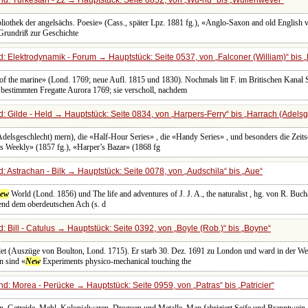
liothek der angelsächs. Poesie» (Cass., später Lpz. 1881 fg.), «Anglo-Saxon and old English 
Grundriß zur Geschichte
: Elektrodynamik - Forum → Hauptstück: Seite 0537, von
Falconer (William)
bis
 of the marine» (Lond. 1769; neue Aufl. 1815 und 1830). Nochmals litt F. im Britischen Kanal S
 bestimmten Fregatte Aurora 1769; sie verscholl, nachdem
: Gilde - Held → Hauptstück: Seite 0834, von
Harpers-Ferry
bis
Harrach (Adelsg
delsgeschlecht) mern), die «Half-Hour Series» , die «Handy Series» , und besonders die Zeits
s Weekly» (1857 fg.), «Harper’s Bazar» (1868 fg
: Astrachan - Bilk → Hauptstück: Seite 0078, von
Audschila
bis
Aue
ew
World (Lond. 1856) und The life and adventures of J. J. A., the naturalist , hg. von R. Bu
end dem oberdeutschen Ach (s. d
 Bill - Catulus → Hauptstück: Seite 0392, von
Boyle (Rob.)
bis
Boyne
ndet (Auszüge von Boulton, Lond. 1715). Er starb 30. Dez. 1691 zu London und ward in der We
n sind «
New
Experiments physico-mechanical touching the
d: Morea - Perücke → Hauptstück: Seite 0959, von
Patras
bis
Patricier