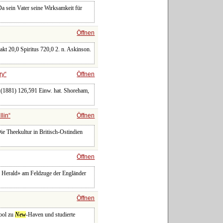
a sein Vater seine Wirksamkeit für
Öffnen
t 20,0 Spiritus 720,0 2. n. Askinson.
ry
Öffnen
r (1881) 126,591 Einw. hat. Shoreham,
llin
Öffnen
Die Theekultur in Britisch-Ostindien
Öffnen
Herald» am Feldzuge der Engländer
Öffnen
hool zu
New
-Haven und studierte