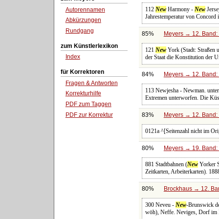
112
New
Harmony -
New
Jerse
Autorennamen
Jahrestemperatur von Concord i
Abkürzungen
Rundgang
85%
Meyers → 12. Band: 
zum Künstlerlexikon
121
New
York (Stadt: Straßen 
Index
der Staat die Konstitution der 
für Korrektoren
84%
Meyers → 12. Band: 
Fragen & Antworten
113 Newjesha - Newman. unte
Korrekturhilfe
Extremen unterworfen. Die Küs
PDF zum Taggen
PDF zur Korrektur
83%
Meyers → 12. Band: 
0121a ^[Seitenzahl nicht im Ori
80%
Meyers → 19. Band: 
881 Stadtbahnen (
New
Yorker S
Zeitkarten, Arbeiterkarten).
80%
Brockhaus → 12. Ban
300 Neveu -
New
-Brunswick de 
wöh), Neffe. Neviges, Dorf im