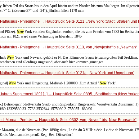
y. lichen Teil des Staats bis in den April hinein und im Norden bis zum Mai liegen. Im allgemei
st 7° C. (Extreme 37° und -24°); jährlich fallen 1170 mm
Nathusius - Phlegmone → Hauptstück: Seite 0121,
New York (Stadt: Straßen und 
und Plätze).
New
York von den Engländern erobert, die bis zum Frieden von 1783 im Besitz der
Union an; 1821 ward seine Verfassung in liberalem, 1846
Nathusius - Phlegmone → Hauptstück: Seite 0113, von
Newjesha
bis
Newman
rhalb
New
York und Newark, gehört zu N. Das Klima des Staats ist zum großen Teil Seeklima,
tenebenen sind allerdings ungesund; aber auch hier kommen günstiger
Nathusius - Phlegmone → Hauptstück: Seite 0121a,
New York und Umgebung
ginal]
New
York und Umgebung. Maßstab 1:200000. Zum Artikel "
New
York".
Jahres-Supplement 1891[...] → Hauptstück: Seite 0895,
Stadtbahnen (New Yorker 
.) Betriebsjahr Stadtverkehr Stadt- und Ringverkehr Ringverkehr Vorortverkehr Zusammen 1) 
 1888/89 13329539 3317783 3532644 1575989 21755955 1889/90
d: Morea - Perücke → Hauptstück: Seite 0302, von
Neveu
bis
New-Brunswick
Mazarin, duc de Nivernais (Par. 1890); dies., La fin du XVIIIᵉ siècle. Le duc de Nivernais 175
 Kreis Mettmann des preuß. Reg.-Bez. Düsseldorf