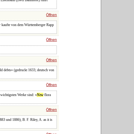
. Eisenbahn (zwei Bahnhöfe) führt
Öffnen
Er kaufte von dem Württemberger Rapp
Öffnen
Öffnen
ld debts» (gedruckt 1633; deutsch von
Öffnen
 wichtigsten Werke sind: «
New
flora
Öffnen
83 und 1886); B. F. Riley, A. as it is