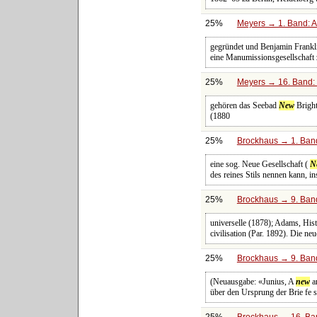
25%
Meyers → 1. Band: A 
gegründet und Benjamin Frankli
eine Manumissionsgesellschaft
25%
Meyers → 16. Band: 
gehören das Seebad
New
Bright
(1880
25%
Brockhaus → 1. Band
eine sog. Neue Gesellschaft (
N
des reines Stils nennen kann, in
25%
Brockhaus → 9. Band
universelle (1878); Adams, Hist
civilisation (Par. 1892). Die n
25%
Brockhaus → 9. Band
(Neuausgabe: «Junius, A
new
an
über den Ursprung der Brie fe 
25%
Brockhaus → 16. Ban