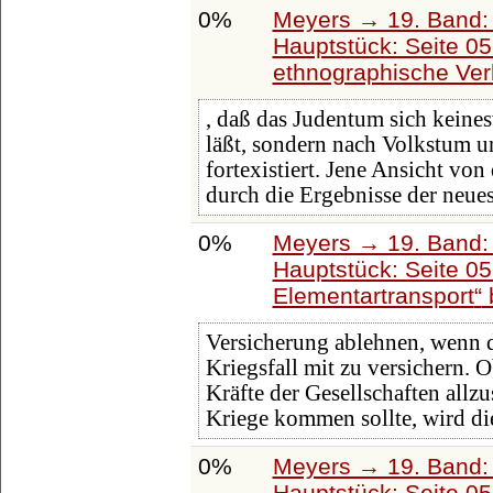
0%
Meyers → 19. Band: 
Hauptstück: Seite 0
ethnographische Ver
, daß das Judentum sich kein
läßt, sondern nach Volkstum u
fortexistiert. Jene Ansicht von
durch die Ergebnisse der neue
0%
Meyers → 19. Band: 
Hauptstück: Seite 0
Elementartransport
Versicherung ablehnen, wenn de
Kriegsfall mit zu versichern. 
Kräfte der Gesellschaften allz
Kriege kommen sollte, wird di
0%
Meyers → 19. Band: 
Hauptstück: Seite 0