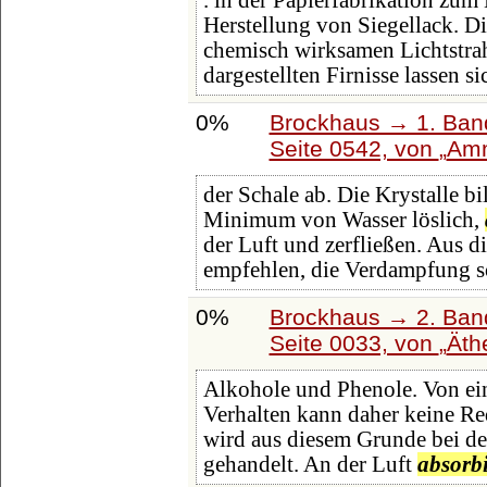
. in der Papierfabrikation zu
Herstellung von Siegellack. 
chemisch wirksamen Lichtstra
dargestellten Firnisse lassen 
0%
Brockhaus → 1. Band
Seite 0542, von
Amm
der Schale ab. Die Krystalle b
Minimum von Wasser löslich,
der Luft und zerfließen. Aus d
empfehlen, die Verdampfung s
0%
Brockhaus → 2. Band
Seite 0033, von
Äth
Alkohole und Phenole. Von ein
Verhalten kann daher keine Re
wird aus diesem Grunde bei de
gehandelt. An der Luft
absorb