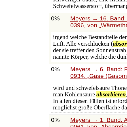
Schwefelwasserstoff, überman
0%
Meyers → 16. Band: 
0396, von
Wärmethe
irgend welche Bestandteile der
Luft. Alle verschlucken (
absor
der sie treffenden Sonnenstra
nannte Körper, welche die dun
0%
Meyers → 6. Band: Fa
0934,
Gase (Gasome
wird und schwefelsaure Thoner
man Kohlensäure
absorbieren
In allen diesen Fällen ist erfo
möglichst große Oberfläche da
0%
Meyers → 1. Band: A 
0061, von
Absorpti