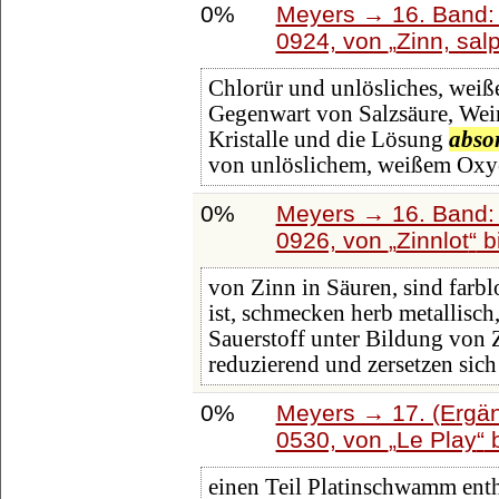
0%
Meyers → 16. Band: 
0924, von
Zinn, sal
Chlorür und unlösliches, weiße
Gegenwart von Salzsäure, Wein
Kristalle und die Lösung
abso
von unlöslichem, weißem Oxyc
0%
Meyers → 16. Band: 
0926, von
Zinnlot
b
von Zinn in Säuren, sind farbl
ist, schmecken herb metallisch,
Sauerstoff unter Bildung von 
reduzierend und zersetzen sic
0%
Meyers → 17. (Ergän
0530, von
Le Play
b
einen Teil Platinschwamm enthä