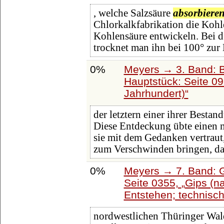
, welche Salzsäure
absorbiere
Chlorkalkfabrikation die Kohle
Kohlensäure entwickeln. Bei 
trocknet man ihn bei 100° zur
0%
Meyers → 3. Band: B
Hauptstück: Seite 0
Jahrhundert)
der letztern einer ihrer Bestan
Diese Entdeckung übte einen 
sie mit dem Gedanken vertraut,
zum Verschwinden bringen, d
0%
Meyers → 7. Band: G
Seite 0355,
Gips (n
Entstehen; technisch
nordwestlichen Thüringer Wald