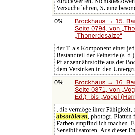
zurückwerfen. Nichtsdestowenig
Versuche lehren, S. eine beso
0%
Brockhaus → 15. Ban
Seite 0794, von
Tho
Thonerdesalze
der T. als Komponent einer jed
Bestandteil der Feinerde (s. d.
Pflanzennährstoffe aus der Bo
dem Versinken in den Untergr
0%
Brockhaus → 16. Ban
Seite 0371, von
Vog
Ed.)
bis
Vogel (Her
, die vermöge ihrer Fähigkeit, 
absorbieren
, photogr. Platten
Farben empfindlich machen. Er
Sensibilisatoren. Aus dieser 