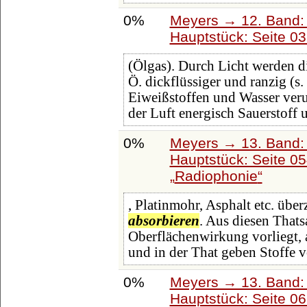
0%
Meyers → 12. Band:
Hauptstück: Seite 0
(Ölgas). Durch Licht werden d
Ö. dickflüssiger und ranzig (s.
Eiweißstoffen und Wasser veru
der Luft energisch Sauerstoff 
0%
Meyers → 13. Band: 
Hauptstück: Seite 0
Radiophonie
, Platinmohr, Asphalt etc. über
absorbieren
. Aus diesen Thats
Oberflächenwirkung vorliegt, an
und in der That geben Stoffe
0%
Meyers → 13. Band: 
Hauptstück: Seite 0