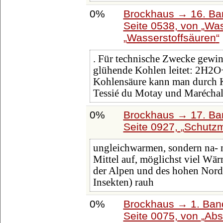
0%
Brockhaus → 16. Ban
Seite 0538, von
Was
Wasserstoffsäuren
. Für technische Zwecke gewi
glühende Kohlen leitet: 2H2
Kohlensäure kann man durch
Tessié du Motay und Maréchal
0%
Brockhaus → 17. Ba
Seite 0927,
Schutzm
ungleichwarmen, sondern na- m
Mittel auf, möglichst viel Wä
der Alpen und des hohen Norden
Insekten) rauh
0%
Brockhaus → 1. Band
Seite 0075, von
Abs