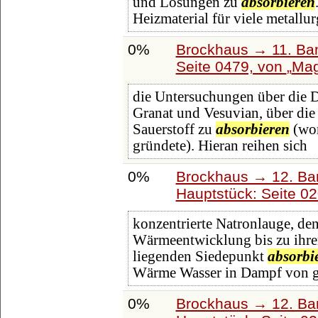
und Lösungen zu
absorbieren
Heizmaterial für viele metallu
0%
Brockhaus → 11. Ban
Seite 0479, von
Mag
die Untersuchungen über die 
Granat und Vesuvian, über die
Sauerstoff zu
absorbieren
(wor
gründete). Hieran reihen sich
0%
Brockhaus → 12. Ba
Hauptstück: Seite 0
konzentrierte Natronlauge, de
Wärmeentwicklung bis zu ihre
liegenden Siedepunkt
absorbi
Wärme Wasser in Dampf von g
0%
Brockhaus → 12. Ba