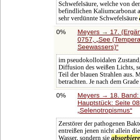
Schwefelsäure, welche von dem 
befindlichen Kaliumcarbonat 
sehr verdünnte Schwefelsäure
0%
Meyers → 17. (Ergän
0757,
See (Temperat
Seewassers)
im pseudokolloidalen Zustand, 
Diffusion des weißen Lichts, 
Teil der blauen Strahlen aus. 
betrachten. Je nach dem Grade
0%
Meyers → 18. Band: 
Hauptstück: Seite 0
Selenotropismus
Zerstörer der pathogenen Bakte
entreißen jenen nicht allein d
Wasser, sondern sie
absorbier