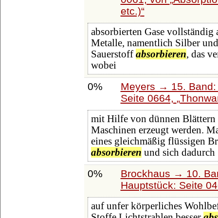
etc.)
absorbierten Gase vollständig
Metalle, namentlich Silber u
Sauerstoff
absorbieren
, das v
wobei
0%
Meyers → 15. Band: 
Seite 0664,
Thonwar
mit Hilfe von dünnen Blättern 
Maschinen erzeugt werden. Ma
eines gleichmäßig flüssigen B
absorbieren
und sich dadurch
0%
Brockhaus → 10. Ba
Hauptstück: Seite 0
auf unfer körperliches Wohlbe
Stoffe Lichtstrahlen besser
abs