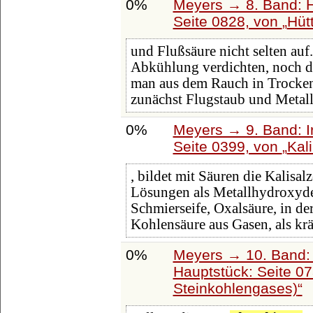
0%
Meyers → 8. Band: Ha
Seite 0828, von
Hüt
und Flußsäure nicht selten auf
Abkühlung verdichten, noch d
man aus dem Rauch in Trocke
zunächst Flugstaub und Metall
0%
Meyers → 9. Band: I
Seite 0399, von
Kal
, bildet mit Säuren die Kalisal
Lösungen als Metallhydroxyde
Schmierseife, Oxalsäure, in de
Kohlensäure aus Gasen, als krä
0%
Meyers → 10. Band:
Hauptstück: Seite 0
Steinkohlengases)