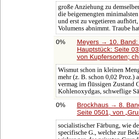
große Anziehung zu demselben,
die beigemengten minimalste
und erst zu vegetieren aufhört
Volumens abnimmt. Traube hat
0%
Meyers → 10. Band:
Hauptstück: Seite 0
von Kupfersorten; c
Wismut schon in kleinen Menge
mehr (z. B. schon 0,02 Proz.) a
vermag im flüssigen Zustand 
Kohlenoxydgas, schweflige Säu
0%
Brockhaus → 8. Band
Seite 0501, von
Gru
socialistischer Färbung, wie de
specifische G., welche zur B