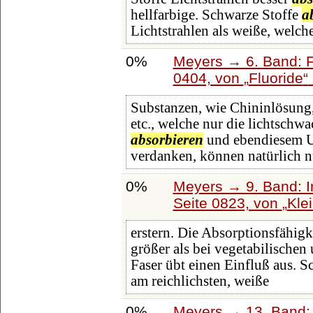
hellfarbige. Schwarze Stoffe
a
Lichtstrahlen als weiße, welch
0%
Meyers → 6. Band: Fa
0404, von
Fluoride
Substanzen, wie Chininlösung
etc., welche nur die lichtschwa
absorbieren
und ebendiesem U
verdanken, können natürlich n
0%
Meyers → 9. Band: I
Seite 0823, von
Kle
erstern. Die Absorptionsfähigke
größer als bei vegetabilischen
Faser übt einen Einfluß aus. 
am reichlichsten, weiße
0%
Meyers → 13. Band: 