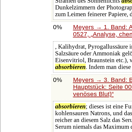
Strahlen des Sonnenlichts
abs
Dunkelzimmern der Photograp
zum Leimen feinerer Papiere, 
0%
Meyers → 1. Band: A 
0527,
Analyse, che
, Kalihydrat, Pyrogallussäure 
Salzsäure oder Ammoniak gelös
Eisenvitriol, Braunstein etc.
absorbieren
. Indem man diese
0%
Meyers → 3. Band: B
Hauptstück: Seite 0
venöses Blut)
absorbieren
; dieses ist eine 
kohlensauren Natrons, und das
reicher an diesem Salz das Ser
Serum niemals das Maximum d