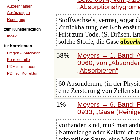
Absorptionshygrome
Autorennamen
Abkürzungen
Stoffwechsels, vermag sogar d
Rundgang
Zurückhaltung der Kohlensäure
zum Künstlerlexikon
Frist zum Tode. (S. Drüsen, Er
Index
solche Stoffe, die Gase
absorb
für Korrektoren
Fragen & Antworten
58%
Meyers → 1. Band: A 
Korrekturhilfe
0060, von
Absonderu
PDF zum Taggen
Absorbieren
PDF zur Korrektur
60 Absonderung (in der Physi
eine Zerstörung von Zellen stat
1%
Meyers → 6. Band: Fa
0933,
Gase (Reinig
vorhanden sind, muß man andr
Natronlauge oder Kalkmilch 
schwefliger Säure, eine Metal