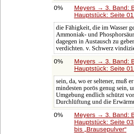
0%
Meyers → 3. Band: B
Hauptstück: Seite 0
die Fähigkeit, die im Wasser g
Ammoniak- und Phosphorsäure
dagegen in Austausch zu geben
verdichten. v. Schwerz vindiz
0%
Meyers → 3. Band: B
Hauptstück: Seite 0
sein, da, wo er seltener, muß
mindesten porös genug sein, 
Umgebung endlich schützt vor 
Durchlüftung und die Erwärm
0%
Meyers → 3. Band: B
Hauptstück: Seite 0
bis
Brausepulver