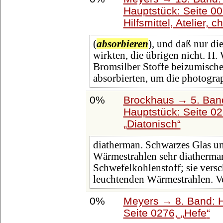
Hauptstück: Seite 0
Hilfsmittel, Atelier,
(
absorbieren
), und daß nur di
wirkten, die übrigen nicht. H.
Bromsilber Stoffe beizumische
absorbierten, um die photogra
0%
Brockhaus → 5. Band:
Hauptstück: Seite 0
Diatonisch
diatherman. Schwarzes Glas u
Wärmestrahlen sehr diatherma
Schwefelkohlenstoff; sie vers
leuchtenden Wärmestrahlen. V
0%
Meyers → 8. Band: Ha
Seite 0276,
Hefe