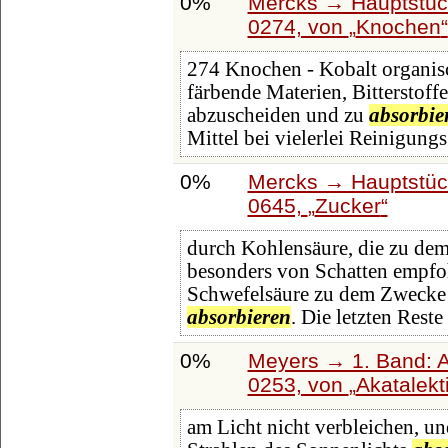
0%
Mercks → Hauptstüc
0274, von
Knochen
274 Knochen - Kobalt organisc
färbende Materien, Bitterstoff
abzuscheiden und zu
absorbie
Mittel bei vielerlei Reinigungs
0%
Mercks → Hauptstüc
0645,
Zucker
durch Kohlensäure, die zu de
besonders von Schatten empf
Schwefelsäure zu dem Zwecke 
absorbieren
. Die letzten Rest
0%
Meyers → 1. Band: A 
0253, von
Akatalekt
am Licht nicht verbleichen, u