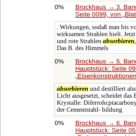
0%
Brockhaus → 3. Band:
Seite 0099, von
Blat
. Wirkungen, sodaß man bis vo
wirksamen Strahlen hielt. Jetzt
und rote Strahlen
absorbieren
Das B. des Himmels
0%
Brockhaus → 5. Band:
Hauptstück: Seite 0
Eisenkonstruktione
absorbieren
und destilliert a
Licht ausgesetzt, scheidet das
Krystalle: Diferrohcptacarbony
der Cementstahl- bildung
0%
Brockhaus → 6. Ban
Hauptstück: Seite 0