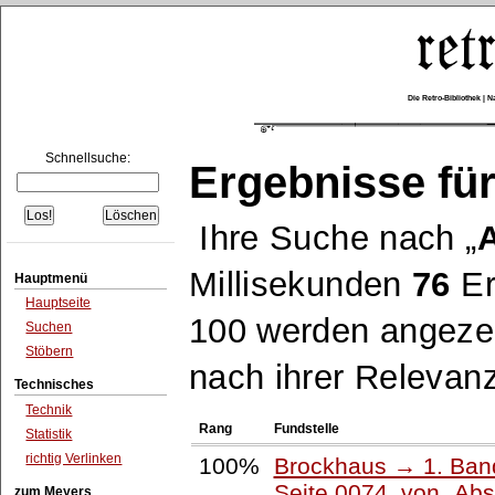
Die Retro-Bibliothek |
Schnellsuche:
Ergebnisse für
Ihre Suche nach
Millisekunden
76
Er
Hauptmenü
Hauptseite
100 werden angezei
Suchen
Stöbern
nach ihrer Relevanz
Technisches
Technik
Rang
Fundstelle
Statistik
richtig Verlinken
100%
Brockhaus → 1. Band
Seite 0074, von
Abs
zum Meyers