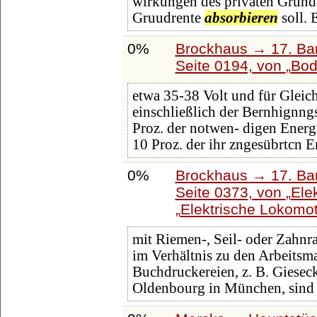
wirkungen des privaten Grund
Gruudrente
absorbieren
soll. 
0%
Brockhaus → 17. Ba
Seite 0194, von
Bod
etwa 35-38 Volt und für Gleich
einschließlich der Bernhignngs
Proz. der notwen- digen Ener
10 Proz. der ihr zngesübrtcn E
0%
Brockhaus → 17. Ba
Seite 0373, von
Ele
Elektrische Lokomot
mit Riemen-, Seil- oder Zahnr
im Verhältnis zu den Arbeitsm
Buchdruckereien, z. B. Gieseck
Oldenbourg in München, sind