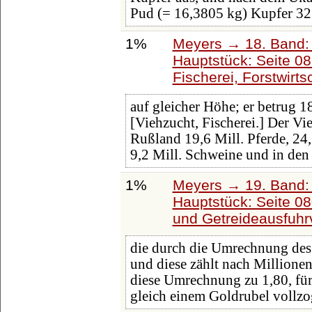
Pud (= 16,3805 kg) Kupfer 3
1%
Meyers → 18. Band: 
Hauptstück: Seite 0
Fischerei, Forstwirts
auf gleicher Höhe; er betrug 1
[Viehzucht, Fischerei.] Der V
Rußland 19,6 Mill. Pferde, 24,
9,2 Mill. Schweine und in den
1%
Meyers → 19. Band: 
Hauptstück: Seite 0
und Getreideausfuhr
die durch die Umrechnung des
und diese zählt nach Millione
diese Umrechnung zu 1,80, für
gleich einem Goldrubel vollz