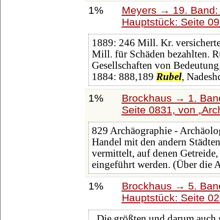
1%
Meyers → 19. Band: 
Hauptstück: Seite 0
1889: 246 Mill. Kr. versicher
Mill. für Schäden bezahlten. 
Gesellschaften von Bedeutung
1884: 888,189
Rubel
, Nadesh
1%
Brockhaus → 1. Band
Seite 0831, von
Arc
829 Archäographie - Archäolog
Handel mit den andern Städte
vermittelt, auf denen Getreide
eingeführt werden. (Über die 
1%
Brockhaus → 5. Band:
Hauptstück: Seite 0
. Die größten und darum auch 