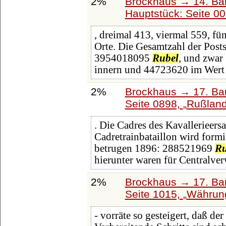
2%
Brockhaus → 14. Ba
Hauptstück: Seite 0
, dreimal 413, viermal 559, fü
Orte. Die Gesamtzahl der Pos
3954018095
Rubel
, und zwa
innern und 44723620 im Wer
2%
Brockhaus → 17. Ba
Seite 0898,
Rußlan
. Die Cadres des Kavallerieers
Cadretrainbataillon wird form
betrugen 1896: 288521969
Ru
hierunter waren für Centralv
2%
Brockhaus → 17. Ba
Seite 1015,
Währun
- vorräte so gesteigert, daß d