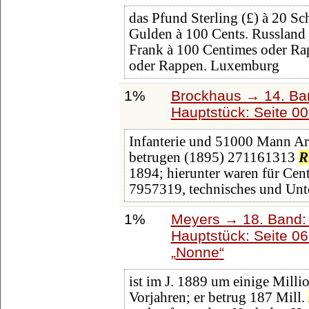
das Pfund Sterling (£) à 20 Sc
Gulden à 100 Cents. Russland
Frank à 100 Centimes oder Rap
oder Rappen. Luxemburg
1%
Brockhaus → 14. Ba
Hauptstück: Seite 0
Infanterie und 51000 Mann Art
betrugen (1895) 271161313
R
1894; hierunter waren für Ce
7957319, technisches und Unt
1%
Meyers → 18. Band: 
Hauptstück: Seite 0
Nonne
ist im J. 1889 um einige Milli
Vorjahren; er betrug 187 Mill.