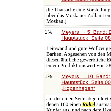
die Thatsache eine Vorstellung
über das Moskauer Zollamt ein
Moskau.]
1%
Meyers → 5. Band: Di
Hauptstück: Seite 0
Leinwand und gute Wollzeuge 
Barken. Abgesehen von den Mü
diesen ähnliche gewerbliche E
einem Produktionswert von 28
1%
Meyers → 10. Band:
Hauptstück: Seite 0
Kopenhagen
auf der einen Seite abgebildet
denen 100 einen
Rubel
ausmac
Kupfer aus, und nach dem Uka