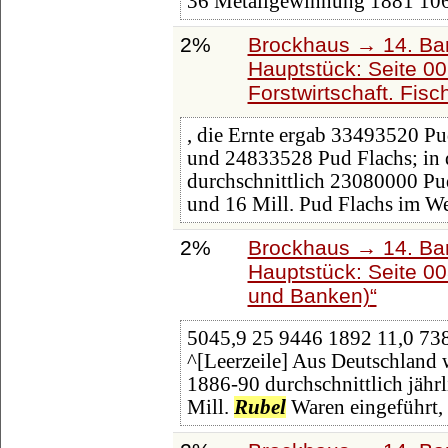
36 Metallgewinnung 1881 10
2%
Brockhaus → 14. Ba
Hauptstück: Seite 0
Forstwirtschaft. Fisc
, die Ernte ergab 33493520 P
und 24833528 Pud Flachs; in 
durchschnittlich 23080000 Pu
und 16 Mill. Pud Flachs im We
2%
Brockhaus → 14. Ba
Hauptstück: Seite 0
und Banken)
5045,9 25 9446 1892 11,0 73
^[Leerzeile] Aus Deutschland
1886-90 durchschnittlich jährl
Mill.
Rubel
Waren eingeführt,