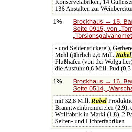
Konservefabriken, 14 Gußeisen
136 Anstalten zur Weinbereit
1%
Brockhaus → 15. Ban
Seite 0915, von
Tor
Torsionsgalvanomet
- und Seidenstickerei), Gerber
Mehl (jährlich 2,6 Mill.
Rubel
Flußhafen (von der Wolga her) 
die Ausfuhr 0,6 Mill. Pud (0,3
1%
Brockhaus → 16. Ban
Seite 0514,
Warsch
mit 32,8 Mill.
Rubel
Produktio
Branntweinbrennereien (2,9), 
Wollfabrik in Marki (1,8), 2 P
Seifen- und Lichterfabriken