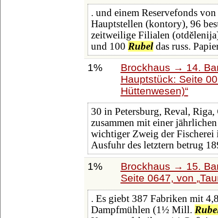
. und einem Reservefonds von
Hauptstellen (kontory), 96 bes
zeitweilige Filialen (otdělenija
und 100
Rubel
das russ. Papie
1%
Brockhaus → 14. Ba
Hauptstück: Seite 0
Hüttenwesen)
30 in Petersburg, Reval, Riga,
zusammen mit einer jährlichen
wichtiger Zweig der Fischerei 
Ausfuhr des letztern betrug 18
1%
Brockhaus → 15. Ban
Seite 0647, von
Tau
. Es giebt 387 Fabriken mit 4,
Dampfmühlen (1½ Mill.
Rube