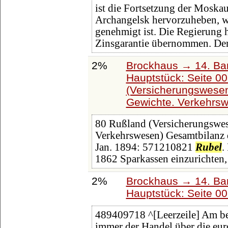
ist die Fortsetzung der Mosk
Archangelsk hervorzuheben, w
genehmigt ist. Die Regierung h
Zinsgarantie übernommen. Der
2%
Brockhaus → 14. Ba
Hauptstück: Seite 0
(Versicherungswese
Gewichte. Verkehrs
80 Rußland (Versicherungswe
Verkehrswesen) Gesamtbilanz 
Jan. 1894: 571210821
Rubel
.
1862 Sparkassen einzurichten
2%
Brockhaus → 14. Ba
Hauptstück: Seite 0
489409718 ^[Leerzeile] Am b
immer der Handel über die eur