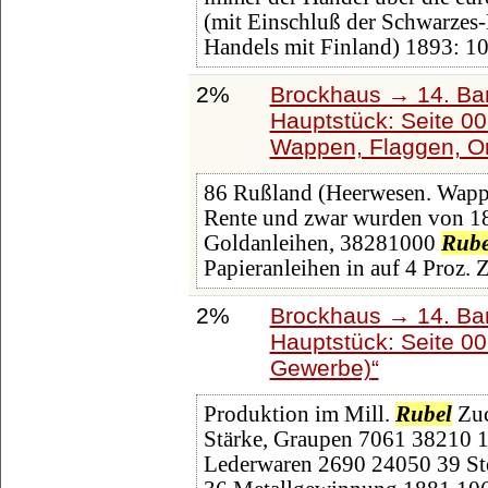
(mit Einschluß der Schwarzes
Handels mit Finland) 1893: 1
2%
Brockhaus → 14. Ba
Hauptstück: Seite 0
Wappen, Flaggen, O
86 Rußland (Heerwesen. Wappe
Rente und zwar wurden von 1
Goldanleihen, 38281000
Rube
Papieranleihen in auf 4 Proz. Z
2%
Brockhaus → 14. Ba
Hauptstück: Seite 0
Gewerbe)
Produktion im Mill.
Rubel
Zuc
Stärke, Graupen 7061 38210 
Lederwaren 2690 24050 39 Ste