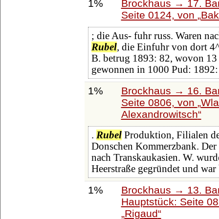
1%
Brockhaus → 17. Ba
Seite 0124, von
Bak
; die Aus- fuhr russ. Waren nac
Rubel
, die Einfuhr von dort 4
B. betrug 1893: 82, wovon 13
gewonnen in 1000 Pud: 1892
1%
Brockhaus → 16. Ban
Seite 0806, von
Wla
Alexandrowitsch
.
Rubel
Produktion, Filialen d
Donschen Kommerzbank. Der Ha
nach Transkaukasien. W. wurd
Heerstraße gegründet und war 
1%
Brockhaus → 13. Ban
Hauptstück: Seite 0
Rigaud