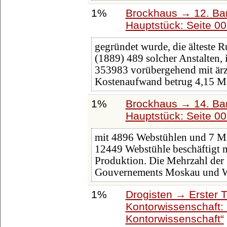
1%
Brockhaus → 12. Ba
Hauptstück: Seite 0
gegründet wurde, die älteste R
(1889) 489 solcher Anstalten,
353983 vorübergehend mit ärztl
Kostenaufwand betrug 4,15 Mi
1%
Brockhaus → 14. Ba
Hauptstück: Seite 0
mit 4896 Webstühlen und 7 Mi
12449 Webstühle beschäftigt 
Produktion. Die Mehrzahl der 
Gouvernements Moskau und Wl
1%
Drogisten → Erster 
Kontorwissenschaft:
Kontorwissenschaft