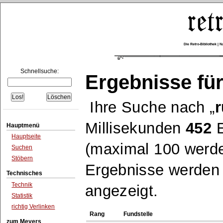
Die Retro-Bibliothek |
Schnellsuche:
Ergebnisse für
Ihre Suche nach
r
Millisekunden
452
E
Hauptmenü
Hauptseite
(maximal 100 werde
Suchen
Stöbern
Ergebnisse werden n
Technisches
Technik
angezeigt.
Statistik
richtig Verlinken
Rang
Fundstelle
zum Meyers