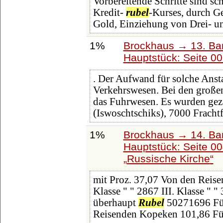
Vorbereitende Schritte sind s
Kredit-
rubel
-Kurses, durch G
Gold, Einziehung von Drei- u
1%
Brockhaus → 13. Ban
Hauptstück: Seite 0
. Der Aufwand für solche Anst
Verkehrswesen. Bei den großen
das Fuhrwesen. Es wurden ge
(Iswoschtschiks), 7000 Fracht
1%
Brockhaus → 14. Ba
Hauptstück: Seite 0
Russische Kirche
mit Proz. 37,07 Von den Reisen
Klasse " " 2867 III. Klasse " 
überhaupt
Rubel
50271696 Für
Reisenden Kopeken 101,86 Für