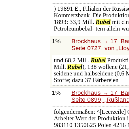
) 19891 E., Filialen der Russi
Kommerzbank. Die Produktion
1893: 33,9 Mill.
Rubel
mit ci
Pctroleumbebäl- tern allein wu
1%
Brockhaus → 17. Ba
Seite 0727, von
Llo
und 68,2 Mill.
Rubel
Produkti
Mill.
Rubel
), 138 wollene (21,
seidene und halbseidene (0,6 Mi
Stoffe; dazu 37 Färbereien
1%
Brockhaus → 17. Ba
Seite 0899,
Rußlan
folgendermaßen: ^[Leerzeile] 
Arbeiter Wert der Produktion
983110 1350625 Polen 4216 