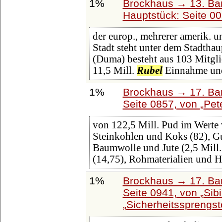
1%
Brockhaus → 13. Ban
Hauptstück: Seite 0
der europ., mehrerer amerik. un
Stadt steht unter dem Stadthau
(Duma) besteht aus 103 Mitgli
11,5 Mill.
Rubel
Einnahme und
1%
Brockhaus → 17. Ba
Seite 0857, von
Pet
von 122,5 Mill. Pud im Werte
Steinkohlen und Koks (82), Guß
Baumwolle und Jute (2,5 Mill. 
(14,75), Rohmaterialien und H
1%
Brockhaus → 17. Ba
Seite 0941, von
Sib
Sicherheitssprengst