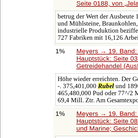
Seite 0188, von
Jel
betrug der Wert der Ausbeute 
und Mühlsteine, Braunkohlen,
industrielle Produktion beziffe
727 Fabriken mit 16,126 Arbei
1%
Meyers → 19. Band: 
Hauptstück: Seite 0
Getreidehandel (Aus
Höhe wieder erreichten. Der 
-. 375,401,000
Rubel
und 189
465,480,000 Pud oder 77^/2 M
69,4 Mill. Ztr. Am Gesamtexp
1%
Meyers → 19. Band: 
Hauptstück: Seite 0
und Marine; Geschic