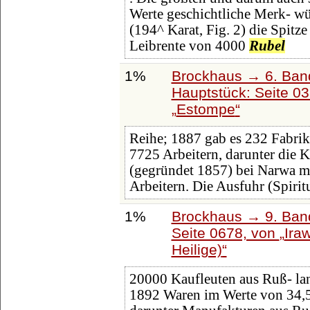
Werte geschichtliche Merk- w
(194^ Karat, Fig. 2) die Spitze
Leibrente von 4000
Rubel
1%
Brockhaus → 6. Ban
Hauptstück: Seite 0
Estompe
Reihe; 1887 gab es 232 Fabri
7725 Arbeitern, darunter die
(gegründet 1857) bei Narwa mi
Arbeitern. Die Ausfuhr (Spirit
1%
Brockhaus → 9. Band
Seite 0678, von
Iraw
Heilige)
20000 Kaufleuten aus Ruß- la
1892 Waren im Werte von 34,58