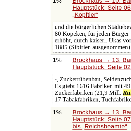
1%
Brockhaus → 10. Ba
Hauptstück: Seite 0
Kopftier
und die bürgerlichen Städtebe
80 Kopeken, für jeden Bürger
erhöht, durch kaiserl. Ukas v
1885 (Sibirien ausgenommen) 
1%
Brockhaus → 13. Ban
Hauptstück: Seite 0
-, Zuckerrübenbau, Seidenzuch
Es giebt 1616 Fabriken mit 49
Zuckerfabriken (21,9 Mill.
Ru
17 Tabakfabriken, Tuchfabrik
1%
Brockhaus → 13. Ban
Hauptstück: Seite 0
bis
Reichsbeamte