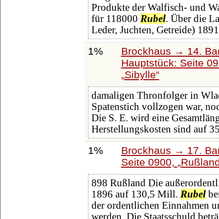
Produkte der Walfisch- und W
für 118000
Rubel
. Über die L
Leder, Juchten, Getreide) 1891
1%
Brockhaus → 14. Ba
Hauptstück: Seite 0
Sibylle
damaligen Thronfolger in Wla
Spatenstich vollzogen war, no
Die S. E. wird eine Gesamtlän
Herstellungskosten sind auf 3
1%
Brockhaus → 17. Ba
Seite 0900,
Rußlan
898 Rußland Die außerordentl
1896 auf 130,5 Mill.
Rubel
ber
der ordentlichen Einnahmen u
werden. Die Staatsschuld beträ