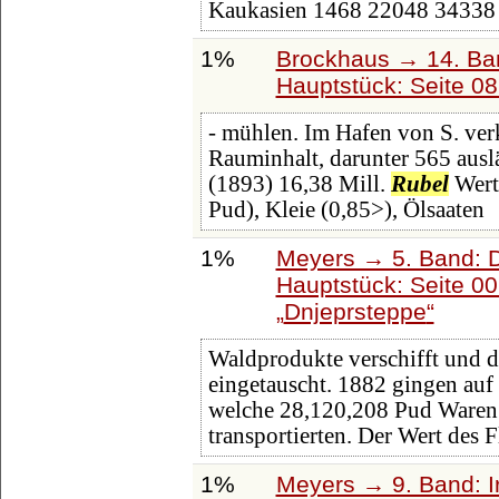
Kaukasien 1468 22048 34338 
1%
Brockhaus → 14. Ba
Hauptstück: Seite 0
- mühlen. Im Hafen von S. verk
Rauminhalt, darunter 565 ausl
(1893) 16,38 Mill.
Rubel
Wert 
Pud), Kleie (0,85>), Ölsaaten
1%
Meyers → 5. Band: Di
Hauptstück: Seite 0
Dnjeprsteppe
Waldprodukte verschifft und 
eingetauscht. 1882 gingen au
welche 28,120,208 Pud Waren
transportierten. Der Wert des
1%
Meyers → 9. Band: I