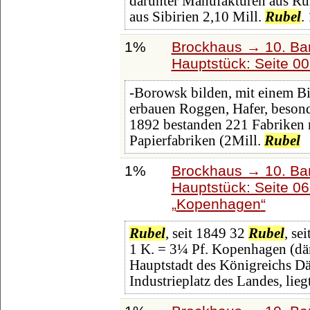
darunter Manufakturen aus Ru
aus Sibirien 2,10 Mill.
Rubel
.
1%
Brockhaus → 10. Ba
Hauptstück: Seite 0
-Borowsk bilden, mit einem B
erbauen Roggen, Hafer, besonde
1892 bestanden 221 Fabriken 
Papierfabriken (2Mill.
Rubel
1%
Brockhaus → 10. Ba
Hauptstück: Seite 0
Kopenhagen
Rubel
, seit 1849 32
Rubel
, se
1 K. = 3¼ Pf. Kopenhagen (dän
Hauptstadt des Königreichs Dä
Industrieplatz des Landes, lieg