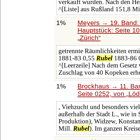
verkauft wurden. Nach den Herk
^[Liste] aus Rußland 151,8 Mi
1%
Meyers → 19. Band: 
Hauptstück: Seite 1
Zürich
getrennte Räumlichkeiten ermit
1881-83 0,55
Rubel
1883-86 0
^[Leerzeile] Nach dem Gesetz 
Zuschlag von 40 Kopeken erho
1%
Brockhaus → 11. Ban
Seite 0252, von
Lód
, Viehzucht und besonders vi
außerhalb der Stadt L., wie in
Produktion), Widzew, Konsta
Mill.
Rubel
). Im ganzen Kreis