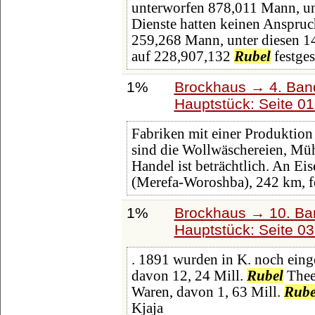
unterworfen 878,011 Mann, un
Dienste hatten keinen Anspr
259,268 Mann, unter diesen 14
auf 228,907,132
Rubel
festges
1%
Brockhaus → 4. Ban
Hauptstück: Seite 0
Fabriken mit einer Produktion
sind die Wollwäschereien, Mü
Handel ist beträchtlich. An E
(Merefa-Woroshba), 242 km, f
1%
Brockhaus → 10. Ba
Hauptstück: Seite 0
. 1891 wurden in K. noch einge
davon 12, 24 Mill.
Rubel
Thee;
Waren, davon 1, 63 Mill.
Rube
Kjaja