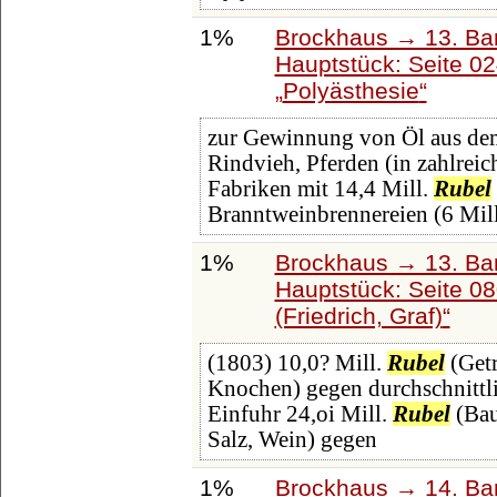
1%
Brockhaus → 13. Ban
Hauptstück: Seite 0
Polyästhesie
zur Gewinnung von Öl aus dem
Rindvieh, Pferden (in zahlrei
Fabriken mit 14,4 Mill.
Rubel
Branntweinbrennereien (6 Mil
1%
Brockhaus → 13. Ban
Hauptstück: Seite 0
(Friedrich, Graf)
(1803) 10,0? Mill.
Rubel
(Getr
Knochen) gegen durchschnittli
Einfuhr 24,oi Mill.
Rubel
(Bau
Salz, Wein) gegen
1%
Brockhaus → 14. Ba