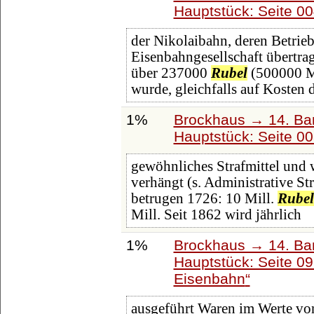
Hauptstück: Seite 0
der Nikolaibahn, deren Betrie
Eisenbahngesellschaft übertr
über 237000
Rubel
(500000 M.
wurde, gleichfalls auf Kosten 
1%
Brockhaus → 14. Ba
Hauptstück: Seite 0
gewöhnliches Strafmittel und 
verhängt (s. Administrative St
betrugen 1726: 10 Mill.
Rubel
Mill. Seit 1862 wird jährlich
1%
Brockhaus → 14. Ba
Hauptstück: Seite 0
Eisenbahn
ausgeführt Waren im Werte vo