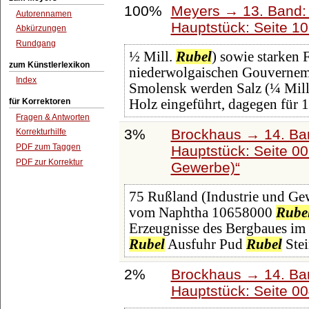
100%
Meyers → 13. Band: 
Autorennamen
Hauptstück: Seite 1
Abkürzungen
Rundgang
½ Mill.
Rubel
) sowie starken 
zum Künstlerlexikon
niederwolgaischen Gouvernem
Index
Smolensk werden Salz (¼ Mill.
für Korrektoren
Holz eingeführt, dagegen für 
Fragen & Antworten
3%
Brockhaus → 14. Ba
Korrekturhilfe
PDF zum Taggen
Hauptstück: Seite 0
PDF zur Korrektur
Gewerbe)
75 Rußland (Industrie und Ge
vom Naphtha 10658000
Rube
Erzeugnisse des Bergbaues im
Rubel
Ausfuhr Pud
Rubel
Stei
2%
Brockhaus → 14. Ba
Hauptstück: Seite 0