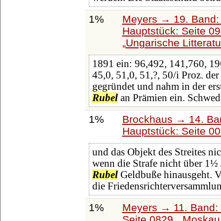
1%
Meyers → 19. Band: 
Hauptstück: Seite 0
Ungarische Litterat
1891 ein: 96,492, 141,760, 1
45,0, 51,0, 51,?, 50/i Proz. d
gegründet und nahm in der ers
Rubel
an Prämien ein. Schwed
1%
Brockhaus → 14. Ba
Hauptstück: Seite 0
und das Objekt des Streites ni
wenn die Strafe nicht über 1½
Rubel
Geldbuße hinausgeht. Vo
die Friedensrichterversammlu
1%
Meyers → 11. Band: 
Seite 0829,
Moskau 