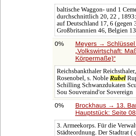
baltische Waggon- und 1 Ceme
durchschnittlich 20, 22 , 1893
auf Deutschland 17, 6 (gegen 3
Großbritannien 46, Belgien 13
0%
Meyers → Schlüssel 
Volkswirtschaft: Maß
Körpermaße)
Reichsbankthaler Reichsthaler,
Rosenobel, s. Noble
Rubel
Rup
Schilling Schwanzdukaten Scu
Sou Souveraind'or Sovereign
0%
Brockhaus → 13. Ban
Hauptstück: Seite 0
3. Armeekorps. Für die Verwaltu
Städteordnung. Der Stadtrat ( 