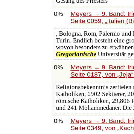
Gesang des Priesters
0%
Meyers → 9. Band: Ir
Seite 0059,
Italien (
, Bologna, Rom, Palermo und P
Turin. Endlich besteht eine gr
wovon besonders zu erwähnen 
Gregorianische
Universität ge
0%
Meyers → 9. Band: Ir
Seite 0187, von
Jeja
Religionsbekenntnis zerfielen 
Katholiken, 6902 Sektierer, 2
römische Katholiken, 29,806 P
und 241 Mohammedaner. Die Za
0%
Meyers → 9. Band: Ir
Seite 0349, von
Kach