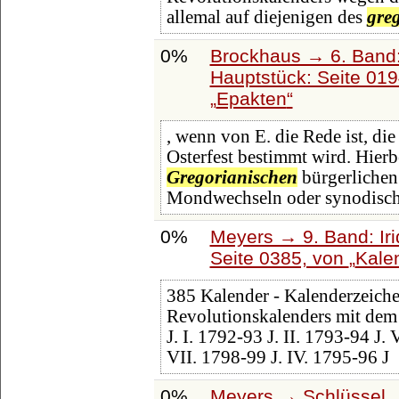
allemal auf diejenigen des
gre
0%
Brockhaus → 6. Band:
Hauptstück: Seite 01
Epakten
, wenn von E. die Rede ist, di
Osterfest bestimmt wird. Hier
Gregorianischen
bürgerlichen
Mondwechseln oder synodisc
0%
Meyers → 9. Band: Ir
Seite 0385, von
Kale
385 Kalender - Kalenderzeiche
Revolutionskalenders mit de
J. I. 1792-93 J. II. 1793-94 J. 
VII. 1798-99 J. IV. 1795-96 J
0%
Meyers → Schlüssel →