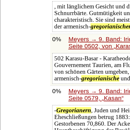
, mit länglichem Gesicht und 
Schnurrbärte. Gutmütigkeit un
charakteristisch. Sie sind mei
der armenisch-
gregorianische
0%
Meyers → 9. Band: Ir
Seite 0502, von
Kara
502 Karasu-Basar - Karatheodor
Gouvernement Taurien, am Flu
von schönen Gärten umgeben, h
armenisch-
gregorianische
und 
0%
Meyers → 9. Band: Ir
Seite 0579,
Kasan
-
Gregorianern
, Juden und He
Eheschließungen betrug 1883:
Gestorbenen 70,860. Der Acker