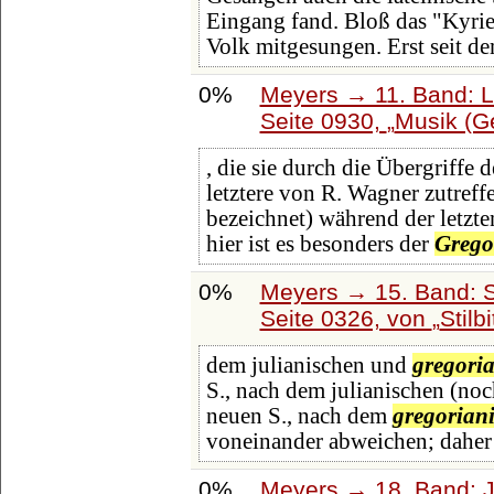
Eingang fand. Bloß das "Kyrie
Volk mitgesungen. Erst seit de
0%
Meyers → 11. Band: L
Seite 0930,
Musik (G
, die sie durch die Übergriffe
letztere von R. Wagner zutreff
bezeichnet) während der letzte
hier ist es besonders der
Grego
0%
Meyers → 15. Band: S
Seite 0326, von
Stilbi
dem julianischen und
gregori
S., nach dem julianischen (noc
neuen S., nach dem
gregorian
voneinander abweichen; daher 
0%
Meyers → 18. Band: J