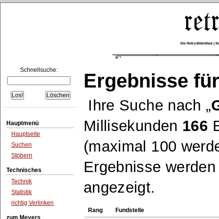
Die Retro-Bibliothek |
Schnellsuche:
Ergebnisse für
Ihre Suche nach
G
Millisekunden
166
E
Hauptmenü
Hauptseite
(maximal 100 werde
Suchen
Stöbern
Ergebnisse werden n
Technisches
Technik
angezeigt.
Statistik
richtig Verlinken
Rang
Fundstelle
zum Meyers