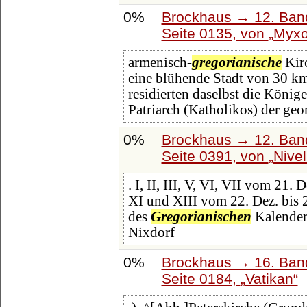
0%
Brockhaus → 12. Band
Seite 0135, von
Myxo
armenisch-
gregorianische
Kirc
eine blühende Stadt von 30 km
residierten daselbst die Könige
Patriarch (Katholikos) der geo
0%
Brockhaus → 12. Band
Seite 0391, von
Nivel
. I, II, III, V, VI, VII vom 21. 
XI und XIII vom 22. Dez. bis 20
des
Gregorianischen
Kalenders
Nixdorf
0%
Brockhaus → 16. Band
Seite 0184,
Vatikan