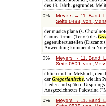
des 19. Jahrh. gegründet. Melit
0%
Meyers → 11. Band: L
Seite 0483, von
Mens
der musica plana (s. Choralnot
Cantus firmus (Tenor) des
Gre
gegenüberzustellen (Discantus)
Anwendung kommenden Noten
0%
Meyers → 11. Band: L
Seite 0509, von
Mess
üblich und im Meßbuch, dem Ky
der
Gregorianische
, wie ihn P
Lieder sind spätern Ursprungs.
Ausgezeichnetes Palestrina ("
0%
Meyers → 11. Band: L
Seite 0535, von
Mete