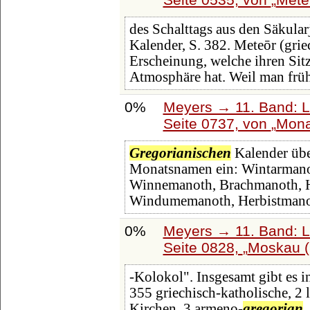
des Schalttags aus den Säkula
Kalender, S. 382. Meteōr (griec
Erscheinung, welche ihren Sit
Atmosphäre hat. Weil man frü
0%
Meyers → 11. Band: L
Seite 0737, von
Mona
Gregorianischen
Kalender übe
Monatsnamen ein: Wintarmano
Winnemanoth, Brachmanoth, 
Windumemanoth, Herbistmanot
0%
Meyers → 11. Band: L
Seite 0828,
Moskau (
-Kolokol". Insgesamt gibt es i
355 griechisch-katholische, 2 l
Kirchen, 3 armeno-
gregorian
.