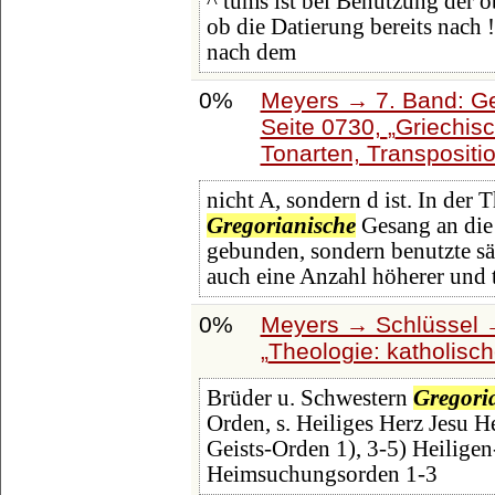
^ tums ist bei Benutzung der 
ob die Datierung bereits nach
nach dem
0%
Meyers → 7. Band: Ge
Seite 0730,
Griechis
Tonarten, Transpositi
nicht A, sondern d ist. In der 
Gregorianische
Gesang an die 
gebunden, sondern benutzte s
auch eine Anzahl höherer und 
0%
Meyers → Schlüssel →
Theologie: katholisc
Brüder u. Schwestern
Gregori
Orden, s. Heiliges Herz Jesu He
Geists-Orden 1), 3-5) Heilige
Heimsuchungsorden 1-3