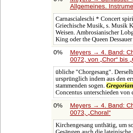
Allgemeines. Instrum
Carnascialeschi * Concert spir
Griechische Musik, s. Musik K
Weisen. Ambrosianischer Lobg
King oder the Queen Dessauer
0%
Meyers → 4. Band: Ch
0072, von
Chor
bis
übliche "Chorgesang". Derselbe
ursprünglich indem aus den er
stammenden sogen.
Gregorian
Concentus unterschieden von 
0%
Meyers → 4. Band: Ch
0073,
Choral
Kirchengesang unthätig, um s
Gesängen auch die lateinische