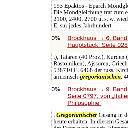
193 Epaktos - Eparch Mondglei
Die Mondgleichung trat zum er
2100, 2400, 2700 u. s. w. wied
E. sür jedes Jahrhundert
0%
Brockhaus → 6. Band:
Hauptstück: Seite 02
.), Tataren (40 Proz.), Kurden 
Rastolniken), Ajssoren, Griech
538710 E. 6468 der russ. Kirch
armenisch-
gregorianischen
, 
0%
Brockhaus → 9. Band:
Seite 0797, von
Itali
Philosophie
.
Gregorianischer
Gesang in de
heute erhalten. In diesem Ges