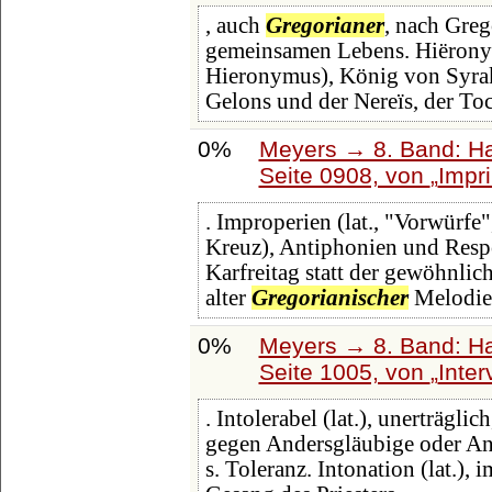
, auch
Gregorianer
, nach Greg
gemeinsamen Lebens. Hiëronymo
Hieronymus), König von Syrak
Gelons und der Nereïs, der To
0%
Meyers → 8. Band: Hai
Seite 0908, von
Impr
. Improperien (lat., "Vorwürfe
Kreuz), Antiphonien und Respo
Karfreitag statt der gewöhnl
alter
Gregorianischer
Melodie
0%
Meyers → 8. Band: Hai
Seite 1005, von
Inter
. Intolerabel (lat.), unerträglic
gegen Andersgläubige oder An
s. Toleranz. Intonation (lat.), 