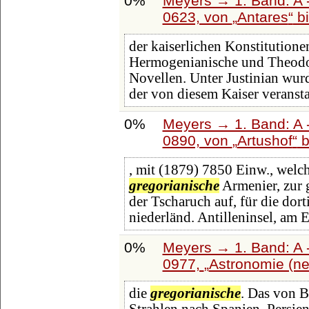
0%
Meyers → 1. Band: A -
0623, von
Antares
b
der kaiserlichen Konstitutione
Hermogenianische und Theodo
Novellen. Unter Justinian wur
der von diesem Kaiser veransta
0%
Meyers → 1. Band: A -
0890, von
Artushof
b
, mit (1879) 7850 Einw., welch
gregorianische
Armenier, zur 
der Tscharuch auf, für die dort
niederländ. Antilleninsel, am 
0%
Meyers → 1. Band: A -
0977,
Astronomie (ne
die
gregorianische
. Das von B