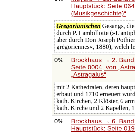
Hauptstück: Seite 06
(Musikgeschichte)
Gregorianischen
Gesangs, die
durch P. Lambillotte (»L'antip
aber durch Don Joseph Pothie
grégoriennes«, 1880), welch le
0%
Brockhaus → 2. Band:
Seite 0004, von
Astr
Astragalus
mit 2 Kathedralen, deren haup
erbaut und 1710 erneuert wur
kath. Kirchen, 2 Klöster, 6 ar
kath. Kirche und 2 Kapellen, 1
0%
Brockhaus → 6. Band:
Hauptstück: Seite 01