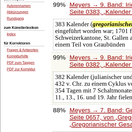
99%
Meyers → 9. Band: Ir
Autorennamen
Seite 0383,
Kalender 
Abkürzungen
Rundgang
383 Kalender (
gregorianische
zum Künstlerlexikon
eingeführt worden war; 1701 f
Index
Schweizerkantone, St. Gallen a
für Korrektoren
einem Teil von Graubünden
Fragen & Antworten
99%
Meyers → 9. Band: Ir
Korrekturhilfe
PDF zum Taggen
Seite 0382,
Kalender 
PDF zur Korrektur
382 Kalender (julianischer un
432 v. Chr. zu einem Cyklus 
354 Tagen mit 7 Schaltmonaten 
11., 13., 16. und 19. Jahr fiele
88%
Meyers → 7. Band: Ge
Seite 0657, von
Greg
Gregorianischer Ges