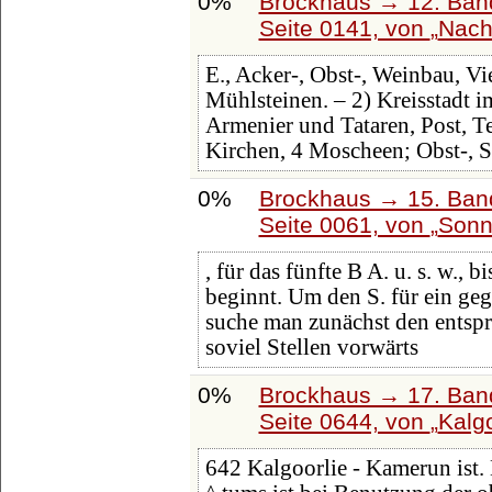
0%
Brockhaus → 12. Band
Seite 0141, von
Nach
E., Acker-, Obst-, Weinbau, V
Mühlsteinen. – 2) Kreisstadt i
Armenier und Tataren, Post, Te
Kirchen, 4 Moscheen; Obst-, 
0%
Brockhaus → 15. Band
Seite 0061, von
Sonn
, für das fünfte B A. u. s. w., 
beginnt. Um den S. für ein ge
suche man zunächst den entspr
soviel Stellen vorwärts
0%
Brockhaus → 17. Ban
Seite 0644, von
Kalgo
642 Kalgoorlie - Kamerun ist.