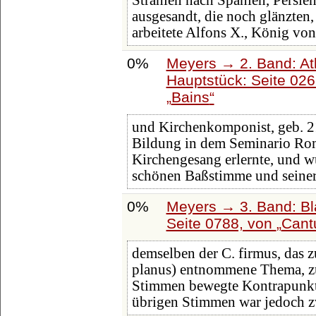
Strahlen nach Spanien, Persi
ausgesandt, die noch glänzten,
arbeitete Alfons X., König von
0%
Meyers → 2. Band: Atla
Hauptstück: Seite 02
Bains
und Kirchenkomponist, geb. 21
Bildung in dem Seminario Ro
Kirchengesang erlernte, und 
schönen Baßstimme und seiner
0%
Meyers → 3. Band: Bl
Seite 0788, von
Cant
demselben der C. firmus, das 
planus) entnommene Thema, zu
Stimmen bewegte Kontrapunkte 
übrigen Stimmen war jedoch z