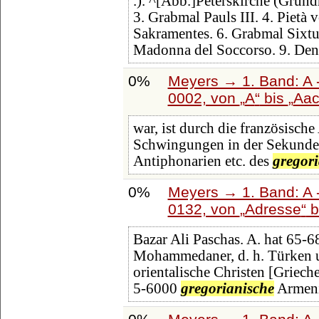
.). ^[Abb.]Peterskirche (Grundri
3. Grabmal Pauls III. 4. Pietà
Sakramentes. 6. Grabmal Sixtus
Madonna del Soccorso. 9. De
0%
Meyers → 1. Band: A -
0002, von
A
bis
Aac
war, ist durch die französisc
Schwingungen in der Sekunde fe
Antiphonarien etc. des
gregor
0%
Meyers → 1. Band: A -
0132, von
Adresse
b
Bazar Ali Paschas. A. hat 65-
Mohammedaner, d. h. Türken u
orientalische Christen [Griec
5-6000
gregorianische
Armeni