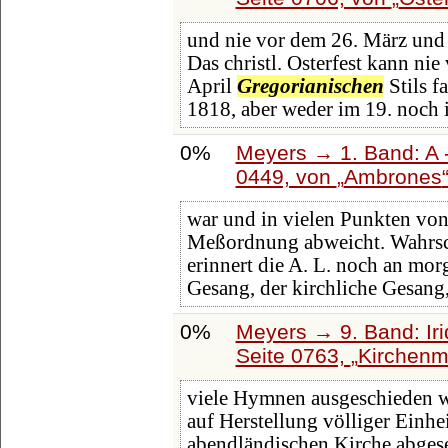
und nie vor dem 26. März und
Das christl. Osterfest kann ni
April
Gregorianischen
Stils f
1818, aber weder im 19. noch 
0%
Meyers → 1. Band: A -
0449, von
Ambrones
war und in vielen Punkten vo
Meßordnung abweicht. Wahrsch
erinnert die A. L. noch an mo
Gesang, der kirchliche Gesang,
0%
Meyers → 9. Band: Ir
Seite 0763,
Kirchenm
viele Hymnen ausgeschieden wu
auf Herstellung völliger Einhe
abendländischen Kirche abges