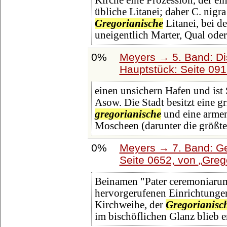
Kirche eine Prozession, der ei
übliche Litanei; daher C. nigr
Gregorianische
Litanei, bei d
uneigentlich Marter, Qual oder
0%
Meyers → 5. Band: Dis
Hauptstück: Seite 09
einen unsichern Hafen und ist
Asow. Die Stadt besitzt eine g
gregorianische
und eine armen
Moscheen (darunter die größte
0%
Meyers → 7. Band: Ge
Seite 0652, von
Grego
Beinamen "Pater ceremoniarum
hervorgerufenen Einrichtungen 
Kirchweihe, der
Gregorianisc
im bischöflichen Glanz blieb er