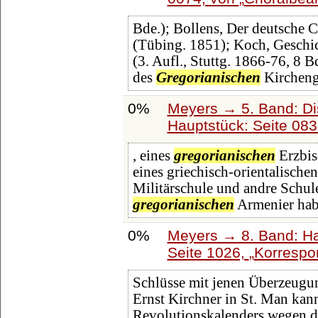
Bde.); Bollens, Der deutsche 
(Tübing. 1851); Koch, Geschi
(3. Aufl., Stuttg. 1866-76, 8 
des
Gregorianischen
Kircheng
0%
Meyers → 5. Band: Dis
Hauptstück: Seite 08
, eines
gregorianischen
Erzbis
eines griechisch-orientalische
Militärschule und andre Schu
gregorianischen
Armenier habe
0%
Meyers → 8. Band: Hai
Seite 1026,
Korrespo
Schlüsse mit jenen Überzeugun
Ernst Kirchner in St. Man kan
Revolutionskalenders wegen der