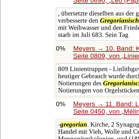
Seite 0690,
Leo (Päpst
, übersetzte dieselben aus der 
verbesserte den
Gregorianisc
mit Weihwasser und den Friede
starb im Juli 683. Sein Tag
0%
Meyers → 10. Band: K
Seite 0809, von
Lini
809 Linientruppen - Linlithgows
heutiger Gebrauch wurde durch 
Notierungen des
Gregorianis
Notierungen von Orgelstücke
0%
Meyers → 11. Band: L
Seite 0450, von
Méli
-
gregorian
. Kirche, 2 Synago
Handel mit Vieh, Wolle und Ce
Mennonitenkolonien, und (188