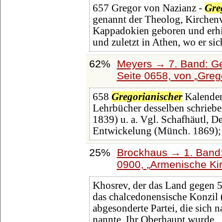
657 Gregor von Nazianz -
Gre
genannt der Theolog, Kirchenv
Kappadokien geboren und erhie
und zuletzt in Athen, wo er sic
62%
Meyers → 7. Band: Ge
Seite 0658, von
Greg
658
Gregorianischer
Kalender 
Lehrbücher desselben schriebe
1839) u. a. Vgl. Schafhäutl, D
Entwickelung (Münch. 1869); 
25%
Brockhaus → 1. Band:
0900,
Armenische Ki
Khosrev, der das Land gegen 5
das chalcedonensische Konzil (
abgesonderte Partei, die sich 
nannte. Ihr Oberhaupt wurde