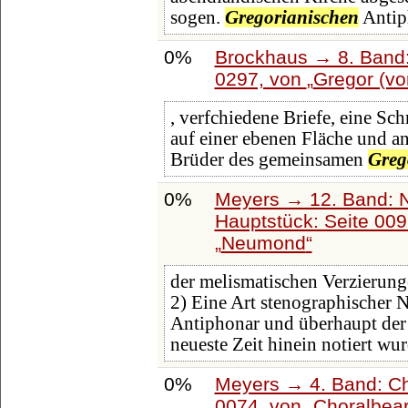
sogen.
Gregorianischen
Antiph
0%
Brockhaus → 8. Band: 
0297, von
Gregor (vo
, verfchiedene Briefe, eine Sc
auf einer ebenen Fläche und a
Brüder des gemeinsamen
Greg
0%
Meyers → 12. Band: 
Hauptstück: Seite 00
Neumond
der melismatischen Verzierun
2) Eine Art stenographischer N
Antiphonar und überhaupt der 
neueste Zeit hinein notiert wu
0%
Meyers → 4. Band: Ch
0074, von
Choralbear