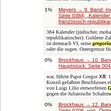
1%
Meyers → 9. Band: Ir
Seite 0384,
Kalender
französisch-republika
384 Kalender (jüdischer, moha
republikanischer). Goldene Zahl
ist demnach VI, seine
gregoria
oder die sogen. Ostergrenze für
0%
Brockhaus → 10. Band
Hauptstück: Seite 00
war, führte Papst Gregor ⅩⅢ. 
Konzil gefaßten Beschlusses e
von Luigi Lilio entworfenen
G
gegen die Julianische Schaltm
0%
Brockhaus → 12. Band
Seite 0706, von
Öste