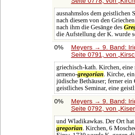
Seite 0778, von
Kirc
ausnahmslos dem geistlichen S
nach diesem von den Grieche
nach ihm die Gesänge des
Gre
die Aufstellung der K. wurde s
0%
Meyers → 9. Band: Ir
Seite 0791, von
Kirs
griechisch-kath. Kirchen, eine 
armeno-
gregorian
. Kirche, e
jüdische Bethäuser; ferner ei
geistliches Seminar, eine geist
0%
Meyers → 9. Band: Ir
Seite 0792, von
Kiser
und Wladikawkas. Der Ort hat 
gregorian
. Kirchen, 6 Mosche