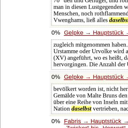
70 "den und Geflügel, und rot
man in diesen Lustgegenden w
Menschen, noch rothflammende
Vwenghams, ließ alles
daselbs
0%
Gelpke → Hauptstück →
zugleich mitgenommen haben.
Urstamme oder Urvolke wird 
(XV) angeführt, wo es heißt, 
hervorgingen. Die Anzahl de
0%
Gelpke → Hauptstück →
bevölkert worden ist, nicht her
Gemälde von Malte Bruns den 
über eine Reihe von Inseln mit
Nation
daselbst
vertrieben, nac
0%
Fabris → Hauptstück →
Zwicker
bis
Herwart