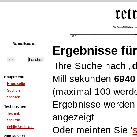
Die Retro-Bibliothek |
Schnellsuche:
Ergebnisse für
Ihre Suche nach
d
Millisekunden
6940
Hauptmenü
Hauptseite
(maximal 100 werde
Suchen
Stöbern
Ergebnisse werden n
Technisches
Technik
angezeigt.
Statistik
richtig Verlinken
Oder meinten Sie '
s
zum Meyers