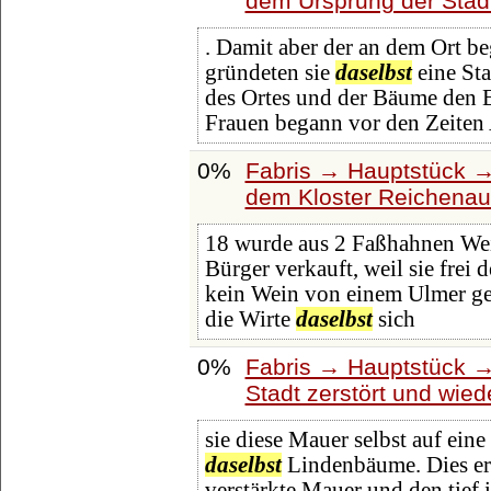
dem Ursprung der Stad
. Damit aber der an dem Ort b
gründeten sie
daselbst
eine St
des Ortes und der Bäume den 
Frauen begann vor den Zeiten
0%
Fabris → Hauptstück →
dem Kloster Reichenau
18 wurde aus 2 Faßhahnen Wein
Bürger verkauft, weil sie frei 
kein Wein von einem Ulmer ge
die Wirte
daselbst
sich
0%
Fabris → Hauptstück →
Stadt zerstört und wie
sie diese Mauer selbst auf eine
daselbst
Lindenbäume. Dies er
verstärkte Mauer und den tief