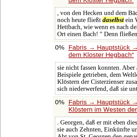
, von den Hecken und dem Bä
noch heute fließt
daselbst
ein W
Hettbach, wie wenn es nach d
Ort einen Bach! " Denn fließe
0%
Fabris → Hauptstück →
dem Kloster Hegbach
sie nicht fassen konnten. Aber
Beispiele getrieben, dem Welt
Klöstern der Cisterzienser zu
sich niederwerfend, daß sie un
0%
Fabris → Hauptstück →
Klöstern im Westen der
. Georgen, daß er mit eben di
sie auch Zehnten, Einkünfte u
Abt von St. Georgen den genan