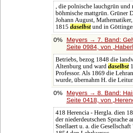
, die polnische lauchgrün und 
böhmische mattgrün. Grüner Do
Johann August, Mathematiker, g
1815
daselbst
und in Götting
0%
Meyers → 7. Band: Geh
Seite 0984, von
Haber
Betriebs, bezog 1848 die landw
Altenburg und ward
daselbst
1
Professor. Als 1869 die Lehra
wurde, übernahm H. die Leitun
0%
Meyers → 8. Band: Hainl
Seite 0418, von
Heren
418 Herencia - Hergla. dien 1
der niederdeutschen Sprache 
Snellaert u. a. die Gesellscha