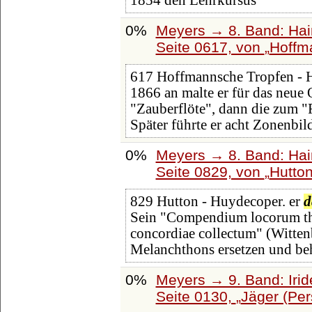
1854 den Lehrkursus
0%
Meyers → 8. Band: Hainl
Seite 0617, von
Hoffm
617 Hoffmannsche Tropfen - H
1866 an malte er für das neu
"Zauberflöte", dann die zum "
Später führte er acht Zonenbil
0%
Meyers → 8. Band: Hainl
Seite 0829, von
Hutto
829 Hutton - Huydecoper. er
d
Sein "Compendium locorum theo
concordiae collectum" (Wittenb
Melanchthons ersetzen und be
0%
Meyers → 9. Band: Iri
Seite 0130,
Jäger (Pe