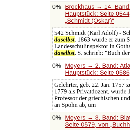
0%
Brockhaus → 14. Band
Hauptstück: Seite 054
Schmidt (Oskar)
542 Schmidt (Karl Adolf) - Sc
daselbst
. 1863 wurde er zum S
Landesschulinspektor in Gotha
daselbst
. S. schrieb: "Buch de
0%
Meyers → 2. Band: Atlan
Hauptstück: Seite 058
Gelehrter, geb. 22. Jan. 1757 z
1779 als Privatdozent, wurde 
Professor der griechischen und 
an Spohn ab, um
0%
Meyers → 3. Band: Blat
Seite 0579, von
Buchh