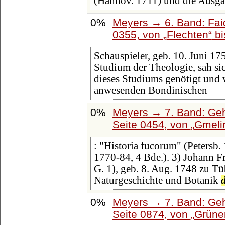
(Hannov. 1711) und die Ausga
0%
Meyers → 6. Band: Faid
0355, von
Flechten
b
Schauspieler, geb. 10. Juni 17
Studium der Theologie, sah si
dieses Studiums genötigt und 
anwesenden Bondinischen
0%
Meyers → 7. Band: Geh
Seite 0454, von
Gmeli
: "Historia fucorum" (Petersb
1770-84, 4 Bde.). 3) Johann F
G. 1), geb. 8. Aug. 1748 zu T
Naturgeschichte und Botanik
0%
Meyers → 7. Band: Geh
Seite 0874, von
Grüne