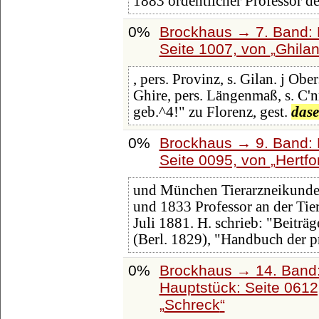
1883 ordentlicher Professor de
0%
Brockhaus → 7. Band: F
Seite 1007, von
Ghila
, pers. Provinz, s. Gilan. j Ober
Ghire, pers. Längenmaß, s. C'n
geb.^4!" zu Florenz, gest.
dase
0%
Brockhaus → 9. Band: 
Seite 0095, von
Hertfo
und München Tierarzneikunde 
und 1833 Professor an der Tier
Juli 1881. H. schrieb: "Beiträ
(Berl. 1829), "Handbuch der p
0%
Brockhaus → 14. Band
Hauptstück: Seite 061
Schreck