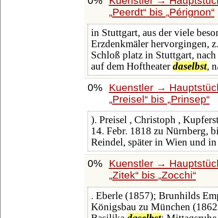
0%
Kuenstler → Hauptstüc
Peerdt
bis
Pérignon
in Stuttgart, aus der viele be
Erzdenkmäler hervorgingen, z. 
Schloß platz in Stuttgart, na
auf dem Hoftheater
daselbst
, 
0%
Kuenstler → Hauptstüc
Preisel
bis
Prinsep
). Preisel , Christoph , Kupfer
14. Febr. 1818 zu Nürnberg, bi
Reindel, später in Wien und i
0%
Kuenstler → Hauptstüc
Zitek
bis
Zocchi
. Eberle (1857); Brunhilds E
Königsbau zu München (1862); 