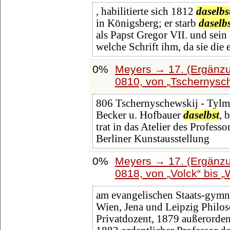
, habilitierte sich 1812
daselbs
in Königsberg; er starb
daselbs
als Papst Gregor VII. und sein
welche Schrift ihm, da sie die e
0%
Meyers → 17. (Ergänzu
0810, von
Tschernysch
806 Tschernyschewskij - Tylm
Becker u. Hofbauer
daselbst
, 
trat in das Atelier des Professo
Berliner Kunstausstellung
0%
Meyers → 17. (Ergänzu
0818, von
Volck
bis
am evangelischen Staats-gymn
Wien, Jena und Leipzig Philo
Privatdozent, 1879 außerorden