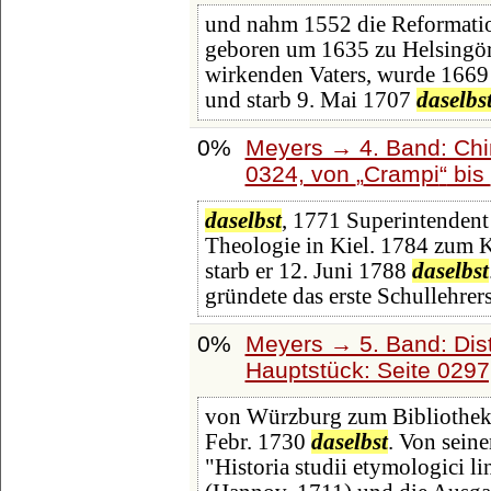
und nahm 1552 die Reformation
geboren um 1635 zu Helsingör, 
wirkenden Vaters, wurde 1669
und starb 9. Mai 1707
daselbs
0%
Meyers → 4. Band: Chin
0324, von
Crampi
bis
daselbst
, 1771 Superintendent
Theologie in Kiel. 1784 zum K
starb er 12. Juni 1788
daselbst
gründete das erste Schullehrer
0%
Meyers → 5. Band: Dist
Hauptstück: Seite 029
von Würzburg zum Bibliothekar
Febr. 1730
daselbst
. Von sein
"Historia studii etymologici l