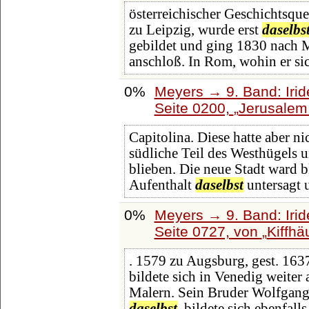
österreichischer Geschichtsque
zu Leipzig, wurde erst
daselbs
gebildet und ging 1830 nach M
anschloß. In Rom, wohin er s
0%
Meyers → 9. Band: Iri
Seite 0200,
Jerusalem 
Capitolina. Diese hatte aber n
südliche Teil des Westhügels 
blieben. Die neue Stadt ward 
Aufenthalt
daselbst
untersagt 
0%
Meyers → 9. Band: Iri
Seite 0727, von
Kiffhä
. 1579 zu Augsburg, gest. 16
bildete sich in Venedig weiter 
Malern. Sein Bruder Wolfgang
daselbst
, bildete sich ebenfalls