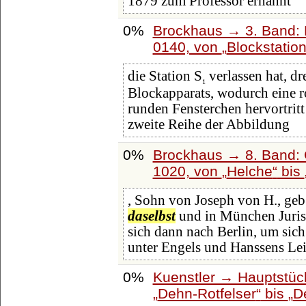
1879 zum Professor ernannt
0%
Brockhaus → 3. Band: B
0140, von
Blockstatio
die Station S
verlassen hat, d
1
Blockapparats, wodurch eine r
runden Fensterchen hervortrit
zweite Reihe der Abbildung
0%
Brockhaus → 8. Band: G
1020, von
Helche
bis
, Sohn von Joseph von H., geb
daselbst
und in München Juris
sich dann nach Berlin, um sich
unter Engels und Hanssens Le
0%
Kuenstler → Hauptstüc
Dehn-Rotfelser
bis
D