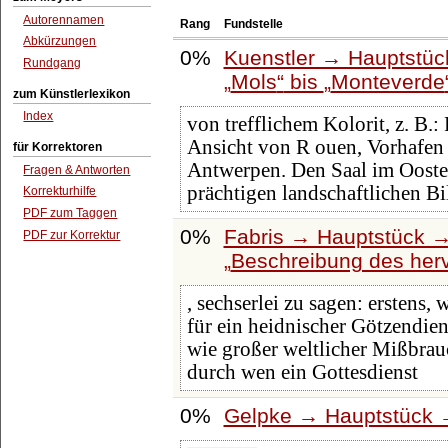
Autorennamen
Rang
Fundstelle
Abkürzungen
0%
Kuenstler → Hauptstüc
Rundgang
Mols
bis
Monteverde
zum Künstlerlexikon
Index
von trefflichem Kolorit, z. B
Ansicht von R ouen, Vorhafen 
für Korrektoren
Antwerpen. Den Saal im Ooste
Fragen & Antworten
prächtigen landschaftlichen Bi
Korrekturhilfe
PDF zum Taggen
0%
Fabris → Hauptstück →
PDF zur Korrektur
Beschreibung des herv
, sechserlei zu sagen: erstens, 
für ein heidnischer Götzendie
wie großer weltlicher Mißbrauc
durch wen ein Gottesdienst
0%
Gelpke → Hauptstück →