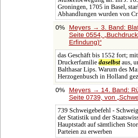
Groningen, 1705 in Basel, sta
Abhandlungen wurden von Cra
0%
Meyers → 3. Band: Blat
Seite 0554,
Buchdrucke
Erfindung)
das Geschäft bis 1552 fort; mi
Druckerfamilie
daselbst
aus, u
Balthasar Lips. Warum des Ma
Herzogenbusch in Holland ge
0%
Meyers → 14. Band: Rü
Seite 0739, von
Schwe
739 Schweigebefehl - Schweigh
der Statistik und der Staatswi
Hauptstadt auf sämtlichen Stor
Parteien zu erwerben