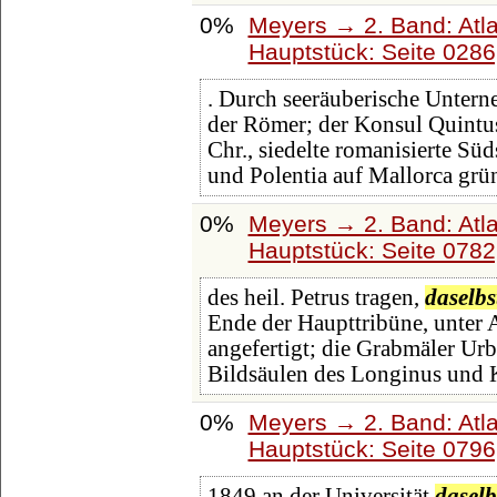
0%
Meyers → 2. Band: Atlan
Hauptstück: Seite 028
. Durch seeräuberische Unter
der Römer; der Konsul Quintus 
Chr., siedelte romanisierte Sü
und Polentia auf Mallorca grü
0%
Meyers → 2. Band: Atlan
Hauptstück: Seite 078
des heil. Petrus tragen,
daselbs
Ende der Haupttribüne, unter 
angefertigt; die Grabmäler Urb
Bildsäulen des Longinus und 
0%
Meyers → 2. Band: Atlan
Hauptstück: Seite 079
1849 an der Universität
daselb