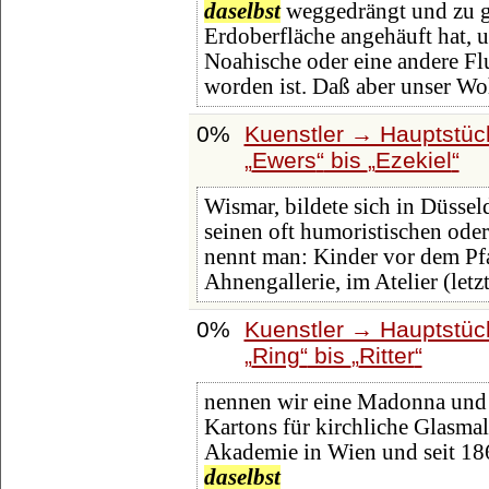
daselbst
weggedrängt und zu g
Erdoberfläche angehäuft hat, u
Noahische oder eine andere Fl
worden ist. Daß aber unser W
0%
Kuenstler → Hauptstüc
Ewers
bis
Ezekiel
Wismar, bildete sich in Düssel
seinen oft humoristischen ode
nennt man: Kinder vor dem Pfa
Ahnengallerie, im Atelier (letz
0%
Kuenstler → Hauptstüc
Ring
bis
Ritter
nennen wir eine Madonna und 
Kartons für kirchliche Glasmale
Akademie in Wien und seit 18
daselbst