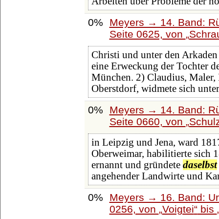
Arbeiten über Probleme der h
0%
Meyers → 14. Band: Rü
Seite 0625, von
Schra
Christi und unter den Arkaden
eine Erweckung der Tochter de
München. 2) Claudius, Maler, 
Oberstdorf, widmete sich unte
0%
Meyers → 14. Band: Rü
Seite 0660, von
Schulz
in Leipzig und Jena, ward 18
Oberweimar, habilitierte sich
ernannt und gründete
daselbst
angehender Landwirte und Kam
0%
Meyers → 16. Band: Ura
0256, von
Voigtei
bis