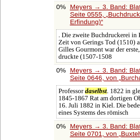
0%
Meyers → 3. Band: Blat
Seite 0555,
Buchdrucke
Erfindung)
. Die zweite Buchdruckerei in P
Zeit von Gerings Tod (1510) a
Gilles Gourmont war der erste
druckte (1507-1508
0%
Meyers → 3. Band: Blat
Seite 0646, von
Burcha
Professor
daselbst
. 1822 in gl
1845-1867 Rat am dortigen Obe
16. Juli 1882 in Kiel. Die bed
eines Systems des römisch
0%
Meyers → 3. Band: Blat
Seite 0701, von
Buxte