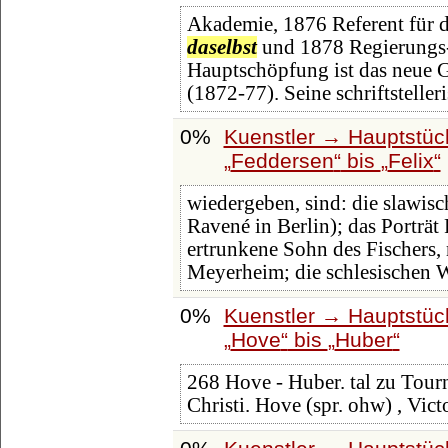
Akademie, 1876 Referent für 
daselbst
und 1878 Regierungs-
Hauptschöpfung ist das neue G
(1872-77). Seine schriftstelle
0%
Kuenstler → Hauptstüc
Feddersen
bis
Felix
wiedergeben, sind: die slawisc
Ravené in Berlin); das Porträt
ertrunkene Sohn des Fischers,
Meyerheim; die schlesischen 
0%
Kuenstler → Hauptstüc
Hove
bis
Huber
268 Hove - Huber. tal zu To
Christi. Hove (spr. ohw) , Vict