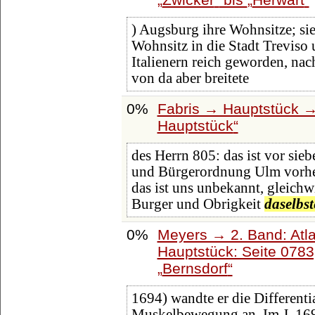
) Augsburg ihre Wohnsitze; sie 
Wohnsitz in die Stadt Treviso
Italienern reich geworden, na
von da aber breitete
0%
Fabris → Hauptstück →
Hauptstück
des Herrn 805: das ist vor sie
und Bürgerordnung Ulm vorher,
das ist uns unbekannt, gleichw
Burger und Obrigkeit
daselbs
0%
Meyers → 2. Band: Atlan
Hauptstück: Seite 078
Bernsdorf
1694) wandte er die Different
Muskelbewegung an. Im J. 169