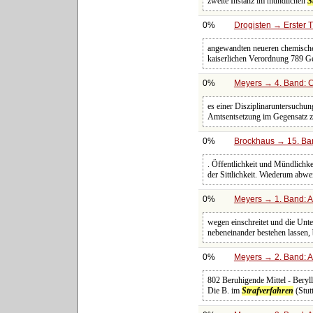
zweite Instanz im mündlichen
S
0%
Drogisten → Erster T
angewandten neueren chemische
kaiserlichen Verordnung 789 Ge
0%
Meyers → 4. Band: C
es einer Disziplinaruntersuchung
Amtsentsetzung im Gegensatz zu
0%
Brockhaus → 15. Ban
. Öffentlichkeit und Mündlichk
der Sittlichkeit. Wiederum abw
0%
Meyers → 1. Band: A 
wegen einschreitet und die Unte
nebeneinander bestehen lassen,
0%
Meyers → 2. Band: Atl
802 Beruhigende Mittel - Beryl
Die B. im
Strafverfahren
(Stut