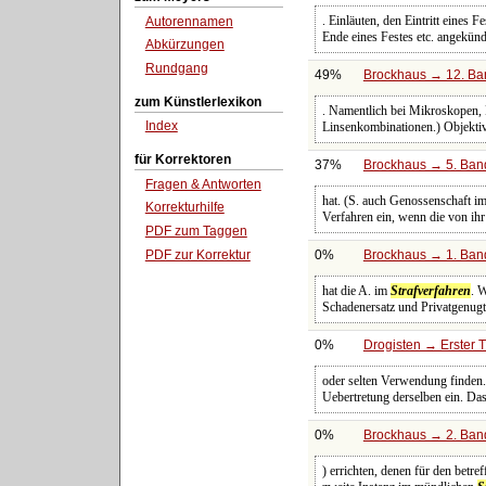
. Einläuten, den Eintritt eine
Autorennamen
Ende eines Festes etc. angekünd
Abkürzungen
Rundgang
49%
Brockhaus → 12. Ban
zum Künstlerlexikon
. Namentlich bei Mikroskopen, F
Index
Linsenkombinationen.) Objektiv
für Korrektoren
37%
Brockhaus → 5. Band:
Fragen & Antworten
hat. (S. auch Genossenschaft i
Korrekturhilfe
Verfahren ein, wenn die von ihr
PDF zum Taggen
PDF zur Korrektur
0%
Brockhaus → 1. Band
hat die A. im
Strafverfahren
. 
Schadenersatz und Privatgenugt
0%
Drogisten → Erster 
oder selten Verwendung finden.
Uebertretung derselben ein. Da
0%
Brockhaus → 2. Band
) errichten, denen für den betr