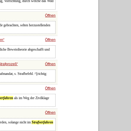
ng, Vorrichtung, durch welche das Wild
Öffnen
e gebrachten, selten herzustellenden
en
Öffnen
liche Beweistheorie abgeschafft und
trafprozeß
Öffnen
afmandat, s. Strafbefehl. ^[richtig:
Öffnen
verfahren
als im Weg der Zivilklage
Öffnen
erden, solange nicht im
Strafverfahren