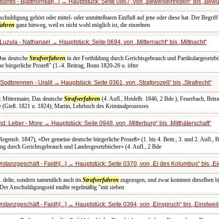
antis - Blatthornkäf[...] → Hauptstück: Seite 0867, von
Beweiseinreden
bis
Bewu
chuldigung gehört oder mittel- oder unmittelbaren Einfluß auf jene oder diese hat. Der Begrif
fahren
ganz hinweg, weil es nicht wohl möglich ist, die einzelnen
Luzula - Nathanael → Hauptstück: Seite 0694, von
Mitternacht
bis
Mittnacht
"Das deutsche
Strafverfahren
in der Fortbildung durch Gerichtsgebrauch und Partikulargesetzbüc
e bürgerliche Prozeß" (1.-4. Beitrag, Bonn 1820-26 u. öfter
Sodbrennen - Uralit → Hauptstück: Seite 0361, von
Strafprozeß
bis
Strafrecht
8: Mittermaier, Das deutsche
Strafverfahren
(4. Aufl., Heidelb. 1846, 2 Bde.); Feuerbach, Betr
e (Gieß. 1821 u. 1824); Martin, Lehrbuch des Kriminalprozesses
d: Leber - More → Hauptstück: Seite 0948, von
Mitterburg
bis
Mitthäterschaft
, Regensb. 1847), «Der gemeine deutsche bürgerliche Prozeß» (1. bis 4. Beitr., 3. und 2. Aufl.
ung durch Gerichtsgebrauch und Landesgesetzbücher» (4. Aufl., 2 Bde
stanzgeschäft - Faidh[...] → Hauptstück: Seite 0370, von
Ei des Kolumbus
bis
Ei
. delte, sondern namentlich auch im
Strafverfahren
zugezogen, und zwar kommen dieselben hie
. Der Anschuldigungseid mußte regelmäßig "mit sieben
stanzgeschäft - Faidh[...] → Hauptstück: Seite 0394, von
Einspruch
bis
Einstwei