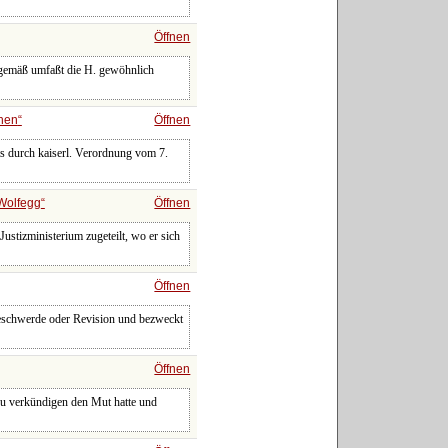
Öffnen
mgemäß umfaßt die H. gewöhnlich
hen
Öffnen
ts durch kaiserl. Verordnung vom 7.
Wolfegg
Öffnen
ustizministerium zugeteilt, wo er sich
Öffnen
eschwerde oder Revision und bezweckt
Öffnen
 zu verkündigen den Mut hatte und