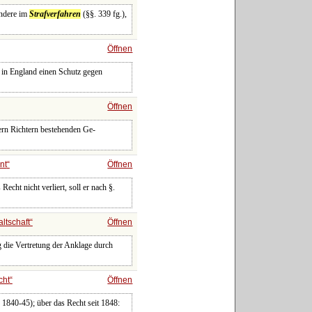
ondere im
Strafverfahren
(§§. 339 fg.),
Öffnen
n in England einen Schutz gegen
Öffnen
rern Richtern bestehenden Ge-
nt
Öffnen
Recht nicht verliert, soll er nach §.
ltschaft
Öffnen
g die Vertretung der Anklage durch
cht
Öffnen
. 1840-45); über das Recht seit 1848: