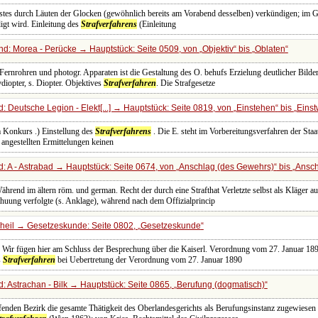
s Festes durch Läuten der Glocken (gewöhnlich bereits am Vorabend desselben) verkündigen; im
igt wird. Einleitung des
Strafverfahrens
(Einleitung
d: Morea - Perücke → Hauptstück: Seite 0509, von
Objektiv
bis
Oblaten
ernrohren und photogr. Apparaten ist die Gestaltung des O. behufs Erzielung deutlicher Bilder
diopter, s. Diopter. Objektives
Strafverfahren
. Die Strafgesetze
 Deutsche Legion - Elekt[...] → Hauptstück: Seite 0819, von
Einstehen
bis
Einst
m Konkurs .) Einstellung des
Strafverfahrens
. Die E. steht im Vorbereitungsverfahren der Staat
 angestellten Ermittelungen keinen
: A - Astrabad → Hauptstück: Seite 0674, von
Anschlag (des Gewehrs)
bis
Ansch
Während im ältern röm. und german. Recht der durch eine Strafthat Verletzte selbst als Kläger
huung verfolgte (s. Anklage), während nach dem Offizialprincip
Theil → Gesetzeskunde: Seite 0802,
Gesetzeskunde
 Wir fügen hier am Schluss der Besprechung über die Kaiserl. Verordnung vom 27. Januar 18
s
Strafverfahren
bei Uebertretung der Verordnung vom 27. Januar 1890
: Astrachan - Bilk → Hauptstück: Seite 0865,
Berufung (dogmatisch)
effenden Bezirk die gesamte Thätigkeit des Oberlandesgerichts als Berufungsinstanz zugewiesen