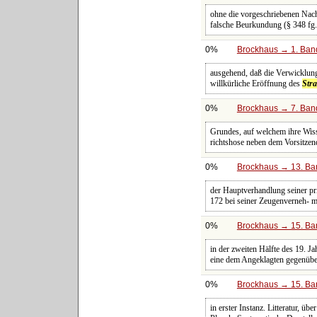
ohne die vorgeschriebenen Nac
falsche Beurkundung (§ 348 fg.
0%
Brockhaus → 1. Band
ausgehend, daß die Verwicklung 
willkürliche Eröffnung des
Str
0%
Brockhaus → 7. Band
Grundes, auf welchem ihre Wiss
richtshose neben dem Vorsitzen
0%
Brockhaus → 13. Ban
der Hauptverhandlung seiner p
172 bei seiner Zeugenverneh- m
0%
Brockhaus → 15. Ban
in der zweiten Hälfte des 19. J
eine dem Angeklagten gegenübers
0%
Brockhaus → 15. Ban
in erster Instanz. Litteratur, ü