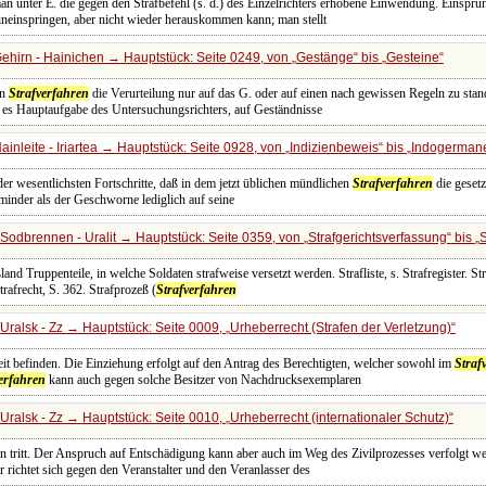
an unter E. die gegen den Strafbefehl (s. d.) des Einzelrichters erhobene Einwendung. Einspru
ineinspringen, aber nicht wieder herauskommen kann; man stellt
ehirn - Hainichen → Hauptstück: Seite 0249, von
Gestänge
bis
Gesteine
en
Strafverfahren
die Verurteilung nur auf das G. oder auf einen nach gewissen Regeln zu stand
 es Hauptaufgabe des Untersuchungsrichters, auf Geständnisse
inleite - Iriartea → Hauptstück: Seite 0928, von
Indizienbeweis
bis
Indogerman
der wesentlichsten Fortschritte, daß in dem jetzt üblichen mündlichen
Strafverfahren
die gesetz
 minder als der Geschworne lediglich auf seine
Sodbrennen - Uralit → Hauptstück: Seite 0359, von
Strafgerichtsverfassung
bis
S
land Truppenteile, in welche Soldaten strafweise versetzt werden. Strafliste, s. Strafregister. Str
Strafrecht, S. 362. Strafprozeß (
Strafverfahren
Uralsk - Zz → Hauptstück: Seite 0009,
Urheberrecht (Strafen der Verletzung)
eit befinden. Die Einziehung erfolgt auf den Antrag des Berechtigten, welcher sowohl im
Straf
erfahren
kann auch gegen solche Besitzer von Nachdrucksexemplaren
Uralsk - Zz → Hauptstück: Seite 0010,
Urheberrecht (internationaler Schutz)
en tritt. Der Anspruch auf Entschädigung kann aber auch im Weg des Zivilprozesses verfolgt w
r richtet sich gegen den Veranstalter und den Veranlasser des