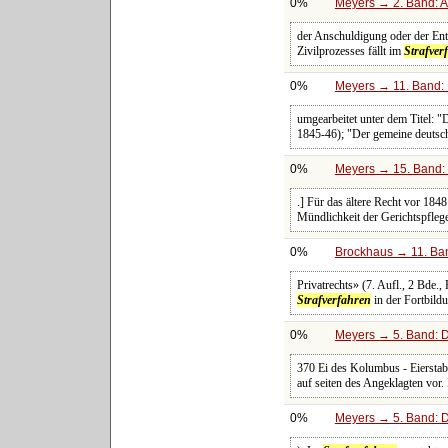
0%
Meyers → 2. Band: Atl
der Anschuldigung oder der Ents
Zivilprozesses fällt im
Strafver
0%
Meyers → 11. Band: 
umgearbeitet unter dem Titel: 
1845-46); "Der gemeine deutsch
0%
Meyers → 15. Band: 
.] Für das ältere Recht vor 184
Mündlichkeit der Gerichtspfleg
0%
Brockhaus → 11. Ban
Privatrechts» (7. Aufl., 2 Bde.
Strafverfahren
in der Fortbild
0%
Meyers → 5. Band: Di
370 Ei des Kolumbus - Eierstab
auf seiten des Angeklagten vor
0%
Meyers → 5. Band: Di