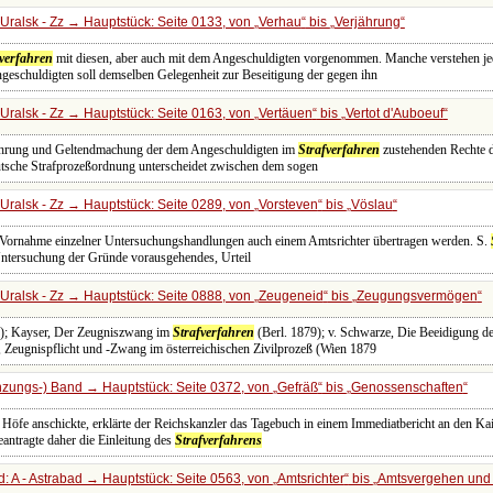
Uralsk - Zz → Hauptstück: Seite 0133, von
Verhau
bis
Verjährung
fverfahren
mit diesen, aber auch mit dem Angeschuldigten vorgenommen. Manche verstehen jedo
eschuldigten soll demselben Gelegenheit zur Beseitigung der gegen ihn
Uralsk - Zz → Hauptstück: Seite 0163, von
Vertäuen
bis
Vertot d'Auboeuf
Wahrung und Geltendmachung der dem Angeschuldigten im
Strafverfahren
zustehenden Rechte du
eutsche Strafprozeßordnung unterscheidet zwischen dem sogen
Uralsk - Zz → Hauptstück: Seite 0289, von
Vorsteven
bis
Vöslau
e Vornahme einzelner Untersuchungshandlungen auch einem Amtsrichter übertragen werden. S.
 Untersuchung der Gründe vorausgehendes, Urteil
Uralsk - Zz → Hauptstück: Seite 0888, von
Zeugeneid
bis
Zeugungsvermögen
8); Kayser, Der Zeugniszwang im
Strafverfahren
(Berl. 1879); v. Schwarze, Die Beeidigung 
Zeugnispflicht und -Zwang im österreichischen Zivilprozeß (Wien 1879
zungs-) Band → Hauptstück: Seite 0372, von
Gefräß
bis
Genossenschaften
Höfe anschickte, erklärte der Reichskanzler das Tagebuch in einem Immediatbericht an den Ka
beantragte daher die Einleitung des
Strafverfahrens
: A - Astrabad → Hauptstück: Seite 0563, von
Amtsrichter
bis
Amtsvergehen und