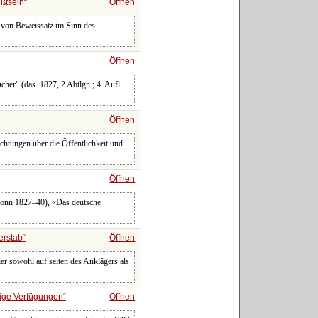
ßtsein
Öffnen
f von Beweissatz im Sinn des
Öffnen
her" (das. 1827, 2 Abtlgn.; 4. Aufl.
Öffnen
achtungen über die Öffentlichkeit und
Öffnen
, Bonn 1827‒40), «Das deutsche
erstab
Öffnen
r sowohl auf seiten des Anklägers als
lige Verfügungen
Öffnen