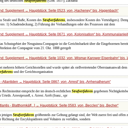
ung des deutschen
Strafverfahrens
(Gött. 1857); Zachariä
nd: Supplement → Hauptstück: Seite 0523, von
Hacheney
bis
Hagenbach
zu Strafe und Buße, Kosten des
Strafverfahrens
, insbesondere Kosten des Verteidigers). De
erers: 1) Schadendeckung; 2) Führung der Verhandlungen oder des Prozesses mit dem
nd: Supplement → Hauptstück: Seite 0671, von
Kolonisation
bis
Kommunalanlei
das Schutzgebiet der Neuguinea-Compagnie ist die Gerichtsbarkeit über die Eingeborenen berei
Direktion der Compagnie vom 21. Okt. 1888 geregelt
nd: Supplement → Hauptstück: Seite 1032, von
Wismar-Karower Eisenbahn
bis
ei mehrern höhern Gerichtsstellen und wurde später als stellvertretender Oberstaatsanwalt dem J
erfahrens
und der Gerichtsorganisation
- Atlantiden → Hauptstück: Seite 0867, von
Arrest
bis
Arrhenatherum
s Rechtsinstitut entspricht der im deutsch-rechtlichen
Strafverfahren
gegebenen Nichtigkeitsb
Urteils. Arrestprozeß, s. Arrest. Arrêt (franz., spr
antis - Blatthornkäf[...] → Hauptstück: Seite 0583, von
Beccles
bis
Becher
m jetzigen
Strafverfahren
größtenteils zur Geltung gelangt sind, der Welt zuerst frei und offen
che Richtung der Encyklopädisten und Voltaires zu verfallen, sondern