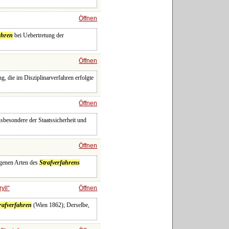
Öffnen
ahren
bei Uebertretung der
Öffnen
ng, die im Disziplinarverfahren erfolgte
Öffnen
sbesondere der Staatssicherheit und
Öffnen
ogenen Arten des
Strafverfahrens
yll
Öffnen
rafverfahren
(Wien 1862); Derselbe,