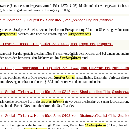
hweise (Personenstandesgesetz vom 6. Febr. 1875, §. 67), Mißbrauch der Amtsgewalt, insbes
), falsche Register- und Kassenführung (§§. 350 fg
: A - Astrabad → Hauptstück: Seite 0651, von
Anklagejury
bis
Anklam
in einen Strafprozeß, selbst wenn derselbe zur Freisprechung führt, ein Übel ist, gewährt ma
afverfahrens
dadurch, daß über die Eröffnung des
Strafverfahrens
: Foscari - Gilboa → Hauptstück: Seite 0022, von
Fraga
bis
Fragment
enschaft beruht, gestellt werden. Dies F. steht vorzüglich dem Richter und bei einem aus meh
den auch den beisitzen- den Richtern zu. Im
Strafverfahren
sind
d: Perugia - Rudersport → Hauptstück: Seite 0448, von
Pritzerbe
bis
Privatdisko
ri- vatrechtlichen Ansprüche wegen dem
Strafverfahren
anschließen. Damit der Verletzte dieses 
ung deswegen befragt und nach §. 365 auch sonst von dem stattfindenden
d: Social - Türken → Hauptstück: Seite 0212, von
Staatsanleihen
bis
Staatsanwa
ahrh. die herrschende Form des
Strafverfahrens
geworden ist, erfordert zu seiner Durchführun
tehende Partei. Dies kann der durch die Strafthat des
d: Social - Türken → Hauptstück: Seite 0403, von
Strafprozeßstatistik
bis
Strafre
ber den frühern gemein-deutschen S. vgl. Mittermaier, Deutsches
Strafverfahren
(2 Tle., Heidelb