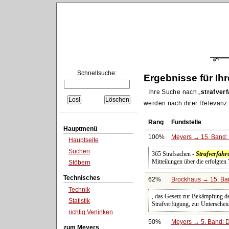
Schnellsuche:
Ergebnisse für Ih
Ihre Suche nach
strafver
werden nach ihrer Relevanz s
Rang
Fundstelle
Hauptmenü
100%
Meyers → 15. Band: 
Hauptseite
Suchen
365 Strafsachen -
Strafverfahr
Mitteilungen über die erfolgten
Stöbern
Technisches
62%
Brockhaus → 15. Ban
Technik
, das Gesetz zur Bekämpfung d
Statistik
Strafverfügung, zur Unterscheid
richtig Verlinken
50%
Meyers → 5. Band: Di
zum Meyers