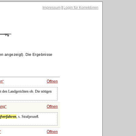
Impressum
|
Login für Korrektoren
en angezeigt). Die Ergebnisse
en
Öffnen
ei den Landgerichten ob. Die nötigen
ung
Öffnen
afverfahren
, s. Strafprozeß.
Öffnen