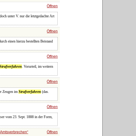
Öffnen
ch unter V. nur die letztgedachte Art
Öffnen
rch einen hierzu bestellten Beistand
Öffnen
Strafverfahren
. Vorurteil, im weitern
Öffnen
der Zeugen im
Strafverfahren
(das.
Öffnen
iser vom 23. Sept. 1888 in der Form,
 Amtsverbrechen
Öffnen