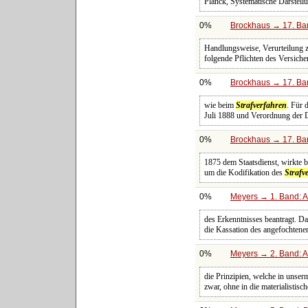
Planck, Systematische Darstell
0%
Brockhaus → 17. Ba
Handlungsweise, Verurteilung 
folgende Pflichten des Versich
0%
Brockhaus → 17. Ba
wie beim
Strafverfahren
. Für 
Juli 1888 und Verordnung der 
0%
Brockhaus → 17. Ba
1875 dem Staatsdienst, wirkte b
um die Kodifikation des
Strafv
0%
Meyers → 1. Band: A 
des Erkenntnisses beantragt. Da
die Kassation des angefochtenen 
0%
Meyers → 2. Band: Atl
die Prinzipien, welche in unser
zwar, ohne in die materialistis