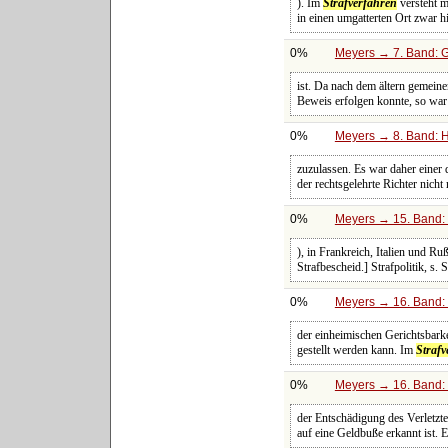
). Im
Strafverfahren
versteht m
in einen umgatterten Ort zwar h
0%
Meyers → 7. Band: G
ist. Da nach dem ältern gemein
Beweis erfolgen konnte, so war
0%
Meyers → 8. Band: Ha
zuzulassen. Es war daher einer 
der rechtsgelehrte Richter nicht
0%
Meyers → 15. Band: 
), in Frankreich, Italien und Ruß
Strafbescheid.] Strafpolitik, s. 
0%
Meyers → 16. Band: 
der einheimischen Gerichtsbark
gestellt werden kann. Im
Strafv
0%
Meyers → 16. Band: 
der Entschädigung des Verletzt
auf eine Geldbuße erkannt ist. E