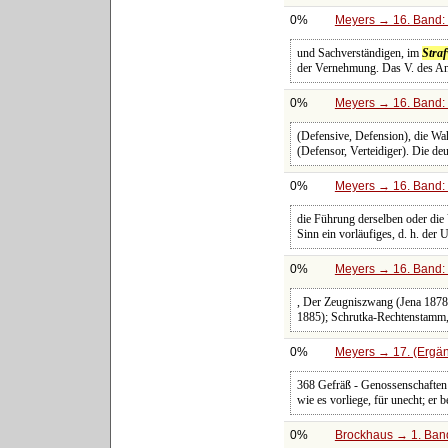
0%
Meyers → 16. Band: 
und Sachverständigen, im
Stra
der Vernehmung. Das V. des Ang
0%
Meyers → 16. Band: 
(Defensive, Defension), die 
(Defensor, Verteidiger). Die d
0%
Meyers → 16. Band: 
die Führung derselben oder di
Sinn ein vorläufiges, d. h. der
0%
Meyers → 16. Band: 
, Der Zeugniszwang (Jena 187
1885); Schrutka-Rechtenstamm, 
0%
Meyers → 17. (Ergän
368 Gefräß - Genossenschaften 
wie es vorliege, für unecht; er 
0%
Brockhaus → 1. Band