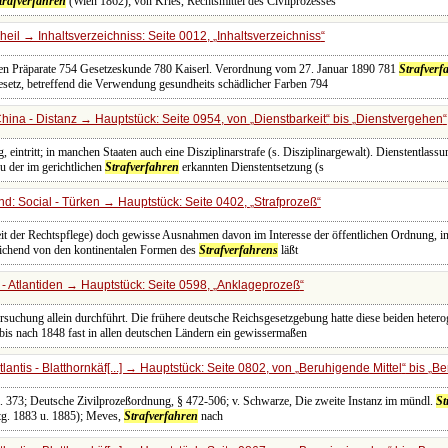
trafverfahren
(Wien 1862); von Kries, Rechtsmittel des Civilprozesses
heil → Inhaltsverzeichniss: Seite 0012,
Inhaltsverzeichniss
n Präparate 754 Gesetzeskunde 780 Kaiserl. Verordnung vom 27. Januar 1890 781
Strafverf
setz, betreffend die Verwendung gesundheits schädlicher Farben 794
hina - Distanz → Hauptstück: Seite 0954, von
Dienstbarkeit
bis
Dienstvergehen
, eintritt; in manchen Staaten auch eine Disziplinarstrafe (s. Disziplinargewalt). Dienstentlassu
 der im gerichtlichen
Strafverfahren
erkannten Dienstentsetzung (s
d: Social - Türken → Hauptstück: Seite 0402,
Strafprozeß
eit der Rechtspflege) doch gewisse Ausnahmen davon im Interesse der öffentlichen Ordnung, in
eichend von den kontinentalen Formen des
Strafverfahrens
läßt
- Atlantiden → Hauptstück: Seite 0598,
Anklageprozeß
rsuchung allein durchführt. Die frühere deutsche Reichsgesetzgebung hatte diese beiden heter
 bis nach 1848 fast in allen deutschen Ländern ein gewissermaßen
antis - Blatthornkäf[...] → Hauptstück: Seite 0802, von
Beruhigende Mittel
bis
Ber
l. 373; Deutsche Zivilprozeßordnung, § 472-506; v. Schwarze, Die zweite Instanz im mündl.
St
tg. 1883 u. 1885); Meves,
Strafverfahren
nach