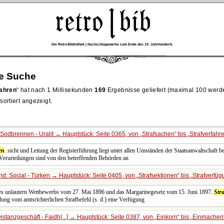
Die Retro-Bibliothek | Nachschlagewerke zum Ende des 19. Jahrhunderts
re Suche
fahren
hat nach 1 Millisekunden
169
Ergebnisse geliefert (maximal 100 werd
ortiert angezeigt.
Sodbrennen - Uralit → Hauptstück: Seite 0365, von
Strafsachen
bis
Strafverfahr
en
. sicht und Leitung der Registerführung liegt unter allen Umständen der Staatsanwaltschaft b
 Verurteilungen sind von den betreffenden Behörden an
d: Social - Türken → Hauptstück: Seite 0405, von
Strafsektionen
bis
Strafverfüg
es unlautern Wettbewerbs vom 27. Mai 1896 und das Margarinegesetz vom 15. Juni 1897.
Str
ung vom amtsrichterlichen Strafbefehl (s. d.) eine Verfügung
stanzgeschäft - Faidh[...] → Hauptstück: Seite 0387, von
Einkorn
bis
Einmachen