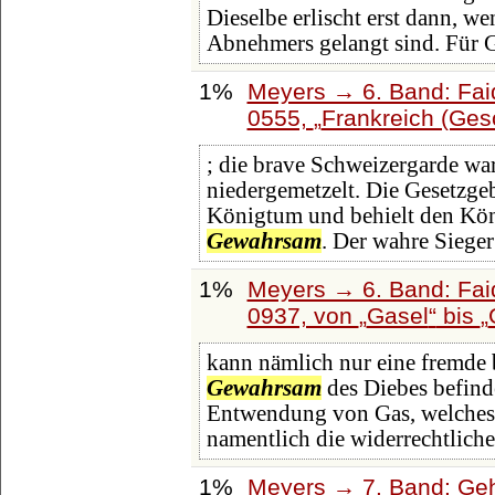
Dieselbe erlischt erst dann, w
Abnehmers gelangt sind. Für 
1%
Meyers → 6. Band: Faid
0555,
Frankreich (Gesc
; die brave Schweizergarde wa
niedergemetzelt. Die Gesetzg
Königtum und behielt den Köni
Gewahrsam
. Der wahre Sieger
1%
Meyers → 6. Band: Faid
0937, von
Gasel
bis
kann nämlich nur eine fremde 
Gewahrsam
des Diebes befinde
Entwendung von Gas, welches s
namentlich die widerrechtlich
1%
Meyers → 7. Band: Geh