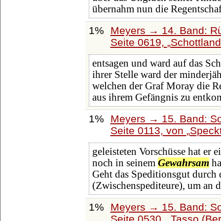
übernahm nun die Regentschaf
1%
Meyers → 14. Band: Rü
Seite 0619,
Schottlan
entsagen und ward auf das Sc
ihrer Stelle ward der minderjä
welchen der Graf Moray die Re
aus ihrem Gefängnis zu entk
1%
Meyers → 15. Band: So
Seite 0113, von
Speck
geleisteten Vorschüsse hat er e
noch in seinem
Gewahrsam
ha
Geht das Speditionsgut durch 
(Zwischenspediteure), um an 
1%
Meyers → 15. Band: So
Seite 0530,
Tasso (Ber