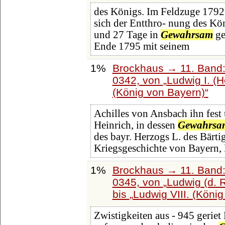
des Königs. Im Feldzuge 1792 b
sich der Entthro- nung des Kön
und 27 Tage in
Gewahrsam
ge
Ende 1795 mit seinem
1%
Brockhaus → 11. Band:
0342, von
Ludwig I. (
(König von Bayern)
Achilles von Ansbach ihn fest 
Heinrich, in dessen
Gewahrsa
des bayr. Herzogs L. des Bärt
Kriegsgeschichte von Bayern,
1%
Brockhaus → 11. Band:
0345, von
Ludwig (d. 
bis
Ludwig VIII. (König
Zwistigkeiten aus - 945 gerie