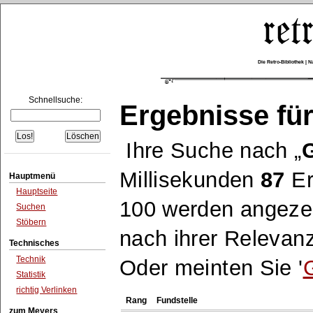
Die Retro-Bibliothek |
Schnellsuche:
Ergebnisse für
Ihre Suche nach
Millisekunden
87
Er
Hauptmenü
Hauptseite
100 werden angezei
Suchen
Stöbern
nach ihrer Relevanz
Technisches
Technik
Oder meinten Sie '
Statistik
richtig Verlinken
Rang
Fundstelle
zum Meyers