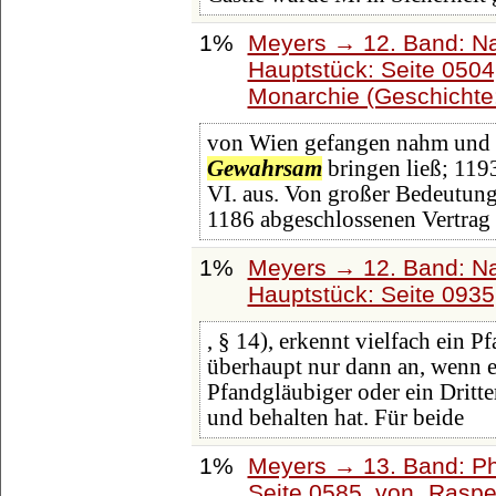
1%
Meyers → 12. Band: N
Hauptstück: Seite 050
Monarchie (Geschichte
von Wien gefangen nahm und au
Gewahrsam
bringen ließ; 1193
VI. aus. Von großer Bedeutung
1186 abgeschlossenen Vertrag
1%
Meyers → 12. Band: N
Hauptstück: Seite 093
, § 14), erkennt vielfach ein 
überhaupt nur dann an, wenn es
Pfandgläubiger oder ein Dritte
und behalten hat. Für beide
1%
Meyers → 13. Band: Ph
Seite 0585, von
Rasp