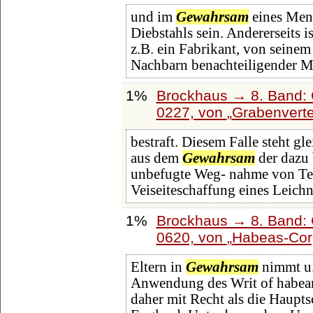
und im
Gewahrsam
eines Men
Diebstahls sein. Andererseits 
z.B. ein Fabrikant, von seinem
Nachbarn benachteiligender M
1%
Brockhaus → 8. Band: G
0227, von
Grabenverte
bestraft. Diesem Falle steht g
aus dem
Gewahrsam
der dazu 
unbefugte Weg- nahme von Tei
Veiseiteschaffung eines Leich
1%
Brockhaus → 8. Band: G
0620, von
Habeas-Cor
Eltern in
Gewahrsam
nimmt u.
Anwendung des Writ of habeans
daher mit Recht als die Haupts