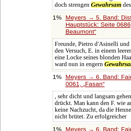
doch strengen
Gewahrsam
des
1%
Meyers → 5. Band: Dist
Hauptstück: Seite 068
Beaumont
Freunde, Pietro d'Asinelli un
den Versuch, E. in einem leere
eine Locke seines blonden Haa
ward nun in engern
Gewahrs
1%
Meyers → 6. Band: Faid
0061,
Fasan
, sehr dicht und langsam gehen, 
drückt. Man kann den F. wie an
keine Nachzucht, da die Henn
nicht brütet. Zu erfolgreicher
1%
Meyers → 6. Band: Faid