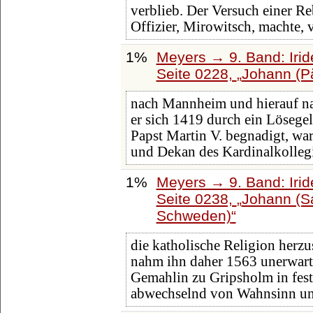
verblieb. Der Versuch einer Re
Offizier, Mirowitsch, machte,
1%
Meyers → 9. Band: Iri
Seite 0228,
Johann (P
nach Mannheim und hierauf n
er sich 1419 durch ein Lösege
Papst Martin V. begnadigt, wa
und Dekan des Kardinalkolleg
1%
Meyers → 9. Band: Iri
Seite 0238,
Johann (S
Schweden)
die katholische Religion herzu
nahm ihn daher 1563 unerwarte
Gemahlin zu Gripsholm in fe
abwechselnd von Wahnsinn und