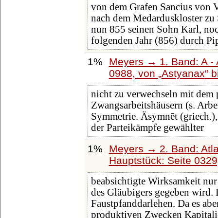
von dem Grafen Sancius von Va
nach dem Medarduskloster zu 
nun 855 seinen Sohn Karl, no
folgenden Jahr (856) durch Pi
1%
Meyers → 1. Band: A - 
0988, von
Astyanax
b
nicht zu verwechseln mit dem p
Zwangsarbeitshäusern (s. Arbe
Symmetrie. Äsymnēt (griech.), 
der Parteikämpfe gewählter
1%
Meyers → 2. Band: Atlan
Hauptstück: Seite 032
beabsichtigte Wirksamkeit nur
des Gläubigers gegeben wird. 
Faustpfanddarlehen. Da es aber
produktiven Zwecken Kapitalie