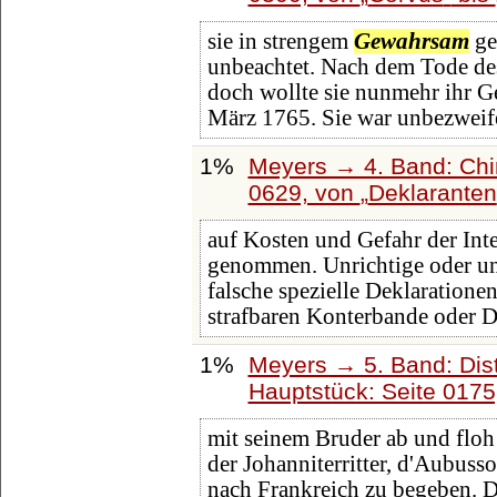
sie in strengem
Gewahrsam
ge
unbeachtet. Nach dem Tode des
doch wollte sie nunmehr ihr Ge
März 1765. Sie war unbezweif
1%
Meyers → 4. Band: Chin
0629, von
Deklaranten
auf Kosten und Gefahr der Int
genommen. Unrichtige oder un
falsche spezielle Deklarationen
strafbaren Konterbande oder D
1%
Meyers → 5. Band: Dist
Hauptstück: Seite 017
mit seinem Bruder ab und flo
der Johanniterritter, d'Aubuss
nach Frankreich zu begeben. Do