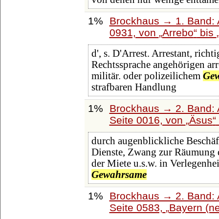
1%
Brockhaus → 1. Band: A
0931, von
Arrebo
bis
d', s. D'Arrest. Arrestant, rich
Rechtssprache angehörigen arre
militär. oder polizeilichem
Ge
strafbaren Handlung
1%
Brockhaus → 2. Band: A
Seite 0016, von
Äsus
durch augenblickliche Beschäf
Dienste, Zwang zur Räumung 
der Miete u.s.w. in Verlegenhe
Gewahrsame
1%
Brockhaus → 2. Band: A
Seite 0583,
Bayern (ne