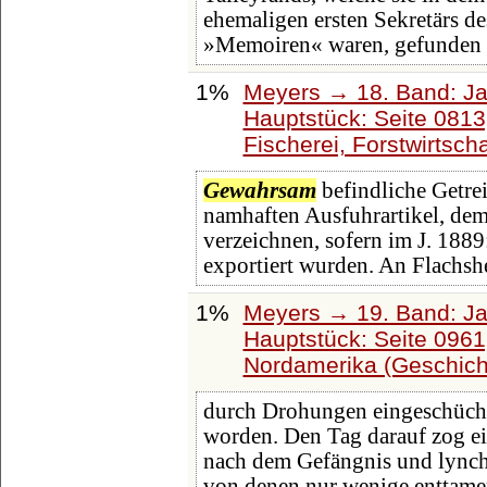
ehemaligen ersten Sekretärs de
»Memoiren« waren, gefunden h
1%
Meyers → 18. Band: Ja
Hauptstück: Seite 081
Fischerei, Forstwirtscha
Gewahrsam
befindliche Getre
namhaften Ausfuhrartikel, dem 
verzeichnen, sofern im J. 1889:
exportiert wurden. An Flachsh
1%
Meyers → 19. Band: Ja
Hauptstück: Seite 096
Nordamerika (Geschich
durch Drohungen eingeschücht
worden. Den Tag darauf zog e
nach dem Gefängnis und lynch
von denen nur wenige enttame