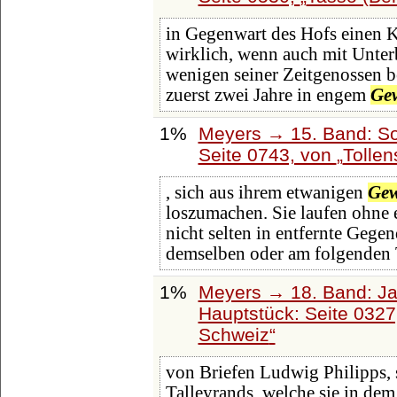
in Gegenwart des Hofs einen K
wirklich, wenn auch mit Unte
wenigen seiner Zeitgenossen be
zuerst zwei Jahre in engem
Ge
1%
Meyers → 15. Band: So
Seite 0743, von
Tollen
, sich aus ihrem etwanigen
Ge
loszumachen. Sie laufen ohne 
nicht selten in entfernte Gege
demselben oder am folgenden 
1%
Meyers → 18. Band: Ja
Hauptstück: Seite 032
Schweiz
von Briefen Ludwig Philipps,
Talleyrands, welche sie in dem