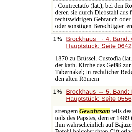
. Contrectatĭo (lat.), bei den 
deren sie durch Diebstahl aus
rechtswidrigen Gebrauch oder
oder sonstigen Berechtigten en
1%
Brockhaus → 4. Band: 
Hauptstück: Seite 064
1870 zu Brüssel. Custodĭa (la
der kath. Kirche das Gefäß zu
Tabernakel; in rechtlicher Bede
den alten Römern
1%
Brockhaus → 5. Band: D
Hauptstück: Seite 055
strengem
Gewahrsam
teils de
teils des Papstes, dem er 1489
ihm wahrscheinlich auf Bajaze
Befehl beigebrachten Gift erla