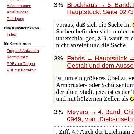
3%
Brockhaus → 5. Band: D
Autorennamen
Hauptstück: Seite 027
Abkürzungen
Rundgang
voraus, daß sich die Sache im
zum Künstlerlexikon
Sachen befinden sich in niem
Index
unterschla- gen, z.B. wenn er
für Korrektoren
nicht anzeigt und die Sache
Fragen & Antworten
3%
Fabris → Hauptstück →
Korrekturhilfe
PDF zum Taggen
Gestalt und dem Ausse
PDF zur Korrektur
ist, um ein größeres Übel zu v
Armbruster- oder Schützenturm
der alten Stadt, jetzt ist es de
und mit hölzernen Zellen als
G
3%
Meyers → 4. Band: Chin
0949, von
Diebsinseln
, Ziff. 4.) Auch der Leichnam