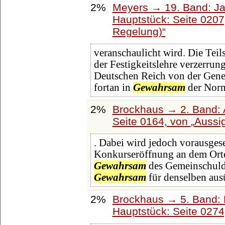
2%
Meyers → 19. Band: Ja
Hauptstück: Seite 020
Regelung)
veranschaulicht wird. Die Teils
der Festigkeitslehre verzerrun
Deutschen Reich von der Gener
fortan in
Gewahrsam
der Nor
2%
Brockhaus → 2. Band: A
Seite 0164, von
Aussi
. Dabei wird jedoch vorausgese
Konkurseröffnung an dem Ort
Gewahrsam
des Gemeinschuldn
Gewahrsam
für denselben aus
2%
Brockhaus → 5. Band: D
Hauptstück: Seite 027