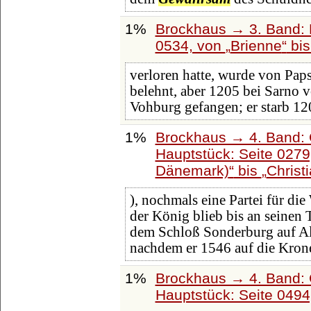
1%
Brockhaus → 3. Band: B
0534, von
Brienne
bi
verloren hatte, wurde von Paps
belehnt, aber 1205 bei Sarno v
Vohburg gefangen; er starb 1
1%
Brockhaus → 4. Band: 
Hauptstück: Seite 027
Dänemark)
bis
Christ
), nochmals eine Partei für die
der König blieb bis an seinen 
dem Schloß Sonderburg auf A
nachdem er 1546 auf die Krone
1%
Brockhaus → 4. Band: 
Hauptstück: Seite 049