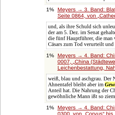
1%
Meyers → 3. Band: Blat
Seite 0864, von
Cathe
und, als ihre Schuld sich unle
der am 5. Dez. im Senat gehal
die fünf Hauptführer, die man 
Cäsars zum Tod verurteilt und
1%
Meyers → 4. Band: Chin
0007,
China (Städtewe
Leichenbestattung, Na
weiß, blau und aschgrau. Der
Ahnentafel bleibt aber im
Gew
Anteil hat. Die Nahrung der Ch
gewöhnliche Mann ißt so zieml
1%
Meyers → 4. Band: Chin
0300, von
Corvus
bis