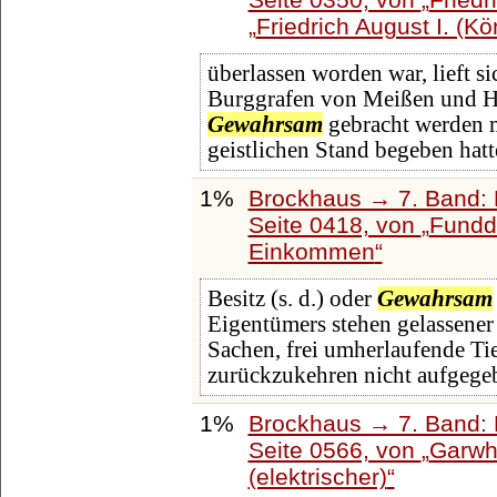
Friedrich August I. (K
überlassen worden war, lieft s
Burggrafen von Meißen und He
Gewahrsam
gebracht werden m
geistlichen Stand begeben hat
1%
Brockhaus → 7. Band: F
Seite 0418, von
Fundd
Einkommen
Besitz (s. d.) oder
Gewahrsam
Eigentümers stehen gelassener
Sachen, frei umherlaufende T
zurückzukehren nicht aufgege
1%
Brockhaus → 7. Band: F
Seite 0566, von
Garwh
(elektrischer)