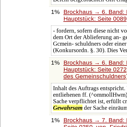
1%
Brockhaus → 6. Band: 
Hauptstück: Seite 008
- fordern, sofern diese nicht 
dem Ort der Ablieferung an-
Gcmein- schuldners oder einer 
(Konkursordn. §. 30). Dies Ve
1%
Brockhaus → 6. Band: 
Hauptstück: Seite 027
des Gemeinschuldners
Inhalt des Auftrags entspricht
entliehenen ff. (^ommollHwm) 
Sache verpflichtet ist, erfüllt
Gewahrsam
der Sache einräum
1%
Brockhaus → 7. Band: F
Seite 0350, von
Friedr