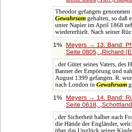
Theodor gefangen genommen u
Gewahrsam
gehalten, so daß e
unter Napier im April 1868 ne
wiedererhielt. Nach seiner Rü
1%
Meyers → 13. Band: Ph
Seite 0805,
Richard (
. der Güter seines Vaters, des 
Banner der Empörung und nah
August 1399 gefangen. R. wurd
nach London in
Gewahrsam
g
1%
Meyers → 14. Band: Rü
Seite 0618,
Schottlan
, der Sicherheit halber nach Fr
die Hände der Engländer, welc
über das Unglück seiner Kinde