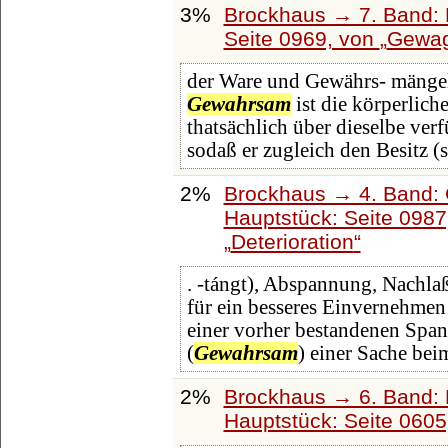
3%
Brockhaus → 7. Band: F
Seite 0969, von
Gewag
der Ware und Gewährs- mängel)
Gewahrsam
ist die körperlich
thatsächlich über dieselbe verf
sodaß er zugleich den Besitz (s
2%
Brockhaus → 4. Band: 
Hauptstück: Seite 098
Deterioration
. -tángt), Abspannung, Nachl
für ein besseres Einvernehmen
einer vorher bestandenen Span
(
Gewahrsam
) einer Sache beim
2%
Brockhaus → 6. Band: 
Hauptstück: Seite 060