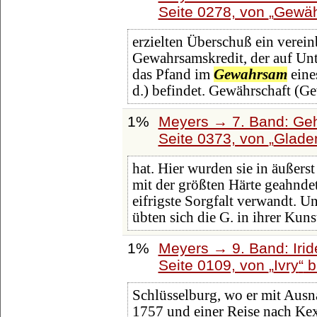
Seite 0278, von
Gewäh
erzielten Überschuß ein verein
Gewahrsamskredit, der auf Unt
das Pfand im
Gewahrsam
eines
d.) befindet. Gewährschaft (G
1%
Meyers → 7. Band: Geh
Seite 0373, von
Glade
hat. Hier wurden sie in äußers
mit der größten Härte geahndet
eifrigste Sorgfalt verwandt. Un
übten sich die G. in ihrer Kuns
1%
Meyers → 9. Band: Iri
Seite 0109, von
Ivry
b
Schlüsselburg, wo er mit Ausn
1757 und einer Reise nach K