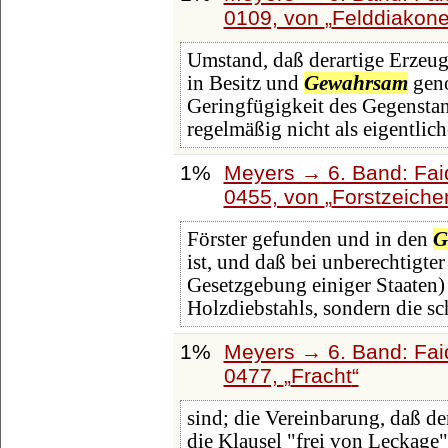
0109, von
Felddiakon
Umstand, daß derartige Erzeug
in Besitz und
Gewahrsam
geno
Geringfügigkeit des Gegenstan
regelmäßig nicht als eigentlich
1%
Meyers → 6. Band: Faid
0455, von
Forstzeiche
Förster gefunden und in den
G
ist, und daß bei unberechtigte
Gesetzgebung einiger Staaten) 
Holzdiebstahls, sondern die s
1%
Meyers → 6. Band: Faid
0477,
Fracht
sind; die Vereinbarung, daß der
die Klausel "frei von Leckage" 