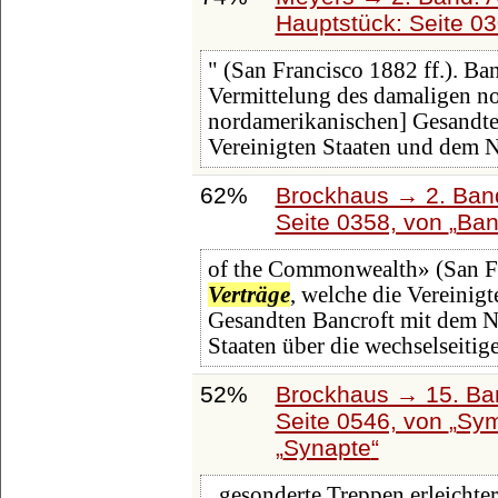
Hauptstück: Seite 0
" (San Francisco 1882 ff.). Ban
Vermittelung des damaligen no
nordamerikanischen] Gesandten
Vereinigten Staaten und dem 
62%
Brockhaus → 2. Band
Seite 0358, von
Ban
of the Commonwealth» (San Fra
Verträge
, welche die Vereinig
Gesandten Bancroft mit dem 
Staaten über die wechselseiti
52%
Brockhaus → 15. Ban
Seite 0546, von
Sym
Synapte
, gesonderte Treppen erleicht