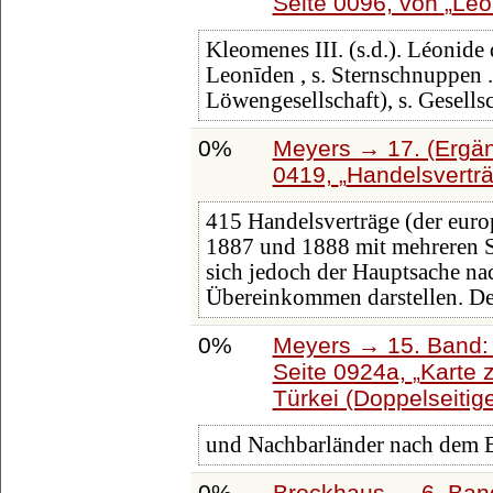
Seite 0096, von
Leo
Kleomenes III. (s.d.). Léonid
Leonīden , s. Sternschnuppen 
Löwengesellschaft), s. Gesellsc
0%
Meyers → 17. (Ergän
0419,
Handelsverträ
415 Handelsverträge (der euro
1887 und 1888 mit mehreren 
sich jedoch der Hauptsache na
Übereinkommen darstellen. D
0%
Meyers → 15. Band: 
Seite 0924a,
Karte 
Türkei (Doppelseitig
und Nachbarländer nach dem 
0%
Brockhaus → 6. Ban