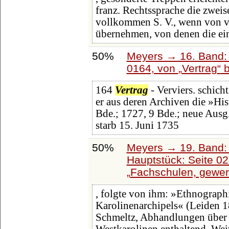
franz. Rechtssprache die zweis
vollkommen S. V., wenn von vo
übernehmen, von denen die ei
50%
Meyers → 16. Band: 
0164, von
Vertrag
b
164
Vertrag
- Verviers. schicht
er aus deren Archiven die »His
Bde.; 1727, 9 Bde.; neue Ausg.
starb 15. Juni 1735
50%
Meyers → 19. Band: 
Hauptstück: Seite 0
Fachschulen, gewer
, folgte von ihm: »Ethnograp
Karolinenarchipels« (Leiden 
Schmeltz, Abhandlungen über 