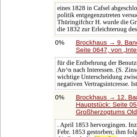
eines 1828 in Cafsel abgeschl
politik entgegenzutreten versuc
Thüringifchcr H. wurde die Gru
die 1832 zur Erleichteruug des
0%
Brockhaus → 9. Band
Seite 0647, von
Inte
für die Entbehrung der Benutz
An^n nach Interessen. (S. Zins
wichtige Unterscheidung zwis
negativen Vertragsintcresse. Ist
0%
Brockhaus → 12. Ba
Hauptstück: Seite 0
Großherzogtums Old
. April 1853 hervorgingen. In
Febr. 1853 gestorben; ihm folg