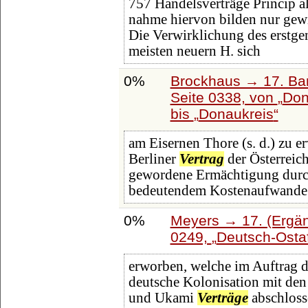
757 Handelsverträge Princip a
nahme hiervon bilden nur gew
Die Verwirklichung des erstge
meisten neuern H. sich
0%
Brockhaus → 17. Ba
Seite 0338, von
Don
bis
Donaukreis
am Eisernen Thore (s. d.) zu 
Berliner
Vertrag
der Österreic
gewordene Ermächtigung durch
bedeutendem Kostenaufwande 
0%
Meyers → 17. (Ergän
0249,
Deutsch-Ostaf
erworben, welche im Auftrag de
deutsche Kolonisation mit de
und Ukami
Verträge
abschloss