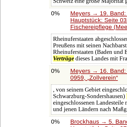
Schweiz eine große Majorität 
0%
Meyers → 19. Band: 
Hauptstück: Seite 0
Fischereipflege (Mee
Rheinuferstaaten abgeschlosse
Preußens mit seinen Nachbarst
Rheinuferstaaten (Baden und E
Verträge
dieses Landes mit Fra
0%
Meyers → 16. Band: 
0959,
Zollverein
, von seinem Gebiet eingeschl
Schwarzburg-Sondershausen)
eingeschlossenen Landesteile 
und jenen Ländern nach Maßga
0%
Brockhaus → 5. Band: