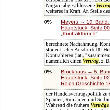
Nngarn abgeschlossene
Vertra
weiteres in Kraft. An Stelle de
0%
Meyers → 10. Band:
Hauptstück: Seite 0
Kontraktbruch
berechnete Nachahmung. Kontra
studentischer Ausdruck für H
Kontrahieren (lat., "zusammenz
namentlich einen
Vertrag
, z. 
0%
Brockhaus → 5. Band:
Hauptstück: Seite 0
Reich (Geschichte 1
der Handelsvertragspolitik zu 
Spanien, Rumänien und Serbien
Während die frühern
Verträge