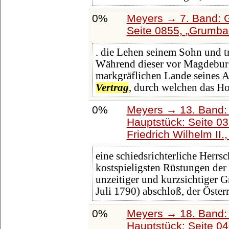
0%
Meyers → 7. Band: G
Seite 0855,
Grumba
. die Lehen seinem Sohn und tr
Während dieser vor Magdeburg l
markgräflichen Lande seines A
Vertrag
, durch welchen das H
0%
Meyers → 13. Band: 
Hauptstück: Seite 0
Friedrich Wilhelm II.,
eine schiedsrichterliche Herrsc
kostspieligsten Rüstungen der
unzeitiger und kurzsichtiger
Juli 1790) abschloß, der Öste
0%
Meyers → 18. Band: 
Hauptstück: Seite 0