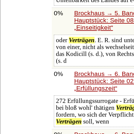
Unteilbarkeit des Landes auf 
0%
Brockhaus → 5. Band:
Hauptstück: Seite 0
Einseitigkeit
oder
Verträgen
. E. R. sind unt
von einer, nicht als wechselsei
das Kodicill (s. d.), von Rech
(s. d
0%
Brockhaus → 6. Ban
Hauptstück: Seite 0
Erfüllungszeit
272 Erfüllungssurrogate - Erfü
bei bloß wohl' thätigen
Verträ
fordern, wo sich der Verpflichte
Verträgen
soll, wenn