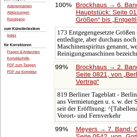
100%
Brockhaus → 6. Ban
Autorennamen
Hauptstück: Seite 0
Abkürzungen
Größen
bis
Entgelt
Rundgang
zum Künstlerlexikon
173 Entgegengesetzte Größen 
Index
entledigte, aber durchaus noch
für Korrektoren
Maschinenspiritus genannt, wei
Fragen & Antworten
Reinigungsmaschinen bezeich
Korrekturhilfe
PDF zum Taggen
99%
Brockhaus → 2. Band
PDF zur Korrektur
Seite 0821, von
Berl
Vertrag
819 Berliner Tageblatt - Berli
ans Vermietungen u. s. w. der
seit der Eröffnung: ^[Tabelle
Vorort- und Fernverkehr
99%
Meyers → 7. Band: G
Seite 0542, von
Got