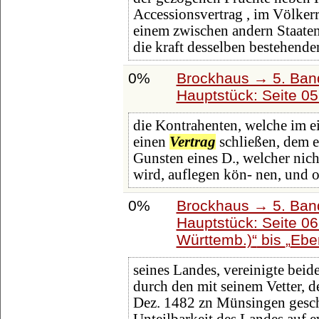
Accessionsvertrag , im Völker
einem zwischen andern Staate
die kraft desselben bestehende
0%
Brockhaus → 5. Band:
Hauptstück: Seite 0
die Kontrahenten, welche im e
einen
Vertrag
schließen, dem e
Gunsten eines D., welcher nic
wird, auflegen kön- nen, und 
0%
Brockhaus → 5. Band:
Hauptstück: Seite 0
Württemb.)
bis
Eber
seines Landes, vereinigte beid
durch den mit seinem Vetter, d
Dez. 1482 zn Münsingen gesc