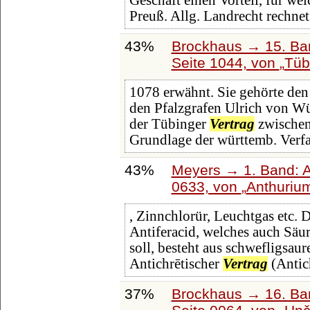
Geschäft einen Vorteil, für we
Preuß. Allg. Landrecht rechnet
43%
Brockhaus → 15. Ban
Seite 1044, von
Tüb
1078 erwähnt. Sie gehörte den
den Pfalzgrafen Ulrich von W
der Tübinger
Vertrag
zwischen
Grundlage der württemb. Verf
43%
Meyers → 1. Band: A 
0633, von
Anthuriu
, Zinnchlorür, Leuchtgas etc.
Antiferacid, welches auch Säu
soll, besteht aus schwefligsa
Antichrētischer
Vertrag
(Antic
37%
Brockhaus → 16. Ban