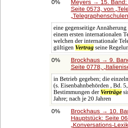
0%
Meyers → 15. Band: 
Seite 0573, von
Tel
Telegraphenschule
eine gegenseitige Annäherung er
einem ersten internationalen
welchen der internationale Te
gültigen
Vertrag
seine Regelun
0%
Brockhaus → 9. Band
Seite 0778,
Italien
in Betrieb gegeben; die einze
(s. Eisenbahnbehörden , Bd. 5,
Bestimmungen der
Verträge
si
Jahre; nach je 20 Jahren
0%
Brockhaus → 10. Ba
Hauptstück: Seite 0
Konversations-Lexi