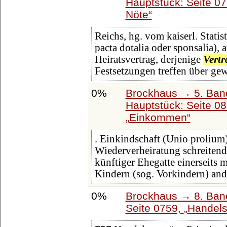
Hauptstück: Seite 0
Nöte
Reichs, hg. vom kaiserl. Statis
pacta dotalia oder sponsalia)
Heiratsvertrag, derjenige
Vertr
Festsetzungen treffen über gew
0%
Brockhaus → 5. Band:
Hauptstück: Seite 0
Einkommen
. Einkindschaft (Unio prolium
Wiederverheiratung schreitend
künftiger Ehegatte einerseits 
Kindern (sog. Vorkindern) and
0%
Brockhaus → 8. Band
Seite 0759,
Handels