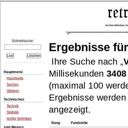
Die Retro-Bibliothek |
Schnellsuche:
Ergebnisse für
Ihre Suche nach
V
Millisekunden
3408
Hauptmenü
Hauptseite
(maximal 100 werde
Suchen
Stöbern
Ergebnisse werden n
Technisches
Technik
angezeigt.
Statistik
richtig Verlinken
Rang
Fundstelle
zum Meyers