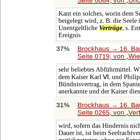
Seite 0064, von
Unč
Kant ein solches, worin dem Su
beigelegt wird, z. B. die Seele 
Unentgeltliche
Verträge
, s. En
Ereignis
37%
Brockhaus → 16. Ban
Seite 0719, von
Wie
sehr beliebtes Abführmittel. 
dem Kaiser Karl Ⅵ. und Philip
Bündnisvertrag, in dem Spanie
anerkannte und der Kaiser dies
31%
Brockhaus → 16. Ban
Seite 0265, von
Ver
wird, sofern das Hindernis nic
Dauer ist, ist beim Seefrachtv