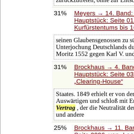
zurückzutreten, ohne zur Entsc
31%
Meyers → 14. Band:
Hauptstück: Seite 0
Kurfürstentums bis 
seinen Glaubensgenossen zu sü
Unterjochung Deutschlands du
Moritz 1552 gegen Karl V. un
31%
Brockhaus → 4. Ban
Hauptstück: Seite 0
Clearing-House
Staates. 1849 erhielt er von d
Auswärtigen und schloß mit E
Vertrag
, der die Neutralität 
und andere
25%
Brockhaus → 11. Ban