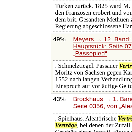
Türken zurück. 1825 ward M. 
den Franzosen erobert und vo
dem brit. Gesandten Methuen z
Regierung abgeschlossene Han
49%
Meyers → 12. Band:
Hauptstück: Seite 0
Passepied
. Schmelztiegel. Passauer
Vert
Moritz von Sachsen gegen Karl
1552 nach langen Verhandlunge
Einspruch auf vorläufige Gelt
43%
Brockhaus → 1. Band
Seite 0356, von
Ale
, Spielhaus. Aleatōrische
Vertr
Verträge
, bei denen der Zufall