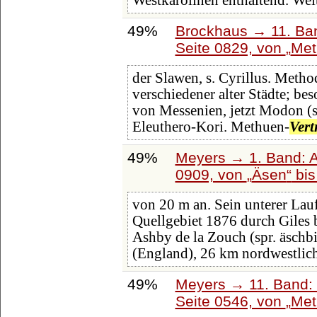
Westkarolinen enthaltend. Wei
49%
Brockhaus → 11. Ban
Seite 0829, von
Met
der Slawen, s. Cyrillus. Meth
verschiedener alter Städte; be
von Messenien, jetzt Modon (s.
Eleuthero-Kori. Methuen-
Vert
49%
Meyers → 1. Band: A 
0909, von
Äsen
bi
von 20 m an. Sein unterer Lau
Quellgebiet 1876 durch Giles 
Ashby de la Zouch (spr. äschbi 
(England), 26 km nordwestlic
49%
Meyers → 11. Band: 
Seite 0546, von
Met