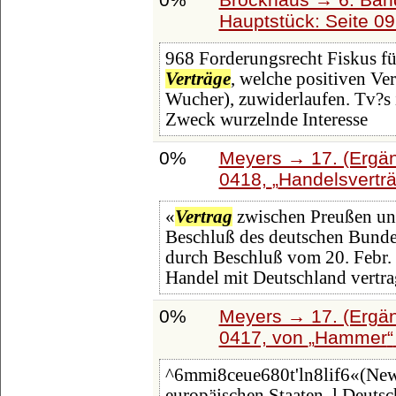
Hauptstück: Seite 0
968 Forderungsrecht Fiskus fü
Verträge
, welche positiven Ve
Wucher), zuwiderlaufen. Tv?s i
Zweck wurzelnde Interesse
0%
Meyers → 17. (Ergän
0418,
Handelsverträ
«
Vertrag
zwischen Preußen un
Beschluß des deutschen Bundes
durch Beschluß vom 20. Febr
Handel mit Deutschland vertr
0%
Meyers → 17. (Ergän
0417, von
Hammer
^6mmi8ceue680t'ln8lif6«(New
europäischen Staaten. l Deuts