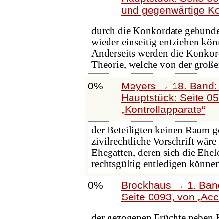
und gegenwärtige Ko
durch die Konkordate gebunden,
wieder einseitig entziehen könne
Anderseits werden die Konkord
Theorie, welche von der groß
0%
Meyers → 18. Band: 
Hauptstück: Seite 0
Kontrollapparate
der Beteiligten keinen Raum g
zivilrechtliche Vorschrift wär
Ehegatten, deren sich die Ehe
rechtsgültig entledigen könne
0%
Brockhaus → 1. Band
Seite 0093, von
Acc
der gezogenen Früchte neben 