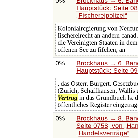
0%
Brockhaus → 6. Ban
Hauptstück: Seite 0
Fischereipolizei
Kolonialrcgierung von Neufun
Iischereirecht an andern canad.
die Vereinigten Staaten in de
offenen See zu fifchen, an
0%
Brockhaus → 6. Ban
Hauptstück: Seite 0
, das Osterr. Bürgert. Gesetzb
(Zürich, Schaffhausen, Wallis
Vertrag
in das Grundbuch ls. d
öffentliches Register eingetrag
0%
Brockhaus → 8. Band
Seite 0758, von
Han
Handelsverträge