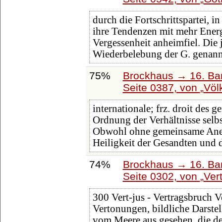
durch die Fortschrittspartei, 
ihre Tendenzen mit mehr Energ
Vergessenheit anheimfiel. Die j
Wiederbelebung der G. genan
75%
Brockhaus → 16. Ban
Seite 0387, von
Völ
internationale; frz. droit des g
Ordnung der Verhältnisse selbs
Obwohl ohne gemeinsame Aner
Heiligkeit der Gesandten und 
74%
Brockhaus → 16. Ban
Seite 0302, von
Vert
300 Vert-jus - Vertragsbruch Ver
Vertonungen, bildliche Darste
vom Meere aus gesehen, die de