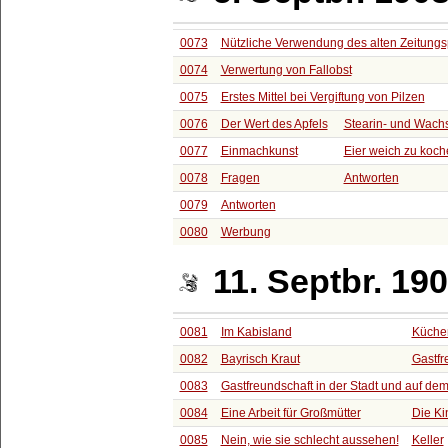
0073
Nützliche Verwendung des alten Zeitungs
0074
Verwertung von Fallobst
0075
Erstes Mittel bei Vergiftung von Pilzen
0076
Der Wert des Apfels
Stearin- und Wachs
0077
Einmachkunst
Eier weich zu koch
0078
Fragen
Antworten
0079
Antworten
0080
Werbung
11. Septbr. 19
0081
Im Kabisland
Küchen
0082
Bayrisch Kraut
Gastfr
0083
Gastfreundschaft in der Stadt und auf de
0084
Eine Arbeit für Großmütter
Die Ki
0085
Nein, wie sie schlecht aussehen!
Keller