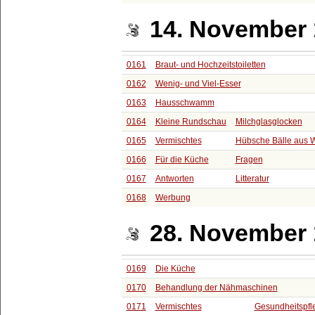
14. November
0161
Braut- und Hochzeitstoiletten
0162
Wenig- und Viel-Esser
0163
Hausschwamm
0164
Kleine Rundschau
Milchglasglocken
0165
Vermischtes
Hübsche Bälle aus W
0166
Für die Küche
Fragen
0167
Antworten
Litteratur
0168
Werbung
28. November
0169
Die Küche
0170
Behandlung der Nähmaschinen
0171
Vermischtes
Gesundheitspfl