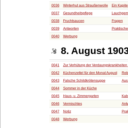
0036
Winterhut aus Straußenwolle
Ein Kapit
0037
Gesundheitspflege
Lauchgem
0038
Fruchtsaucen
Fragen
0039
Antworten
Praktische
0040
Werbung
8. August 190
0041
Zur Verhütung der Verdaungskrankheiten
0042
Küchenzettel für den Monat August
Reb
0043
Falsche Schildkrötensuppe
Aus
0044
Sommer in der Küche
0045
Haus- u. Zimmergarten
Kab
0046
Vermischtes
Ant
0047
Notiz
Pra
0048
Werbung