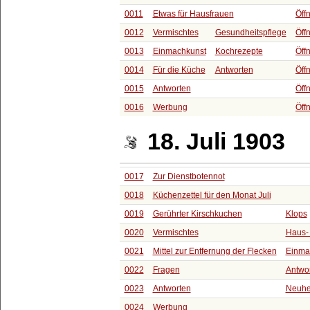
0011
Etwas für Hausfrauen
Öff
0012
Vermischtes
Gesundheitspflege
Öff
0013
Einmachkunst
Kochrezepte
Öff
0014
Für die Küche
Antworten
Öff
0015
Antworten
Öff
0016
Werbung
Öff
18. Juli 1903
0017
Zur Dienstbotennot
0018
Küchenzettel für den Monat Juli
0019
Gerührter Kirschkuchen
Klops
0020
Vermischtes
Haus-
0021
Mittel zur Entfernung der Flecken
Einma
0022
Fragen
Antwo
0023
Antworten
Neuhe
0024
Werbung