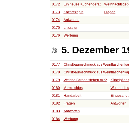
0172
Ein neues Küchengerät
Weihnachtsgeb
0173
Kochrezepte
Fragen
0174
Antworten
0175
Litteratur
0176
Werbung
5. Dezember 1
0177
Christbaumschmuck aus Weinflaschenka
0178
Christbaumschmuck aus Weinflaschenka
0179
Welche Farben stehen mir?
Kübelpflan
0180
Vermischtes
Weihnacht
0181
Handarbeit
Eingesandt
0182
Fragen
Antworten
0183
Anrworten
0184
Werbung