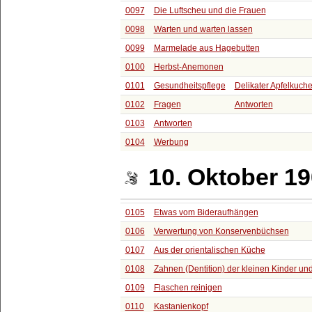
0097
Die Luftscheu und die Frauen
0098
Warten und warten lassen
0099
Marmelade aus Hagebutten
0100
Herbst-Anemonen
0101
Gesundheitspflege
Delikater Apfelkuch
0102
Fragen
Antworten
0103
Antworten
0104
Werbung
10. Oktober 1
0105
Etwas vom Bideraufhängen
0106
Verwertung von Konservenbüchsen
0107
Aus der orientalischen Küche
0108
Zahnen (Dentition) der kleinen Kinder un
0109
Flaschen reinigen
0110
Kastanienkopf