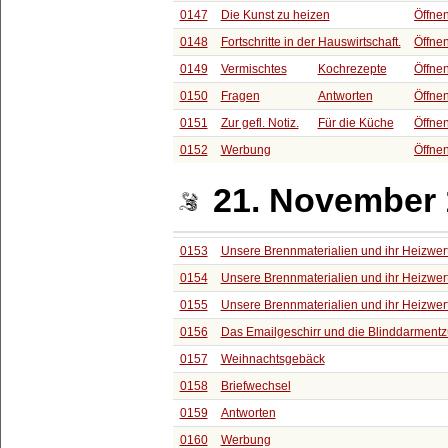
0147
Die Kunst zu heizen
Öffne
0148
Fortschritte in der Hauswirtschaft.
Öffne
0149
Vermischtes
Kochrezepte
Öffne
0150
Fragen
Antworten
Öffne
0151
Zur gefl. Notiz.
Für die Küche
Öffne
0152
Werbung
Öffne
21. November
0153
Unsere Brennmaterialien und ihr Heizwer
0154
Unsere Brennmaterialien und ihr Heizwer
0155
Unsere Brennmaterialien und ihr Heizwer
0156
Das Emailgeschirr und die Blinddarmen
0157
Weihnachtsgebäck
0158
Briefwechsel
0159
Antworten
0160
Werbung