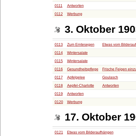
0111
Antworten
0112
Werbung
3. Oktober 19
0113
Zum Erntesegen
Etwas vom Bilderau
0114
Wintersalate
0115
Wintersalate
0116
Gesundheitspflege
Frische Feigen ein
0117
Apfelgelee
Goulasch
0118
Aepfel-Charlotte
Antworten
0119
Antworten
0120
Werbung
17. Oktober 1
0121
Etwas vom Bilderaufhängen