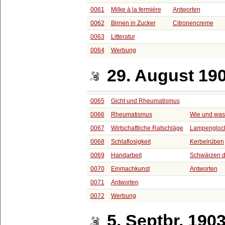
0061
Milke à la fermière
Antworten
0062
Birnen in Zucker
Citronencreme
0063
Litteratur
0064
Werbung
29. August 19
0065
Gicht und Rheumatismus
0066
Rheumatismus
Wie und was 
0067
Wirtschaftliche Ratschläge
Lampengloc
0068
Schlaflosigkeit
Kerbelrüben
0069
Handarbeit
Schwärzen d
0070
Einmachkunst
Antworten
0071
Antworten
0072
Werbung
5. Septbr. 190