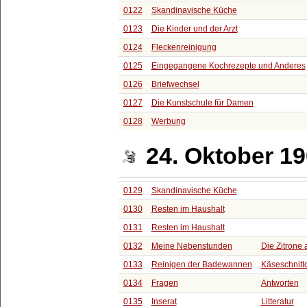
0122
Skandinavische Küche
0123
Die Kinder und der Arzt
0124
Fleckenreinigung
0125
Eingegangene Kochrezepte und Anderes
0126
Briefwechsel
0127
Die Kunstschule für Damen
0128
Werbung
24. Oktober 1
0129
Skandinavische Küche
0130
Resten im Haushalt
0131
Resten im Haushalt
0132
Meine Nebenstunden
Die Zitrone 
0133
Reinigen der Badewannen
Käseschnitt
0134
Fragen
Antworten
0135
Inserat
Litteratur