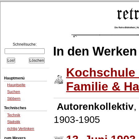
Die Retro-Bibliothek |
Schnellsuche:
In den Werken
Kochschule 
Hauptmenü
Familie & H
Hauptseite
Suchen
Stöbern
Autorenkollektiv
Technisches
Technik
1903-1905
Statistik
richtig Verlinken
zum Meyers