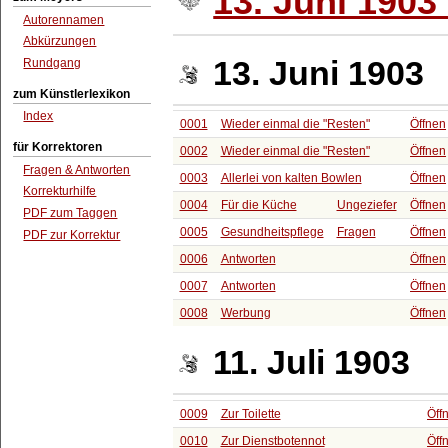
13. Juni 1903 
Autorennamen
Abkürzungen
13. Juni 1903
Rundgang
zum Künstlerlexikon
Index
0001
Wieder einmal die "Resten"
Öffnen
für Korrektoren
0002
Wieder einmal die "Resten"
Öffnen
Fragen & Antworten
0003
Allerlei von kalten Bowlen
Öffnen
Korrekturhilfe
0004
Für die Küche
Ungeziefer
Öffnen
PDF zum Taggen
0005
Gesundheitspflege
Fragen
Öffnen
PDF zur Korrektur
0006
Antworten
Öffnen
0007
Antworten
Öffnen
0008
Werbung
Öffnen
11. Juli 1903
0009
Zur Toilette
Öff
0010
Zur Dienstbotennot
Öff