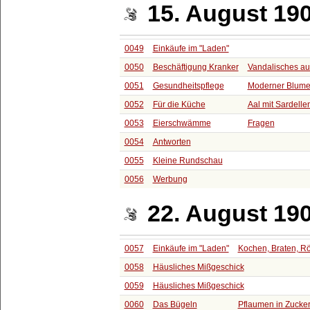
15. August 19
0049
Einkäufe im "Laden"
0050
Beschäftigung Kranker
Vandalisches au
0051
Gesundheitspflege
Moderner Blume
0052
Für die Küche
Aal mit Sardell
0053
Eierschwämme
Fragen
0054
Antworten
0055
Kleine Rundschau
0056
Werbung
22. August 19
0057
Einkäufe im "Laden"
Kochen, Braten, R
0058
Häusliches Mißgeschick
0059
Häusliches Mißgeschick
0060
Das Bügeln
Pflaumen in Zucke