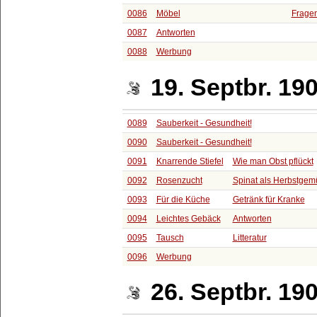
0086
Möbel
Frage
0087
Antworten
0088
Werbung
19. Septbr. 19
0089
Sauberkeit - Gesundheit!
0090
Sauberkeit - Gesundheit!
0091
Knarrende Stiefel
Wie man Obst pflückt
0092
Rosenzucht
Spinat als Herbstgem
0093
Für die Küche
Getränk für Kranke
0094
Leichtes Gebäck
Antworten
0095
Tausch
Litteratur
0096
Werbung
26. Septbr. 19